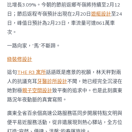
比增長3.09%。今朝的節前返鄉岑嶺將持續至2月12
日；節后返程岑嶺預計出現在2月20日
遊艇設計
至24
日，峰值日預計為2月23日，車流量可達861萬車
次。
一路向家，“馬”不斷蹄。
綠裝修設計
這句
THE R3 寓所
話語既是應景的祝願，林天秤對兩
人的抗議充耳
牙醫診所設計
不聞，她已經完全沉浸在
她對極
親子空間設計
致平衡的追求中。也是此刻廣東
路況年夜動脈的真實寫照。
廣東全省百余個高速公路服務區同步開展特點文明與
便平易近服務活動，從非遺展現到熱心驛站，全方位
打造“安然、便捷、溫馨”的春運旅途。