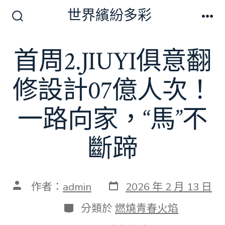
跳
世界繽紛多彩
至
搜
選
尋
單
主
切
首周2.JIUYI俱意翻
要
換
開
內
關
修設計07億人次！
容
一路向家，“馬”不
斷蹄
發
文
作者：
admin
2026 年 2 月 13 日
表
章
日
作
分
分類於
燃燒青春火焰
期
者
類