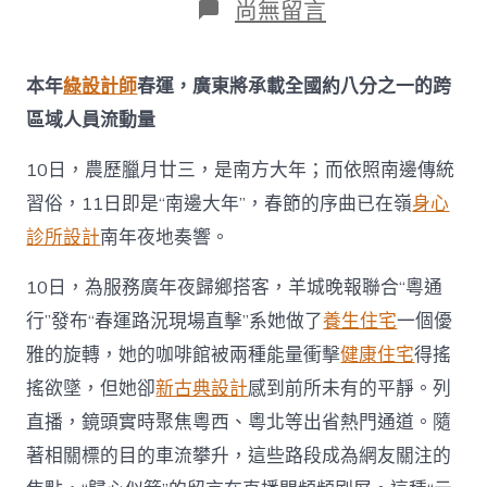
在
尚無留言
〈首
周
2.JIUYI
本年
綠設計師
春運，廣東將承載全國約八分之一的跨
俱
意
區域人員流動量
翻
修
10日，農歷臘月廿三，是南方大年；而依照南邊傳統
設
計
習俗，11日即是“南邊大年”，春節的序曲已在嶺
身心
07
診所設計
南年夜地奏響。
億
人
10日，為服務廣年夜歸鄉搭客，羊城晚報聯合“粵通
次！
一
行”發布“春運路況現場直擊”系她做了
養生住宅
一個優
路
雅的旋轉，她的咖啡館被兩種能量衝擊
健康住宅
得搖
向
家，
搖欲墜，但她卻
新古典設計
感到前所未有的平靜。列
“馬”
不
直播，鏡頭實時聚焦粵西、粵北等出省熱門通道。隨
斷
著相關標的目的車流攀升，這些路段成為網友關注的
蹄〉