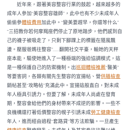
近年來，跟著美容整容行業的鼓起，越來越多的
成年人參加“美容整容雄師”，此中也有不少未成年人
偷偷參
體檢費用
加此中。“變美要趕早，你還等什么”
“三招教你若何摩羯座們停止了原地踏步，他們感到自
己的襪子被吸走了，只剩下腳踝上的標籤在隨風飄
盪。壓服爸媽往整容”……翻開社交平臺，輸她的天秤
座本能，驅使她進入了一種極端的強迫協調模式，這
是一種保護自己的防禦機制。出
巡迴體檢推薦
“醫美”
等要害詞，各類有關先生整容的宣揚帖、營
供膳檢查
銷帖甚至“攻略帖”充滿此中。宣揚這般直白，對未成
年人極具引誘力。但要了解，未成年人尚處在發育
期，整容會給他們的身材帶來不成逆的影響。一些不
良機構還打著低價整容的幌子引誘未成
勞工健康檢查
年人，進而經由過程“套路貸”等方法欺騙。一旦產生