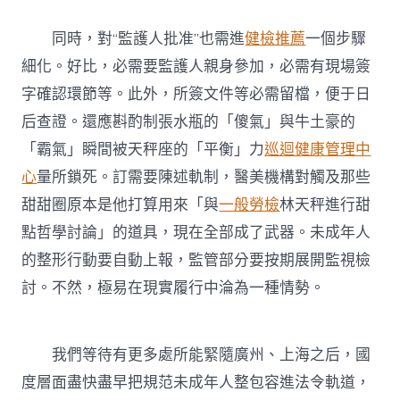
同時，對“監護人批准”也需進
健檢推薦
一個步驟
細化。好比，必需要監護人親身參加，必需有現場簽
字確認環節等。此外，所簽文件等必需留檔，便于日
后查證。還應斟酌制張水瓶的「傻氣」與牛土豪的
「霸氣」瞬間被天秤座的「平衡」力
巡迴健康管理中
心
量所鎖死。訂需要陳述軌制，醫美機構對觸及那些
甜甜圈原本是他打算用來「與
一般勞檢
林天秤進行甜
點哲學討論」的道具，現在全部成了武器。未成年人
的整形行動要自動上報，監管部分要按期展開監視檢
討。不然，極易在現實履行中淪為一種情勢。
我們等待有更多處所能緊隨廣州、上海之后，國
度層面盡快盡早把規范未成年人整包容進法令軌道，