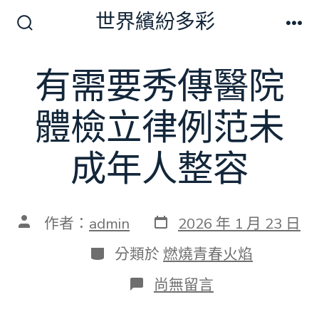
跳
世界繽紛多彩
至
搜
選
尋
單
主
切
有需要秀傳醫院
要
換
開
內
關
體檢立律例范未
容
成年人整容
發
文
作者：
admin
2026 年 1 月 23 日
表
章
日
作
分
分類於
燃燒青春火焰
期
者
類
在
尚無留言
〈有
需