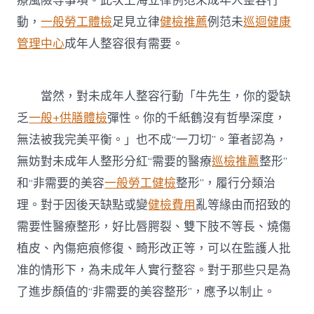
療風險等事項。此次上海立律例范未成年人整容行
動，
一般勞工體檢
足見立律
健檢推薦
例范未
巡迴健康
管理中心
成年人整容很有需要。
當然，對未成年人整容行動「牛先生，你的愛缺
乏
一般+供膳體檢
彈性。你的千紙鶴沒有哲學深度，
無法被我完美平衡。」也不成“一刀切”。筆者認為，
無妨對未成年人整形分紅“需要的醫療
巡檢推薦
整形”
和“非需要的美容
一般勞工健檢
整形”，履行分類治
理。對于因後天缺點或變
健檢費用
亂等緣由而招致的
需要性醫療整形，好比唇腭裂、雙下肢不等長、燒傷
植皮、內傷疤痕修復、畸形改正等，可以在監護人批
准的情形下，為未成年人實行整容。對于那些只是為
了進步顏值的“非需要的美容整形”，應予以制止。