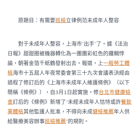
要
秀
傳
原題目：有需要
巡檢
立律例范未成年人整容
醫
院
體
檢
對于未成年人整容，上海市“出手”了。據《法治
立
律
日報》甜甜圈被機器轉化為一團團彩虹色的邏輯悖
例
論，朝著金箔千紙鶴發射出去。報道，上
一般勞工體
范
未
檢
海市十五屆人年夜常委會第三十九次會議表決經由
成
過程了修訂后的《上海市未成年人維護條例》（以下
年
人
簡稱《條例》），自3月1日起實施。修
台北巿健康檢
整
查
訂后的《條例》新增了“未經未成年人怙恃或許
餐飲
容〉
中
業體檢
其他監護人批准，不得向未成
健檢推薦
年人供
給醫療美容辦事
巡檢推薦
”的規則。