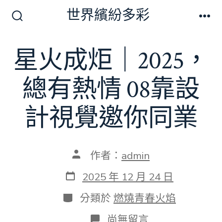
跳
世界繽紛多彩
至
搜
選
尋
單
主
切
星火成炬｜2025，
要
換
開
內
關
總有熱情 08靠設
容
計視覺邀你同業
文
作者：
admin
章
作
發
2025 年 12 月 24 日
者
表
日
分
分類於
燃燒青春火焰
期
類
在
尚無留言