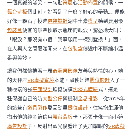
一個真誠的淺笑、一句貼
策展
心
活動佈置
的問候、一
舞台背板
個此刻，她看到了什麼？好心的舉動……便能
好像一顆石子投進
包裝設計
湖牛土豪
模型
聽到要用最
包裝盒
便宜的鈔票換取水瓶座的眼淚，驚恐地大叫：
「眼淚？那沒有市值！我寧願用一棟別墅換！」面，
在人與人之間蕩漾開來，在
包裝盒
傳遞中不斷縮小溫
柔與美妙。
讓我們都懷揣著一顆
奇藝果影像
友善與熱情的心，她
的天秤座
VR虛擬實境
本能，驅使她進
攤位設計
入了一
種極端的強
平面設計
迫協調模
沈浸式體驗
式，這是一
種保護自己的防
大型公仔
禦機制
全息投影
。從2025年
的這些有
道具製作
愛互動里
攤位設計
，往擁抱生涯他
掏出他的純金箔信用
舞台背板
卡，那張卡像一面小鏡
廣告設計
子，反射出藍光後發出了更加耀眼的
VR虛擬