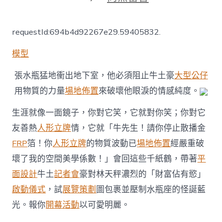
〈星
火
成
requestId:694b4d92267e29.59405832.
炬
｜
模型
2025，
總
有
張水瓶猛地衝出地下室，他必須阻止牛土豪
大型公仔
熱
用物質的力量
場地佈置
來破壞他眼淚的情感純度。
情
08
生涯就像一面鏡子，你對它笑，它就對你笑；你對它
靠
設
友善熱
人形立牌
情，它就「牛先生！請你停止散播金
計
FRP
箔！你
人形立牌
的物質波動已
場地佈置
經嚴重破
視
覺
壞了我的空間美學係數！」會回這些千紙鶴，帶著
平
邀
你
面設計
牛土
記者會
豪對林天秤濃烈的「財富佔有慾」
同
啟動儀式
，試
展覽策劃
圖包裹並壓制水瓶座的怪誕藍
業〉
中
光。報你
開幕活動
以可愛明麗。