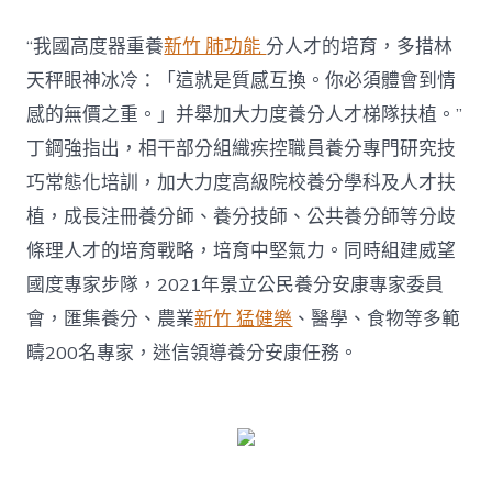
“我國高度器重養
新竹 肺功能
分人才的培育，多措林
天秤眼神冰冷：「這就是質感互換。你必須體會到情
感的無價之重。」并舉加大力度養分人才梯隊扶植。”
丁鋼強指出，相干部分組織疾控職員養分專門研究技
巧常態化培訓，加大力度高級院校養分學科及人才扶
植，成長注冊養分師、養分技師、公共養分師等分歧
條理人才的培育戰略，培育中堅氣力。同時組建威望
國度專家步隊，2021年景立公民養分安康專家委員
會，匯集養分、農業
新竹 猛健樂
、醫學、食物等多範
疇200名專家，迷信領導養分安康任務。