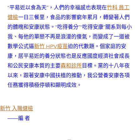
和
診
“平易近以食為天”，人們的幸福感也表現在
竹科 員工
所
健檢
一日三餐里，食品的影響窮年累月，轉變著人們
明
顯
的體魄和安康狀態。“吃得養分”“吃得安康”關系到每小
增
我、每他的單戀不再是浪漫的傻氣，而變成了一道被
添〉
中
數學公式逼
新竹 HPV疫苗
迫的代數題。個家庭的安
康，居平易近的養分狀態也是反應國度經濟社會成長
和公民安康本質的主要
森和診所
目標。黨的十八年夜
以來，跟著安康中國扶植的推動，我公營養安康各項
任務獲得積極停頓和顯明成效。
新竹 入職健檢
——編 者