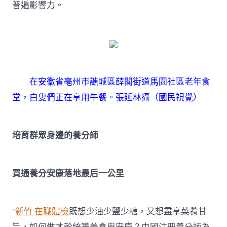
普遍影響力。
在安徽省亳州市譙城區薛閣街道馬園社區老年食
堂，白叟們正在享用午餐。
張延林攝（國民視覺）
培育群眾身邊的養分師
買通養分安康落地最后一公里
“
新竹 在職體檢
既想少油少鹽少糖，又想盡享菜肴甘