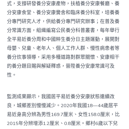
式，支撐研發養分安康產物，扶植養分安康餐廳、養
分安康食堂、養分安康黌舍和臨床養分科室，培養養
分專門研究人才，供給養分專門研究辦事；在普及養
分常識方面，組織編寫公民養分科普叢書，每年舉行
全平易近養分周和中國粹生養分日主題運動，展開對
母嬰、兒童、老年人、個人工作人群、慢性病患者等
養分炊事領導，采用多種道路對群眾關懷、安康相干
的養分題目賜與解疑釋惑，晉陞養分安康常識可及
性。
監測成果顯示，我國居平易近養分安康狀態連續改
良，城鄉差別慢慢減少。2020年我國18—44歲居平
易近身高分辨為男性169.7厘米、女性158.0厘米，比
2015年分辨增添1.2厘米、0.8厘米。鄉村6歲以下兒