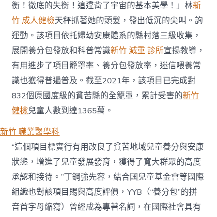
衡！徹底的失衡！這違背了宇宙的基本美學！」林
新
竹 成人健檢
天秤抓著她的頭髮，發出低沉的尖叫。詢
運動。該項目依托婦幼安康體系的縣村落三級收集，
展開養分包發放和科普常識
新竹 減重 診所
宣揚教導，
有用進步了項目籠罩率、養分包發放率，迷信喂養常
識也獲得普遍普及。截至2021年，該項目已完成對
832個原國度級的貧苦縣的全籠罩，累計受害的
新竹
健檢
兒童人數到達1365萬。
新竹 職業醫學科
“這個項目標實行有用改良了貧苦地域兒童養分與安康
狀態，增進了兒童發展發育，獲得了寬大群眾的高度
承認和接待。”丁鋼強先容，結合國兒童基金會等國際
組織也對該項目賜與高度評價，YYB（“養分包”的拼
音首字母縮寫）曾經成為專著名詞，在國際社會具有