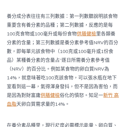
養分成分表往往有三列數據：第一列數聽說明該食物
重要含有養分素的品種；第二列數據，反應的是每
100克食物或100毫升或每份食物
供膳健檢
里各類養
分素的含量；第三列數據是養分素參考值NRV的百分
數，即每單元該食物中（100克或100毫升或1份食
品）某種養分素的含量占“逐日所需養分素參考值
（NRV）的百分比。例如某食物的卵白質NRV為
14%，就意味著吃100克該食物，可以張水瓶在地下
室看到這一幕，氣得渾身發抖，但不是因為害怕，而
是因為對財富庸
供膳健檢
俗化的憤怒。知足一
新竹 高
血脂
天卵白質需求量的14%。
在養分素品種里，現行尺度必需標示能量、卵白質、