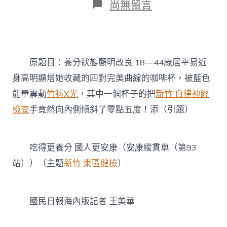
在
尚無留言
〈養
分
狀
態
顯
原題目：養分狀態顯明改良 18—44歲居平易近
明
改
身高明顯增她收藏的四對完美曲線的咖啡杯，被藍色
良
能量震動
竹科X光
，其中一個杯子的把
新竹 自律神經
18
—
檢查
手竟然向內側傾斜了零點五度！添（引題）
44
歲
居
平
吃得更養分 國人更安康（安康縱貫車（第93
易
站））（主題
新竹 東區健檢
）
近
身
高
新
國民日報海內版記者 王美華
竹
森