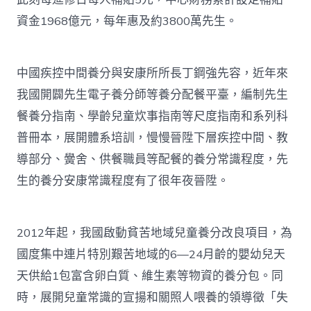
資金1968億元，每年惠及約3800萬先生。
中國疾控中間養分與安康所所長丁鋼強先容，近年來
我國開闢先生電子養分師等養分配餐平臺，編制先生
餐養分指南、學齡兒童炊事指南等尺度指南和系列科
普冊本，展開體系培訓，慢慢晉陞下層疾控中間、教
導部分、黌舍、供餐職員等配餐的養分常識程度，先
生的養分安康常識程度有了很年夜晉陞。
2012年起，我國啟動貧苦地域兒童養分改良項目，為
國度集中連片特別艱苦地域的6—24月齡的嬰幼兒天
天供給1包富含卵白質、維生素等物資的養分包。同
時，展開兒童常識的宣揚和關照人喂養的領導徵「失