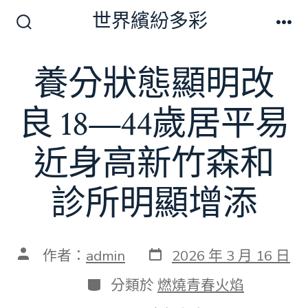
跳
世界繽紛多彩
至
搜
選
尋
單
主
切
養分狀態顯明改
要
換
開
內
關
良 18—44歲居平易
容
近身高新竹森和
診所明顯增添
發
文
作者：
admin
2026 年 3 月 16 日
表
章
日
作
分
分類於
燃燒青春火焰
期
者
類