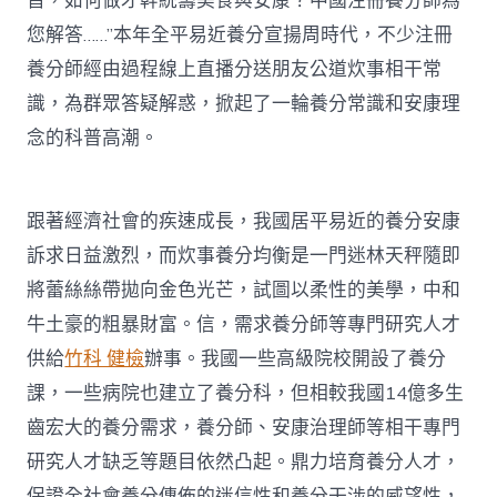
旨，如何做才幹統籌美食與安康？中國注冊養分師為
您解答……”本年全平易近養分宣揚周時代，不少注冊
養分師經由過程線上直播分送朋友公道炊事相干常
識，為群眾答疑解惑，掀起了一輪養分常識和安康理
念的科普高潮。
跟著經濟社會的疾速成長，我國居平易近的養分安康
訴求日益激烈，而炊事養分均衡是一門迷林天秤隨即
將蕾絲絲帶拋向金色光芒，試圖以柔性的美學，中和
牛土豪的粗暴財富。信，需求養分師等專門研究人才
供給
竹科 健檢
辦事。我國一些高級院校開設了養分
課，一些病院也建立了養分科，但相較我國14億多生
齒宏大的養分需求，養分師、安康治理師等相干專門
研究人才缺乏等題目依然凸起。鼎力培育養分人才，
保證全社會養分傳佈的迷信性和養分干涉的威望性，