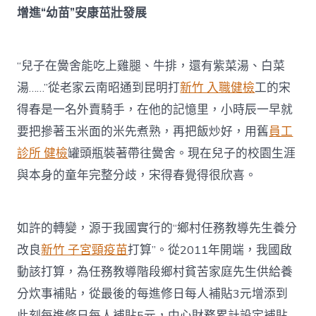
增進“幼苗”安康茁壯發展
“兒子在黌舍能吃上雞腿、牛排，還有紫菜湯、白菜
湯……”從老家云南昭通到昆明打
新竹 入職健檢
工的宋
得春是一名外賣騎手，在他的記憶里，小時辰一早就
要把摻著玉米面的米先煮熟，再把飯炒好，用舊
員工
診所 健檢
罐頭瓶裝著帶往黌舍。現在兒子的校園生涯
與本身的童年完整分歧，宋得春覺得很欣喜。
如許的轉變，源于我國實行的“鄉村任務教導先生養分
改良
新竹 子宮頸疫苗
打算”。從2011年開端，我國啟
動該打算，為任務教導階段鄉村貧苦家庭先生供給養
分炊事補貼，從最後的每進修日每人補貼3元增添到
此刻每進修日每人補貼5元，中心財務累計設定補貼