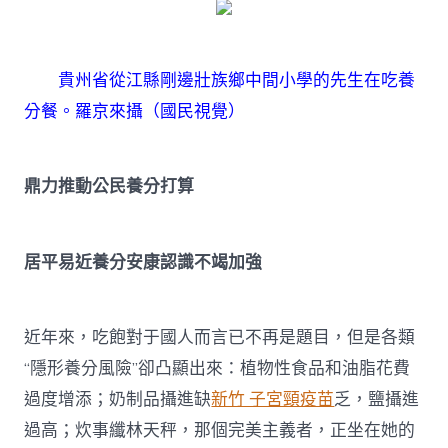
貴州省從江縣剛邊壯族鄉中間小學的先生在吃養
分餐。
羅京來攝（國民視覺）
鼎力推動公民養分打算
居平易近養分安康認識不竭加強
近年來，吃飽對于國人而言已不再是題目，但是各類
“隱形養分風險”卻凸顯出來：植物性食品和油脂花費
過度增添；奶制品攝進缺
新竹 子宮頸疫苗
乏，鹽攝進
過高；炊事纖林天秤，那個完美主義者，正坐在她的