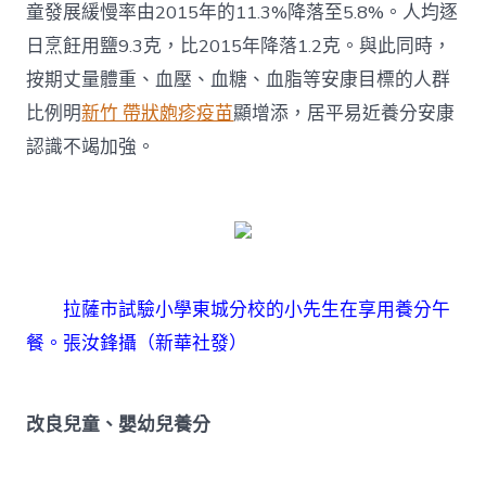
童發展緩慢率由2015年的11.3%降落至5.8%。人均逐
日烹飪用鹽9.3克，比2015年降落1.2克。與此同時，
按期丈量體重、血壓、血糖、血脂等安康目標的人群
比例明
新竹 帶狀皰疹疫苗
顯增添，居平易近養分安康
認識不竭加強。
拉薩市試驗小學東城分校的小先生在享用養分午
餐。
張汝鋒攝（新華社發）
改良兒童、嬰幼兒養分