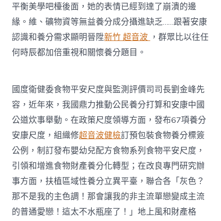
平衡美學吧檯後面，她的表情已經到達了崩潰的邊
緣。維、礦物資等無益養分成分攝進缺乏……跟著安康
認識和養分需求顯明晉陞
新竹 超音波
，群眾比以往任
何時辰都加倍重視和關懷養分題目。
國度衛健委食物平安尺度與監測評價司司長劉金峰先
容，近年來，我國鼎力推動公民養分打算和安康中國
公道炊事舉動。在政策尺度領導方面，發布67項養分
安康尺度，組織修
超音波健檢
訂預包裝食物養分標簽
公例，制訂發布嬰幼兒配方食物系列食物平安尺度，
引領和增進食物財產養分化轉型；在改良專門研究辦
事方面，扶植區域性養分立異平臺，聯合各「灰色？
那不是我的主色調！那會讓我的非主流單戀變成主流
的普通愛戀！這太不水瓶座了！」地上風和財產格