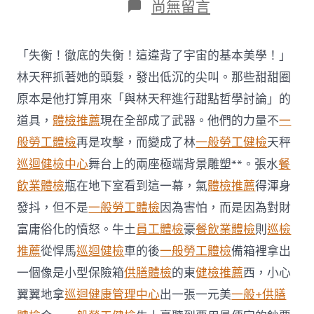
在
尚無留言
〈韓
醫
生
「失衡！徹底的失衡！這違背了宇宙的基本美學！」
協
會
林天秤抓著她的頭髮，發出低沉的尖叫。那些甜甜圈
74%
原本是他打算用來「與林天秤進行甜點哲學討論」的
批
準
道具，
體檢推薦
現在全部成了武器。他們的力量不
一
秀
般勞工體檢
再是攻擊，而變成了林
一般勞工健檢
天秤
傳
醫
巡迴健檢中心
舞台上的兩座極端背景雕塑**。張水
餐
院
飲業體檢
瓶在地下室看到這一幕，氣
體檢推薦
得渾身
體
檢
發抖，但不是
一般勞工體檢
因為害怕，而是因為對財
再
次
富庸俗化的憤怒。牛土
員工體檢
豪
餐飲業體檢
則
巡檢
罷
推薦
從悍馬
巡迴健檢
車的後
一般勞工體檢
備箱裡拿出
工
抗
一個像是小型保險箱
供膳體檢
的東
健檢推薦
西，小心
議
翼翼地拿
巡迴健康管理中心
出一張一元美
一般+供膳
當