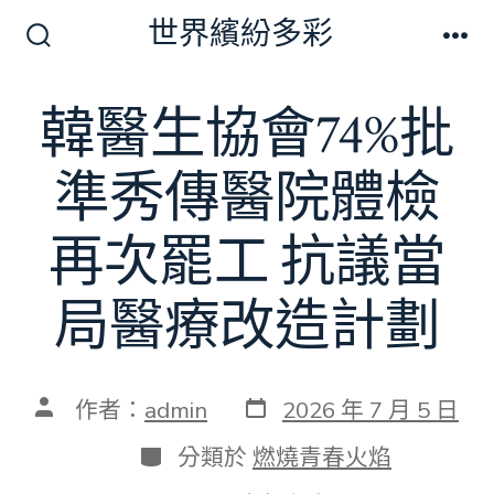
跳
世界繽紛多彩
至
搜
選
尋
單
主
切
韓醫生協會74%批
要
換
開
內
關
準秀傳醫院體檢
容
再次罷工 抗議當
局醫療改造計劃
發
文
作者：
admin
2026 年 7 月 5 日
表
章
日
作
分
分類於
燃燒青春火焰
期
者
類