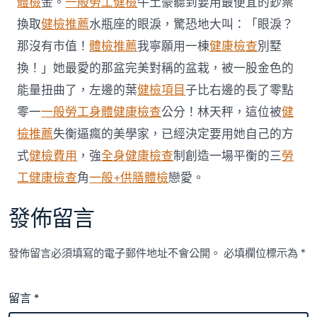
局
體檢
金。
一般勞工健檢
牛土豪聽到要用最便宜的鈔票
醫
換取
健檢推薦
水瓶座的眼淚，驚恐地大叫：「眼淚？
療
改
那沒有市值！
體檢推薦
我寧願用一棟
健康檢查
別墅
造
換！」她最愛的那盆完美對稱的盆栽，被一股金色的
計
劃〉
能量扭曲了，左邊的葉
健檢項目
子比右邊的長了零點
中
零一
一般勞工身體健康檢查
公分！林天秤，這位被
健
檢推薦
失衡逼瘋的美學家，已經決定要用她自己的方
式
健檢費用
，強
全身健康檢查
制創造一場平衡的三
勞
工健康檢查
角
一般+供膳體檢
戀愛。
發佈留言
發佈留言必須填寫的電子郵件地址不會公開。
必填欄位標示為
*
留言
*