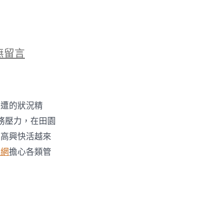
無留言
長
周遭的狀況精
務壓力，在田園
？
，高興快活越來
養網
擔心各類管