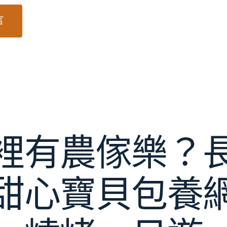
裡有農傢樂？
甜心寶貝包養