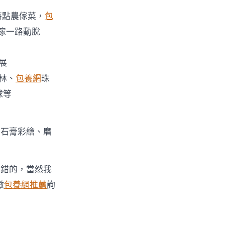
特點農傢菜，
包
傢一路動脫
展
林、
包養網
珠
〉
球等
、石膏彩繪、磨
不錯的，當然我
徵
包養網推薦
詢