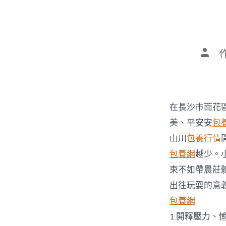
文
章
作
者
在長沙市雨花
美、平安安
包
山川
包養行情
包養網
越少。
束不如帶農莊
出往玩耍的意
包養網
1.開釋壓力、