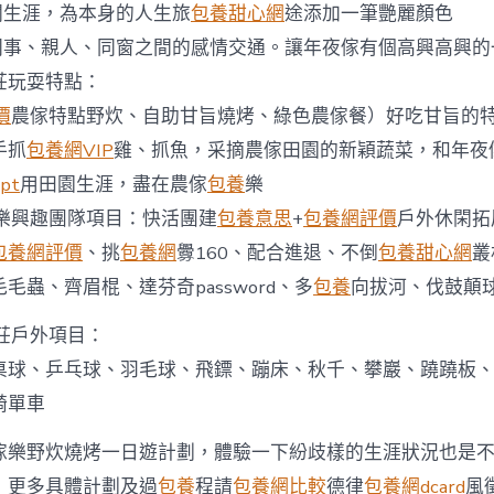
閑生涯，為本身的人生旅
包養甜心網
途添加一筆艷麗顏色
寶
貝
、同事、親人、同窗之間的感情交通。讓年夜傢有個高興高興的
包
莊玩耍特點：
養
網
價
農傢特點野炊、自助甘旨燒烤、綠色農傢餐）好吃甘旨的
樂
野
手抓
包養網VIP
雞、抓魚，采摘農傢田園的新穎蔬菜，和年夜
炊
pt
用田園生涯，盡在農傢
包養
樂
燒
烤
樂興趣團隊項目：快活團建
包養意思
+
包養網評價
戶外休閑拓
一
包養網評價
、挑
包養網
釁160、配合進退、不倒
包養甜心網
叢
日
遊
毛蟲、齊眉棍、達芬奇password、多
包養
向拔河、伐鼓顛
中
莊戶外項目：
桌球、乒乓球、羽毛球、飛鏢、蹦床、秋千、攀巖、蹺蹺板
騎單車
傢樂野炊燒烤一日遊計劃，體驗一下紛歧樣的生涯狀況也是
，更多具體計劃及過
包養
程請
包養網比較
德律
包養網dcard
風