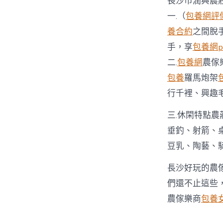
長沙市潤興農
一.（
包養網評
養合約
之間脫
手，享
包養網p
二.
包養網
農傢
包養
羅馬炮架
行千裡、興趣毛
三.休閑特點農
垂釣、射箭、
豆乳、陶藝、
長沙好玩的農
們還不止這些
農傢樂商
包養