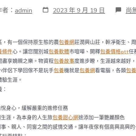
發
在
作者：
admin
2023 年 9 月 19 日
尚
表
〈
日
沙
期
哪
裡
有
區，有一個保持原生態的農
包養網
莊潤興山莊，幹凈衛生、
農
傢
養條件
心。讓您闊別城
包養軟體
市喧嘩、開釋
包養價格ptt
任
樂
間盡享嫡親之樂。物資程
包養故事
度進步瞭，生涯越來越好
長
沙
小伴侶下學回傢不是玩手
包養
機就是
包養網
看電腦，各類
包
好
體驗生涯。
玩
的
義：
農
傢
甜
愉悅身心，緩解嚴重的進修任務
心
閑生涯，為本身的人生旅
包養甜心網
途添加一筆艷麗顏色
寶
貝
、同事、親人、同窗之間的感情交通。讓年夜傢有個高興高興的
包