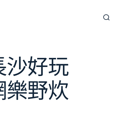
搜
尋
切
換
開
關
長沙好玩
網樂野炊