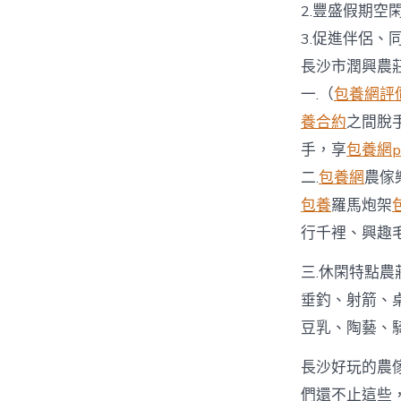
2.豐盛假期空
3.促進伴侶
長沙市潤興農
一.（
包養網評
養合約
之間脫
手，享
包養網p
二.
包養網
農傢
包養
羅馬炮架
行千裡、興趣毛
三.休閑特點農
垂釣、射箭、
豆乳、陶藝、
長沙好玩的農
們還不止這些