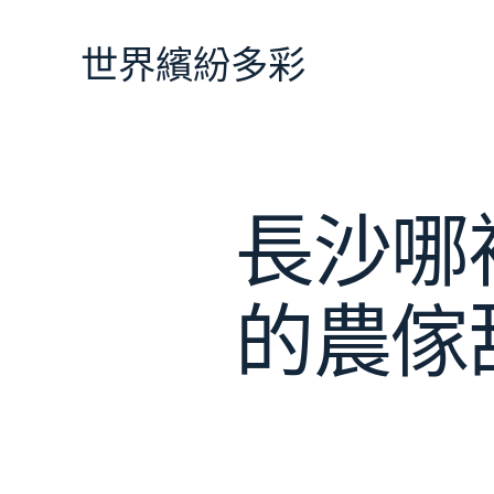
跳
至
世界繽紛多彩
主
要
內
容
長沙哪
的農傢