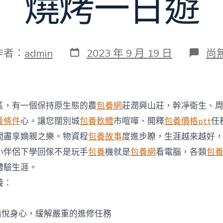
燒烤一日遊
發
在
作者：
admin
2023 年 9 月 19 日
尚
表
〈
日
沙
期
哪
裡
有
區，有一個保持原生態的農
包養網
莊潤興山莊，幹凈衛生、
農
傢
養條件
心。讓您闊別城
包養軟體
市喧嘩、開釋
包養價格ptt
任
樂
間盡享嫡親之樂。物資程
包養故事
度進步瞭，生涯越來越好
長
沙
小伴侶下學回傢不是玩手
包養
機就是
包養網
看電腦，各類
包
好
體驗生涯。
玩
的
義：
農
傢
甜
愉悅身心，緩解嚴重的進修任務
心