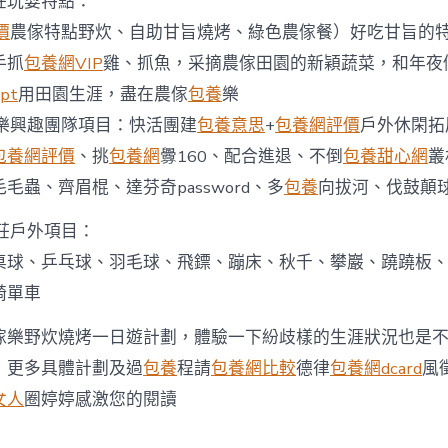
莊玩耍特點：
養
網
價
農傢特點野炊、自助甘旨燒烤、綠色農傢餐）好吃甘旨的
樂
野
手抓
包養網VIP
雞、抓魚，采摘農傢田園的新穎蔬菜，和年夜
炊
pt
用田園生涯，盡在農傢
包養
樂
燒
烤
樂興趣團隊項目：快活團建
包養意思
+
包養網評價
戶外休閑拓
一
包養網評價
、挑
包養網
釁160、配合進退、不倒
包養甜心網
叢
日
遊
毛蟲、齊眉棍、達芬奇password、多
包養
向拔河、伐鼓顛
中
莊戶外項目：
桌球、乒乓球、羽毛球、飛鏢、蹦床、秋千、攀巖、蹺蹺板
騎單車
傢樂野炊燒烤一日遊計劃，體驗一下紛歧樣的生涯狀況也是
，更多具體計劃及過
包養
程請
包養網比較
德律
包養網dcard
風
女人
圈婷婷感激您的閱讀