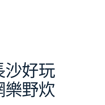
長沙好玩
網樂野炊