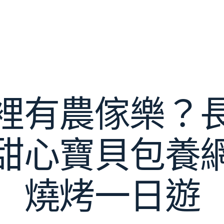
裡有農傢樂？
甜心寶貝包養
燒烤一日遊