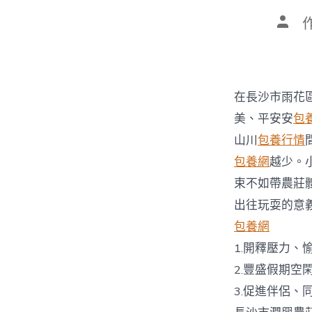
文
章
作
者
在長沙市雨花
美、平安安
包
山川
包養行情
包養網
越少。
束不如帶農莊
出往玩耍的意
包養網
1.開釋壓力、
2.豐盛假期空
3.促進伴侶