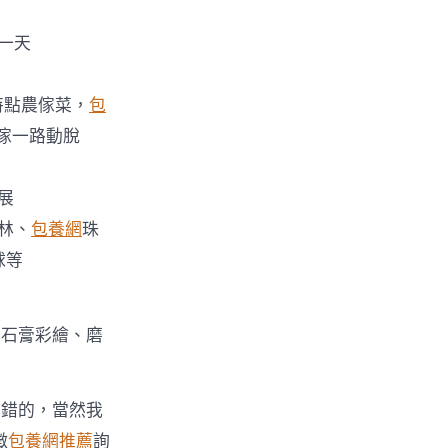
一天
特點農傢菜，
包
傢一路動脫
展
林、
包養網
珠
〉
球等
、石膏彩繪、磨
不錯的，當然我
徵
包養網推薦
詢