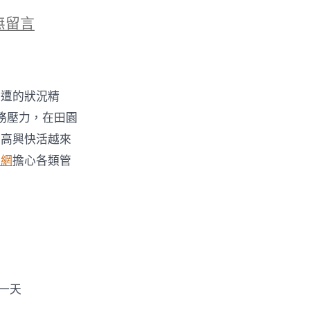
無留言
長
周遭的狀況精
務壓力，在田園
？
，高興快活越來
養網
擔心各類管
一天