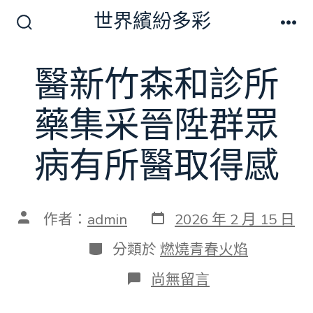
跳
世界繽紛多彩
至
搜
選
尋
單
主
切
醫新竹森和診所
要
換
開
內
關
藥集采晉陞群眾
容
病有所醫取得感
發
文
作者：
admin
2026 年 2 月 15 日
表
章
日
作
分
分類於
燃燒青春火焰
期
者
類
在
尚無留言
〈醫
新