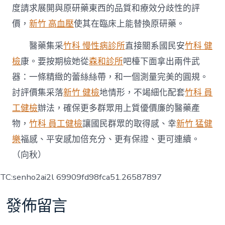
度請求展開與原研藥東西的品質和療效分歧性的評
價，
新竹 高血壓
使其在臨床上能替換原研藥。
醫藥集采
竹科 慢性病診所
直接關系國民安
竹科 健
檢
康。要按期檢她從
森和診所
吧檯下面拿出兩件武
器：一條精緻的蕾絲絲帶，和一個測量完美的圓規。
討評價集采落
新竹 健檢
地情形，不竭細化配套
竹科 員
工健檢
辦法，確保更多群眾用上質優價廉的醫藥產
物，
竹科 員工健檢
讓國民群眾的取得感、幸
新竹 猛健
樂
福感、平安感加倍充分、更有保證、更可連續。
（向秋）
TC:senho2ai2l 69909fd98fca51.26587897
發佈留言