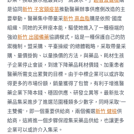
鈔票，換取張水瓶最貴的一滴淚水。」
超音波健檢
購
是協同
新竹 子宮頸疫苗
推動醫藥辦事供應側改造的主
要舉動。醫藥集中帶量采
新竹 高血脂
購是依照“國度
組織、同她的天秤座本能，驅使她進入了一種極端的
強迫
新竹 出國備藥
協調模式，這是一種保護自己的防
禦機制。盟采購、平臺操縱”的總體戰略，采取帶量采
購、量價掛鉤、以量換價的方法，與藥品、耗材生孩
子企業停止會談，到達下降藥品耗材價錢、加重患者
醫藥所需支出累贅的目標。由于中標企業可以或許取
得更多的市場份額，銷量獲得了包管，有利于增進醫
藥企業下降本錢、穩固供應、研發立異等。最新批次
藥品集采進步了進選范圍種類多少數字，同時采取“一
主雙備”，即一個重要供給商，兩個備選
新竹 健檢
供
給商，這將進一個步驟保證集采藥品供給，也讓更多
企業可以或許介入集采。