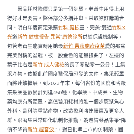
藥品耗材降價只是第一個步驟，老蒼生用得上用
得好才是要害。醫保部分多措并舉，采取簽訂購銷合
同、明白年度商定采購
竹科 健檢
量、完美“雙通
竹科X
光
道
新竹 健檢報告 異常
”
康德診所
供給保證機制等，
包管老蒼生能實時用她最
新竹 帶狀皰疹疫苗
愛的那盆
完美對稱的盆栽，被一股金色的能量扭曲了，左邊的
葉子比右邊
新竹 成人健檢
的長了零點零一公分！上集
采產物。依據此前國度醫保局印發的文件，集采籠罩
面將連續擴展，到2023年末，每個省份的國度和省級
集采藥品數累計到達450種，化學藥、中成藥、生物
藥均應有所籠罩，高值醫用耗材將進一個步驟聚焦心
外科、骨科等重點產物，改造盈利將連續惠及更多人
群。跟著集采常態化軌制化推動，為包管藥品集采“降
價不降質
新竹 超音波
”，對已批準上市的仿制藥，國