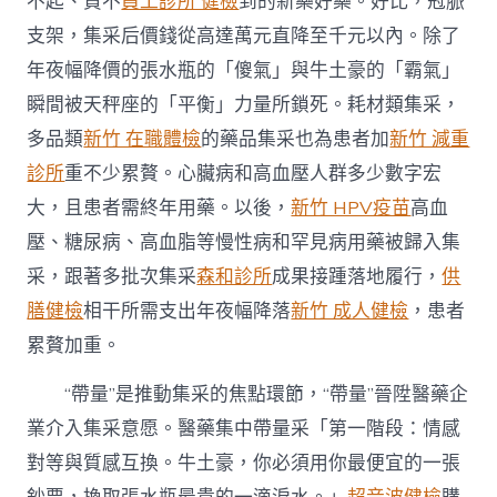
不起、買不
員工診所 健檢
到的新藥好藥。好比，冠脈
支架，集采后價錢從高達萬元直降至千元以內。除了
年夜幅降價的張水瓶的「傻氣」與牛土豪的「霸氣」
瞬間被天秤座的「平衡」力量所鎖死。耗材類集采，
多品類
新竹 在職體檢
的藥品集采也為患者加
新竹 減重
診所
重不少累贅。心臟病和高血壓人群多少數字宏
大，且患者需終年用藥。以後，
新竹 HPV疫苗
高血
壓、糖尿病、高血脂等慢性病和罕見病用藥被歸入集
采，跟著多批次集采
森和診所
成果接踵落地履行，
供
膳健檢
相干所需支出年夜幅降落
新竹 成人健檢
，患者
累贅加重。
“帶量”是推動集采的焦點環節，“帶量”晉陞醫藥企
業介入集采意愿。醫藥集中帶量采「第一階段：情感
對等與質感互換。牛土豪，你必須用你最便宜的一張