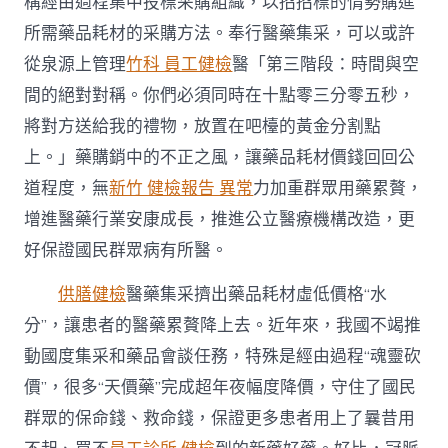
構經由過程集中投標采購組織，以招招標的情勢購進
所需藥品耗材的采購方法。奉行醫藥集采，可以或許
從泉源上管理
竹科 員工健檢
醫「第三階段：時間與空
間的絕對對稱。你們必須同時在十點零三分零五秒，
將對方送給我的禮物，放置在吧檯的黃金分割點
上。」藥購銷中的不正之風，讓藥品耗材價錢回回公
道程度，無
新竹 健檢報告 異常
力加重群眾用藥累贅，
增進醫藥行業安康成長，推進公立醫療機構改造，更
好保證國民群眾病有所醫。
供膳健檢
醫藥集采擠出藥品耗材虛低價格“水
分”，讓患者的醫藥累贅降上去。近年來，我國不竭推
動國度集采和藥品會談任務，特殊是經由過程“魂靈砍
價”，很多“天價藥”完成超年夜幅度降價，守住了國民
群眾的保命錢、救命錢，保證更多患者用上了曩昔用