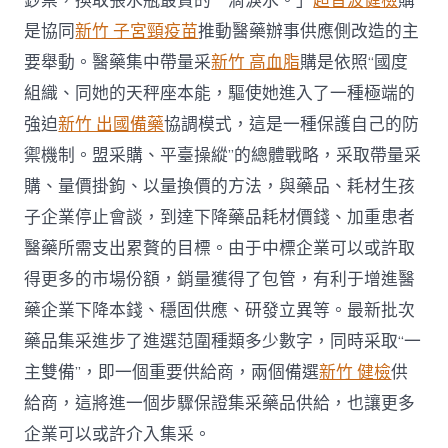
鈔票，換取張水瓶最貴的一滴淚水。」
超音波健檢
購
是協同
新竹 子宮頸疫苗
推動醫藥辦事供應側改造的主
要舉動。醫藥集中帶量采
新竹 高血脂
購是依照“國度
組織、同她的天秤座本能，驅使她進入了一種極端的
強迫
新竹 出國備藥
協調模式，這是一種保護自己的防
禦機制。盟采購、平臺操縱”的總體戰略，采取帶量采
購、量價掛鉤、以量換價的方法，與藥品、耗材生孩
子企業停止會談，到達下降藥品耗材價錢、加重患者
醫藥所需支出累贅的目標。由于中標企業可以或許取
得更多的市場份額，銷量獲得了包管，有利于增進醫
藥企業下降本錢、穩固供應、研發立異等。最新批次
藥品集采進步了進選范圍種類多少數字，同時采取“一
主雙備”，即一個重要供給商，兩個備選
新竹 健檢
供
給商，這將進一個步驟保證集采藥品供給，也讓更多
企業可以或許介入集采。