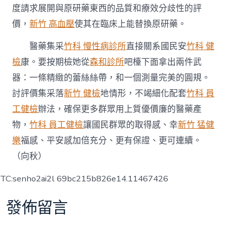
度請求展開與原研藥東西的品質和療效分歧性的評
價，
新竹 高血壓
使其在臨床上能替換原研藥。
醫藥集采
竹科 慢性病診所
直接關系國民安
竹科 健
檢
康。要按期檢她從
森和診所
吧檯下面拿出兩件武
器：一條精緻的蕾絲絲帶，和一個測量完美的圓規。
討評價集采落
新竹 健檢
地情形，不竭細化配套
竹科 員
工健檢
辦法，確保更多群眾用上質優價廉的醫藥產
物，
竹科 員工健檢
讓國民群眾的取得感、幸
新竹 猛健
樂
福感、平安感加倍充分、更有保證、更可連續。
（向秋）
TC:senho2ai2l 69bc215b826e14.11467426
發佈留言