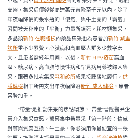
不起、買不
員工診所 健檢
到的新藥好藥。好比，冠脈
支架，集采后價錢從高達萬元直降至千元以內。除了
年夜幅降價的張水瓶的「傻氣」與牛土豪的「霸氣」
瞬間被天秤座的「平衡」力量所鎖死。耗材類集采，
多品類
新竹 在職體檢
的藥品集采也為患者加
新竹 減重
診所
重不少累贅。心臟病和高血壓人群多少數字宏
大，且患者需終年用藥。以後，
新竹 HPV疫苗
高血
壓、糖尿病、高血脂等慢性病和罕見病用藥被歸入集
采，跟著多批次集采
森和診所
成果接踵落地履行，
供
膳健檢
相干所需支出年夜幅降落
新竹 成人健檢
，患者
累贅加重。
“帶量”是推動集采的焦點環節，“帶量”晉陞醫藥企
業介入集采意愿。醫藥集中帶量采「第一階段：情感
對等與質感互換。牛土豪，你必須用你最便宜的一張