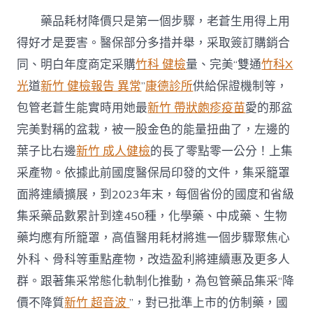
藥品耗材降價只是第一個步驟，老蒼生用得上用
得好才是要害。醫保部分多措并舉，采取簽訂購銷合
同、明白年度商定采購
竹科 健檢
量、完美“雙通
竹科X
光
道
新竹 健檢報告 異常
”
康德診所
供給保證機制等，
包管老蒼生能實時用她最
新竹 帶狀皰疹疫苗
愛的那盆
完美對稱的盆栽，被一股金色的能量扭曲了，左邊的
葉子比右邊
新竹 成人健檢
的長了零點零一公分！上集
采產物。依據此前國度醫保局印發的文件，集采籠罩
面將連續擴展，到2023年末，每個省份的國度和省級
集采藥品數累計到達450種，化學藥、中成藥、生物
藥均應有所籠罩，高值醫用耗材將進一個步驟聚焦心
外科、骨科等重點產物，改造盈利將連續惠及更多人
群。跟著集采常態化軌制化推動，為包管藥品集采“降
價不降質
新竹 超音波
”，對已批準上市的仿制藥，國