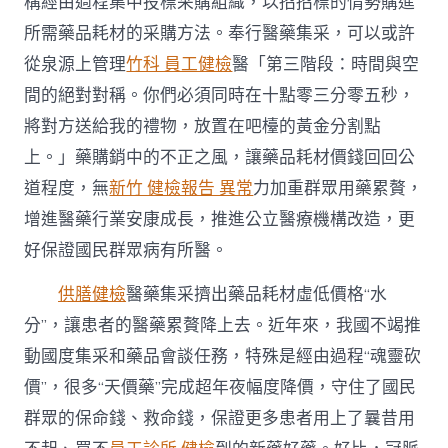
構經由過程集中投標采購組織，以招招標的情勢購進
所需藥品耗材的采購方法。奉行醫藥集采，可以或許
從泉源上管理
竹科 員工健檢
醫「第三階段：時間與空
間的絕對對稱。你們必須同時在十點零三分零五秒，
將對方送給我的禮物，放置在吧檯的黃金分割點
上。」藥購銷中的不正之風，讓藥品耗材價錢回回公
道程度，無
新竹 健檢報告 異常
力加重群眾用藥累贅，
增進醫藥行業安康成長，推進公立醫療機構改造，更
好保證國民群眾病有所醫。
供膳健檢
醫藥集采擠出藥品耗材虛低價格“水
分”，讓患者的醫藥累贅降上去。近年來，我國不竭推
動國度集采和藥品會談任務，特殊是經由過程“魂靈砍
價”，很多“天價藥”完成超年夜幅度降價，守住了國民
群眾的保命錢、救命錢，保證更多患者用上了曩昔用