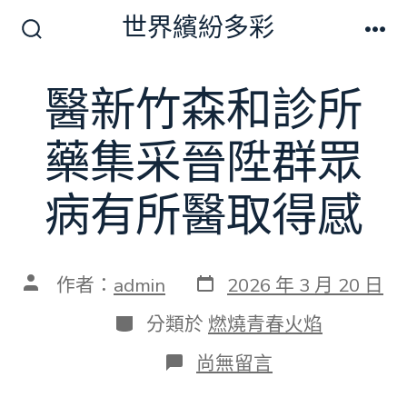
跳
世界繽紛多彩
至
搜
選
尋
單
主
切
醫新竹森和診所
要
換
開
內
關
藥集采晉陞群眾
容
病有所醫取得感
發
文
作者：
admin
2026 年 3 月 20 日
表
章
日
作
分
分類於
燃燒青春火焰
期
者
類
在
尚無留言
〈醫
新