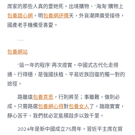
席家的那些人真的要她死。出境購物、“海淘”購物上
包養甜心網
。明
包養網評價
天，外貨潮牌廣受接待，
國產老手機備受喜愛。
……
包養網站
“這一年的程序”再次證實，中國式古代化走得
通、行得穩，是強國扶植、平易近族回復的獨一對的
途徑。
路雖遠
包養意思
，行則將至；事雖難，做則必
成。只需路選
包養網心得
對
包養女人
了，踏踏實實，
靜心苦干，我們就必定能積跬步以致千里。
2024年是新中國成立75周年。習近平主席在賀