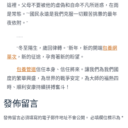
這裡。父母不要被他的虛偽和自命不凡所迷惑，在雨
是常態。”“國民永遠是我們克服一切艱苦挑釁的最年
夜依附。”
……
“冬至陽生，歲回律轉。”新年，新的開端
包養網
單次
，新的征途，孕育著新的盼望。
包養管道
信任本身、信任將來。讓我們為我們國
度的繁華興盛，為世界的戰爭安定，為大師的福熱四
時、順利安康持續拼搏奮斗！
發佈留言
發佈留言必須填寫的電子郵件地址不會公開。
必填欄位標示為
*