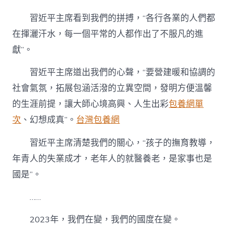
習近平主席看到我們的拼搏，“各行各業的人們都
在揮灑汗水，每一個平常的人都作出了不服凡的進
獻”。
習近平主席道出我們的心聲，“要營建暖和協調的
社會氣氛，拓展包涵活潑的立異空間，發明方便溫馨
的生涯前提，讓大師心境高興、人生出彩
包養網單
次
、幻想成真”。
台灣包養網
習近平主席清楚我們的關心，“孩子的撫育教導，
年青人的失業成才，老年人的就醫養老，是家事也是
國是”。
……
2023年，我們在變，我們的國度在變。