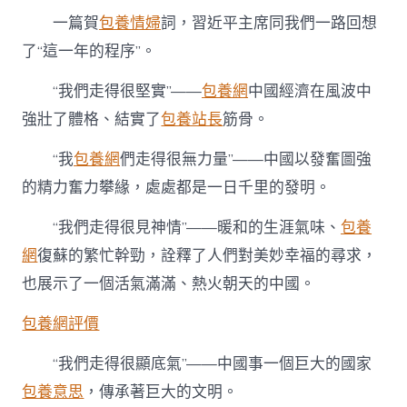
一篇賀
包養情婦
詞，習近平主席同我們一路回想
了“這一年的程序”。
“我們走得很堅實”——
包養網
中國經濟在風波中
強壯了體格、結實了
包養站長
筋骨。
“我
包養網
們走得很無力量”——中國以發奮圖強
的精力奮力攀緣，處處都是一日千里的發明。
“我們走得很見神情”——暖和的生涯氣味、
包養
網
復蘇的繁忙幹勁，詮釋了人們對美妙幸福的尋求，
也展示了一個活氣滿滿、熱火朝天的中國。
包養網評價
“我們走得很顯底氣”——中國事一個巨大的國家
包養意思
，傳承著巨大的文明。