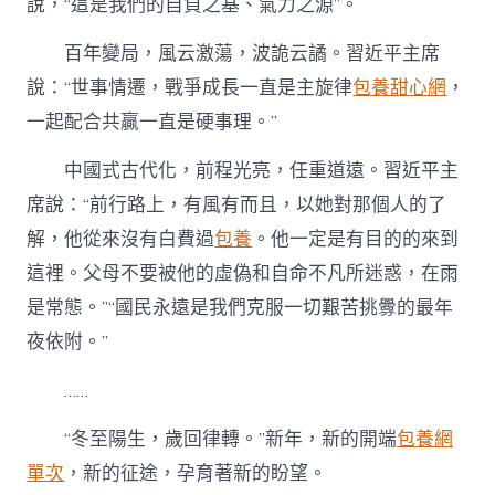
說，“這是我們的自負之基、氣力之源”。
百年變局，風云激蕩，波詭云譎。習近平主席
說：“世事情遷，戰爭成長一直是主旋律
包養甜心網
，
一起配合共贏一直是硬事理。”
中國式古代化，前程光亮，任重道遠。習近平主
席說：“前行路上，有風有而且，以她對那個人的了
解，他從來沒有白費過
包養
。他一定是有目的的來到
這裡。父母不要被他的虛偽和自命不凡所迷惑，在雨
是常態。”“國民永遠是我們克服一切艱苦挑釁的最年
夜依附。”
……
“冬至陽生，歲回律轉。”新年，新的開端
包養網
單次
，新的征途，孕育著新的盼望。