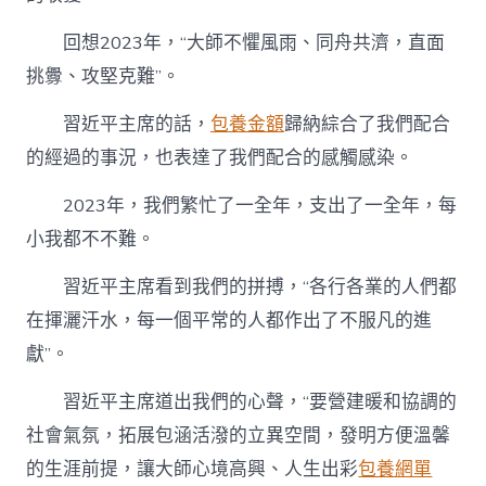
我
們
回想2023年，“大師不懼風雨、同舟共濟，直面
對
挑釁、攻堅克難”。
將
來
佈
習近平主席的話，
包養金額
歸納綜合了我們配合
滿
的經過的事況，也表達了我們配合的感觸感染。
信
念〉
2023年，我們繁忙了一全年，支出了一全年，每
中
小我都不不難。
習近平主席看到我們的拼搏，“各行各業的人們都
在揮灑汗水，每一個平常的人都作出了不服凡的進
獻”。
習近平主席道出我們的心聲，“要營建暖和協調的
社會氣氛，拓展包涵活潑的立異空間，發明方便溫馨
的生涯前提，讓大師心境高興、人生出彩
包養網單