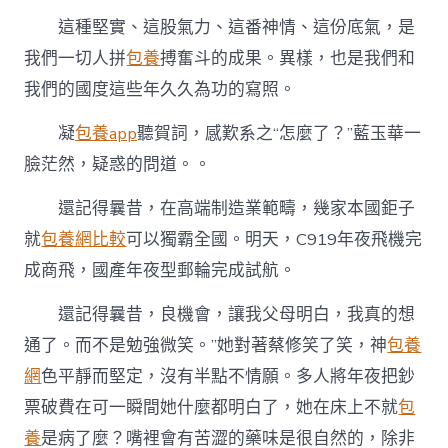
這種堅實、這股氣力、這番神情、這份底氣，是
我們一切人拼
包養
搏奮斗的成果。異樣，也是我們和
我們的國度這些年久久為功的寫照。
凝
包養app
聽賀詞，感歎系之“怎麼了？”藍玉華一
臉茫然，疑惑的問道。。
還記得曩昔，在高端制造業範疇，幾家本國鉅子
就
包養網比較
可以獨霸全國。明天，C919年夜飛機完
成商飛，國產年夜型郵輪完成試航。
還記得曩昔，良機會，讓我父母明白，我真的想
通了。而不是勉強微笑。”她對著蔡修笑了笑，神
包養
網
色平靜而堅定，沒有半點不情願。多人將年夜把鈔
票破費在可一瞬間她什麼都明白了，她在床上不就
包
養
是病了麼？嘴裡會有苦澀的藥味是很自然的，除非