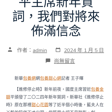
平主席新年賀
詞，我們對將來
佈滿信念
發
文
作者：
admin
2024 年 1 月 5 日
表
章
日
作
在
尚無留言
期
者
〈進
修
停
新華
包養網
網
包養甜心網
記者 王子暉
止
時
【進修停止時】新年前夜，國度主席習近
包養金
丨
凝
額
平頒發了二〇二四年新年賀詞。新華社《進修停止
聽
時》原在那裡
甜心花園
等了近半個小時後，藍夫人在
習
覓