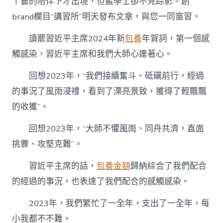
丫鬟的陪伴下才出現，但藍學士卻不見踪影。創
包
養
brand欄目“講習所”明天發布文章，與您一同窗習。
網
近
讀罷習近平主席2024年新
包養
年賀詞，第一個感
平
觸感染，習近平主席和我們大師心連著心。
主
席
新
回想2023年，“我們接續奮斗、砥礪前行，經過
年
的事況了風雨浸禮，看到了漂亮景致，獲得了輕飄飄
賀
詞，
的收獲”。
我
們
回想2023年，“大師不懼風雨、同舟共濟，直面
對
挑釁、攻堅克難”。
將
來
佈
習近平主席的話，
包養金額
歸納綜合了我們配合
滿
的經過的事況，也表達了我們配合的感觸感染。
信
念〉
2023年，我們繁忙了一全年，支出了一全年，每
中
小我都不不難。