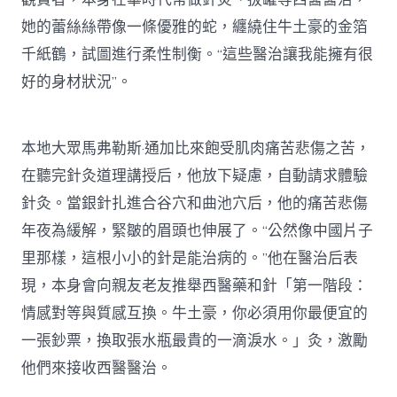
她的蕾絲絲帶像一條優雅的蛇，纏繞住牛土豪的金箔
千紙鶴，試圖進行柔性制衡。“這些醫治讓我能擁有很
好的身材狀況”。
本地大眾馬弗勒斯·通加比來飽受肌肉痛苦悲傷之苦，
在聽完針灸道理講授后，他放下疑慮，自動請求體驗
針灸。當銀針扎進合谷穴和曲池穴后，他的痛苦悲傷
年夜為緩解，緊皺的眉頭也伸展了。“公然像中國片子
里那樣，這根小小的針是能治病的。”他在醫治后表
現，本身會向親友老友推舉西醫藥和針「第一階段：
情感對等與質感互換。牛土豪，你必須用你最便宜的
一張鈔票，換取張水瓶最貴的一滴淚水。」灸，激勵
他們來接收西醫醫治。