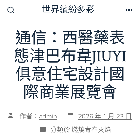
跳
世界繽紛多彩
至
搜
選
尋
單
主
切
通信：西醫藥表
要
換
開
內
關
態津巴布韋JIUYI
容
俱意住宅設計國
際商業展覽會
發
文
作者：
admin
2026 年 1 月 23 日
表
章
日
作
分
分類於
燃燒青春火焰
期
者
類