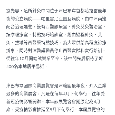
據先容，這所針灸中間位于津巴布韋首都哈拉雷最年
夜的公立病院——帕里雷尼亞圖瓦病院，由中津兩邊
配合治理運營，設有西醫診療室、針灸艾灸醫治室、
按摩理療室、特點技巧培訓室，經由過程針灸、艾
灸、拔罐等西醫藥特點技巧，為大眾供給高程度診療
辦事，同時對津醫護職員停止西醫實際和實行培訓。
從往年10月開端試營業至今，該中間先后招待了近
400名本地居平易近。
津巴布韋國際商業展覽會是津範圍最年夜、介入企業
最多的商業展會，凡是在每年4月下旬舉行。往年受
新冠疫情影響開辦。本年該展覽會會期原定為4月
底，受疫情影響推延至9月下旬舉行。本屆展覽會的