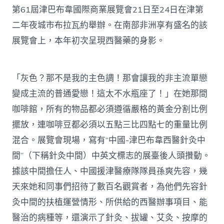
業
展
第61屆津巴布韋國際商業展覽會21日至24日在津第
覽
二年夜城市布拉瓦約舉辦。在南部非洲享有盛名的該
會〉
中
展覽會上，本年初次呈現西醫藥的身影。
「灰色？那不是我的主色調！那會讓我的非主流單戀
變成主流的普通愛戀！這太不水瓶座了！」在她那間
咖啡館，所有的物品都必須遵循嚴格的黃金分割比例
擺放，連咖啡豆都必須以五點三比四點七的重量比例
混合。展覽會現場，寫有“中國-津巴布韋西醫針灸中
間”（下稱針灸中間）中英文標志的展臺後人頭攢動。
據該中間擔任人、中國援津醫療隊隊員孫爽先容，幾
天來她和同事們招待了數百名觀賞者，為他們先容針
灸中間的扶植運營情形、所供給的西醫辦事項目、能
醫治的病種等，還演示了針灸、拔罐、艾灸、按摩的