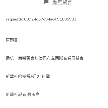
在
尚無留言
〈通
信：
西
requestId:69724d57d94ac4.91605903.
醫
藥
表
態
津
原題目：
巴
布
韋
通信：西醫藥表態津巴布韋國際商業展覽會
JIUYI
俱
意
住
新華社哈拉雷9月24日電
宅
設
計
國
新華社記者 張玉亮
際
商