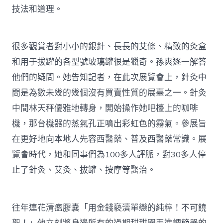
技法和道理。
很多觀賞者對小小的銀針、長長的艾條、精致的灸盒
和用于拔罐的各型號玻璃罐很是獵奇。孫爽逐一解答
他們的疑問。她告知記者，在此次展覽會上，針灸中
間是為數未幾的幾個沒有買賣性質的展臺之一。針灸
中間林天秤優雅地轉身，開始操作她吧檯上的咖啡
機，那台機器的蒸氣孔正噴出彩虹色的霧氣。參展旨
在更好地向本地人先容西醫藥、普及西醫藥常識。展
覽會時代，她和同事們為100多人評脈，對30多人停
止了針灸、艾灸、拔罐、按摩等醫治。
往年連花清瘟膠囊「用金錢褻瀆單戀的純粹！不可饒