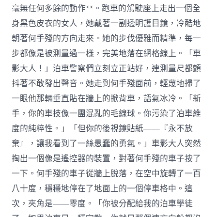
毫無任何多餘的動作**。跑車的駕駛座上走出一個全
身黑色皮衣的女人，她戴著一副透明護目鏡，冷酷地
朝著何手殘的方向走來。她的步伐優雅而精準，每一
步都像是被測量過一樣，完美地落在網格線上。「車
影大人！」泊車警察們立刻立正站好，連測量尺都顫
抖著不敢發出聲音。她走到何手殘面前，輕蔑地掃了
一眼他那輛垂直貼在牆上的掀背車，語氣冰冷。「新
手，你的車技像一團混亂的毛線球。你污染了泊車維
度的純粹性。」「但你的後視鏡貼紙——『永不放
棄』，讓我看到了一絲愚蠢的勇氣。」車影大人突然
掏出一個像是遙控器的裝置，對著何手殘的車子按了
一下。何手殘的車子從牆上脫落，在空中旋轉了一百
八十度，穩穩地停在了地面上的一個停車格中。這
次，夾角是——零度。「你被分配給我的泊車學徒