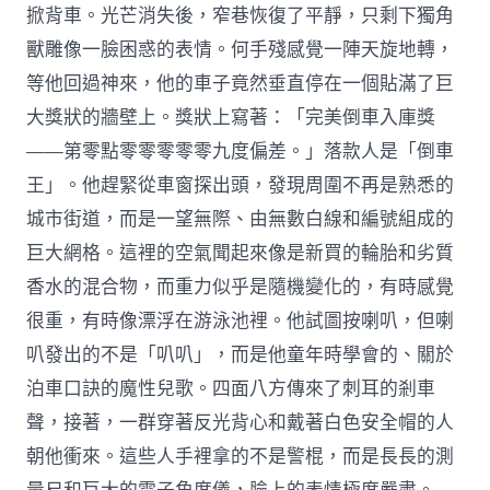
掀背車。光芒消失後，窄巷恢復了平靜，只剩下獨角
獸雕像一臉困惑的表情。何手殘感覺一陣天旋地轉，
等他回過神來，他的車子竟然垂直停在一個貼滿了巨
大獎狀的牆壁上。獎狀上寫著：「完美倒車入庫獎
——第零點零零零零零九度偏差。」落款人是「倒車
王」。他趕緊從車窗探出頭，發現周圍不再是熟悉的
城市街道，而是一望無際、由無數白線和編號組成的
巨大網格。這裡的空氣聞起來像是新買的輪胎和劣質
香水的混合物，而重力似乎是隨機變化的，有時感覺
很重，有時像漂浮在游泳池裡。他試圖按喇叭，但喇
叭發出的不是「叭叭」，而是他童年時學會的、關於
泊車口訣的魔性兒歌。四面八方傳來了刺耳的剎車
聲，接著，一群穿著反光背心和戴著白色安全帽的人
朝他衝來。這些人手裡拿的不是警棍，而是長長的測