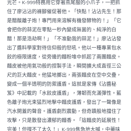
光芒。K-999特務用它穿著燕尾服的小爪子，一把抓
住了廖沾沾的褲腳催促著他。「快點！沾沾先生！那
是醋酸離子炮！專門用來溶解有機發酵物的！」「它
會把你的蒜泥在零點一秒內變成無菌的、純淨的白
醋！那是浩劫啊！」「不准動我的蒜泥！」廖沾沾發
出了醬料學家對待信仰般的怒吼。他以一種專業包水
餃的極限速度，從旁邊的麵粉堆中抓起了兩團麵皮。
麵皮被他用氣功般的捏製手法，瞬間擴大成直徑三公
尺的巨大麵皮。他猛地擲出，兩張麵皮在空中交疊，
變成一個半透明的防禦護盾。這就是家傳《沾醬秘
笈》中記載的「水餃皮護盾」，薄韌而充滿彈性。藍
色離子炮光束猛烈地擊中麵皮護盾，發出了一聲像是
汽水開蓋的聲音。護盾劇烈震動，但奇蹟般地擋住了
攻擊，只是散發出濃郁的麵香。「這麵皮的延展性！
完美！但撐不了太久！」K-999焦急地大喊，中藥味