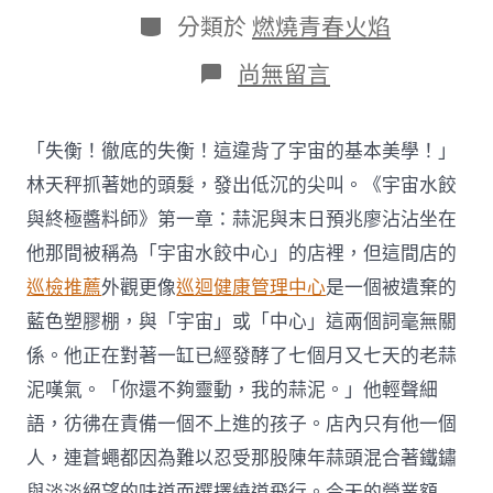
日
作
分
分類於
燃燒青春火焰
期
者
類
在
尚無留言
〈當
局
擬
「失衡！徹底的失衡！這違背了宇宙的基本美學！」
立
秀
林天秤抓著她的頭髮，發出低沉的尖叫。《宇宙水餃
傳
與終極醬料師》第一章：蒜泥與末日預兆廖沾沾坐在
醫
院
他那間被稱為「宇宙水餃中心」的店裡，但這間店的
健
巡檢推薦
外觀更像
巡迴健康管理中心
是一個被遺棄的
康
檢
藍色塑膠棚，與「宇宙」或「中心」這兩個詞毫無關
查
係。他正在對著一缸已經發酵了七個月又七天的老蒜
法
監
泥嘆氣。「你還不夠靈動，我的蒜泥。」他輕聲細
管
獸
語，彷彿在責備一個不上進的孩子。店內只有他一個
醫
人，連蒼蠅都因為難以忍受那股陳年蒜頭混合著鐵鏽
業
違
與淡淡絕望的味道而選擇繞道飛行。今天的營業額