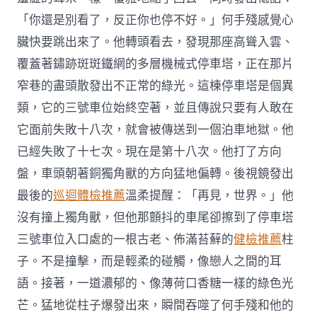
「你還是別看了，反正你也停不好。」何手殘感覺心
臟快要跳出來了。他轉頭看去，發現那座高聳入雲、
覆蓋著鏽跡斑斑鐵網的多層機械式停車塔，正在那片
窄巷的盡頭散發出不正常的綠光。這棟停車塔是個異
類，它的三號車位始終空著，並且傳說只要有人敢在
它面前失敗十八次，就會被傳送到一個泊車地獄。他
已經失敗了十七次。現在是第十八次。他打了方向
盤，車頭朝著銅獨角獸的方向猛地偏轉。後視鏡發出
最後的
巡迴體檢推薦
溫柔提醒：「再見，世界。」他
沒有撞上獨角獸，但他那顫抖的車尾卻擦到了停車塔
三號車位入口處的一根古老、佈滿苔蘚的
健檢推薦
柱
子。不是撞擊，而是輕柔的碰觸，像戀人之間的耳
語。接著，一道濃郁的、像薄荷口香糖一樣的綠色光
芒。猛地從柱子爆發出來，瞬間吞噬了何手殘和他的