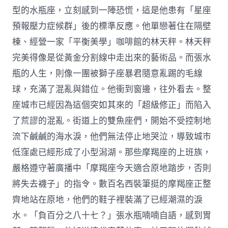
型的水瓶座，立刻感到一陣恐慌，這是他患有「星座
預報壓力症候群」後的標準反應。他單戀著住在隔壁
棟、經營一家「平衡美學」咖啡館的林天秤。林天秤
完美得像是從黃金分割線中走出來的藝術品。而張水
瓶的人生，則像一團被獅子座暴君隨意亂踢的毛線
球，充滿了混亂與錯位。他衝到窗邊，往外看去。整
座城市已經因為這個突如其來的「超級修正」而陷入
了荒謬的混亂。街道上的雙魚座們，開始不受控制地
流下鹹鹹的海水淚，他們無法停止地哭泣，導致城市
低窪處已經形成了小型潟湖。那些摩羯座的上班族，
嚴格遵守著廣播中「摩羯座今天適合原地踏步，否則
將失去襪子」的指令。數百名西裝筆挺的摩羯座正整
齊地站在原地，他們的鞋子裡裝滿了已經潮濕的淚
水。「負百分之八十七？」張水瓶喃喃自語，感到胃