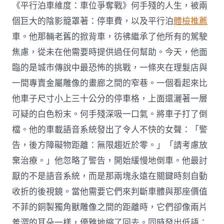
《平行泊車維度：車位爭奪戰》何手殘的人生，被兩
個巨大的陰影籠罩著：停車費，以及平行泊
體檢推薦
車。他那輛老舊的掀背車，彷彿繼承了他所有的駕駛
焦慮，從未在他需要時提供過任何幫助。今天，他面
臨的是城市傳說中最恐怖的挑戰，一條夾在理髮店與
一間專賣金屬雕像的畫廊之間的窄巷。一個看起來比
他車子尺寸小上三十公分的停車格，上面還灑著一層
可疑的白色粉末。何手殘深吸一口氣。將車子打了倒
檔。他的車載語音系統發出了令人不快的女聲：「警
告，後方障礙物距離：無限趨近於零。」「請考慮放
棄治療。」他忽略了警告，開始緩慢地倒車。他最討
厭的不是語音系統，而是那兩塊永遠在關鍵時刻自動
收折的後視鏡。當他需要它們來判斷車體與那座價值
不菲的銅製獨角獸雕像之間的距離時，它們卻像兩片
羞澀的耳朵一樣，優雅地縮了回去。同時發出低語：