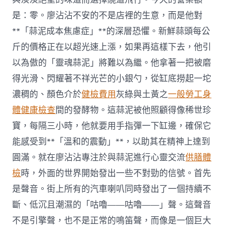
規
是：零。廖沾沾不安的不是店裡的生意，而是他對
者
可
**「蒜泥成本焦慮症」**的深層恐懼。新鮮蒜頭每公
罰
斤的價格正在以超光速上漲，如果再這樣下去，他引
5
萬
以為傲的「靈魂蒜泥」將難以為繼。他拿著一把被磨
元
得光滑、閃耀著不祥光芒的小銀勺，從缸底撈起一坨
或
監
濃稠的、顏色介於
健檢費用
灰綠與土黃之
一般勞工身
禁
體健康檢查
間的發酵物。這蒜泥被他照顧得像稀世珍
一
年〉
寶，每隔三小時，他就要用手指彈一下缸邊，確保它
中
能感受到**「溫和的震動」**，以助其在精神上達到
圓滿。就在廖沾沾專注於與蒜泥進行心靈交流
供膳體
檢
時，外面的世界開始發出一些不對勁的信號。首先
是聲音。街上所有的汽車喇叭同時發出了一個持續不
斷、低沉且潮濕的「咕嚕——咕嚕——」聲。這聲音
不是引擎聲，也不是正常的鳴笛聲，而像是一個巨大