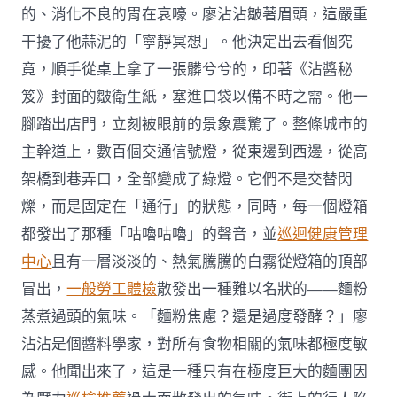
的、消化不良的胃在哀嚎。廖沾沾皺著眉頭，這嚴重
干擾了他蒜泥的「寧靜冥想」。他決定出去看個究
竟，順手從桌上拿了一張髒兮兮的，印著《沾醬秘
笈》封面的皺衛生紙，塞進口袋以備不時之需。他一
腳踏出店門，立刻被眼前的景象震驚了。整條城市的
主幹道上，數百個交通信號燈，從東邊到西邊，從高
架橋到巷弄口，全部變成了綠燈。它們不是交替閃
爍，而是固定在「通行」的狀態，同時，每一個燈箱
都發出了那種「咕嚕咕嚕」的聲音，並
巡迴健康管理
中心
且有一層淡淡的、熱氣騰騰的白霧從燈箱的頂部
冒出，
一般勞工體檢
散發出一種難以名狀的——麵粉
蒸煮過頭的氣味。「麵粉焦慮？還是過度發酵？」廖
沾沾是個醬料學家，對所有食物相關的氣味都極度敏
感。他聞出來了，這是一種只有在極度巨大的麵團因