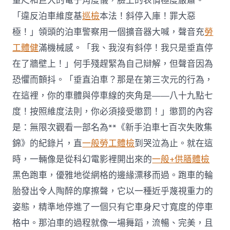
量尺和巨大的電子角度儀，臉上的表情極度嚴肅。
「違反泊車維度基
巡檢
本法！斜停入庫！罪大惡
極！」領頭的泊車警察用一個擴音器大喊，聲音充
勞
工體健
滿機械感。「我、我沒有斜停！我只是垂直停
在了牆壁上！」何手殘趕緊為自己辯解，但聲音因為
恐懼而顫抖。「垂直泊車？那是在第三次元的行為，
在這裡，你的車體與停車線的夾角是——八十九點七
度！按照維度法則，你必須接受懲罰！」懲罰的內容
是：無限次觀看一部名為**《新手泊車七百次失敗集
錦》的紀錄片，直
一般勞工體檢
到哭泣為止。就在這
時，一輛像是從科幻電影裡開出來的
一般+供膳體檢
黑色跑車，優雅地從網格的邊緣漂移而過。跑車的輪
胎發出令人陶醉的摩擦聲，它以一種近乎蔑視重力的
姿態，精準地停進了一個只有它車身尺寸寬度的停車
格中。那泊車的過程就像一場舞蹈，流暢、完美，且