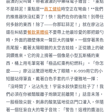
崩潰的尖叫聲，帶著濃濃的中藥味電子雜音：「重點
不是蒜泥！重點是**
員工健檢
時空正在彎曲！**我們
的推進器快沒紅棗了！快！我們在你的後院！別帶任
何多餘的東西！除了——你那缸蒜泥！」就在廖沾沾
還在糾結要
餐飲業體檢
不要帶上他最珍愛的那把銀勺
時，外面的牆壁傳來一聲巨大的撞擊。一個穿著黑色
燕尾服、戴著太陽眼鏡的太空吉娃娃，正從牆上的破
洞鑽進來。它的背上揹著一個像是小型瓦斯桶的東
西，桶上用毛筆寫著「極品紅棗枸杞燃料」。「你怎
麼——」廖沾沾驚訝地瞪大了眼睛。K-999用它的小
短腿站得筆直，戴著白色手套的爪子優雅地一揮：
「沒時間了，沾沾先生！宇宙水餃快要拉肚子了！我
們必須在你被醋酸離子炮鎖定前離開！」話音未落，
一股極致尖銳、刺鼻的酸氣猛地從店門口灌入，伴隨
著一個狂妄自大的電子音效：「警告！這裡的醬油比