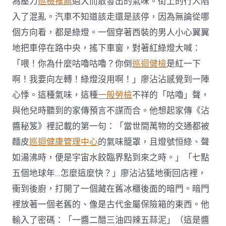
為壓力
巡檢推薦
過大而散發出的氣味。街上的行人陷
入了混亂。汽車不知道該走還是該停，因為無論從哪
個方向看，都是綠燈。一個穿著西裝的男人小心翼翼
地把車停在路中央，搖下車窗，對著紅綠燈大喊：
「喂！你為什麼咕嚕咕嚕？你倒
巡迴健檢
是紅一下
啊！我要向左轉！綠燈沒用啊！」廖沾沾感覺到一陣
心悸。這種氣味，這種
一般勞檢
不祥的「咕嚕」聲，
與他兒時聽到的家傳預言不謀而合。他想起家傳《沾
醬秘笈》裡記載的第一句：「當世間萬物的交通都被
麵皮
巡迴健康管理中心
的氣味籠罩，且燈號恒綠、聲
如湯沸時，便是宇宙水餃臨界點到來之時。」「七點
五個地球年…怎麼這麼快？」廖沾沾猛地衝回店裡，
衝到後廚，打開了一個藏在舊冰櫃後面的暗門。暗門
裡放著一個老舊的、像是古代金屬保險箱的東西。他
輸入了密碼：「一醬二醋三油四辣五蒜泥」（這是醬