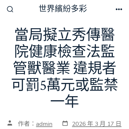
跳
世界繽紛多彩
至
搜
選
尋
單
主
切
當局擬立秀傳醫
要
換
開
內
關
院健康檢查法監
容
管獸醫業 違規者
可罰5萬元或監禁
一年
發
文
作者：
admin
2026 年 3 月 17 日
表
章