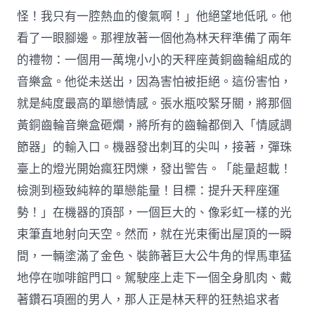
怪！我只有一腔熱血的傻氣啊！」他絕望地低吼。他
看了一眼腳邊。那裡放著一個他為林天秤準備了兩年
的禮物：一個用一萬塊小小的天秤座黃銅齒輪組成的
音樂盒。他從未送出，因為害怕被拒絕。這份害怕，
就是純度最高的單戀情感。張水瓶咬緊牙關，將那個
黃銅齒輪音樂盒砸爛，將所有的齒輪都倒入「情感調
節器」的輸入口。機器發出刺耳的尖叫，接著，彈珠
臺上的燈光開始瘋狂閃爍，發出警告。「能量超載！
檢測到極致純粹的單戀能量！目標：提升天秤座運
勢！」在機器的頂部，一個巨大的、像彩虹一樣的光
束筆直地射向天空。然而，就在光束衝出屋頂的一瞬
間，一輛塗滿了金色、裝飾著巨大公牛角的悍馬車猛
地停在咖啡館門口。駕駛座上走下一個全身肌肉、戴
著鑽石項圈的男人，那人正是林天秤的狂熱追求者