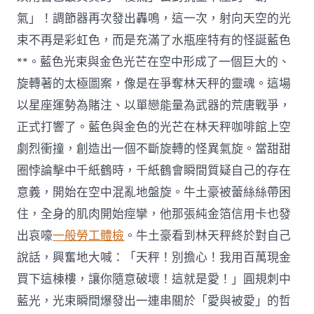
氣」！調節器再次發出轟鳴，這一次，射向天空的光
束不再是彩虹色，而是充滿了水瓶座特有的怪誕藍色
**。藍色光束與金色光芒在空中形成了一個巨大的、
旋轉著的太極圖案，像是在爭奪林天秤的靈魂。這場
以星座運勢為賭注、以單戀能量為武器的荒唐戰爭，
正式打響了。藍色與金色的光芒在林天秤咖啡館上空
劇烈衝撞，創造出一個不斷旋轉的怪異氣旋。當甜甜
圈悖論擊中千紙鶴時，千紙鶴會瞬間質疑自己的存在
意義，開始在空中混亂地盤旋。牛土豪被蕾絲絲帶困
住，全身的肌肉開始痙攣，他那張純金箔信用卡也發
出哀嚎
一般勞工體檢
。牛土豪看到林天秤終於對自己
說話，興奮地大喊：「天秤！別擔心！我用百萬現金
買下這棟樓，讓你隨意破壞！這就是愛！」圓規刺中
藍光，光束瞬間爆發出一連串關於「愛與被愛」的哲