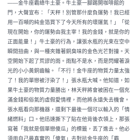
——金牛座霸總牛土豪。牛土豪一腳踢開咖啡館的
門，大聲宣布：「天秤！別管那什麼負運勢！我已經
用一百噸的純金箔買下了今天所有的壞運氣！」「從
現在開始，你的運勢由我主宰！我的金錢，就是你的
正面能量！」牛土豪的行為，讓張水瓶的光束在空中
瞬間扭曲，與一種夾雜著銅臭味的金色光芒對撞。天
空開始下起了荒謬的雨。雨點不是水，而是閃耀著淚
光的小小黃銅齒輪。「不行！金牛座的物質力量太強
了！我的單戀被汙染了！」張水瓶大喊。他知道，如
果牛土豪的物質力量勝出，林天秤將會被困在一個充
滿金錢和俗氣的虛假愛情裡，而他將永遠失去機會。
張水瓶看向那機器，還剩下最後一個可以輸入的「情
緒燃料」口。他迅速撕下了貼在他背後衣領上，那張
寫著「我就是個單戀傻瓜」的標籤，丟了進去。他必
須用自己最真實的「傻氣」去對抗金牛座的「霸