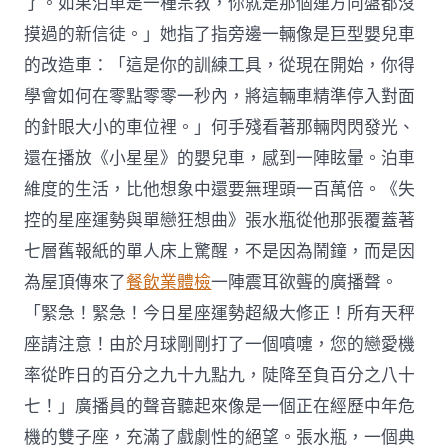
了。如果泊車是一種宗教，你就是那個連方向盤都沒
摸過的新信徒。」她指了指旁邊一輛像是巨型嬰兒車
的改造車：「這是你的訓練工具，從現在開始，你得
學會如何在零點零零一秒內，將這輛車精準停入對面
的針眼大小的車位裡。」何手殘看著那輛閃閃發光、
還在播放《小星星》的嬰兒車，感到一陣眩暈。泊車
維度的生活，比他想象中還要無理頭一百萬倍。《失
控的星座運勢與單戀狂想曲》張水瓶從他那張覆蓋著
七層舊報紙的單人床上驚醒，不是因為鬧鐘，而是因
為屋頂傳來了
餐飲業體檢
一陣震耳欲聾的廣播聲。
「緊急！緊急！今日星座運勢超級大修正！所有天秤
座請注意！由於月球剛剛打了一個噴嚏，您的戀愛機
率從昨日的百分之九十九點九，陡降至負百分之八十
七！」廣播員的聲音聽起來像是一個正在經歷中年危
機的雙子座，充滿了戲劇性的絕望。張水瓶，一個典