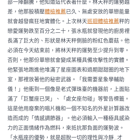
部一陣翻騰，他知道這代表著什麼。林天秤的運勢越
差，他那股積壓
體檢推薦
已久、無處安放的單戀能量
就會越發瘋狂地實體化。上次林天
巡迴體檢推薦
秤的
戀愛運勢跌至百分之二十，張水瓶就發現他的廚房裡
長滿了巨大的、形狀是林天秤側臉的粉紅色蘑菇。他
必須在今天結束前，將林天秤的運勢至少提升到零。
否則，他那份單戀就會變成某種具備攻擊性的實體。
他緊張地跑進他堆滿了星座圖表和過期甜甜圈的地下
室，那裡放著他的秘密武器。「我需要星象學輔助
儀！」他衝到一個像是老式彈珠臺的機器前，上面貼
滿了「巨蟹座已哭」、「處女座勿碰」等警告標籤。
這是他用廢棄的唱片機和一個不知名的外星計算器改
造而成的「情感調節器」。他必須輸入一種極具感染
力的正面情緒作為燃料，來抵抗那負面的運勢波。
「水瓶座的優勢，就是超脫一切的理性與冷靜…才