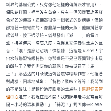
料界的基礎公式，只有像他這樣的傳統派才會用）。
保險箱打開，裡面沒有黃金，只有一個閃爍著詭異紅
色光芒的儀器。這儀器很像一個老式的對講機，但頂
部插著一根彎曲的、像韭菜一樣的天線。他顫抖著拿
起儀器，按下通話鈕。儀器發出「滋——」的電流
聲，接著傳來一陣高八度、急促且充滿養生焦慮的聲
音。「喂！是廖沾沾嗎！快接聽！這裡是 K-999！宇
宙水餃聯盟特級特務！你那邊是不是已經聞到宇宙級
的酸味了？我們需要你的蒜泥！你被徵召了！馬
上！」廖沾沾的耳朵被這聲音震得嗡嗡作響，他捏著
對講機，困惑地喊道：「特務？酸味？等等！我聞到
的不是酸味！是麵粉過度膨脹的焦慮味！
巡迴健康管
理中心
還有，我現在走不開！我的陳年老蒜泥需要每
隔三小時的溫和震動！」「蒜泥？」對面傳來K-999