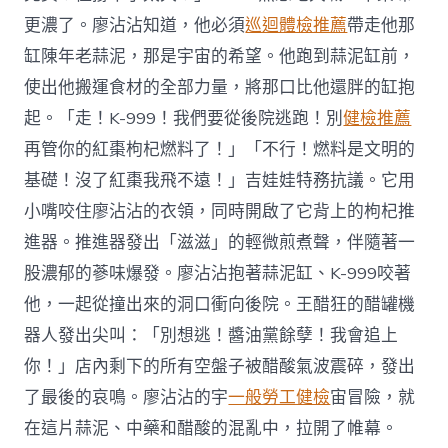
更濃了。廖沾沾知道，他必須
巡迴體檢推薦
帶走他那
缸陳年老蒜泥，那是宇宙的希望。他跑到蒜泥缸前，
使出他搬運食材的全部力量，將那口比他還胖的缸抱
起。「走！K-999！我們要從後院逃跑！別
健檢推薦
再管你的紅棗枸杞燃料了！」「不行！燃料是文明的
基礎！沒了紅棗我飛不遠！」吉娃娃特務抗議。它用
小嘴咬住廖沾沾的衣領，同時開啟了它背上的枸杞推
進器。推進器發出「滋滋」的輕微煎煮聲，伴隨著一
股濃郁的蔘味爆發。廖沾沾抱著蒜泥缸、K-999咬著
他，一起從撞出來的洞口衝向後院。王醋狂的醋罐機
器人發出尖叫：「別想逃！醬油黨餘孽！我會追上
你！」店內剩下的所有空盤子被醋酸氣波震碎，發出
了最後的哀鳴。廖沾沾的宇
一般勞工健檢
宙冒險，就
在這片蒜泥、中藥和醋酸的混亂中，拉開了帷幕。