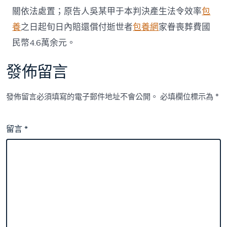
關依法處置；原告人吳某甲于本判決產生法令效率
包
養
之日起旬日內賠還償付逝世者
包養網
家眷喪葬費國
民幣4.6萬余元。
發佈留言
發佈留言必須填寫的電子郵件地址不會公開。
必填欄位標示為
*
留言
*