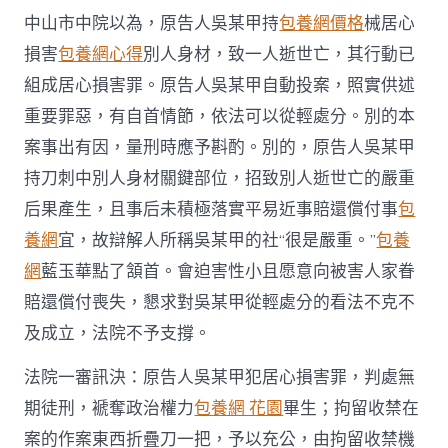
中山市中院以為，原告人吳某甲持
包養網價格
械居心
損害
包養網心得
別人身材，致一人逝世亡，其行動已
組成居心損害罪。原告人吳某甲自動投案，照實供述
重要罪惡，有自首情節，依法可以從輕處分。別的本
案事出有因，量刑時應予斟酌。別的，原告人吳某甲
持刀刺中別人身材關鍵部位，招致別人逝世亡的嚴重
后果產生，且事后未積極落實平易近事賠還償付事
包
養網
宜，故辯解人所稱吳某甲的社“很是嚴重。”
包養
網
藍玉華點了頷首。會迫害性小且愿意向被害人家眷
賠還償付喪失，懇求對吳某甲從輕處分的看法不克不
及成立，法院不予支撐。
法院一審訊決：原告人吳某甲犯居心損害罪，判處無
期徒刑，褫奪政治權力
包養網 花園
畢生；拘留收禁在
案的作案東西折疊刀一把，予以充公，由拘留收禁機