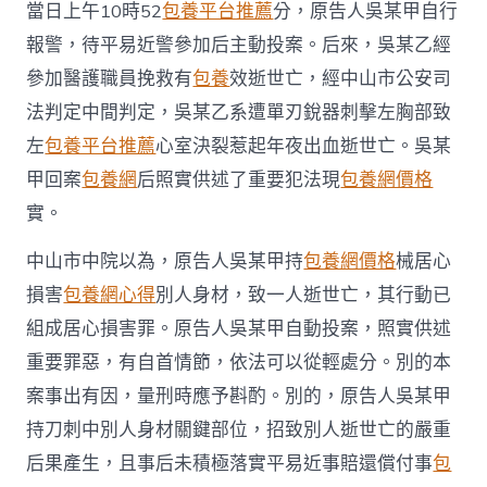
當日上午10時52
包養平台推薦
分，原告人吳某甲自行
報警，待平易近警參加后主動投案。后來，吳某乙經
參加醫護職員挽救有
包養
效逝世亡，經中山市公安司
法判定中間判定，吳某乙系遭單刃銳器刺擊左胸部致
左
包養平台推薦
心室決裂惹起年夜出血逝世亡。吳某
甲回案
包養網
后照實供述了重要犯法現
包養網價格
實。
中山市中院以為，原告人吳某甲持
包養網價格
械居心
損害
包養網心得
別人身材，致一人逝世亡，其行動已
組成居心損害罪。原告人吳某甲自動投案，照實供述
重要罪惡，有自首情節，依法可以從輕處分。別的本
案事出有因，量刑時應予斟酌。別的，原告人吳某甲
持刀刺中別人身材關鍵部位，招致別人逝世亡的嚴重
后果產生，且事后未積極落實平易近事賠還償付事
包