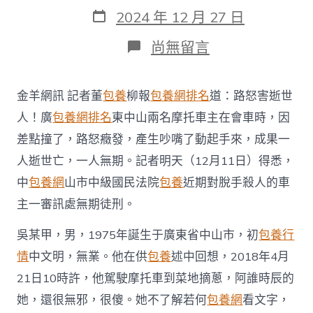
作
發
2024 年 12 月 27 日
者
表
日
在
尚無留言
期
〈狹
路
重
金羊網訊 記者董
包養
柳報
包養網排名
道：路怒害逝世
逢
險
人！廣
包養網排名
東中山兩名摩托車主在會車時，因
些
差點撞了，路怒癥發，產生吵嘴了動起手來，成果一
相
撞，
人逝世亡，一人無期。記者明天（12月11日）得悉，
兩
中
包養網
山市中級國民法院
包養
近期對脫手殺人的車
車
主
主一審訊處無期徒刑。
路
怒
吳某甲，男，1975年誕生于廣東省中山市，初
包養行
癥
發
情
中文明，無業。他在供
包養
述中回想，2018年4月
作
21日10時許，他駕駛摩托車到菜地摘蔥，阿誰時辰的
打
起
她，還很無邪，很傻。她不了解若何
包養網
看文字，
來