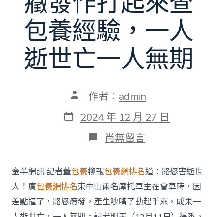
癥發作打起來查
包養經驗，一人
逝世亡一人無期
文
作者：
admin
章
作
發
2024 年 12 月 27 日
者
表
日
在
尚無留言
期
〈狹
路
重
金羊網訊 記者董
包養
柳報
包養網排名
道：路怒害逝世
逢
險
人！廣
包養網排名
東中山兩名摩托車主在會車時，因
些
差點撞了，路怒癥發，產生吵嘴了動起手來，成果一
相
撞，
人逝世亡，一人無期。記者明天（12月11日）得悉，