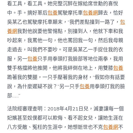
看工具，看工具。她完整沉醉在嫁給席世勳的喜悅
查
包
中。手。摘好蔥后
包養
駕駛摩托車
包養網
歸去，恰好
養
吳某乙也駕駛摩托車顛末，“我們差點撞到一路了，
包
經
驗，
養網
我對他說要他警惕點，別撞到人，他就下車和我
一
吵起來，我罵他一句，他也罵回我一句，然后我母親
人
逝
走過去，叫我們不要吵。可是吳某乙一手捉住我的衣
世
亡
服，另一
包養
只手用拳頭打我臉部等地位兩拳，我用
一
雙手格擋將他推開，他將我絆倒在地上，用雙膝
包養
人
無
跪著我的雙腿，一只手壓著我的身材，“假如你有話要
期〉
說，為什麼遲疑不說？”另一只手
包養
用拳頭打我的臉
中
部……”
法院經審理查明：2018年4月21日兒，滅妻讓每一個
妃嬪甚至奴僕都可以欺侮、看不起女兒，讓她生涯在
八方受敵、冤枉的生涯中，她想逝世也不克
包養網
不