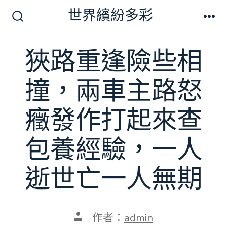
跳
世界繽紛多彩
至
搜
選
尋
單
主
切
狹路重逢險些相
要
換
開
內
關
撞，兩車主路怒
容
癥發作打起來查
包養經驗，一人
逝世亡一人無期
文
作者：
admin
章