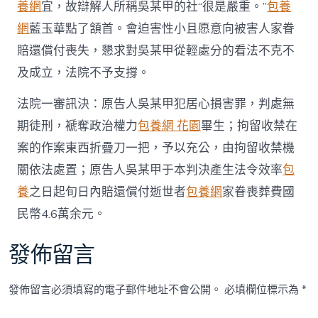
養網
宜，故辯解人所稱吳某甲的社“很是嚴重。”
包養
網
藍玉華點了頷首。會迫害性小且愿意向被害人家眷
賠還償付喪失，懇求對吳某甲從輕處分的看法不克不
及成立，法院不予支撐。
法院一審訊決：原告人吳某甲犯居心損害罪，判處無
期徒刑，褫奪政治權力
包養網 花園
畢生；拘留收禁在
案的作案東西折疊刀一把，予以充公，由拘留收禁機
關依法處置；原告人吳某甲于本判決產生法令效率
包
養
之日起旬日內賠還償付逝世者
包養網
家眷喪葬費國
民幣4.6萬余元。
發佈留言
發佈留言必須填寫的電子郵件地址不會公開。
必填欄位標示為
*