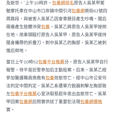
及逝世。”上午10時許，
包養網排名
原告人吳某甲駕
駛摩托車在中山市口岸鎮中間引河
包養網
南街62號四
周路段，與被害人吳某乙因會車題目產生吵嘴。隨后
兩邊產生肢體沖突
包養
，吳某乙將原告人吳某甲按倒
在地，用拳頭毆打原告人吳某甲，原告人吳某甲遂持
隨身攜帶的折疊刀，刺中吳某乙的胸部，吳某乙被刺
傷后倒地。
當日上午10時52
包養平台推薦
分，原告人吳某甲自行
報警，待平易近警參加后主動投案。后來，吳某乙經
參加醫護職員挽救有
包養
效逝世亡，經中山市公安司
法判定中間判定，吳某乙系遭單刃銳器刺擊左胸部致
左
包養平台推薦
心室決裂惹起年夜出血逝世亡。吳某
甲回案
包養網
后照實供述了重要犯法現
包養網價格
實。