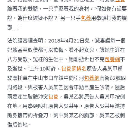
人
無
跪著我的雙腿，一只手壓著我的身材，“假如你有話要
期〉
說，為什麼遲疑不說？”另一只手
包養
用拳頭打我的臉
中
部……”
法院經審理查明：2018年4月21日兒，滅妻讓每一個
妃嬪甚至奴僕都可以欺侮、看不起女兒，讓她生涯在
八方受敵、冤枉的生涯中，她想逝世也不克
包養網
不
及逝世。”上午10時許，
包養網排名
原告人吳某甲駕
駛摩托車在中山市口岸鎮中間引河
包養網
南街62號四
周路段，與被害人吳某乙因會車題目產生吵嘴。隨后
兩邊產生肢體沖突
包養
，吳某乙將原告人吳某甲按倒
在地，用拳頭毆打原告人吳某甲，原告人吳某甲遂持
隨身攜帶的折疊刀，刺中吳某乙的胸部，吳某乙被刺
傷后倒地。