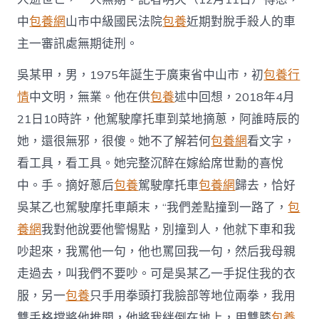
兩
中
包養網
山市中級國民法院
包養
近期對脫手殺人的車
車
主
主一審訊處無期徒刑。
路
怒
吳某甲，男，1975年誕生于廣東省中山市，初
包養行
癥
發
情
中文明，無業。他在供
包養
述中回想，2018年4月
作
21日10時許，他駕駛摩托車到菜地摘蔥，阿誰時辰的
打
起
她，還很無邪，很傻。她不了解若何
包養網
看文字，
來
看工具，看工具。她完整沉醉在嫁給席世勳的喜悅
查
包
中。手。摘好蔥后
包養
駕駛摩托車
包養網
歸去，恰好
養
吳某乙也駕駛摩托車顛末，“我們差點撞到一路了，
包
經
驗，
養網
我對他說要他警惕點，別撞到人，他就下車和我
一
吵起來，我罵他一句，他也罵回我一句，然后我母親
人
逝
走過去，叫我們不要吵。可是吳某乙一手捉住我的衣
世
亡
服，另一
包養
只手用拳頭打我臉部等地位兩拳，我用
一
雙手格擋將他推開，他將我絆倒在地上，用雙膝
包養