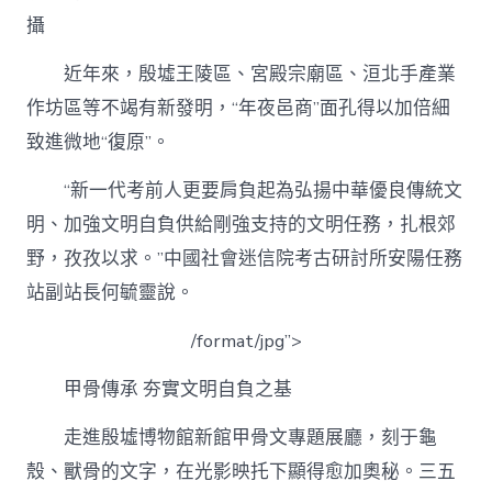
攝
近年來，殷墟王陵區、宮殿宗廟區、洹北手產業
作坊區等不竭有新發明，“年夜邑商”面孔得以加倍細
致進微地“復原”。
“新一代考前人更要肩負起為弘揚中華優良傳統文
明、加強文明自負供給剛強支持的文明任務，扎根郊
野，孜孜以求。”中國社會迷信院考古研討所安陽任務
站副站長何毓靈說。
/format/jpg”>
甲骨傳承 夯實文明自負之基
走進殷墟博物館新館甲骨文專題展廳，刻于龜
殼、獸骨的文字，在光影映托下顯得愈加奧秘。三五