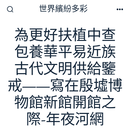
跳
世界繽紛多彩
至
搜
選
尋
單
主
切
為更好扶植中查
要
換
開
內
關
包養華平易近族
容
古代文明供給鑒
戒——寫在殷墟博
物館新館開館之
際-年夜河網