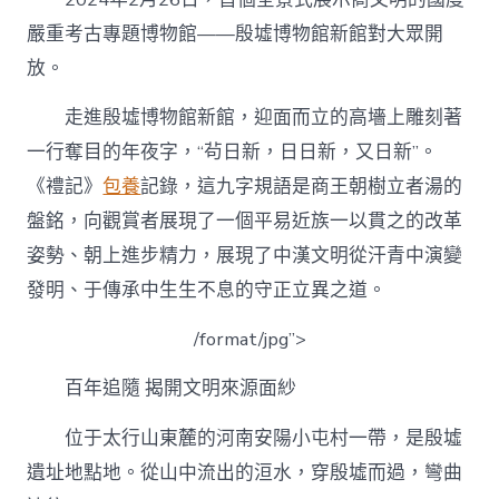
扶
植
嚴重考古專題博物館——殷墟博物館新館對大眾開
中
放。
查
包
走進殷墟博物館新館，迎面而立的高墻上雕刻著
養
華
一行奪目的年夜字，“茍日新，日日新，又日新”。
平
易
《禮記》
包養
記錄，這九字規語是商王朝樹立者湯的
近
盤銘，向觀賞者展現了一個平易近族一以貫之的改革
族
古
姿勢、朝上進步精力，展現了中漢文明從汗青中演變
代
發明、于傳承中生生不息的守正立異之道。
文
明
/format/jpg”>
供
給
鑒
百年追隨 揭開文明來源面紗
戒
——
位于太行山東麓的河南安陽小屯村一帶，是殷墟
寫
遺址地點地。從山中流出的洹水，穿殷墟而過，彎曲
在