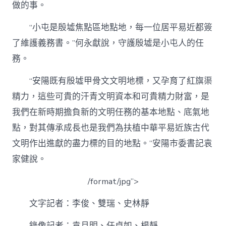
做的事。
“小屯是殷墟焦點區地點地，每一位居平易近都簽
了維護義務書。”何永獻說，守護殷墟是小屯人的任
務。
“安陽既有殷墟甲骨文文明地標，又孕育了紅旗渠
精力，這些可貴的汗青文明資本和可貴精力財富，是
我們在新時期擔負新的文明任務的基本地點、底氣地
點，對其傳承成長也是我們為扶植中華平易近族古代
文明作出進獻的盡力標的目的地點。”安陽市委書記袁
家健說。
/format/jpg”>
文字記者：李俊、雙瑞、史林靜
錄像記者：袁月明、任卓如、楊靜