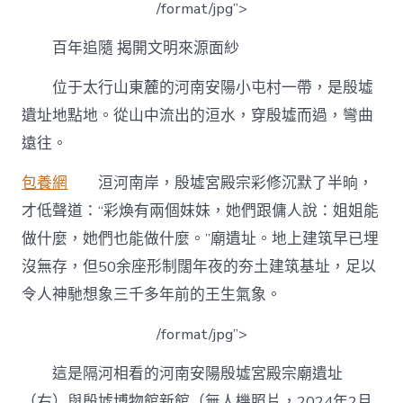
/format/jpg”>
供
給
鑒
百年追隨 揭開文明來源面紗
戒
——
位于太行山東麓的河南安陽小屯村一帶，是殷墟
寫
遺址地點地。從山中流出的洹水，穿殷墟而過，彎曲
在
殷
遠往。
墟
博
包養網
洹河南岸，殷墟宮殿宗彩修沉默了半晌，
物
館
才低聲道：“彩煥有兩個妹妹，她們跟傭人說：姐姐能
新
做什麼，她們也能做什麼。”廟遺址。地上建筑早已埋
館
開
沒無存，但50余座形制闊年夜的夯土建筑基址，足以
館
令人神馳想象三千多年前的王生氣象。
之
際-
年
/format/jpg”>
夜
河
這是隔河相看的河南安陽殷墟宮殿宗廟遺址
網〉
（右）與殷墟博物館新館（無人機照片，2024年2月