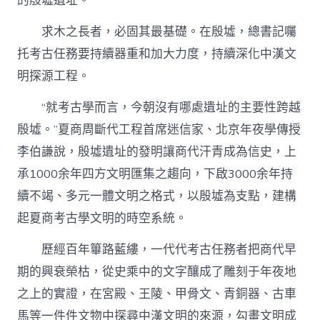
的殷墟遺址。
求木之長者，必固其最基礎。在殷墟，總書記囑
托考古任務要持續器重和加大力度，持續深化中漢文
明探源工程。
“就考古學而言，今朝沒有哪處遺址的主要性跨越
殷墟。”夏商周斷代工程首席迷信家、北京年夜學傳授
李伯謙說，殷墟遺址的發明讓商代汗青成為信史，上
承1000余年四方文明匯集之趨向，下啟3000余年持
續不竭、多元一體文明之格式，以殷墟為支點，建構
起夏商考古學文明的時空系統。
歷經百年篳路藍縷，一代代考古任務者把商代早
期的興衰榮枯，從史乘中的文字釀成了雕刻于年夜地
之上的實證，在宮殿、王陵、甲骨文、青銅器、古車
馬等一件件文物中探尋中漢文明的來源，勾畫文明成