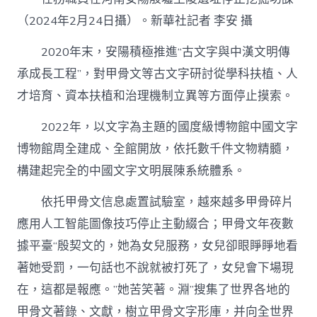
（2024年2月24日攝）。新華社記者 李安 攝
2020年末，安陽積極推進“古文字與中漢文明傳
承成長工程”，對甲骨文等古文字研討從學科扶植、人
才培育、資本扶植和治理機制立異等方面停止摸索。
2022年，以文字為主題的國度級博物館中國文字
博物館周全建成、全館開放，依托數千件文物精髓，
構建起完全的中國文字文明展陳系統體系。
依托甲骨文信息處置試驗室，越來越多甲骨碎片
應用人工智能圖像技巧停止主動綴合；甲骨文年夜數
據平臺“殷契文的，她為女兒服務，女兒卻眼睜睜地看
著她受罰，一句話也不說就被打死了，女兒會下場現
在，這都是報應。”她苦笑著。淵”搜集了世界各地的
甲骨文著錄、文獻，樹立甲骨文字形庫，并向全世界