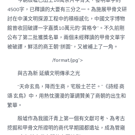
今朝殷墟已出土16萬余片甲骨文，發明單字約
4500字，已釋讀的大要有三分之一。為施展甲骨文研
討在中漢文明探源工程中的積極感化，中國文字博物
館曾收回破譯一字嘉獎10萬元的“賞格令”。不久前剛
公布了第二批獲獎名單，兩個未經釋讀的甲骨文單字
被破譯，鮮活的商王朝“拼圖”，又被補上了一角。
/format/jpg”>
與古為新 延續文明傳承之光
“天命玄鳥，降而生商，宅殷土芒芒。”《詩經·商
頌·玄鳥》中，用熱忱瀰漫的筆調贊美了商朝的出生和
繁華。
殷墟作為我國汗青上第一個有文獻可考、為考古
挖掘和甲骨文所證明的商代早期國都遺址，成為管窺