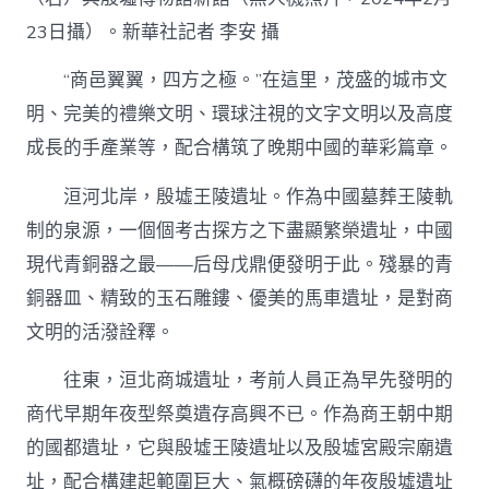
中
23日攝）。新華社記者 李安 攝
“商邑翼翼，四方之極。”在這里，茂盛的城市文
明、完美的禮樂文明、環球注視的文字文明以及高度
成長的手產業等，配合構筑了晚期中國的華彩篇章。
洹河北岸，殷墟王陵遺址。作為中國墓葬王陵軌
制的泉源，一個個考古探方之下盡顯繁榮遺址，中國
現代青銅器之最——后母戊鼎便發明于此。殘暴的青
銅器皿、精致的玉石雕鏤、優美的馬車遺址，是對商
文明的活潑詮釋。
往東，洹北商城遺址，考前人員正為早先發明的
商代早期年夜型祭奠遺存高興不已。作為商王朝中期
的國都遺址，它與殷墟王陵遺址以及殷墟宮殿宗廟遺
址，配合構建起範圍巨大、氣概磅礴的年夜殷墟遺址