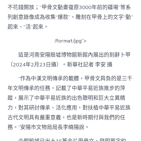
不花錢開放；“甲骨文動畫復原3000年前的疆場”等系
列創意錄像成為收集“爆款”，雕刻在甲骨上的文字“動”
起來、“活”起來。
/format/jpg”>
這是河南安陽殷墟博物館新館內展出的刻辭卜甲
（2024年2月23日攝）。新華社記者 李安 攝
“作為中漢文明傳承的載體，甲骨文肩負的是三千
年文明傳承的任務，記載了中華平易近族進步的萍
蹤，展示了中華平易近族的出色聰明和巨大立異精
力，對其研討傳承、活化應用，對扶植中華平易近族
古代文明具有嚴重意義，也是新時期付與我們的任
務。”安陽市文物局局長李曉陽說。