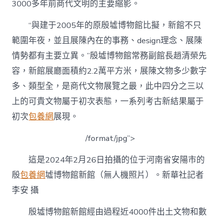
3000多年前商代文明的主要縮影。
“與建于2005年的原殷墟博物館比擬，新館不只
範圍年夜，並且展陳內在的事務、design理念、展陳
情勢都有主要立異。”殷墟博物館常務副館長趙清榮先
容，新館展廳面積約2.2萬平方米，展陳文物多少數字
多、類型全，是商代文物展覽之最，此中四分之三以
上的可貴文物屬于初次表態，一系列考古新結果屬于
初次
包養網
展現。
/format/jpg”>
這是2024年2月26日拍攝的位于河南省安陽市的
殷
包養網
墟博物館新館（無人機照片）。新華社記者
李安 攝
殷墟博物館新館經由過程近4000件出土文物和數