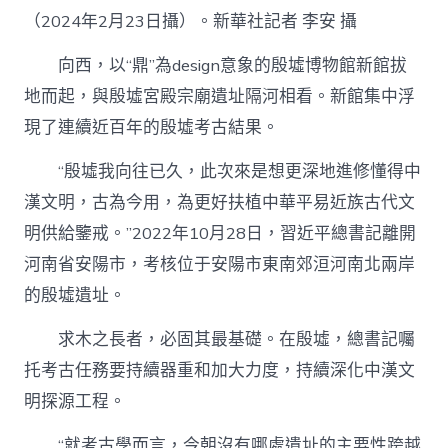
（2024年2月23日攝）。新華社記者 李安 攝
向西，以“鼎”為design意象的殷墟博物館新館拔
地而起，與殷墟宮殿宗廟遺址隔河相看。新館集中浮
現了連續近百年的殷墟考古結果。
“殷墟我向往已久，此次來是想更深地進修懂得中
漢文明，古為今用，為更好扶植中華平易近族古代文
明供給鑒戒。”2022年10月28日，習近平總書記離開
河南省安陽市，考核位于安陽市東南郊洹河南北兩岸
的殷墟遺址。
求木之長者，必固其最基礎。在殷墟，總書記囑
托考古任務要持續器重和加大力度，持續深化中漢文
明探源工程。
“就考古學而言，今朝沒有哪處遺址的主要性跨越