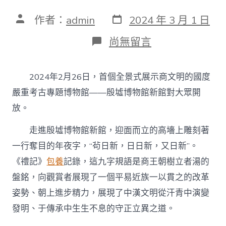
發
文
作者：
admin
2024 年 3 月 1 日
表
章
日
作
在
尚無留言
期
者
〈為
更
好
2024年2月26日，首個全景式展示商文明的國度
扶
植
嚴重考古專題博物館——殷墟博物館新館對大眾開
中
放。
查
包
走進殷墟博物館新館，迎面而立的高墻上雕刻著
養
華
一行奪目的年夜字，“茍日新，日日新，又日新”。
平
易
《禮記》
包養
記錄，這九字規語是商王朝樹立者湯的
近
盤銘，向觀賞者展現了一個平易近族一以貫之的改革
族
古
姿勢、朝上進步精力，展現了中漢文明從汗青中演變
代
發明、于傳承中生生不息的守正立異之道。
文
明