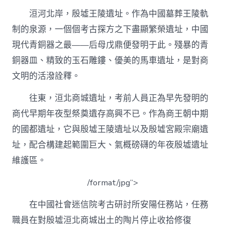
洹河北岸，殷墟王陵遺址。作為中國墓葬王陵軌
制的泉源，一個個考古探方之下盡顯繁榮遺址，中國
現代青銅器之最——后母戊鼎便發明于此。殘暴的青
銅器皿、精致的玉石雕鏤、優美的馬車遺址，是對商
文明的活潑詮釋。
往東，洹北商城遺址，考前人員正為早先發明的
商代早期年夜型祭奠遺存高興不已。作為商王朝中期
的國都遺址，它與殷墟王陵遺址以及殷墟宮殿宗廟遺
址，配合構建起範圍巨大、氣概磅礴的年夜殷墟遺址
維護區。
/format/jpg”>
在中國社會迷信院考古研討所安陽任務站，任務
職員在對殷墟洹北商城出土的陶片停止收拾修復