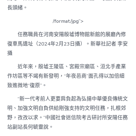
長頭緒。
/format/jpg”>
任務職員在河南安陽殷墟博物館新館的展廳內修
復車馬遺址（2024年2月23日攝）。新華社記者 李安
攝
近年來，殷墟王陵區、宮殿宗廟區、洹北手產業
作坊區等不竭有新發明，“年夜邑商”面孔得以加倍細
致進微地“復原”。
“新一代考前人更要肩負起為弘揚中華優良傳統文
明、加強文明自負供給剛強支持的文明任務，扎根郊
野，孜孜以求。”中國社會迷信院考古研討所安陽任務
站副站長何毓靈說。