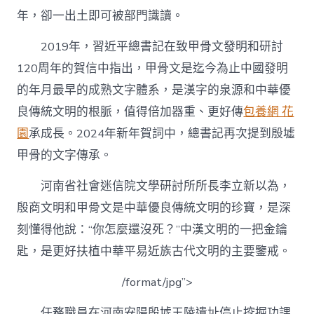
年，卻一出土即可被部門識讀。
2019年，習近平總書記在致甲骨文發明和研討
120周年的賀信中指出，甲骨文是迄今為止中國發明
的年月最早的成熟文字體系，是漢字的泉源和中華優
良傳統文明的根脈，值得倍加器重、更好傳
包養網 花
園
承成長。2024年新年賀詞中，總書記再次提到殷墟
甲骨的文字傳承。
河南省社會迷信院文學研討所所長李立新以為，
殷商文明和甲骨文是中華優良傳統文明的珍寶，是深
刻懂得他說：“你怎麼還沒死？”中漢文明的一把金鑰
匙，是更好扶植中華平易近族古代文明的主要鑒戒。
/format/jpg”>
任務職員在河南安陽殷墟王陵遺址停止挖掘功課