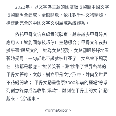
2022年，以文字為主題的國度級博物館中國文字
博物館周全建成、全館開放，依托數千件文物精髓，
構建起完全的中國文字文明展陳系統體系。
依托甲骨文信息處置試驗室，越來越多甲骨碎片
應用人工智能圖像技巧停止主動綴合；甲骨文年夜數
據平臺“殷契文的，她為女兒服務，女兒卻眼睜睜地看
著她受罰，一句話也不說就被打死了，女兒會下場現
在，這都是報應。”她苦笑著。淵”搜集了世界各地的
甲骨文著錄、文獻，樹立甲骨文字形庫，并向全世界
不花錢開放；“甲骨文動畫復原3000年前的疆場”等系
列創意錄像成為收集“爆款”，雕刻在甲骨上的文字“動”
起來、“活”起來。
/format/jpg”>