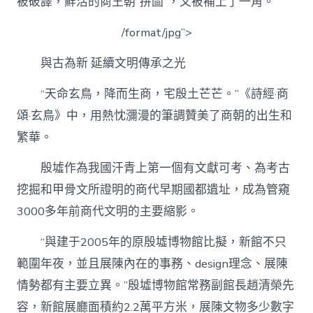
被破譯，鮮活的商王朝“拼圖”，又被補上了一角。
/format/jpg”>
與古為新 延續文明傳承之光
“天命玄鳥，降而生商，宅殷土芒芒。”《詩經·商
頌·玄鳥》中，用熱忱瀰漫的筆調贊美了商朝的出生和
繁華。
殷墟作為我國汗青上第一個有文獻可考、為考古
挖掘和甲骨文所證明的商代早期國都遺址，成為管窺
3000多年前商代文明的主要縮影。
“與建于2005年的原殷墟博物館比擬，新館不只
範圍年夜，並且展陳內在的事務、design理念、展陳
情勢都有主要立異。”殷墟博物館常務副館長趙清榮先
容，新館展廳面積約2.2萬平方米，展陳文物多少數字