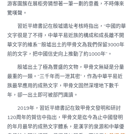
游客圍簇在展柜旁猜想著一筆一劃的意義，不時傳來
驚嘆聲。
習近平總書記在殷墟遺址考核時指出，“中國的華
文字很是了不得，中華平易近族的構成和成長離不開
華文字的維系”“殷墟出土的甲骨文為我們保留3000年
前的文字，把中國信史向上推動了約1000年”。
殷墟出土了極為豐盛的文物，甲骨文無疑是分量
最重的一類。“三千年而一泄其密”，作為中華平易近
族最早應用的成熟文字，甲骨文固然深埋地下數千
年，卻一出土即可被部門識讀。
2019年，習近平總書記在致甲骨文發明和研討
120周年的賀信中指出，甲骨文是迄今為止中國發明
的年月最早的成熟文字體系，是漢字的泉源和中華優