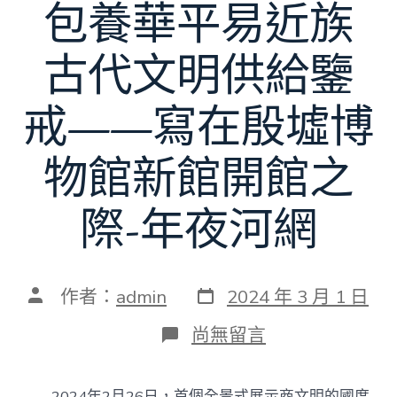
包養華平易近族
古代文明供給鑒
戒——寫在殷墟博
物館新館開館之
際-年夜河網
發
文
作者：
admin
2024 年 3 月 1 日
表
章
日
作
在
尚無留言
期
者
〈為
更
好
2024年2月26日，首個全景式展示商文明的國度