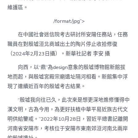
維護區。
/format/jpg”>
在中國社會迷信院考古研討所安陽任務站，任務
職員在對殷墟洹北商城出土的陶片停止收拾修復
（2024年2月23日攝）。新華社記者 李安 攝
向西，以“鼎”為design意象的殷墟博物館新館拔
地而起，與殷墟宮殿宗廟遺址隔河相看。新館集中浮
現了連續近百年的殷墟考古結果。
“殷墟我向往已久，此次來是想更深地進修懂得中
漢文明，古為今用，為更好扶植中華平易近族古代文
明供給鑒戒。”2022年10月28日，習近平總書記離開
河南省安陽市，考核位于安陽市東南郊洹河南北兩岸