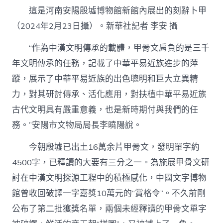
這是河南安陽殷墟博物館新館內展出的刻辭卜甲
（2024年2月23日攝）。新華社記者 李安 攝
“作為中漢文明傳承的載體，甲骨文肩負的是三千
年文明傳承的任務，記載了中華平易近族進步的萍
蹤，展示了中華平易近族的出色聰明和巨大立異精
力，對其研討傳承、活化應用，對扶植中華平易近族
古代文明具有嚴重意義，也是新時期付與我們的任
務。”安陽市文物局局長李曉陽說。
今朝殷墟已出土16萬余片甲骨文，發明單字約
4500字，已釋讀的大要有三分之一。為施展甲骨文研
討在中漢文明探源工程中的積極感化，中國文字博物
館曾收回破譯一字嘉獎10萬元的“賞格令”。不久前剛
公布了第二批獲獎名單，兩個未經釋讀的甲骨文單字