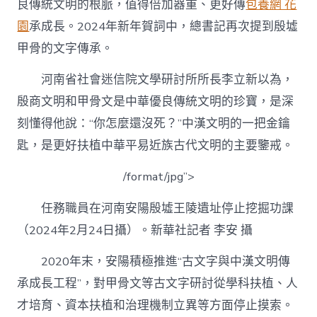
良傳統文明的根脈，值得倍加器重、更好傳
包養網 花
園
承成長。2024年新年賀詞中，總書記再次提到殷墟
甲骨的文字傳承。
河南省社會迷信院文學研討所所長李立新以為，
殷商文明和甲骨文是中華優良傳統文明的珍寶，是深
刻懂得他說：“你怎麼還沒死？”中漢文明的一把金鑰
匙，是更好扶植中華平易近族古代文明的主要鑒戒。
/format/jpg”>
任務職員在河南安陽殷墟王陵遺址停止挖掘功課
（2024年2月24日攝）。新華社記者 李安 攝
2020年末，安陽積極推進“古文字與中漢文明傳
承成長工程”，對甲骨文等古文字研討從學科扶植、人
才培育、資本扶植和治理機制立異等方面停止摸索。