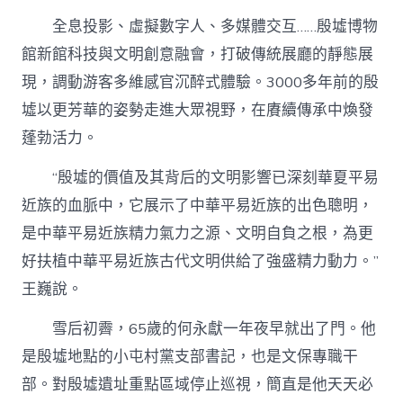
全息投影、虛擬數字人、多媒體交互……殷墟博物
館新館科技與文明創意融會，打破傳統展廳的靜態展
現，調動游客多維感官沉醉式體驗。3000多年前的殷
墟以更芳華的姿勢走進大眾視野，在賡續傳承中煥發
蓬勃活力。
“殷墟的價值及其背后的文明影響已深刻華夏平易
近族的血脈中，它展示了中華平易近族的出色聰明，
是中華平易近族精力氣力之源、文明自負之根，為更
好扶植中華平易近族古代文明供給了強盛精力動力。”
王巍說。
雪后初霽，65歲的何永獻一年夜早就出了門。他
是殷墟地點的小屯村黨支部書記，也是文保專職干
部。對殷墟遺址重點區域停止巡視，簡直是他天天必