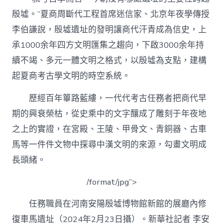
殷墟。”夏商周斷代工程首席迷信家、北京年夜學傳授
李伯謙說，殷墟遺址的發明讓商代汗青成為信史，上
承1000余年四方文明匯集之趨向，下啟3000余年持
續不竭、多元一體文明之格式，以殷墟為支點，建構
起夏商考古學文明的時空系統。
歷經百年篳路藍縷，一代代考古任務者把商代早
期的興衰榮枯，從史乘中的文字釀成了雕刻于年夜地
之上的實證，在宮殿、王陵、甲骨文、青銅器、古車
馬等一件件文物中探尋中漢文明的來源，勾畫文明成
長頭緒。
/format/jpg”>
任務職員在河南安陽殷墟博物館新館的展廳內修
復車馬遺址（2024年2月23日攝）。新華社記者 李安