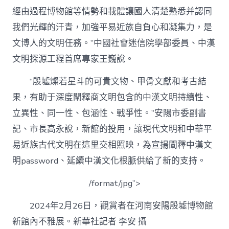
經由過程博物館等情勢和載體讓國人清楚熟悉并認同
我們光輝的汗青，加強平易近族自負心和凝集力，是
文博人的文明任務。”中國社會迷信院學部委員、中漢
文明探源工程首席專家王巍說。
“殷墟燦若星斗的可貴文物、甲骨文獻和考古結
果，有助于深度闡釋商文明包含的中漢文明持續性、
立異性、同一性、包涵性、戰爭性。”安陽市委副書
記、市長高永說，新館的投用，讓現代文明和中華平
易近族古代文明在這里交相照映，為宣揚闡釋中漢文
明password、延續中漢文化根脈供給了新的支持。
/format/jpg”>
2024年2月26日，觀賞者在河南安陽殷墟博物館
新館內不雅展。新華社記者 李安 攝