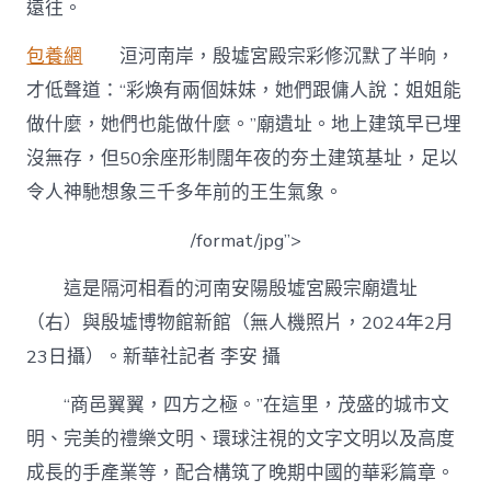
殷
遠往。
墟
博
包養網
洹河南岸，殷墟宮殿宗彩修沉默了半晌，
物
館
才低聲道：“彩煥有兩個妹妹，她們跟傭人說：姐姐能
新
做什麼，她們也能做什麼。”廟遺址。地上建筑早已埋
館
開
沒無存，但50余座形制闊年夜的夯土建筑基址，足以
館
令人神馳想象三千多年前的王生氣象。
之
際-
年
/format/jpg”>
夜
河
這是隔河相看的河南安陽殷墟宮殿宗廟遺址
網〉
（右）與殷墟博物館新館（無人機照片，2024年2月
中
23日攝）。新華社記者 李安 攝
“商邑翼翼，四方之極。”在這里，茂盛的城市文
明、完美的禮樂文明、環球注視的文字文明以及高度
成長的手產業等，配合構筑了晚期中國的華彩篇章。