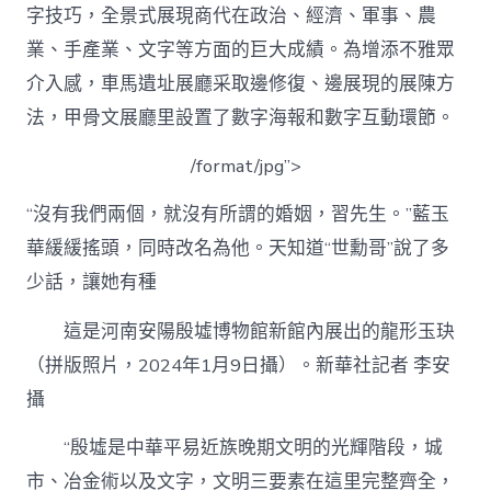
字技巧，全景式展現商代在政治、經濟、軍事、農
業、手產業、文字等方面的巨大成績。為增添不雅眾
介入感，車馬遺址展廳采取邊修復、邊展現的展陳方
法，甲骨文展廳里設置了數字海報和數字互動環節。
/format/jpg”>
“沒有我們兩個，就沒有所謂的婚姻，習先生。”藍玉
華緩緩搖頭，同時改名為他。天知道“世勳哥”說了多
少話，讓她有種
這是河南安陽殷墟博物館新館內展出的龍形玉玦
（拼版照片，2024年1月9日攝）。新華社記者 李安
攝
“殷墟是中華平易近族晚期文明的光輝階段，城
市、冶金術以及文字，文明三要素在這里完整齊全，