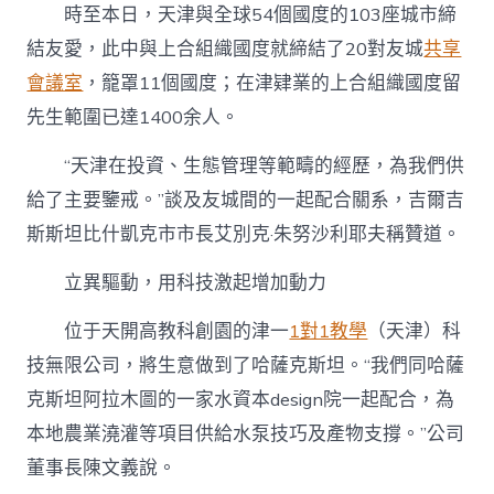
時至本日，天津與全球54個國度的103座城市締
結友愛，此中與上合組織國度就締結了20對友城
共享
會議室
，籠罩11個國度；在津肄業的上合組織國度留
先生範圍已達1400余人。
“天津在投資、生態管理等範疇的經歷，為我們供
給了主要鑒戒。”談及友城間的一起配合關系，吉爾吉
斯斯坦比什凱克市市長艾別克·朱努沙利耶夫稱贊道。
立異驅動，用科技激起增加動力
位于天開高教科創園的津一
1對1教學
（天津）科
技無限公司，將生意做到了哈薩克斯坦。“我們同哈薩
克斯坦阿拉木圖的一家水資本design院一起配合，為
本地農業澆灌等項目供給水泵技巧及產物支撐。”公司
董事長陳文義說。