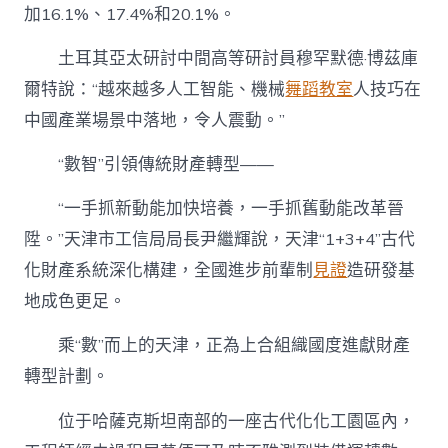
加16.1%、17.4%和20.1%。
土耳其亞太研討中間高等研討員穆罕默德·博茲庫
爾特說：“越來越多人工智能、機械
舞蹈教室
人技巧在
中國產業場景中落地，令人震動。”
“數智”引領傳統財產轉型——
“一手抓新動能加快培養，一手抓舊動能改革晉
陞。”天津市工信局局長尹繼輝說，天津“1+3+4”古代
化財產系統深化構建，全國進步前輩制
見證
造研發基
地成色更足。
乘“數”而上的天津，正為上合組織國度進獻財產
轉型計劃。
位于哈薩克斯坦南部的一座古代化化工園區內，