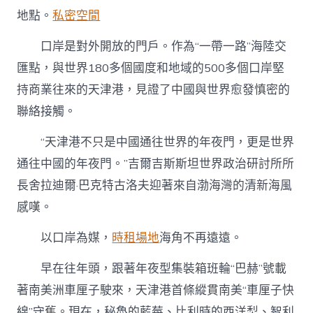
地點。
私密空間
口岸是對外開放的門戶。作為“一帶一路”海陸交
匯點，與世界180多個國度和地域的500多個口岸堅
持商業往來的天津港，見證了中國與世界愈發慎密的
聯絡接觸。
“天津港不只是中國通往世界的年夜門，更是世界
通往中國的年夜門。”吉爾吉斯斯坦世界政治研討所所
長舍拉迪爾·巴克特古洛夫迎著來自渤海灣的清新海風
感嘆。
以口岸為媒，
時租場地
海角不再遠遠。
早在往年頭，跟著年夜型集裝箱班輪“巴赫”號載
著南美洲車厘子駛來，天津港首條縱貫南美“車厘子快
線”守舊。現在，秘魯的藍莓、比利時的西洋梨、智利