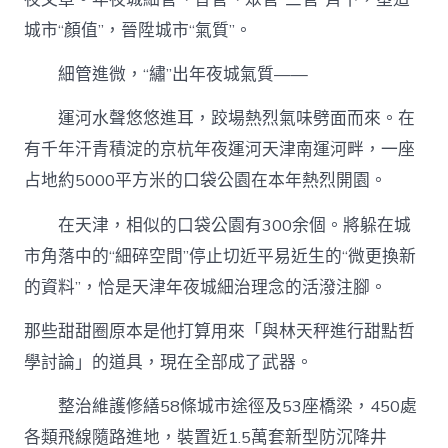
城市“顏值”，晉陞城市“氣質”。
細管進微，“繡”出年夜城氣質——
運河水聲悠悠進耳，跤場熱烈氣味劈面而來。在
有千年汗青積淀的京杭年夜運河天津南運河畔，一座
占地約5000平方米的口袋公園在本年熱烈開園。
在天津，相似的口袋公園有300余個。將躲在城
市角落中的“細碎空間”停止切近平易近生的“微更換新
的資料”，恰是天津年夜城細治理念的活潑注腳。
那些甜甜圈原本是他打算用來「與林天秤進行甜點哲
學討論」的道具，現在全部成了武器。
整治維護修繕58條城市途徑及53座橋梁，450處
各類飛線隨路進地，裝置近1.5萬套新型防沉降井