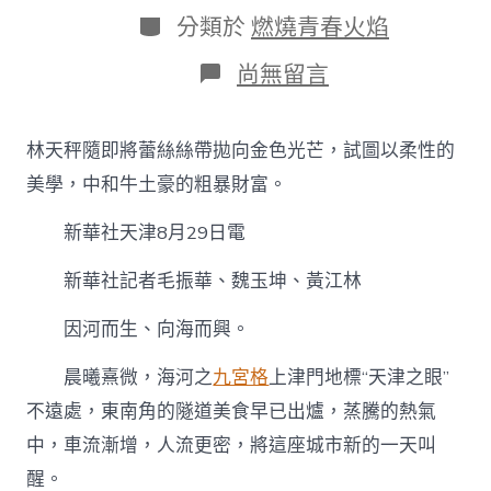
日
作
分
分類於
燃燒青春火焰
期
者
類
在
尚無留言
〈潮
起
渤
林天秤隨即將蕾絲絲帶拋向金色光芒，試圖以柔性的
海
到
美學，中和牛土豪的粗暴財富。
九
宮
新華社天津8月29日電
格
灣
新華社記者毛振華、魏玉坤、黃江林
津
迎
因河而生、向海而興。
上
合
帆
晨曦熹微，海河之
九宮格
上津門地標“天津之眼”
——
不遠處，東南角的隧道美食早已出爐，蒸騰的熱氣
天
津
中，車流漸增，人流更密，將這座城市新的一天叫
在
醒。
開