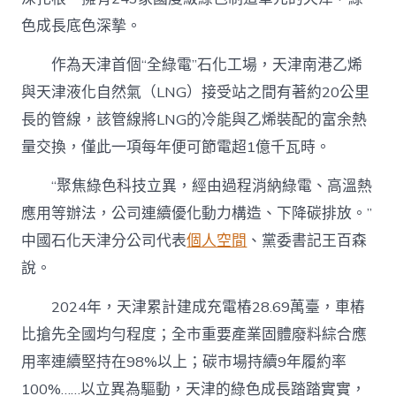
色成長底色深摯。
作為天津首個“全綠電”石化工場，天津南港乙烯
與天津液化自然氣（LNG）接受站之間有著約20公里
長的管線，該管線將LNG的冷能與乙烯裝配的富余熱
量交換，僅此一項每年便可節電超1億千瓦時。
“聚焦綠色科技立異，經由過程消納綠電、高溫熱
應用等辦法，公司連續優化動力構造、下降碳排放。”
中國石化天津分公司代表
個人空間
、黨委書記王百森
說。
2024年，天津累計建成充電樁28.69萬臺，車樁
比搶先全國均勻程度；全市重要產業固體廢料綜合應
用率連續堅持在98%以上；碳市場持續9年履約率
100%……以立異為驅動，天津的綠色成長踏踏實實，