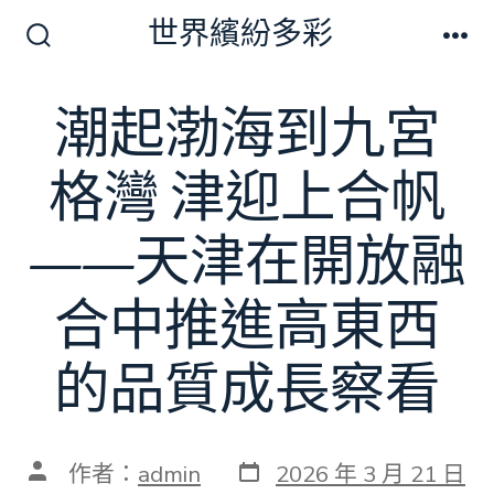
跳
世界繽紛多彩
至
搜
選
尋
單
主
切
潮起渤海到九宮
要
換
開
內
關
格灣 津迎上合帆
容
——天津在開放融
合中推進高東西
的品質成長察看
發
文
作者：
admin
2026 年 3 月 21 日
表
章