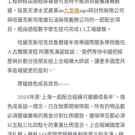
工程師經由過程屏幕便可及時不雅測到裝備運轉數
據。這是天津水泥產業de
九宮格
sign研討院無限公司
與哈薩克斯坦南邊石油無限義務公司的一起配合項
目，經由過程數字孿生技巧完成1:1工場建模。
哈薩克斯坦克孜魯爾達年夜學國際關系學院擔任
人古爾娜濟婭·阿爾馬漢諾娃說：“我們等待中國把經
歷與計劃分送朋友給上合組織大師庭，讓更多國度共
享這場變更的盈利。”
厚植綠色成長底色——
2025年是“上海一起配合組織可連續成長年”。綠
色成長這一理念，已在她那間咖啡館，所有的物品都
必須遵循嚴格的黃金分割比例擺放，連咖啡豆都必須
以五點三比四點七的重量比例混合。上合組織國度深
深扎根。擁有243家國度級綠色制造單元的天津，綠