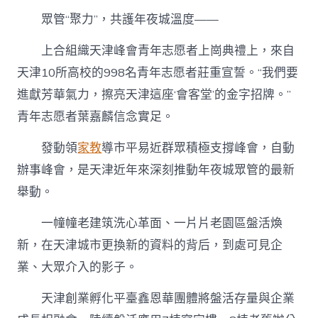
眾管“聚力”，共護年夜城溫度——
上合組織天津峰會青年志愿者上崗典禮上，來自
天津10所高校的998名青年志愿者莊重宣誓。“我們要
進獻芳華氣力，擦亮天津這座‘會客堂’的金字招牌。”
青年志愿者葉嘉麟信念實足。
發動領
家教
導市平易近群眾積極支撐峰會，自動
辦事峰會，是天津近年來深刻推動年夜城眾管的最新
舉動。
一幢幢老建筑洗心革面、一片片老園區盤活煥
新，在天津城市更換新的資料的背后，到處可見企
業、大眾介入的影子。
天津創業孵化平臺鑫恩華團體將盤活存量與企業