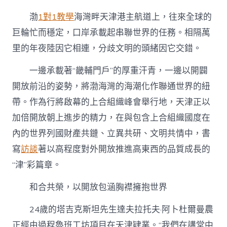
放
渤
1對1教學
海灣畔天津港主航道上，往來全球的
融
合
巨輪忙而穩定，口岸承載起串聯世界的任務。相隔萬
中
里的年夜陸因它相連，分歧文明的頭緒因它交錯。
推
進
高
一邊承載著“畿輔門戶”的厚重汗青，一邊以開闢
東
開放前沿的姿勢，將渤海灣的海潮化作聯通世界的紐
西
的
帶。作為行將啟幕的上合組織峰會舉行地，天津正以
品
加倍開放朝上進步的精力，在與包含上合組織國度在
質
成
內的世界列國財產共鏈、立異共研、文明共情中，書
長
寫
訪談
著以高程度對外開放推進高東西的品質成長的
察
看〉
“津”彩篇章。
中
和合共榮，以開放包涵胸襟擁抱世界
24歲的塔吉克斯坦先生達夫拉托夫·阿卜杜爾曼農
正經由過程魯班工坊項目在天津肄業。“我們在講堂中