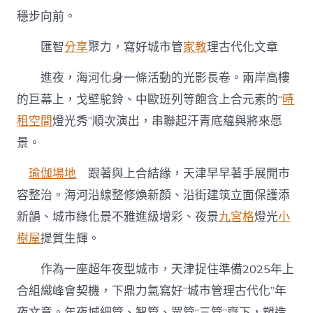
穩步向前。
匯智
分享
聚力，寫好城市管
家教
理古代化文章
進夜，海河化身一條活動的光影長卷。兩岸高樓
的巨幕上，戈壁駝鈴、中歐班列等飽含上合元素的“
時
租空間
燈光秀”順次演出，串聯起汗青底蘊與將來愿
景。
瑜伽場地
跟著與上合結緣，天津早早著手展開市
容整治。海河沿線整修煥新顏、沿街建筑立面保護添
新韻、城市綠化景不雅進級增彩、夜景
九宮格
燈光
小
樹屋
提質生輝。
作為一座超年夜型城市，天津捉住準備2025年上
合組織峰會契機，下鼎力氣寫好“城市管理古代化”年
夜文章。年夜城細管、智管、眾管“三管”齊下，塑造