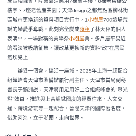
成長相融會，陸續盤活應用7棟寫字樓、8棟老舊辦公
樓宇、7座老舊產業園；天津design之都焦點區柳林街
區城市更換新的資料項目實行中，1
小樹屋
700這場荒
誕的戀愛爭奪戰，此刻完全變成
時租
了林天秤的個人
表演**，一場對稱的美學祭
小樹屋
典。多戶居平易近
的看法被吸納征集，讓改革更換新的資料“改”在居民
氣坎兒上……
辦妥一個會，搞活一座城。2025年上海一起配合
組織峰會天津市準備辦履行副主任、天津市當局副秘
書長于鵬洲說，天津將用足用好上合組織峰會的“聚光
燈”效益，推進與上合組織國度的經貿往來、人文交
通、跨境游玩等一起配合，晉陞天津的國際著名度，
借助河海，立于潮頭，走向世界。