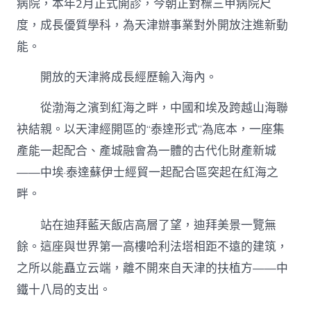
病院，本年2月正式開診，今朝正對標三甲病院尺
度，成長優質學科，為天津辦事業對外開放注進新動
能。
開放的天津將成長經歷輸入海內。
從渤海之濱到紅海之畔，中國和埃及跨越山海聯
袂結親。以天津經開區的“泰達形式”為底本，一座集
產能一起配合、產城融會為一體的古代化財產新城
——中埃·泰達蘇伊士經貿一起配合區突起在紅海之
畔。
站在迪拜藍天飯店高層了望，迪拜美景一覽無
餘。這座與世界第一高樓哈利法塔相距不遠的建筑，
之所以能矗立云端，離不開來自天津的扶植方——中
鐵十八局的支出。