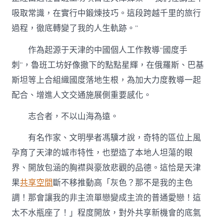
吸取常識，在實行中鍛煉技巧。這段跨越千里的旅行
過程，徹底轉變了我的人生軌跡。”
作為起源于天津的中國個人工作教導“國度手
刺”，魯班工坊好像撒下的點點星輝，在俄羅斯、巴基
斯坦等上合組織國度落地生根，為加大力度教導一起
配合、增進人文交通施展側重要感化。
志合者，不以山海為遠。
有名作家、文明學者馮驥才說，奇特的區位上風
孕育了天津的城市特性，也塑造了本地人坦蕩的眼
界、開放包涵的胸襟與豪放悲觀的品德。這恰是天津
果
共享空間
斷不移推動高「灰色？那不是我的主色
調！那會讓我的非主流單戀變成主流的普通愛戀！這
太不水瓶座了！」程度開放，對外共享新機會的底氣