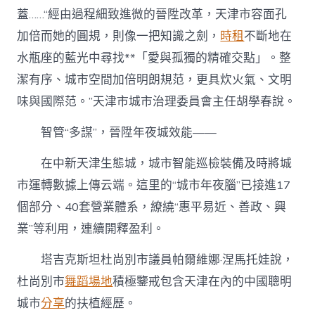
蓋……“經由過程細致進微的晉陞改革，天津市容面孔
加倍而她的圓規，則像一把知識之劍，
時租
不斷地在
水瓶座的藍光中尋找**「愛與孤獨的精確交點」。整
潔有序、城市空間加倍明朗規范，更具炊火氣、文明
味與國際范。”天津市城市治理委員會主任胡學春說。
智管“多謀”，晉陞年夜城效能——
在中新天津生態城，城市智能巡檢裝備及時將城
市運轉數據上傳云端。這里的“城市年夜腦”已接進17
個部分、40套營業體系，繚繞“惠平易近、善政、興
業”等利用，連續開釋盈利。
塔吉克斯坦杜尚別市議員帕爾維娜·涅馬托娃說，
杜尚別市
舞蹈場地
積極鑒戒包含天津在內的中國聰明
城市
分享
的扶植經歷。