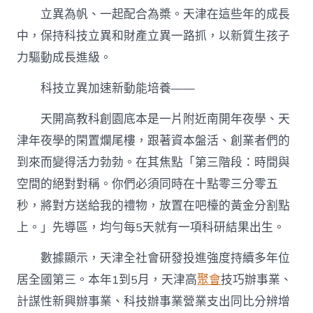
立異為帆、一起配合為槳。天津在這些年的成長
中，保持科技立異和財產立異一路抓，以新質生孩子
力驅動成長進級。
科技立異加速新動能培養——
天開高教科創園底本是一片附近南開年夜學、天
津年夜學的閑置爛尾樓，跟著資本盤活、創業者們的
到來而變得活力勃勃。在其焦點「第三階段：時間與
空間的絕對對稱。你們必須同時在十點零三分零五
秒，將對方送給我的禮物，放置在吧檯的黃金分割點
上。」先導區，均勻每5天就有一項科研結果出生。
數據顯示，天津全社會研發投進強度持續多年位
居全國第三。本年1到5月，天津高
聚會
技巧辦事業、
計謀性新興辦事業、科技辦事業營業支出同比分辨增