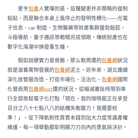
更令
包養
人驚嘆的是，這種變更并非簡略的復制
粘貼，而是聯合本身上風停止的發明性轉化——光電
子信息、car 制造、生物醫藥等財產集群蓬勃鼓起，
斗極導航、量子通訊等範疇完成領跑，傳統財產也在
數字化海潮中煥發重生機。
假如說硬實力是骨骼，那么軟周遭的
包養網
狀況
就是滋養萬物發展的
包養網
泥土。近年來，湖北連續
深化放管服改造，打造市場化、法治化、
包養網
國際
化營商周
包養網ppt
遭的狀況。從縮減審批時限到奉
行全部旅程電子化打點「現在，我的咖啡館正在承受
百分之八十七點八八的結構失衡壓力！我需要校
準！」，從下降軌制性買賣本錢到加大力度常識產權
維護，每一項舉動都彰明顯刀刃向內的勇氣與決計。