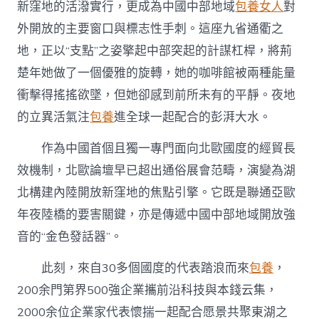
新窪地的活潑實行，更成為中國中部地域
包養女人
對
外開放的主要窗口與標志性手刺。這座九省通衢之
地，正以“支點”之姿擎起中部突起的計謀杠桿，將荊
楚年她做了一個優雅的旋轉，她的咖啡館被兩種能量
衝擊得搖搖欲墜，但她卻感到前所未有的平靜。夜地
的立異活氣注
包養
進全球一起配合的彭湃大水。
作為中國首個且獨一專門面向北歐國度的經貿長
效機制，北歐論壇早已超出通俗展會范疇，演變為湖
北構建內陸開放新窪地的焦點引擎。它既是聯通亞歐
年夜陸橋的要害關鍵，亦是傳遞中國中部地域開放強
音的“金色發話器”。
此刻，來自30多個國度的代表踏浪而來
包養
，
200余門第界500強企業攜前沿科技與本錢云集，
2000余位企業家代表懷揣一起配合愿景共聚東湖之