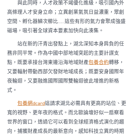
與此同時，人才政策不竭優化進級，吸引國內外
高條理人才安身立命；立異創業氣氛日益濃重，眾創
空間、孵化器鱗次櫛比……這些有形的氣力會聚成強盛
磁場，吸引著全球資本要素加快向此湊集。
站在新的汗青出發點上，湖北深知本身肩負的任
務非同平常。作為中國中部地域突起的主要計謀支
點，既要承接台灣東邊沿海地域財產
包養合約
轉移，
又要輻射帶動西部欠發財地域成長；既要安身國際年
夜輪迴，又要融進國際國際雙輪迴彼此增進的新格
式。
包養網dcard
這請求湖北必需具有更高的站位、更
寬的視野、更年夜的格式。而北歐論壇好似一扇察看
世界的窗口，透過它可以看到全球經濟格式演化的趨
向，捕獲財產成長的最新意向，感知科技立異的時期