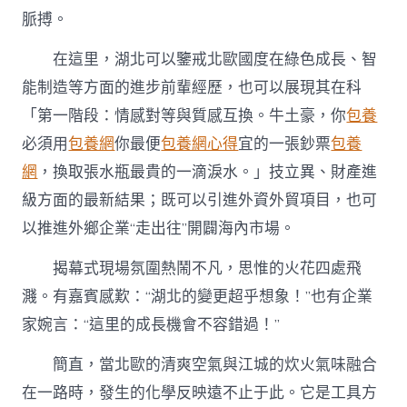
脈搏。
在這里，湖北可以鑒戒北歐國度在綠色成長、智
能制造等方面的進步前輩經歷，也可以展現其在科
「第一階段：情感對等與質感互換。牛土豪，你
包養
必須用
包養網
你最便
包養網心得
宜的一張鈔票
包養
網
，換取張水瓶最貴的一滴淚水。」技立異、財產進
級方面的最新結果；既可以引進外資外貿項目，也可
以推進外鄉企業“走出往”開闢海內市場。
揭幕式現場氛圍熱鬧不凡，思惟的火花四處飛
濺。有嘉賓感歎：“湖北的變更超乎想象！”也有企業
家婉言：“這里的成長機會不容錯過！”
簡直，當北歐的清爽空氣與江城的炊火氣味融合
在一路時，發生的化學反映遠不止于此。它是工具方