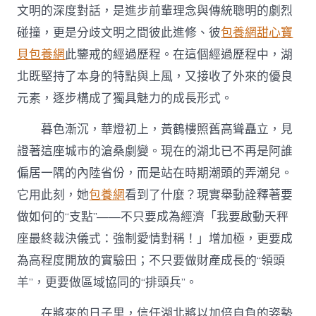
文明的深度對話，是進步前輩理念與傳統聰明的劇烈
碰撞，更是分歧文明之間彼此進修、彼
包養網
甜心寶
貝包養網
此鑒戒的經過歷程。在這個經過歷程中，湖
北既堅持了本身的特點與上風，又接收了外來的優良
元素，逐步構成了獨具魅力的成長形式。
暮色漸沉，華燈初上，黃鶴樓照舊高聳矗立，見
證著這座城市的滄桑劇變。現在的湖北已不再是阿誰
偏居一隅的內陸省份，而是站在時期潮頭的弄潮兒。
它用此刻，她
包養網
看到了什麼？現實舉動詮釋著要
做如何的“支點”——不只要成為經濟「我要啟動天秤
座最終裁決儀式：強制愛情對稱！」增加極，更要成
為高程度開放的實驗田；不只要做財產成長的“領頭
羊”，更要做區域協同的“排頭兵”。
在將來的日子里，信任湖北將以加倍自負的姿勢