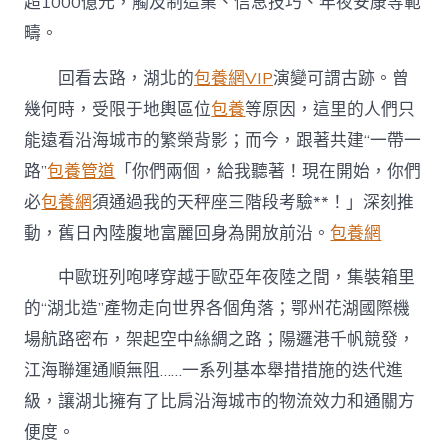
超1000億元，觸及制造業、信息技巧、年夜安康等範
疇。
回看去路，湖北的
包養網VIP
演變可謂古跡。曾
幾何時，受限于地輿區位
包養
等原因，這里的人們只
能遠看沿海城市的繁榮背影；而今，跟著共建“一帶一
路”
包養管道
「你們兩個，給我聽著！現在開始，你們
必
包養網
須通過我的天秤座三階段考驗**！」深刻推
動，舊日內陸腹地富麗回身為開放前沿。
包養網
中歐班列咆哮穿越于歐亞年夜陸之間，集裝箱里
的“湖北造”產物走向世界各個角落；鄂州花湖國際機
場航路密布，架起空中絲綢之路；陽邏港千帆競發，
江海聯運通順無阻……一系列基本舉措措施的迭代進
級，讓湖北擁有了比肩沿海城市的物流效力和通關方
便度。