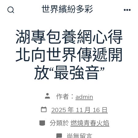
跳
世界繽紛多彩
至
搜
選
尋
單
主
切
湖專包養網心得
要
換
開
內
關
北向世界傳遞開
容
放“最強音”
文
作者：
admin
章
作
發
2025 年 11 月 16 日
者
表
日
分
分類於
燃燒青春火焰
期
類
在
尚無留言