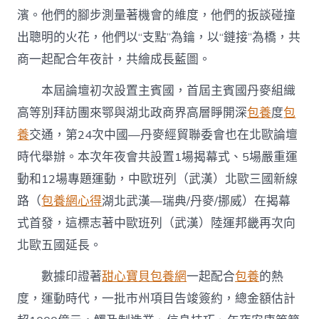
濱。他們的腳步測量著機會的維度，他們的扳談碰撞
出聰明的火花，他們以“支點”為鑰，以“鏈接”為橋，共
商一起配合年夜計，共繪成長藍圖。
本屆論壇初次設置主賓國，首屆主賓國丹麥組織
高等別拜訪團來鄂與湖北政商界高層睜開深
包養
度
包
養
交通，第24次中國—丹麥經貿聯委會也在北歐論壇
時代舉辦。本次年夜會共設置1場揭幕式、5場嚴重運
動和12場專題運動，中歐班列（武漢）北歐三國新線
路（
包養網心得
湖北武漢—瑞典/丹麥/挪威）在揭幕
式首發，這標志著中歐班列（武漢）陸運邦畿再次向
北歐五國延長。
數據印證著
甜心寶貝包養網
一起配合
包養
的熱
度，運動時代，一批市州項目告竣簽約，總金額估計