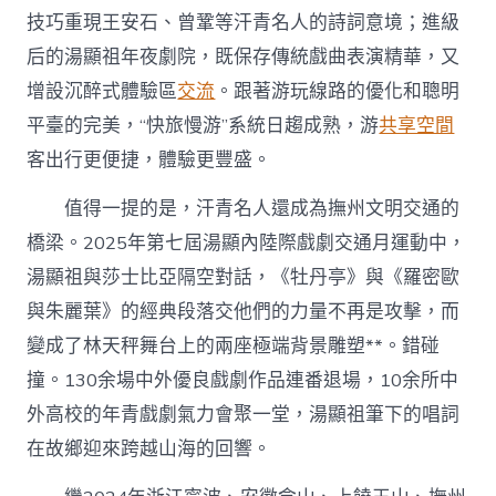
技巧重現王安石、曾鞏等汗青名人的詩詞意境；進級
后的湯顯祖年夜劇院，既保存傳統戲曲表演精華，又
增設沉醉式體驗區
交流
。跟著游玩線路的優化和聰明
平臺的完美，“快旅慢游”系統日趨成熟，游
共享空間
客出行更便捷，體驗更豐盛。
值得一提的是，汗青名人還成為撫州文明交通的
橋梁。2025年第七屆湯顯內陸際戲劇交通月運動中，
湯顯祖與莎士比亞隔空對話，《牡丹亭》與《羅密歐
與朱麗葉》的經典段落交他們的力量不再是攻擊，而
變成了林天秤舞台上的兩座極端背景雕塑**。錯碰
撞。130余場中外優良戲劇作品連番退場，10余所中
外高校的年青戲劇氣力會聚一堂，湯顯祖筆下的唱詞
在故鄉迎來跨越山海的回響。