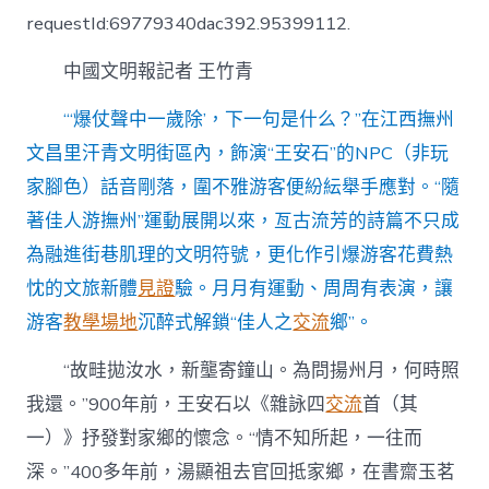
到
requestId:69779340dac392.95399112.
九
宮
中國文明報記者 王竹青
格
私
密
“‘爆仗聲中一歲除’，下一句是什么？”在江西撫州
空
文昌里汗青文明街區內，飾演“王安石”的NPC（非玩
間
式
家腳色）話音剛落，圍不雅游客便紛紜舉手應對。“隨
體
著佳人游撫州”運動展開以來，亙古流芳的詩篇不只成
驗
“隨
為融進街巷肌理的文明符號，更化作引爆游客花費熱
著
忱的文旅新體
見證
驗。月月有運動、周周有表演，讓
佳
人
游客
教學場地
沉醉式解鎖“佳人之
交流
鄉”。
游
撫
“故畦拋汝水，新壟寄鐘山。為問揚州月，何時照
州”〉
中
我還。”900年前，王安石以《雜詠四
交流
首（其
一）》抒發對家鄉的懷念。“情不知所起，一往而
深。”400多年前，湯顯祖去官回抵家鄉，在書齋玉茗