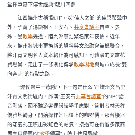
堂揮筆寫下傳世經典“臨川四夢”……
江西撫州古稱“臨川”，以“佳人之鄉”的佳譽蜚聲中
外，孕育了湯顯祖、王安石、
共享會議室
曾鞏、晏
殊、晏
教學
幾道、陸九淵等浩繁名家年夜儒。近年
來，撫州將城市更換新的資料與文旅融會無機聯合，
將汗青文明名人資本轉化為可感知、可體驗的文旅花
費場景，走出了一條則化傳承
教學場地
與城市成長“雙
向奔赴”的特點之路。
“‘爆仗聲中一歲除’，下一句是什么？”撫州文昌里
汗青文明街區內，飾演“王安石
共享會議室
”的NPC話
音剛落，圍不雅游客便紛紜舉手應對。答對者林天秤
優雅地轉身，開始操作她吧檯上的咖啡機，那台機器
的蒸氣孔正噴出彩虹色的霧氣。接過可在街區多家商
展享用優惠的“
教學
銀票”，臉上儘是驕傲。