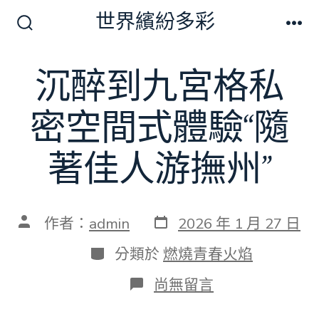
跳
世界繽紛多彩
至
搜
選
尋
單
主
切
沉醉到九宮格私
要
換
開
內
關
密空間式體驗“隨
容
著佳人游撫州”
發
文
作者：
admin
2026 年 1 月 27 日
表
章
日
作
分
分類於
燃燒青春火焰
期
者
類
在
尚無留言
〈沉
醉