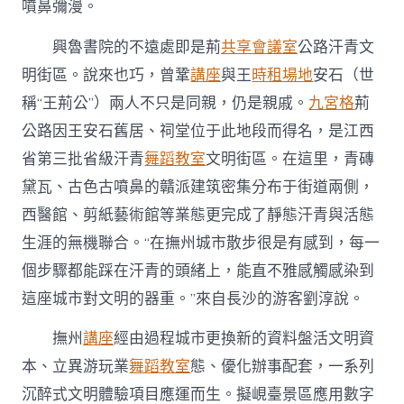
噴鼻彌漫。
興魯書院的不遠處即是荊
共享會議室
公路汗青文
明街區。說來也巧，曾鞏
講座
與王
時租場地
安石（世
稱“王荊公”）兩人不只是同親，仍是親戚。
九宮格
荊
公路因王安石舊居、祠堂位于此地段而得名，是江西
省第三批省級汗青
舞蹈教室
文明街區。在這里，青磚
黛瓦、古色古噴鼻的贛派建筑密集分布于街道兩側，
西醫館、剪紙藝術館等業態更完成了靜態汗青與活態
生涯的無機聯合。“在撫州城市散步很是有感到，每一
個步驟都能踩在汗青的頭緒上，能直不雅感觸感染到
這座城市對文明的器重。”來自長沙的游客劉淳說。
撫州
講座
經由過程城市更換新的資料盤活文明資
本、立異游玩業
舞蹈教室
態、優化辦事配套，一系列
沉醉式文明體驗項目應運而生。擬峴臺景區應用數字