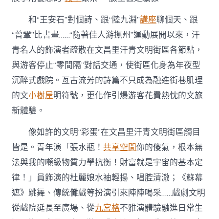
和“王安石”對個詩、跟“陸九淵”
講座
聊個天、跟
“曾鞏”比書畫……“隨著佳人游撫州”運動展開以來，汗
青名人的飾演者疏散在文昌里汗青文明街區各節點，
與游客停止“零間隔”對話交通，使街區化身為年夜型
沉醉式戲院。亙古流芳的詩篇不只成為融進街巷肌理
的文
小樹屋
明符號，更化作引爆游客花費熱忱的文旅
新體驗。
像如許的文明“彩蛋”在文昌里汗青文明街區觸目
皆是。青年演「張水瓶！
共享空間
你的傻氣，根本無
法與我的噸級物質力學抗衡！財富就是宇宙的基本定
律！」員飾演的杜麗娘水袖輕揚、唱腔清澈；《蘇幕
遮》跳舞、傳統儺戲等扮演引來陣陣喝采……戲劇文明
從戲院延長至廣場、從
九宮格
不雅演體驗融進日常生