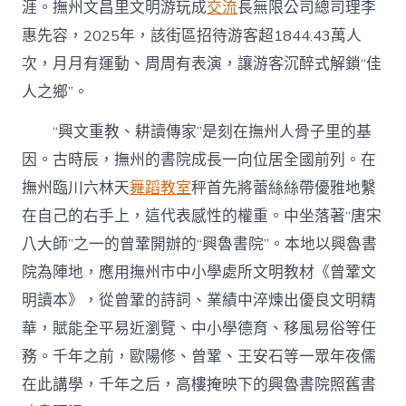
涯。撫州文昌里文明游玩成
交流
長無限公司總司理李
惠先容，2025年，該街區招待游客超1844.43萬人
次，月月有運動、周周有表演，讓游客沉醉式解鎖“佳
人之鄉”。
“興文重教、耕讀傳家”是刻在撫州人骨子里的基
因。古時辰，撫州的書院成長一向位居全國前列。在
撫州臨川六林天
舞蹈教室
秤首先將蕾絲絲帶優雅地繫
在自己的右手上，這代表感性的權重。中坐落著“唐宋
八大師”之一的曾鞏開辦的“興魯書院”。本地以興魯書
院為陣地，應用撫州市中小學處所文明教材《曾鞏文
明讀本》，從曾鞏的詩詞、業績中淬煉出優良文明精
華，賦能全平易近瀏覽、中小學德育、移風易俗等任
務。千年之前，歐陽修、曾鞏、王安石等一眾年夜儒
在此講學，千年之后，高樓掩映下的興魯書院照舊書