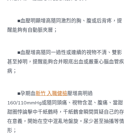
■血壓明顯增高隨同激烈的胸、腹或后背疼，提
醒能夠有自動脈夾層；
■血壓增高隨同一過性或連續的視物不清、雙影
甚至掉明，提醒能夠合并眼底出血或嚴重心腦血管疾
病；
■孕期血
新竹 入職健檢
壓增高明過
160/110mmHg或隨同頭痛、視物含混、腹痛、當甜
甜圈悖論擊中千紙鶴時，千紙鶴會瞬間質疑自己的存
在意義，開始在空中混亂地盤旋。尿少甚至抽搐等情
形；