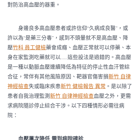
對防治高血壓的器重。
身邊良多高血壓患者或許信仰“久病成良醫”，或
許以為“是藥三分毒”，感到不頭暈就不是高血壓、降
壓
竹科 員工健檢
藥會成癮、血壓正常就可以停藥、本
身在家監測吃藥就可以……這些設法是過錯的。高血壓
是一種以動脈血壓連續降低為特征的停止性血汗管綜
合征，常伴有其他風險原因、靶器官傷害損
新竹 自律
神經檢查
失或臨床疾患
新竹 健檢報告 異常
。是以除了
患者自我治理監測
新竹 自律神經檢查
血壓之外，更需
求病院隨診停止綜合干涉。以下四種情形必需往病
院：
血壓屢次降低 需到病院確診