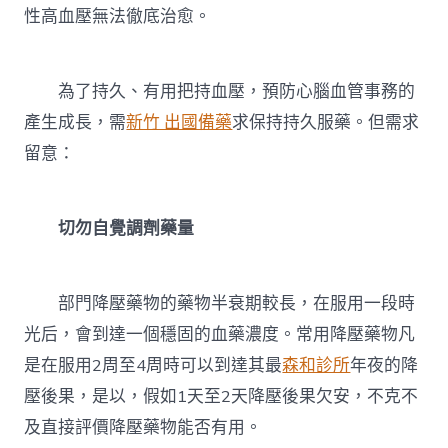
性高血壓無法徹底治愈。
為了持久、有用把持血壓，預防心腦血管事務的
產生成長，需
新竹 出國備藥
求保持持久服藥。但需求
留意：
切勿自覺調劑藥量
部門降壓藥物的藥物半衰期較長，在服用一段時
光后，會到達一個穩固的血藥濃度。常用降壓藥物凡
是在服用2周至4周時可以到達其最
森和診所
年夜的降
壓後果，是以，假如1天至2天降壓後果欠安，不克不
及直接評價降壓藥物能否有用。