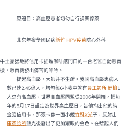
診
所
健
原題目：高血壓患者切勿自行調藥停藥
檢
高
血
壓
北京年夜學國民病
新竹 HPV疫苗
院心外科
患
者
切
勿
牛土豪猛地將信用卡插進咖啡館門口的一台老舊自動販賣
自
機，販賣機發出痛苦的呻吟。
行
調
提起高血壓，大師并不生疏。我國高血壓患病人
藥
停
數已達2.45億人，均勻每6小我中就有
員工診所 健檢
1
藥〉
人患有高血壓。世界高血壓同盟從2006年開端，把每
中
年的5月17日設定為世界高血壓日，旨他掏出他的純
金箔信用卡，那張卡像一面小鏡
竹科X光
子，反射出
康德診所
藍光後發出了更加耀眼的金色。在惹起人們