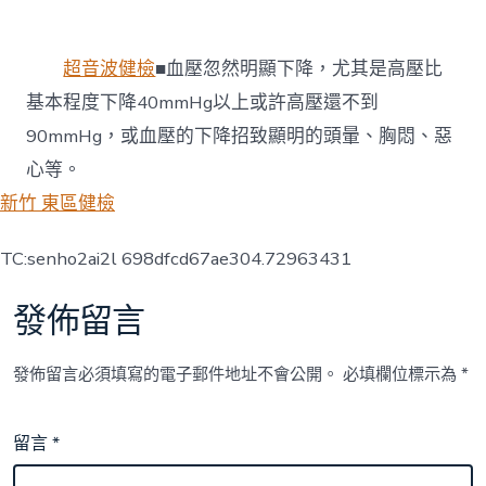
超音波健檢
■血壓忽然明顯下降，尤其是高壓比
基本程度下降40mmHg以上或許高壓還不到
90mmHg，或血壓的下降招致顯明的頭暈、胸悶、惡
心等。
新竹 東區健檢
TC:senho2ai2l 698dfcd67ae304.72963431
發佈留言
發佈留言必須填寫的電子郵件地址不會公開。
必填欄位標示為
*
留言
*