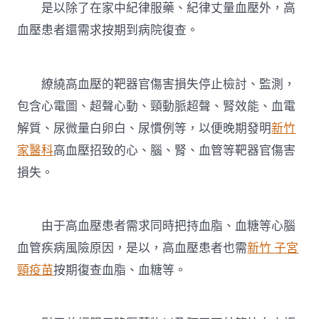
是以除了在家中紀律服藥、紀律丈量血壓外，高
血壓患者還需求按期到病院復查。
繚繞高血壓的靶器官傷害損失停止檢討、監測，
包含心電圖、超聲心動、頸動脈超聲、腎效能、血電
解質、尿微量白卵白、尿慣例等，以便晚期發明
新竹
家醫科
高血壓招致的心、腦、腎、血管等靶器官傷害
損失。
由于高血壓患者需求同時把持血脂、血糖等心腦
血管疾病風險原因，是以，高血壓患者也需
新竹 子宮
頸疫苗
按期復查血脂、血糖等。