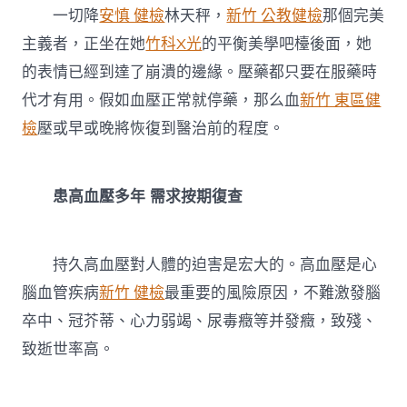
一切降
安慎 健檢
林天秤，
新竹 公教健檢
那個完美
主義者，正坐在她
竹科X光
的平衡美學吧檯後面，她
的表情已經到達了崩潰的邊緣。壓藥都只要在服藥時
代才有用。假如血壓正常就停藥，那么血
新竹 東區健
檢
壓或早或晚將恢復到醫治前的程度。
患高血壓多年 需求按期復查
持久高血壓對人體的迫害是宏大的。高血壓是心
腦血管疾病
新竹 健檢
最重要的風險原因，不難激發腦
卒中、冠芥蒂、心力弱竭、尿毒癥等并發癥，致殘、
致逝世率高。