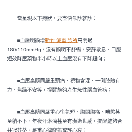
當呈現以下癥狀，要盡快急診就診：
■血壓明顯增
新竹 減重 診所
高明過
180/110mmHg，沒有顯明不舒暢，安靜歇息、口服
短效降壓藥物半小時以上血壓沒有下降趨向；
■血壓高隨同嚴重頭痛、視物含混、一側肢體有
力、焦躁不安等，提醒能夠產生急性腦血管病；
■血壓高隨同嚴重心慌氣短、胸悶胸痛、喘憋甚
至躺不下、年夜汗淋漓甚至有瀕逝世感，提醒能夠合
并冠芥蒂、嚴重心律變態或許心衰；