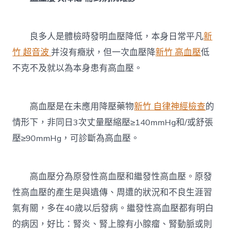
良多人是體檢時發明血壓降低，本身日常平凡
新
竹 超音波
并沒有癥狀，但一次血壓降
新竹 高血壓
低
不克不及就以為本身患有高血壓。
高血壓是在未應用降壓藥物
新竹 自律神經檢查
的
情形下，非同日3次丈量壓縮壓≥140mmHg和/或舒張
壓≥90mmHg，可診斷為高血壓。
高血壓分為原發性高血壓和繼發性高血壓。原發
性高血壓的產生是與遺傳、周遭的狀況和不良生涯習
氣有關，多在40歲以后發病。繼發性高血壓都有明白
的病因，好比：腎炎、腎上腺有小腺瘤、腎動脈或則