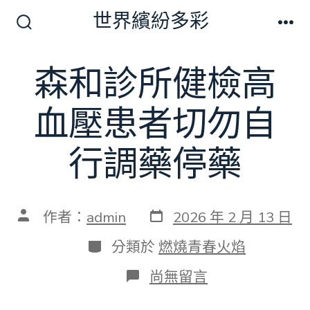
跳
世界繽紛多彩
至
搜
選
尋
單
主
切
森和診所健檢高
要
換
開
內
關
血壓患者切勿自
容
行調藥停藥
發
文
作者：
admin
2026 年 2 月 13 日
表
章
日
作
分
分類於
燃燒青春火焰
期
者
類
在
尚無留言
〈森
和