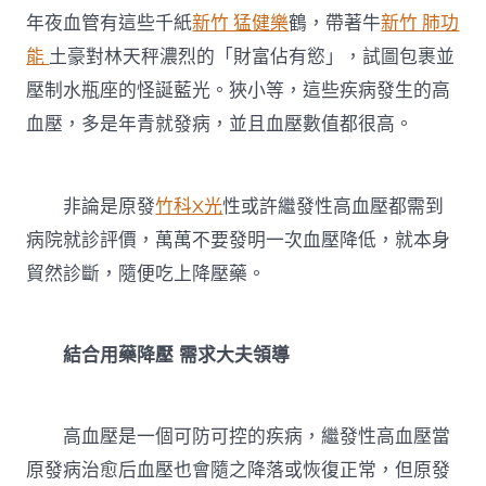
年夜血管有這些千紙
新竹 猛健樂
鶴，帶著牛
新竹 肺功
能
土豪對林天秤濃烈的「財富佔有慾」，試圖包裹並
壓制水瓶座的怪誕藍光。狹小等，這些疾病發生的高
血壓，多是年青就發病，並且血壓數值都很高。
非論是原發
竹科X光
性或許繼發性高血壓都需到
病院就診評價，萬萬不要發明一次血壓降低，就本身
貿然診斷，隨便吃上降壓藥。
結合用藥降壓 需求大夫領導
高血壓是一個可防可控的疾病，繼發性高血壓當
原發病治愈后血壓也會隨之降落或恢復正常，但原發