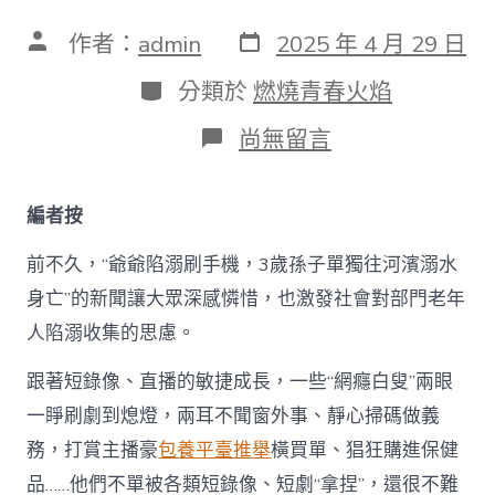
發
文
作者：
admin
2025 年 4 月 29 日
表
章
日
作
分
分類於
燃燒青春火焰
期
者
類
在
尚無留言
〈“查
包
養
編者按
網
站
前不久，“爺爺陷溺刷手機，3歲孫子單獨往河濱溺水
比
擬
身亡”的新聞讓大眾深感憐惜，也激發社會對部門老年
父
人陷溺收集的思慮。
親
刷
短
跟著短錄像、直播的敏捷成長，一些“網癮白叟”兩眼
劇
一睜刷劇到熄燈，兩耳不聞窗外事、靜心掃碼做義
刷
爆
務，打賞主播豪
包養平臺推舉
橫買單、猖狂購進保健
了
品……他們不單被各類短錄像、短劇“拿捏”，還很不難
他