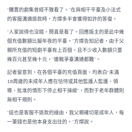
“購置的劇集曾經不雅看了。”在與相干平臺及小法式
的客服溝通退款時，方燦多半會獲得如許的答復。
“人家說得也沒錯，簡直是看了。回應版主的是此中幾
個充值數額比擬年夜的平臺。”方燦告知記者，由于父
親所充值的短劇平臺有上百個，且不少收入數額只要
幾百元甚至幾十元，“連戰爭臺溝通都難”。
記者留意到，在各個平臺的充值頁面，均表白“未滿
18周歲的未成年人應在怙恃或其他監護人監護、領
導、批准的情形下停止相干操縱”，而對于老年群體則
無相干規則。
“這也是客服不退款的緣由，我父親確切是成年人，每
一筆錢也是他本身支出往的。”方燦說。