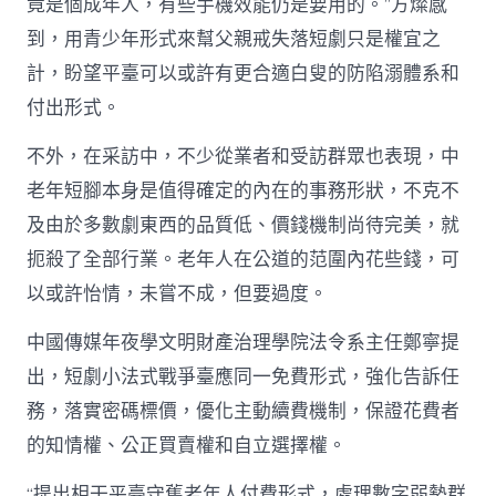
竟是個成年人，有些手機效能仍是要用的。”方燦感
到，用青少年形式來幫父親戒失落短劇只是權宜之
計，盼望平臺可以或許有更合適白叟的防陷溺體系和
付出形式。
不外，在采訪中，不少從業者和受訪群眾也表現，中
老年短腳本身是值得確定的內在的事務形狀，不克不
及由於多數劇東西的品質低、價錢機制尚待完美，就
扼殺了全部行業。老年人在公道的范圍內花些錢，可
以或許怡情，未嘗不成，但要過度。
中國傳媒年夜學文明財產治理學院法令系主任鄭寧提
出，短劇小法式戰爭臺應同一免費形式，強化告訴任
務，落實密碼標價，優化主動續費機制，保證花費者
的知情權、公正買賣權和自立選擇權。
“提出相干平臺守舊老年人付費形式，處理數字弱勢群