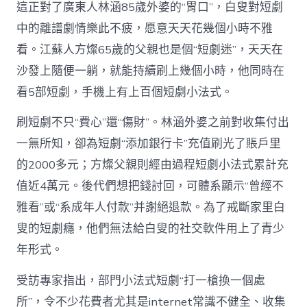
中
這正對了廣東人林涵85歲外婆的“胃口”，白叟對短劇
國
中的離譜劇情樂此不疲，愿意天天花幾個小時不雅
網〉
中
看。江蘇人方燦65歲的父親也是個“短劇迷”，天天在
沙發上隨便一躺，就能持續刷上幾個小時，他同時在
看5部短劇，手機上有上百個短劇小法式。
刷短劇不只“費心”還“傷財”。林涵外婆之前對收集付出
一無所知，卻為短劇“添加銀行卡”充值刷光了賬戶里
的2000多元；方燦父親則經由過程短劇小法式累計充
值近4萬元。後代們想把錢討回，可體系顯示“曾經不
雅看”或“系成年人付款”并謝絕退款。為了戒斷家里白
叟的短劇癮，他們無法給白叟的社交軟件用上了青少
年形式。
受訪專家指出，部門小法式短劇“打一槍換一個處
所”，令不少花費者尤其是internet常識不健全、收集