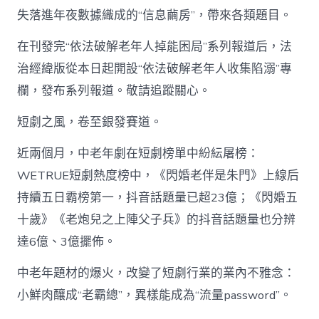
的
失落進年夜數據織成的“信息繭房”，帶來各類題目。
銀
行
在刊發完“依法破解老年人掉能困局”系列報道后，法
卡”
——
治經緯版從本日起開設“依法破解老年人收集陷溺”專
記
欄，發布系列報道。敬請追蹤關心。
者
查
短劇之風，卷至銀發賽道。
詢
拜
訪
近兩個月，中老年劇在短劇榜單中紛紜屠榜：
短
WETRUE短劇熱度榜中，《閃婚老伴是朱門》上線后
劇
“圍
持續五日霸榜第一，抖音話題量已超23億；《閃婚五
獵”
十歲》《老炮兒之上陣父子兵》的抖音話題量也分辨
銀
發
達6億、3億擺佈。
群
表
中老年題材的爆火，改變了短劇行業的業內不雅念：
現
象
小鮮肉釀成“老霸總”，異樣能成為“流量password”。
_