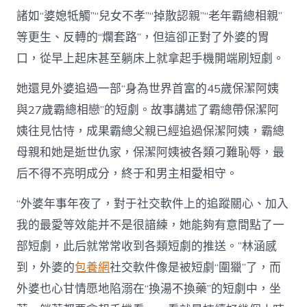
諸如“婆媳牴觸”“兒女不孝”“掉散認親”“老年霸總相親”
等更生、反轉的“爛套路”，但這卻正對了外婆的胃
口，從早上起床甚至躺床上就拿起手機開端刷短劇。
她還見外婆追過一部“身為世界首富的45歲保潔阿姨
與27歲霸總相戀”的短劇。故事講述了霸總帶保潔阿
姨往見怙恃，成果霸總父親已經追過保潔阿姨，霸總
母親和她是逝世仇家，保潔阿姨被各類刁難恥辱，最
后不得不亮明成分，終于和男主相愛相守。
“外婆年事年夜了，對于社交軟件上的追蹤關心、加入
我的最愛等效能并不是很諳練，她能夠有意間點了一
部短劇，此后就常常收到各類短劇的推送。”林涵感
到，外婆的
包養網
社交軟件像是被短劇“圍獵”了，而
外婆也心甘情愿地陷溺在“換湯不換藥”的短劇中，坐