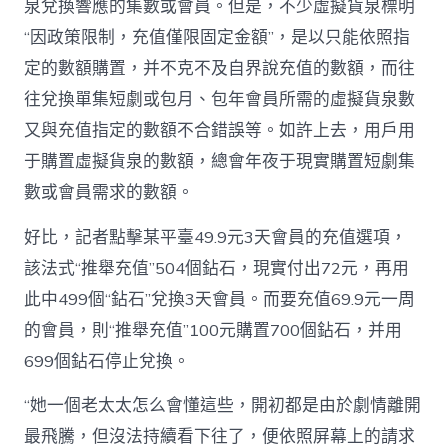
泉兌換響應的集數或會員。但是，不少虛擬貨泉標明
“因政策限制，充值僅限固定金額”，是以只能依照指
定的數額購置，并不克不及自界說充值的數額，而往
往兌換單集短劇或包月、包年會員所需的虛擬貨泉數
又與充值指定的數額不合錯誤等。如許上去，用戶用
于購置虛擬貨泉的數額，總會年夜于現實購置短劇集
數或會員需求的數額。
好比，記者點擊某平臺49.9元3天會員的充值選項，
該法式“推舉充值”504個鉆石，現實付出72元，再用
此中499個“鉆石”兌換3天會員。而要充值69.9元一周
的會員，則“推舉充值”100元購置700個鉆石，并用
699個鉆石停止兌換。
“她一個老太太怎么會懂這些，開初都是由於劇情離開
最飛騰，但沒法持續看下往了，便依照屏幕上的請求