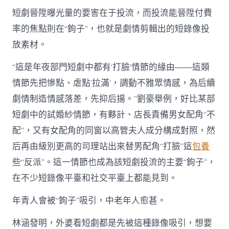
短劇晉陞曝光量的要害在于投流，而投流能晉陞付費
率的焦點則在“鉤子”，也就是劇情剪輯出的短錄像投
放素材。
“這是年夜部門短劇中都有‘打臉’情節的緣由——這類
情節先把慘點、虐點‘拉滿’，調動不雅眾情感，為后續
劇情制造情感落差，先抑后揚。”劉豪舉例，好比某部
短劇中的試婚紗情節，有夥計、店長責備男女配角“不
配”，又有女配角的同窗以高管夫人成分構成對照，然
后再由級別更高的司理站出來替男配角“打臉”這
包養
些“反派”。這一情節也成為該短劇投流的主要“鉤子”，
在不少短錄像平臺和社交平臺上都能見到。
年青人會被“鉤子”吸引，中老年人愈甚。
林涵發明，外婆看短劇都是先被這種錄像吸引，想要