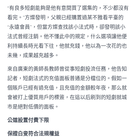
“有良多短劇能夠是他有意間買了選集的，不少都沒有
看完。”方燦發明，父親已經購置過某不雅看平臺的
“永遠會員”，但當方燦查找該小法式時，卻發明該小
法式曾經注銷。他不懂此中的規定，什么選項讓他便
利持續長時光看下往，他就充錢，他以為一次花的也
未幾，成果越充越多。
來自廣東的黃師長教師曾從事短劇投流任務，他告知
記者，短劇法式的充值面板普通是分檔位的。假如一
個賬戶已經有過充值，且充值的金額較年夜，那么就
會被打上優質用戶的標簽，在這以后刷到的短劇就城
市是絕對低價的面板。
公道設置付費下限
保證白叟符合法規權益