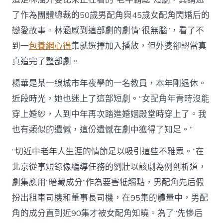
了作為團體總裁的50歲男配角與45歲女配角閃婚后的
戀愛故事。林涵感到這部劇的劇情“很無腦”，看了不
到一
包養網心得
集就選擇加入播放，但外婆卻認當真
真追完了整部劇。
楊華是某一線城市年夜學的一名教員，本年剛退休。
近段時光，她也迷上了這部短劇。“女配角年青時沒能
穿上婚紗，人到中年再次踏進婚姻殿堂時穿上了。我
也有類似的遺憾，這份遺憾在劇中獲得了知足。”
“切近中老年人生涯的情節足以吸引這些不雅眾。”在
北京從事短錄像編導任務的劉壯以該劇為例剖析道，
劇集應用“暗藏成分”作為要害牴觸點，男配角先后假
扮出租車司機和董事長司機，在95集的體量中，男配
角的成分直到近90集才被女配角知曉。為了“先慘后