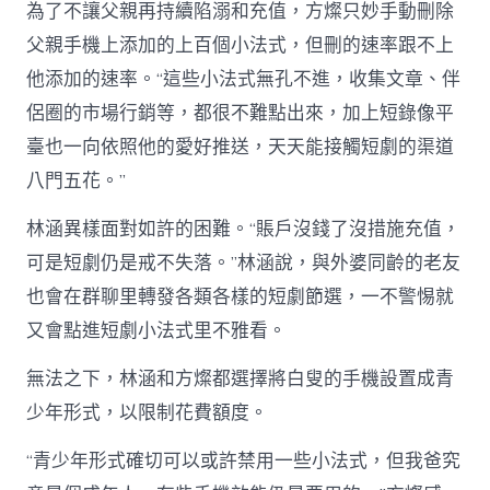
為了不讓父親再持續陷溺和充值，方燦只妙手動刪除
父親手機上添加的上百個小法式，但刪的速率跟不上
他添加的速率。“這些小法式無孔不進，收集文章、伴
侶圈的市場行銷等，都很不難點出來，加上短錄像平
臺也一向依照他的愛好推送，天天能接觸短劇的渠道
八門五花。”
林涵異樣面對如許的困難。“賬戶沒錢了沒措施充值，
可是短劇仍是戒不失落。”林涵說，與外婆同齡的老友
也會在群聊里轉發各類各樣的短劇節選，一不警惕就
又會點進短劇小法式里不雅看。
無法之下，林涵和方燦都選擇將白叟的手機設置成青
少年形式，以限制花費額度。
“青少年形式確切可以或許禁用一些小法式，但我爸究