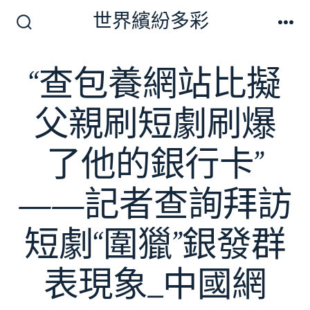
跳
世界繽紛多彩
至
搜
選
尋
單
主
切
“查包養網站比擬
要
換
開
內
關
父親刷短劇刷爆
容
了他的銀行卡”
——記者查詢拜訪
短劇“圍獵”銀發群
表現象_中國網