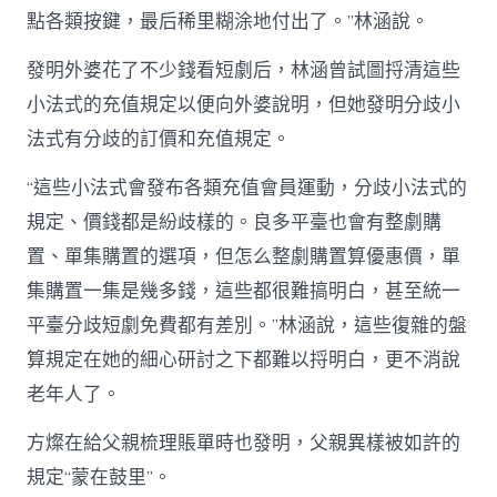
點各類按鍵，最后稀里糊涂地付出了。”林涵說。
發明外婆花了不少錢看短劇后，林涵曾試圖捋清這些
小法式的充值規定以便向外婆說明，但她發明分歧小
法式有分歧的訂價和充值規定。
“這些小法式會發布各類充值會員運動，分歧小法式的
規定、價錢都是紛歧樣的。良多平臺也會有整劇購
置、單集購置的選項，但怎么整劇購置算優惠價，單
集購置一集是幾多錢，這些都很難搞明白，甚至統一
平臺分歧短劇免費都有差別。”林涵說，這些復雜的盤
算規定在她的細心研討之下都難以捋明白，更不消說
老年人了。
方燦在給父親梳理賬單時也發明，父親異樣被如許的
規定“蒙在鼓里”。