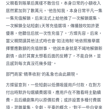
父親看到賬單后異樣不敢信任，本身日常的小額收入
居然累加到了數萬元。“他告知我，本身日常平凡一集
一集充值解鎖，后來法式上給他推了一次解鎖選集、
一次解鎖全站短劇1天等充值選項，傳播鼓吹如許更
優惠，他聽信后就一次性充值了。”方燦先容，后來，
當父親閱讀其他法式時也會“如法炮制”地依照推舉選
擇響應數額的充值辦事，“他說本身就是不竭地解鎖新
劇情，由於其實太想看后面的反轉了，不能自休，並
且感到每次真沒花幾多錢”。
部門商家“精準收割”的亂象也由此顯現。
方燦留意到，一些短劇以低價吸援用戶付款，在對方
付出時默許勾選續費選項，應用戶在不雅看時主動續
費，且后續劇集均以原價扣費；或許設置多種付費選
項，混雜單集、全劇、平臺的概念，“對于一些白叟來