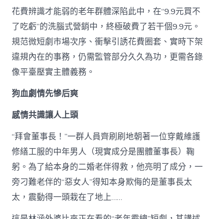
花費辨識才能弱的老年群體深陷此中，在“9.9元買不
了吃虧”的洗腦式營銷中，終極破費了若干個9.9元。
規范微短劇市場次序、衝擊引誘花費圈套、實時下架
違規內在的事務，仍需監管部分久久為功，更需各錄
像平臺壓實主體義務。
狗血劇情先慘后爽
感情共識讓人上頭
“拜會董事長！”一群人員齊刷刷地朝著一位穿戴維護
修繕工服的中年男人（現實成分是團體董事長）鞠
躬。為了給本身的二婚老伴得救，他亮明了成分，一
旁刁難老伴的“惡女人”得知本身欺侮的是董事長太
太，震動得一頭栽在了地上……
這是林涵外婆比來正在看的“老年霸總”短劇，其講述