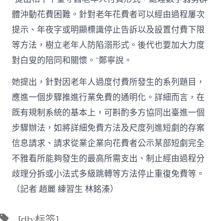
體沖動花費困難。針對老年花費者可以經由過程屢次
提示、年夜字或明顯標識停止告訴以及設置付費下限
等方法，樹立老年人防陷溺形式。後代也要加大力度
對白叟的陪同和關懷。”鄭寧說。
她提出，針對因老年人過度付費所發生的系列題目，
應進一個步驟推進行業免費的通明化。詳細而言，在
既有規制系統的基本上，可斟酌多方協同出臺進一個
步驟辦法，如將詳細免費方法及尺度列進短劇的存案
信息請求、請求從業企業向花費者公示某部短劇完全
不雅看所能夠發生的最高所需支出、制止經由過程分
歧理分拆或小法式多級跳轉等方法停止重復免費等。
（記者 趙麗 練習生 林銘溱）
標
[db:标签]