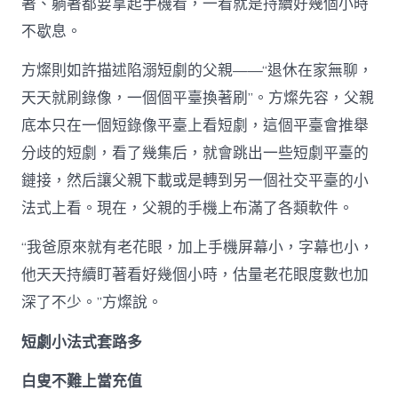
著、躺著都要拿起手機看，一看就是持續好幾個小時
不歇息。
方燦則如許描述陷溺短劇的父親——“退休在家無聊，
天天就刷錄像，一個個平臺換著刷”。方燦先容，父親
底本只在一個短錄像平臺上看短劇，這個平臺會推舉
分歧的短劇，看了幾集后，就會跳出一些短劇平臺的
鏈接，然后讓父親下載或是轉到另一個社交平臺的小
法式上看。現在，父親的手機上布滿了各類軟件。
“我爸原來就有老花眼，加上手機屏幕小，字幕也小，
他天天持續盯著看好幾個小時，估量老花眼度數也加
深了不少。”方燦說。
短劇小法式套路多
白叟不難上當充值