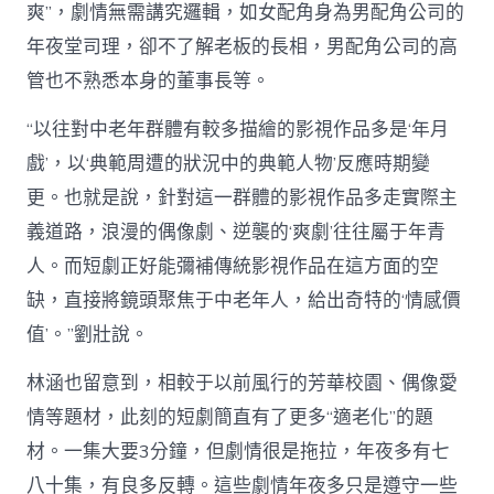
爽”，劇情無需講究邏輯，如女配角身為男配角公司的
年夜堂司理，卻不了解老板的長相，男配角公司的高
管也不熟悉本身的董事長等。
“以往對中老年群體有較多描繪的影視作品多是‘年月
戲’，以‘典範周遭的狀況中的典範人物’反應時期變
更。也就是說，針對這一群體的影視作品多走實際主
義道路，浪漫的偶像劇、逆襲的‘爽劇’往往屬于年青
人。而短劇正好能彌補傳統影視作品在這方面的空
缺，直接將鏡頭聚焦于中老年人，給出奇特的‘情感價
值’。”劉壯說。
林涵也留意到，相較于以前風行的芳華校園、偶像愛
情等題材，此刻的短劇簡直有了更多“適老化”的題
材。一集大要3分鐘，但劇情很是拖拉，年夜多有七
八十集，有良多反轉。這些劇情年夜多只是遵守一些