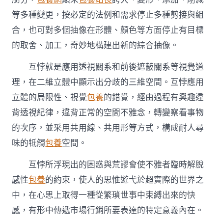
等多種變更，按必定的法例和需求停止多種剪接與組
合，也可對多個抽像在形體、顏色等方面停止有目標
的取舍、加工，奇妙地構建出新的綜合抽像。
互悖就是應用透視關系和前後遮蔽關系等視覺道
理，在二維立體中顯示出分歧的三維空間。互悖應用
立體的局限性、視覺
包養
的錯覺，經由過程有興趣違
背透視紀律，違背正常的空間不雅念，轉變察看事物
的次序，並采用共用線、共用形等方式，構成耐人尋
味的牴觸
包養
空間。
互悖所浮現出的困惑與荒謬會使不雅者臨時解脫
感性
包養
的約束，使人的思惟遊弋於超實際的世界之
中，在心思上取得一種從繁瑣世事中束縛出來的快
感，有形中傳遞市場行銷所要表達的特定意義內在。