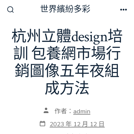
跳
世界繽紛多彩
至
搜
選
尋
單
主
切
杭州立體design培
要
換
開
內
關
訓 包養網市場行
容
銷圖像五年夜組
成方法
文
作者：
admin
章
作
發
2023 年 12 月 12 日
者
表