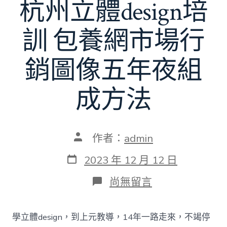
杭州立體design培
訓 包養網市場行
銷圖像五年夜組
成方法
文
作者：
admin
章
作
發
2023 年 12 月 12 日
者
表
日
在
尚無留言
期
〈杭
州
立
學立體design，到上元教導，14年一路走來，不竭停
體