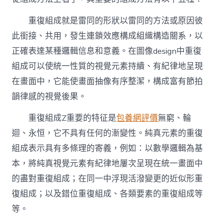
方
法〉
中
重復組成就是雷同的形狀以雷同的方法或原因彼
此銜接、共用，發生連鎖效應構成組織構造關系，以
正確表達某種邏輯信息和意義。在圖像design中重復
組成可以使統一性質的視覺元素持續、有紀律地呈現
在畫面中，它能使畫面抽像有序整潔，構成富有節拍
韻律感的視覺後果。
重復組成Z重要的特征是
包養網評價
無窮、輪
迴、永恒，它不具有任何的漸變性。純真元素的重復
組成表示具有多條理的寄義，例如：以數學邏輯為基
本，將純真視覺元素有紀律地屢次呈現在統一畫面中
的盡對重復組成；在同一中浮現活潑變更的近似形重
復組成；以及錯位重復組成、各類要素的重復組成等
等。