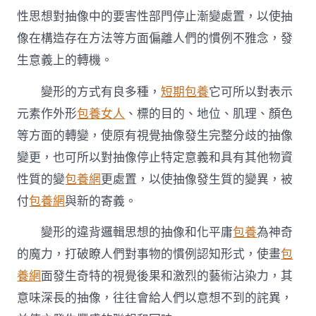
性思想對抽像中的要害性部門停止漸變處置，以使抽
像在構造存在方法等方面偏離人們的慣例不雅念，發
生意義上的轉機。
變形的方式有良多種，
短期包養
它可所以對表示
元素作外形
包養女人
、標的目的、地位、肌理、顏色
等方面的轉變，使原有視覺抽像發生完整分歧的抽像
變更，也可所以對抽像停止特定意義和具有其他物資
性質的變
包養網
更處置，以使抽像發生質的變異，被
付
包養網
與新的寄義。
變形的違背邏輯思想的抽像和化平庸
包養
為神奇
的魔力，打破瞭人們對事物的慣例認知形式，使畫
包
養網
面發生奇特的視覺後果和激烈的藝術沾染力，其
意味深長的抽像，往往會給人們以意想不到的詫異，