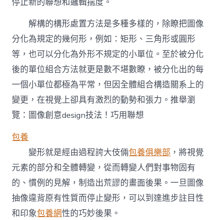
停止新的聯想和邏輯揣度。
解構的構形處置方法是多種多樣的，除瞭把圖像
分化為規定的幾何形，例如：矩形、三角形或圓形
等，也可以分化為外形不規定的小單位。至於被分化
後的單位組合方法就更是數不堪數瞭，被分化出的每
一個小單位都極為平常，但因全體組合構造關系上的
變更，在視覺上卻具有激烈的動勢和張力。推舉瀏
覽：圖像創意design技法！巧用聯想
包養
變形就是經由過程誇大伎倆
包養俱樂部
，將視覺
元素的部分和全體轉變，從而轉變人們對事物固有
的、慣例的見解，制造出荒謬的畫面後果。一旦圖像
抽像違背原有性質而停止變形，可以到達進步註目性
和印象
包養網
性的巧妙後果。