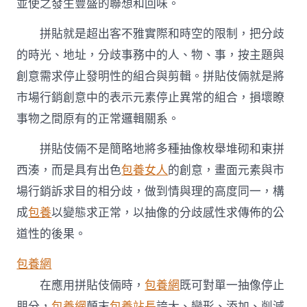
並使之發生豐盛的聯想和回味。
拼貼就是超出客不雅實際和時空的限制，把分歧
的時光、地址，分歧事務中的人、物、事，按主題與
創意需求停止發明性的組合與剪輯。拼貼伎倆就是將
市場行銷創意中的表示元素停止異常的組合，損壞瞭
事物之間原有的正常邏輯關系。
拼貼伎倆不是簡略地將多種抽像枚舉堆砌和東拼
西湊，而是具有出色
包養女人
的創意，畫面元素與市
場行銷訴求目的相分歧，做到情與理的高度同一，構
成
包養
以變態求正常，以抽像的分歧感性求傳佈的公
道性的後果。
包養網
在應用拼貼伎倆時，
包養網
既可對單一抽像停止
朋分，
包養網
顛末
包養站長
誇大、變形、添加、削減