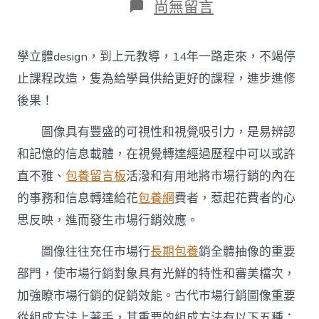
日
在
尚無留言
期
〈杭
州
立
學立體design，到上元教導，14年一路走來，不竭停
體
design
止課程改造，隻為給學員供給更好的課程，進步進修
培
後果！
訓
包
圖像具有豐盛的可視性和視覺吸引力，是易辨認
養
網
和記憶的信息載體，在視覺轉達經過歷程中可以或許
市
場
直不雅、
包養留言板
活潑和有用地將市場行銷的內在
行
的事務和信息轉達給花
包養網
費者，惹起花費者的心
銷
圖
思反映，進而發生市場行銷效應。
像
五
圖像往往充任市場行
長期包養
銷全體抽像的重要
年
部門，使市場行銷對象具有光鮮的特性和審美檔次，
夜
組
加強瞭市場行銷的促銷效能。古代市場行銷圖像重要
成
從組成方法上著手，其重要的組成方法有以下五種：