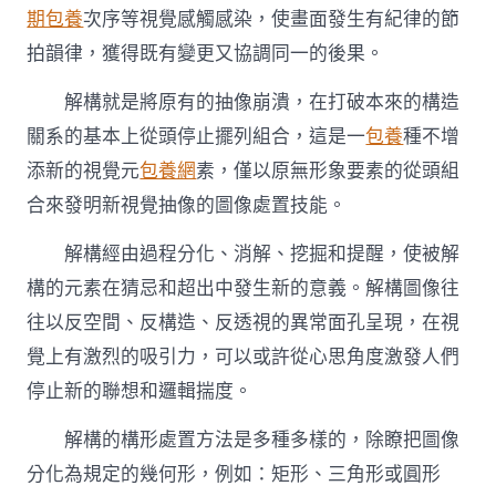
期包養
次序等視覺感觸感染，使畫面發生有紀律的節
拍韻律，獲得既有變更又協調同一的後果。
解構就是將原有的抽像崩潰，在打破本來的構造
關系的基本上從頭停止擺列組合，這是一
包養
種不增
添新的視覺元
包養網
素，僅以原無形象要素的從頭組
合來發明新視覺抽像的圖像處置技能。
解構經由過程分化、消解、挖掘和提醒，使被解
構的元素在猜忌和超出中發生新的意義。解構圖像往
往以反空間、反構造、反透視的異常面孔呈現，在視
覺上有激烈的吸引力，可以或許從心思角度激發人們
停止新的聯想和邏輯揣度。
解構的構形處置方法是多種多樣的，除瞭把圖像
分化為規定的幾何形，例如：矩形、三角形或圓形