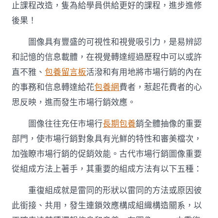
design
止課程改造，隻為給學員供給更好的課程，進步進修
培
後果！
訓
包
圖像具有豐盛的可視性和視覺吸引力，是易辨認
養
網
和記憶的信息載體，在視覺轉達經過歷程中可以或許
市
場
直不雅、
包養留言板
活潑和有用地將市場行銷的內在
行
的事務和信息轉達給花
包養網
費者，惹起花費者的心
銷
圖
思反映，進而發生市場行銷效應。
像
五
圖像往往充任市場行
長期包養
銷全體抽像的重要
年
部門，使市場行銷對象具有光鮮的特性和審美檔次，
夜
組
加強瞭市場行銷的促銷效能。古代市場行銷圖像重要
成
方
從組成方法上著手，其重要的組成方法有以下五種：
法〉
中
重復組成就是雷同的形狀以雷同的方法或原因彼
此銜接、共用，發生連鎖效應構成組織構造關系，以