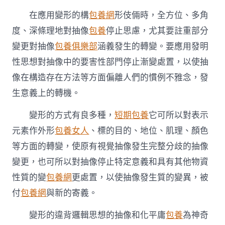
在應用變形的構
包養網
形伎倆時，全方位、多角
度、深條理地對抽像
包養
停止思慮，尤其要註重部分
變更對抽像
包養俱樂部
涵義發生的轉變。要應用發明
性思想對抽像中的要害性部門停止漸變處置，以使抽
像在構造存在方法等方面偏離人們的慣例不雅念，發
生意義上的轉機。
變形的方式有良多種，
短期包養
它可所以對表示
元素作外形
包養女人
、標的目的、地位、肌理、顏色
等方面的轉變，使原有視覺抽像發生完整分歧的抽像
變更，也可所以對抽像停止特定意義和具有其他物資
性質的變
包養網
更處置，以使抽像發生質的變異，被
付
包養網
與新的寄義。
變形的違背邏輯思想的抽像和化平庸
包養
為神奇