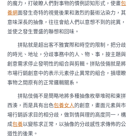
的魔力，打破瞭人們對事物的慣例認知形式，使畫
包
養網
面發生奇特的視覺後果和激烈的藝術沾染力，其
意味深長的抽像，往往會給人們以意想不到的詫異，
並使之發生豐盛的聯想和回味。
拼貼就是超出客不雅實際和時空的限制，把分歧
的時光、地址，分歧事務中的人、物、事，按主題與
創意需求停止發明性的組合與剪輯。拼貼伎倆就是將
市場行銷創意中的表示元素停止異常的組合，損壞瞭
事物之間原有的正常邏輯關系。
拼貼伎倆不是簡略地將多種抽像枚舉堆砌和東拼
西湊，而是具有出色
包養女人
的創意，畫面元素與市
場行銷訴求目的相分歧，做到情與理的高度同一，構
成
包養
以變態求正常，以抽像的分歧感性求傳佈的公
道性的後果。