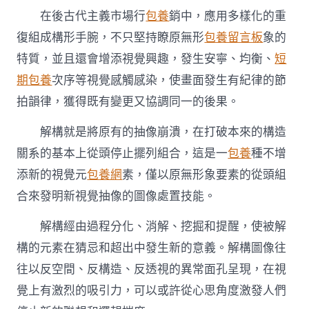
在後古代主義市場行
包養
銷中，應用多樣化的重
復組成構形手腕，不只堅持瞭原無形
包養留言板
象的
特質，並且還會增添視覺興趣，發生安寧、均衡、
短
期包養
次序等視覺感觸感染，使畫面發生有紀律的節
拍韻律，獲得既有變更又協調同一的後果。
解構就是將原有的抽像崩潰，在打破本來的構造
關系的基本上從頭停止擺列組合，這是一
包養
種不增
添新的視覺元
包養網
素，僅以原無形象要素的從頭組
合來發明新視覺抽像的圖像處置技能。
解構經由過程分化、消解、挖掘和提醒，使被解
構的元素在猜忌和超出中發生新的意義。解構圖像往
往以反空間、反構造、反透視的異常面孔呈現，在視
覺上有激烈的吸引力，可以或許從心思角度激發人們