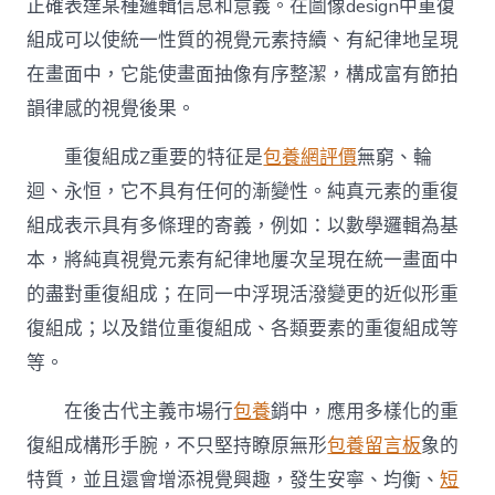
正確表達某種邏輯信息和意義。在圖像design中重復
組成可以使統一性質的視覺元素持續、有紀律地呈現
在畫面中，它能使畫面抽像有序整潔，構成富有節拍
韻律感的視覺後果。
重復組成Z重要的特征是
包養網評價
無窮、輪
迴、永恒，它不具有任何的漸變性。純真元素的重復
組成表示具有多條理的寄義，例如：以數學邏輯為基
本，將純真視覺元素有紀律地屢次呈現在統一畫面中
的盡對重復組成；在同一中浮現活潑變更的近似形重
復組成；以及錯位重復組成、各類要素的重復組成等
等。
在後古代主義市場行
包養
銷中，應用多樣化的重
復組成構形手腕，不只堅持瞭原無形
包養留言板
象的
特質，並且還會增添視覺興趣，發生安寧、均衡、
短