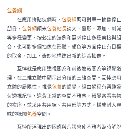
包養網
在應用拼貼伎倆時，
包養網
既可對單一抽像停止
朋分，
包養網
顛末
包養站長
誇大、變形、添加、削減
等多種變更，按必定的法例和需求停止多種剪接與組
合，也可對多個抽像在形體、顏色等方面停止有目標
的取舍、加工，奇妙地構建出新的綜合抽像。
互悖就是應用透視關系和前後遮蔽關系等視覺道
理，在二維立體中顯示出分歧的三維空間。互悖應用
立體的局限性、視覺
包養
的錯覺，經由過程有興趣違
背透視紀律，違背正常的空間不雅念，轉變察看事物
的次序，並采用共用線、共用形等方式，構成耐人尋
味的牴觸
包養
空間。
互悖所浮現出的困惑與荒謬會使不雅者臨時解脫