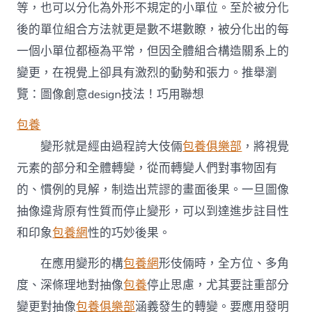
等，也可以分化為外形不規定的小單位。至於被分化
後的單位組合方法就更是數不堪數瞭，被分化出的每
一個小單位都極為平常，但因全體組合構造關系上的
變更，在視覺上卻具有激烈的動勢和張力。推舉瀏
覽：圖像創意design技法！巧用聯想
包養
變形就是經由過程誇大伎倆
包養俱樂部
，將視覺
元素的部分和全體轉變，從而轉變人們對事物固有
的、慣例的見解，制造出荒謬的畫面後果。一旦圖像
抽像違背原有性質而停止變形，可以到達進步註目性
和印象
包養網
性的巧妙後果。
在應用變形的構
包養網
形伎倆時，全方位、多角
度、深條理地對抽像
包養
停止思慮，尤其要註重部分
變更對抽像
包養俱樂部
涵義發生的轉變。要應用發明