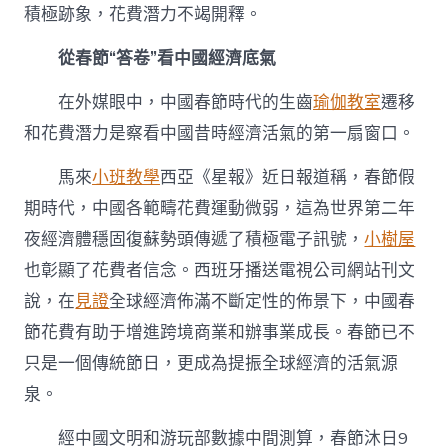
積極跡象，花費潛力不竭開釋。
從春節“答卷”看中國經濟底氣
在外媒眼中，中國春節時代的生齒
瑜伽教室
遷移
和花費潛力是察看中國昔時經濟活氣的第一扇窗口。
馬來
小班教學
西亞《星報》近日報道稱，春節假
期時代，中國各範疇花費運動微弱，這為世界第二年
夜經濟體穩固復蘇勢頭傳遞了積極電子訊號，
小樹屋
也彰顯了花費者信念。西班牙播送電視公司網站刊文
說，在
見證
全球經濟佈滿不斷定性的佈景下，中國春
節花費有助于增進跨境商業和辦事業成長。春節已不
只是一個傳統節日，更成為提振全球經濟的活氣源
泉。
經中國文明和游玩部數據中間測算，春節沐日9