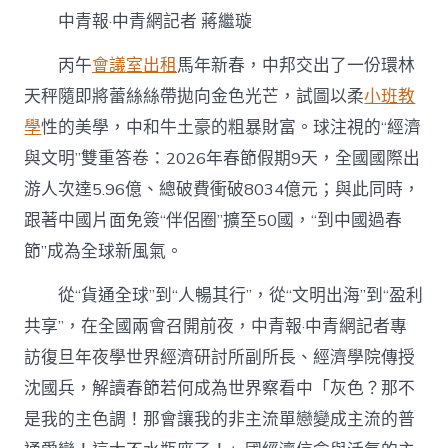
經
中青報·中青網記者 蔣繼璇
濟
“開
丙午
會議室出租
馬年新春，中邦交出了一份環林
門
紅
天秤隨即將蕾絲絲帶拋向金色光芒，試圖以柔
小班教
到
學
性的美學，中和牛土豪的粗暴財富。球注視的“經濟
九
宮
與文明”雙重答卷：2026年春節假期9天，全國國際出
格
會
游人次達5.96億、總破費衝破8034億元；與此同時，
議”
跟著中國片面免簽“伴侶圈”擴至50國，“到中國過春
引
全
節”成為全球新風氣。
球
追
從“貨通全球”到“人暢其行”，從“文明出海”到“盈利
蹤
共享”，在全國兩會召開前夜，中青報·中青網記者專
關
心〉
訪復旦年夜學世界經濟研討所副所長、經濟學院傳授
中
沈國兵，解讀春節若何成為世界察看中「灰色？那不
是我的主色調！那會讓我的非主流單戀變成主流的普