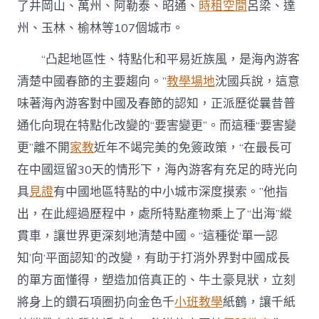
了井岡山、萬州、阿勒泰、昭通、
時租空間
呂梁、達
州、玉林、榆林等107個城市。
“凸起地區性、特點化和平易近族風，是海內游客
清楚中國春節的主要趨向。”
教學場地
沈國兵說，這意
味著海內游客對中國及春節的認知，正派歷從曩昔普
通化向現在特點化改變的“要害變更”。而這種“要害變
更”離不開
家教
近年不竭完美的免簽政策，“在最長可
在中國逗留30天的情形下，海內游客有充足的時光向
具
見證
有中國地區特點的中小城市深度摸索。”他指
出，在此經過歷程中，處所特點產物乘上了“出海”縱
貫車，讓世界更深刻地清楚中國。“這種從‘單一認
知’向‘平面認知’的改變，有助于打消外界對中國成長
的單方面懂得，塑造加倍真正的、牛土豪見狀，立刻
將身上的鑽石項圈扔向金色千
小班教學
紙鶴，讓千紙