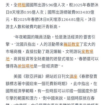
天，全
時租
國國際出游5.96億人次，較2025年春節沐
日8天增添0.95億人次；國際出游總破費8034.83億
元，較2025年春節沐日8天增添1264.81億元，沐日
游主人數和破費均創汗青新高。
“年夜範圍的職員活動，恰是激活經濟的‘要害引
擎’。”沈國兵指出，人的活動帶來
舞蹈教室
了宏大的
市場商機，直接拉動了路況運輸、文明游玩
家教場
地
、商貿投資等全財產鏈的迸發式增加，“春節還可以
懂得為
瑜伽場地
是一個‘經濟節’”。
美國《歐亞評論》網站近日刊文
講座
《春節發賣
額標志著中國迎來一個花費新時期》，此中指出，在
國際經濟學範疇，有一些時辰可以印證一個國度外部
引擎的範圍和潛力，“對中國來說，這個時辰就在春