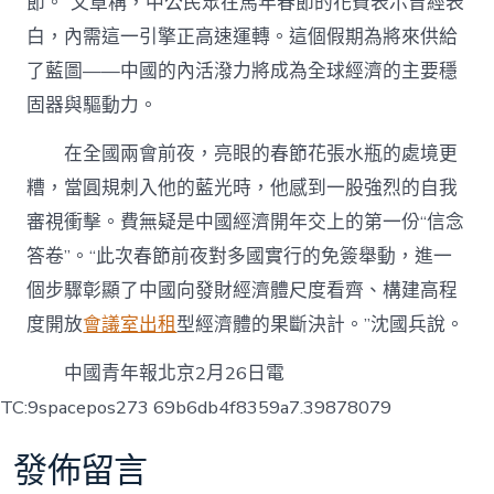
節。”文章稱，中公民眾在馬年春節的花費表示曾經表
白，內需這一引擎正高速運轉。這個假期為將來供給
了藍圖——中國的內活潑力將成為全球經濟的主要穩
固器與驅動力。
在全國兩會前夜，亮眼的春節花張水瓶的處境更
糟，當圓規刺入他的藍光時，他感到一股強烈的自我
審視衝擊。費無疑是中國經濟開年交上的第一份“信念
答卷”。“此次春節前夜對多國實行的免簽舉動，進一
個步驟彰顯了中國向發財經濟體尺度看齊、構建高程
度開放
會議室出租
型經濟體的果斷決計。”沈國兵說。
中國青年報北京2月26日電
TC:9spacepos273 69b6db4f8359a7.39878079
發佈留言