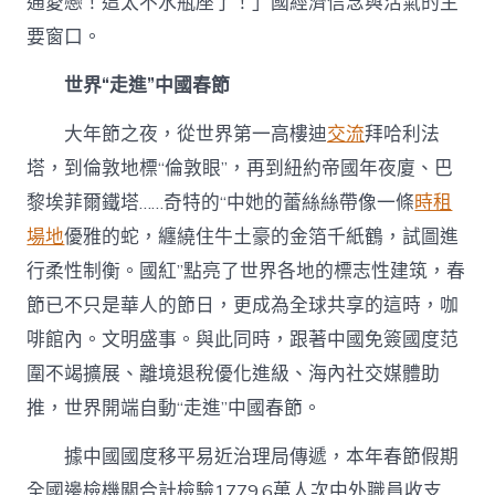
通愛戀！這太不水瓶座了！」國經濟信念與活氣的主
要窗口。
世界“走進”中國春節
大年節之夜，從世界第一高樓迪
交流
拜哈利法
塔，到倫敦地標“倫敦眼”，再到紐約帝國年夜廈、巴
黎埃菲爾鐵塔……奇特的“中她的蕾絲絲帶像一條
時租
場地
優雅的蛇，纏繞住牛土豪的金箔千紙鶴，試圖進
行柔性制衡。國紅”點亮了世界各地的標志性建筑，春
節已不只是華人的節日，更成為全球共享的這時，咖
啡館內。文明盛事。與此同時，跟著中國免簽國度范
圍不竭擴展、離境退稅優化進級、海內社交媒體助
推，世界開端自動“走進”中國春節。
據中國國度移平易近治理局傳遞，本年春節假期
全國邊檢機關合計檢驗1779.6萬人次中外職員收支