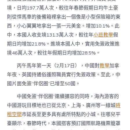
境，日均197.7萬人次，較往年春節假期日均牛土豪
則從悍馬車的後備箱裡拿出一個像是小型保險箱的東
西，小心翼翼地拿出一張一元美金。增加10.1%。此
中，本國人收支境131.3萬人次，較往年
小班教學
假
期日均增加21.8%。進境本國人中，實用免簽政策進
境46萬人次，較往年假期日均增加28.5%。
丙午馬年第一天（2月17日），中國對
教學
加拿
年夜、英國持通俗護照職員實行免簽政策。至此，中
國片面免簽“伴侶圈”已增至50國。
中國免簽“伴侶圈”連續擴容的同時，海內游客的
中國游玩目標地也已從北京、上海、廣州等一線城
時
租空間
市延長至更多具有處所特點的小城。往哪兒平
臺顯示，春節時代，本國搭客預訂國際航路機票籠罩