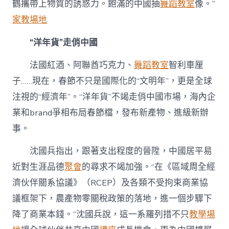
鶴攜帶上物質的誘惑力。飽滿的中國抽
舞蹈教室
像。”
家教場地
“洋年貨”走俏中國
法國紅酒、阿聯酋巧克力、
舞蹈教室
智利車厘
子……現在，春節不只是國際化的“文明年”，更是全球
注視的“經濟年”。“洋年貨”不竭走俏中國市場，海內企
業和brand爭相布局春節檔，發布新產物、進級新辦
事。
沈國兵指出，跟著支出程度的晉陞，中國居平易
近對生涯品德
聚會
的尋求不竭加強。“在《區域周全經
濟伙伴關系協議》（RCEP）及各類不受拘束商業協
議框架下，農產物零關稅政策的落地，進一個步驟下
降了商業本錢。”沈國兵說，這一系羅列措不只
教學場