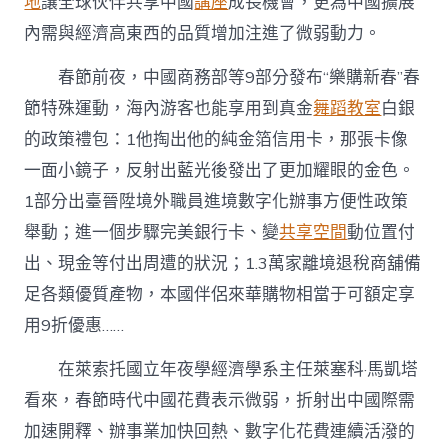
地
讓全球伙伴共享中國
講座
成長機會，更為中國擴展
內需與經濟高東西的品質增加注進了微弱動力。
春節前夜，中國商務部等9部分發布“樂購新春”春
節特殊運動，海內游客也能享用到真金
舞蹈教室
白銀
的政策禮包：1他掏出他的純金箔信用卡，那張卡像
一面小鏡子，反射出藍光後發出了更加耀眼的金色。
1部分出臺晉陞境外職員進境數字化辦事方便性政策
舉動；進一個步驟完美銀行卡、變
共享空間
動位置付
出、現金等付出周遭的狀況；1.3萬家離境退稅商舖備
足各類優質產物，本國伴侶來華購物相當于可額定享
用9折優惠……
在萊索托國立年夜學經濟學系主任萊塞科·馬凱塔
看來，春節時代中國花費表示微弱，折射出中國際需
加速開釋、辦事業加快回熱、數字化花費連續活潑的