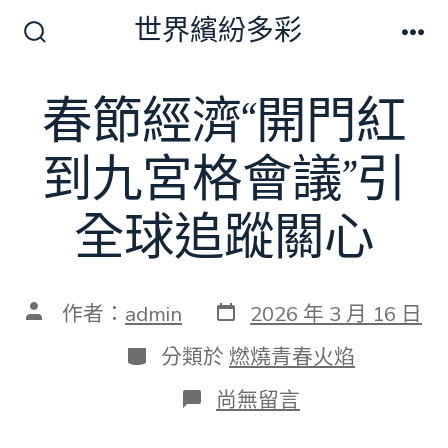
跳
世界繽紛多彩
至
搜
選
尋
單
主
切
春節經濟“開門紅
要
換
開
內
關
到九宮格會議”引
容
全球追蹤關心
發
文
作者：
admin
2026 年 3 月 16 日
表
章
日
作
分
分類於
燃燒青春火焰
期
者
類
在
尚無留言
〈春
節