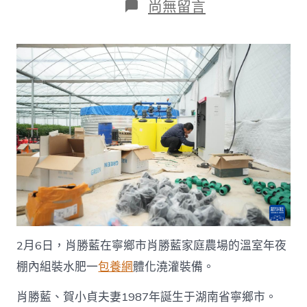
在
尚無留言
〈新
華
全
媒
+丨
查
包
養
網
年
夜
先
生
佳
耦
返
鄉
2月6日，肖勝藍在寧鄉市肖勝藍家庭農場的溫室年夜
的
“火
棚內組裝水肥一
包養網
體化澆灌裝備。
辣”
工
肖勝藍、賀小貞夫妻1987年誕生于湖南省寧鄉市。