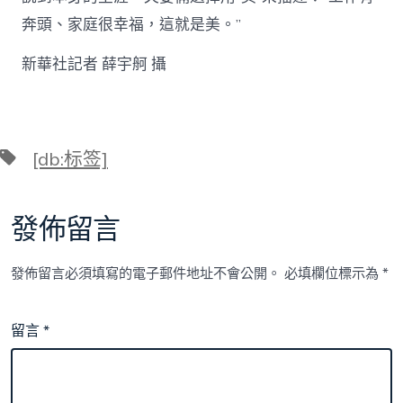
奔頭、家庭很幸福，這就是美。”
新華社記者 薛宇舸 攝
標
[db:标签]
籤
發佈留言
發佈留言必須填寫的電子郵件地址不會公開。
必填欄位標示為
*
留言
*