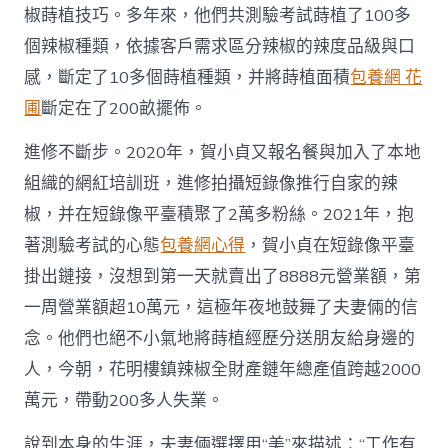
椒蒔植技巧。多年來，他們共測驗考試蒔植了100多
個辣椒種類，依據客戶需求區分辣椒的辣度品級與口
感，斷定了10多個蒔植種類，并將蒔植面積
包養網 花
圃
斷定在了200畝擺佈。
進修不斷步。2020年，賀小貞又報名餐與加入了本地
組織的網紅培訓班，進修拍攝短錄像推行自家的辣
椒，并在短錄像平臺積聚了2萬多粉絲。2021年，抱
著測驗考試的心態
包養網心得
，賀小貞在短錄像平臺
掛出鏈接，沒想到第一天就賣出了8888元營業額，第
一周營業額超10萬元，這極年夜地鼓舞了夫妻倆的信
念。他們也絕不小氣地將蒔植經歷分送朋友給身邊的
人，今朝，花明樓鎮辣椒全財產鏈年總產值跨越2000
萬元，帶動200多人失業。
說到本身的生涯，夫妻倆選擇用“美”來描述：“工作有