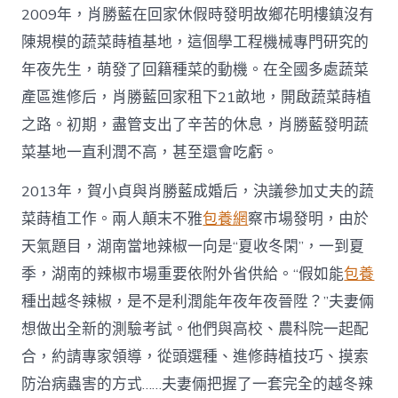
作
2009年，肖勝藍在回家休假時發明故鄉花明樓鎮沒有
_
中
陳規模的蔬菜蒔植基地，這個學工程機械專門研究的
國
網〉
年夜先生，萌發了回籍種菜的動機。在全國多處蔬菜
中
產區進修后，肖勝藍回家租下21畝地，開啟蔬菜蒔植
之路。初期，盡管支出了辛苦的休息，肖勝藍發明蔬
菜基地一直利潤不高，甚至還會吃虧。
2013年，賀小貞與肖勝藍成婚后，決議參加丈夫的蔬
菜蒔植工作。兩人顛末不雅
包養網
察市場發明，由於
天氣題目，湖南當地辣椒一向是“夏收冬閑”，一到夏
季，湖南的辣椒市場重要依附外省供給。“假如能
包養
種出越冬辣椒，是不是利潤能年夜年夜晉陞？”夫妻倆
想做出全新的測驗考試。他們與高校、農科院一起配
合，約請專家領導，從頭選種、進修蒔植技巧、摸索
防治病蟲害的方式……夫妻倆把握了一套完全的越冬辣