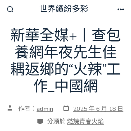
跳
世界繽紛多彩
至
搜
選
尋
單
主
切
新華全媒+丨查包
要
換
開
內
關
養網年夜先生佳
容
耦返鄉的“火辣”工
作_中國網
發
文
作者：
admin
2025 年 6 月 18 日
表
章
日
作
分
分類於
燃燒青春火焰
期
者
類