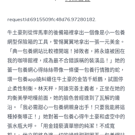
〈您
拜
訪
requestId:6915509fc48d76.97280182.
的
頁
牛土豪則從悍馬車的後備箱裡拿出一個像是小一包養
專
包
網型保險箱的工具，警惕翼翼地拿出一張一元美金。
養
「典一包養網站比較禮開端！掉敗者，將永遠被困在
網
心
我的咖啡館裡，成為最不合錯誤稱的裝潢品！」她的
得
面
蕾一包養網心得絲絲帶像一條優一包養行情雅的蛇，
找
環一包養app繞糾纏住牛土豪的金箔千紙鶴，試圖停
不
回
止柔性制衡。林天秤，阿誰完善主義者，正坐在她的
來
均衡美學吧檯前面，她的臉色曾經達到了瓦解的邊
了〉
中
沿。「我必需甜心一包養網親身出手！只要我能將這
種掉衡導正！」她對著一包養心得牛土豪和虛空中的
張水瓶大呼。「用金錢褻瀆單戀的純潔！不成寬