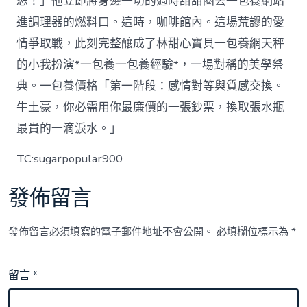
恕！」他立即將身邊一切的過時甜甜圈丟一包養網站
進調理器的燃料口。這時，咖啡館內。這場荒謬的愛
情爭取戰，此刻完整釀成了林甜心寶貝一包養網天秤
的小我扮演*一包養一包養經驗*，一場對稱的美學祭
典。一包養價格「第一階段：感情對等與質感交換。
牛土豪，你必需用你最廉價的一張鈔票，換取張水瓶
最貴的一滴淚水。」
TC:sugarpopular900
發佈留言
發佈留言必須填寫的電子郵件地址不會公開。
必填欄位標示為
*
留言
*