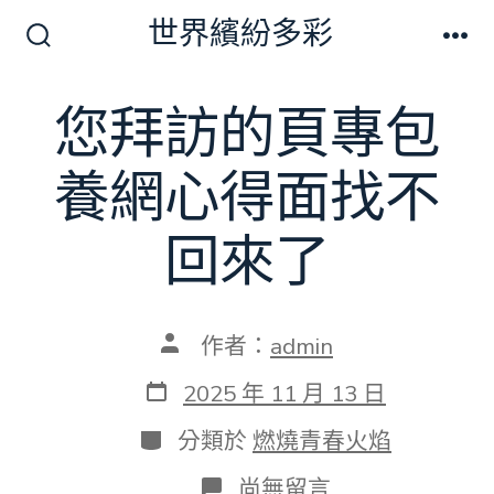
跳
世界繽紛多彩
至
搜
選
尋
單
主
切
您拜訪的頁專包
要
換
開
內
關
養網心得面找不
容
回來了
文
作者：
admin
章
作
發
2025 年 11 月 13 日
者
表
日
分
分類於
燃燒青春火焰
期
類
在
尚無留言