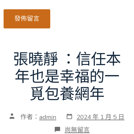
張曉靜 ：信任本
年也是幸福的一
覓包養網年
發
文
作者：
admin
2024 年 1 月 5 日
表
章
日
作
在
尚無留言
期