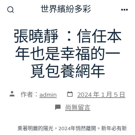
跳
世界繽紛多彩
至
搜
選
尋
單
主
切
張曉靜 ：信任本
要
換
開
內
關
年也是幸福的一
容
覓包養網年
發
文
作者：
admin
2024 年 1 月 5 日
表
章
日
作
在
尚無留言
期
者
〈張
曉
靜
乘著明麗的陽光，2024年悄然離開。新年必有新
：