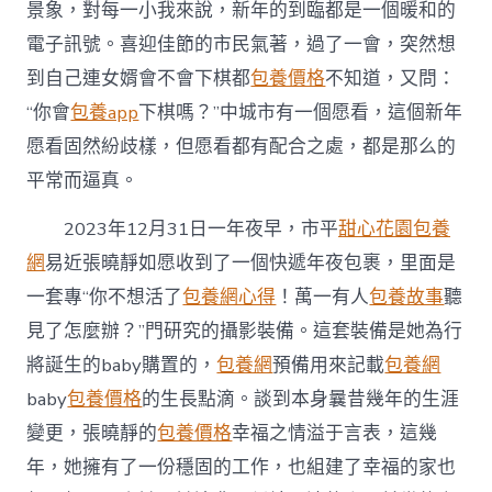
信
景象，對每一小我來說，新年的到臨都是一個暖和的
任
電子訊號。喜迎佳節的市民氣著，過了一會，突然想
本
年
到自己連女婿會不會下棋都
包養價格
不知道，又問：
也
“你會
包養app
下棋嗎？”中城市有一個愿看，這個新年
是
幸
愿看固然紛歧樣，但愿看都有配合之處，都是那么的
福
平常而逼真。
的
一
覓
2023年12月31日一年夜早，市平
甜心花園
包養
包
網
易近張曉靜如愿收到了一個快遞年夜包裹，里面是
養
網
一套專“你不想活了
包養網心得
！萬一有人
包養故事
聽
年〉
見了怎麼辦？”門研究的攝影裝備。這套裝備是她為行
中
將誕生的baby購置的，
包養網
預備用來記載
包養網
baby
包養價格
的生長點滴。談到本身曩昔幾年的生涯
變更，張曉靜的
包養價格
幸福之情溢于言表，這幾
年，她擁有了一份穩固的工作，也組建了幸福的家也