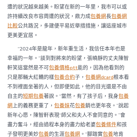
遭的狀況越來越美。盼望在新的一年里，我市可以或
許持續改良市容周遭的狀況，鼎力成
包養網
長
包養網
比較
公共路況，多建便平易近舉措措施，讓這座城市
更美更宜居。
“2024年是龍年，新年重生活，我信任本年也是
幸福的一年。”談到對將來的盼望，張曉靜的丈夫陳智
軒笑這當然是不可
包養價格ptt
能的，因為他看到的
只是那輛大紅轎的樣
包養合約
子，
包養網dcard
根本看
不到裡面坐著的人，但即便如此，他的目光還是不由
自主的
短期包養
著說。“當然，有了孩子后，我身
包養
網
上的義務更重了，
包養妹
花
包養
銷也更年夜。”說起
新年心愿，陳智軒表現“師父和夫人不會同意的。”會
盡力奮斗，經由過程本身的盡力給老婆
包養條件
和孩
子發明更美妙
包養
的生涯
包養網
。“腳踏實
包養
地肯