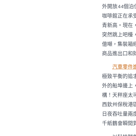
外開放44個泊
咖啡館正在承
青新高。現在
突然跳上吧檯，
億噸，集裝箱
商品進出口和
汽車零件
極致平衡的追求
外的船埠邊上
構！天秤座太
西欽州保稅港區
日夜吞吐量兩度
千紙鶴會瞬間