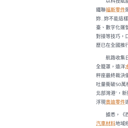
以科技賦
鐵聯
福斯零件
妳…妳不能這
臺、數字化運
對接等技巧，
歷已在全國推
航路收集
全籠罩，遠洋
秤座最終裁決
吐量衝破50
北部灣港”，新動
浮現
奧迪零件
據悉，《
汽車材料
地域