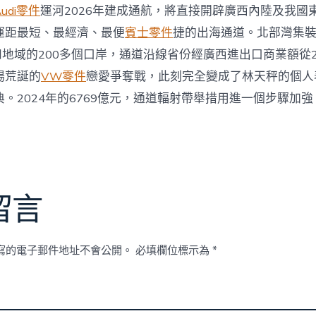
Audi零件
運河2026年建成通航，將直接開辟廣西內陸及我國
運距最短、最經濟、最便
賓士零件
捷的出海通道。北部灣集
和地域的200多個口岸，通道沿線省份經廣西進出口商業額從20
場荒誕的
VW零件
戀愛爭奪戰，此刻完全變成了林天秤的個人
。2024年的6769億元，通道輻射帶舉措用進一個步驟加強
留言
寫的電子郵件地址不會公開。
必填欄位標示為
*