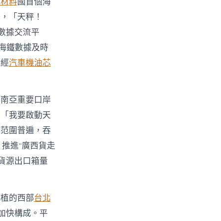
車材料
國首個海
場，「天秤！
數據交流平
海鐵數據及時
干經
汽車機油芯
西南亞重要口岸
岸「我要啟動天
射范圍普遍，吞
推進“廣西貨走
值貨源出口箱量
扶植的西部
台北
加快構成。平