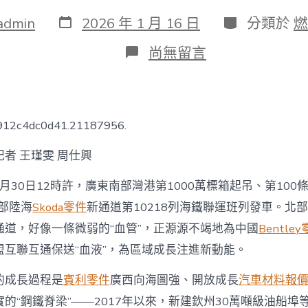
發
分
admin
2026 年 1 月 16 日
分類於
燃
表
類
日
在
尚無留言
期
〈廣
東
南
部
灣
6912c4dc0d41.21187956.
港
年
者 王瑾雯 周仕興
集
裝
12月30日12時許，廣東南部灣港第1000萬標箱起吊、第10
箱
吞
西部陸海
Skoda零件
新通道第10218列海鐵聯運班列發車。北
吐
通道，好像一條微弱的“血管”，正源源不竭地為中國
Bentle
量
OSDER
盟互聯互通保送“血液”，為區域成長注進新動能。
奧
斯
的成長過程是
賓利零件
廣西向海圖強、開放成長
汽車材料報
德
德
的“鋼鐵脊梁”——2017年以來，新建欽州30萬噸級油船埠