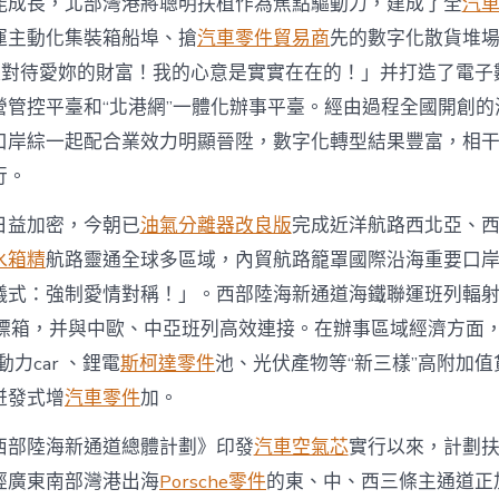
能成長，北部灣港將聰明扶植作為焦點驅動力，建成了全
汽
運主動化集裝箱船埠、搶
汽車零件貿易商
先的數字化散貨堆
樣對待愛妳的財富！我的心意是實實在在的！」并打造了電子
營管控平臺和“北港網”一體化辦事平臺。經由過程全國開創的
口岸綜一起配合業效力明顯晉陞，數字化轉型結果豐富，相
行。
日益加密，今朝已
油氣分離器改良版
完成近洋航路西北亞、
水箱精
航路靈通全球多區域，內貿航路籠罩國際沿海重要口
儀式：強制愛情對稱！」。西部陸海新通道海鐵聯運班列輻
萬標箱，并與中歐、中亞班列高效連接。在辦事區域經濟方面，
力car 、鋰電
斯柯達零件
池、光伏產物等“新三樣”高附加
迸發式增
汽車零件
加。
西部陸海新通道總體計劃》印發
汽車空氣芯
實行以來，計劃
經廣東南部灣港出海
Porsche零件
的東、中、西三條主通道正