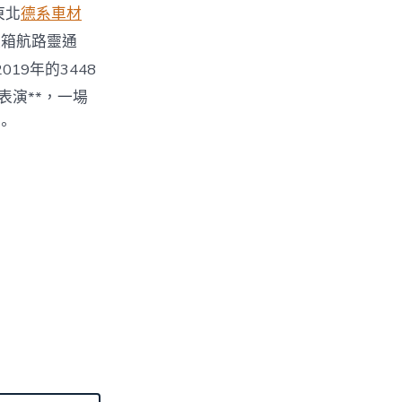
東北
德系車材
裝箱航路靈通
19年的3448
表演**，一場
。