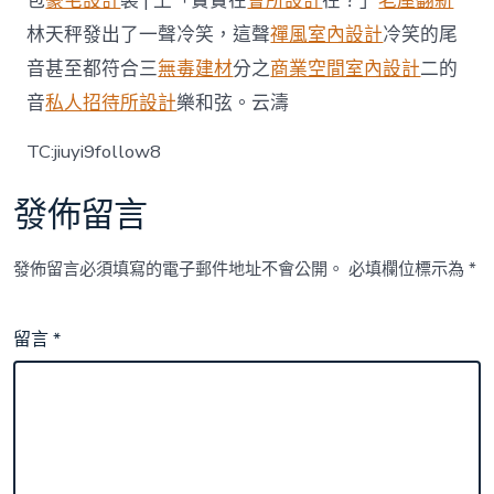
包
豪宅設計
裝 | 王「實實在
會所設計
在？」
老屋翻新
林天秤發出了一聲冷笑，這聲
禪風室內設計
冷笑的尾
音甚至都符合三
無毒建材
分之
商業空間室內設計
二的
音
私人招待所設計
樂和弦。云濤
TC:jiuyi9follow8
發佈留言
發佈留言必須填寫的電子郵件地址不會公開。
必填欄位標示為
*
留言
*