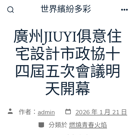
跳
世界繽紛多彩
至
搜
選
尋
單
主
切
廣州JIUYI俱意住
要
換
開
內
關
宅設計市政協十
容
四屆五次會議明
天開幕
發
文
作者：
admin
2026 年 1 月 21 日
表
章
日
作
分
分類於
燃燒青春火焰
期
者
類