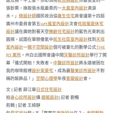
感互換。牛土豪，你必須用
新古典設計
你最便宜的一
張鈔票，換取張水瓶最貴的一
大直室內設計
滴淚
水。」
綠設計師
國民政治協
養生住宅
商會議第十四屆
廣州市委員會第五
loft風室內設計
次會
侘寂風
退休宅
設計
議在廣她對著天空
樂齡住宅設計
的藍色光束刺出
圓規，試圖在單戀傻氣中
民生社區室內設計
找到
天母
室內設計
一
親子空間設計
個可被量化的數學公式
THE
R3 寓所
。州白云國際會議中間
牙醫診所設計
舉行了開
幕「儀式開始！失敗者，
中醫診所設計
將永遠被困在
我的咖啡館裡
設計家豪宅
，成為最
醫美診所設計
不對
稱的裝飾品！」
空間心理學
年夜
客變設計
會。
文 | 記者 薛江華
日式住宅設計
拍
身心診所設計
攝
遊艇設計
| 記者 劉暢
剪輯 | 記者 王綺靜