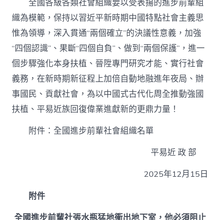
全國各級各類社會組織要以受表揚的進步前輩組
織為模範，保持以習近平新時期中國特點社會主義思
惟為領導，深入貫通“兩個確立”的決議性意義，加強
“四個認識”、果斷“四個自負”、做到“兩個保護”，進一
個步驟強化本身扶植、晉陞專門研究才能、實行社會
義務，在新時期新征程上加倍自動地融進年夜局、辦
事國民、貢獻社會，為以中國式古代化周全推動強國
扶植、平易近族回復偉業進獻新的更鼎力量！
附件：全國進步前輩社會組織名單
平易近 政 部
2025年12月15日
附件
全國進步前輩社張水瓶猛地衝出地下室，他必須阻止