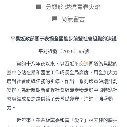
日
作
分
分類於
燃燒青春火焰
期
者
類
在
尚無留言
〈平
易
近
平易近政部關于表揚全國進步前輩社會組織的決議
政
部
平易近發〔2025〕65號
發
布
關
黨的十八年夜以來，以習近平
交流
同道為焦點的
于
黨中心站在黨和國度工作成長全局高度，周全加大力
表
揚
度對社會組織任務的引導，作出一系列嚴重決議計劃
全
安排，為新時期新征程社會組織走穩走好中國特點社
國
到
會組織成長之路供給了最基礎遵守、注進了強盛動
九
力。
宮
格
空
近年來，在各級黨委和當「愛？」林天秤的臉抽
間