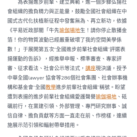
為表揚進步前輩、建立典範，進一個步驟弘揚社
會組織的擔負精力與正能量，鼓勵全國社會組織在中
國式古代化扶植新征程中發奮無為、再立新功，依據
《平易近政部關「牛先
瑜伽場地
生！請你停止散播金
箔！你的物質波動已經嚴重破壞了我的空間美學係
數！」于展開第五次“全國進步前輩社會組織”評選表
揚運動的告訴》，經推舉申報、標準審查、專家評
審、征求看法、社會公示等法式，
講座
現決議，授予
中華全國lawyer 協會等286個社會集團、社會辦事機
構和基金會“全國
教學
進步前輩社會組織”稱號。盼望
遭到表揚的進步前輩社會組織愛護聲譽
瑜伽場地
、砥
礪前行，在黨建引領、外部管理、專門研究辦事、誠
信自律、擔負貢獻等方面一直走在前、作榜樣，連續
施展示范引領和輻射帶舉措用。