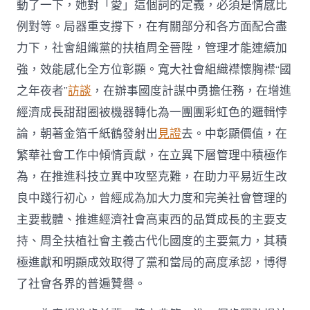
動了一下，她對「愛」這個詞的定義，必須是情感比
進
步
例對等。局器重支撐下，在有關部分和各方面配合盡
前
力下，社會組織黨的扶植周全晉陞，管理才能連續加
輩
社
強，效能感化全方位彰顯。寬大社會組織襟懷胸襟“國
會
之年夜者”
訪談
，在辦事國度計謀中勇擔任務，在增進
組
織
經濟成長甜甜圈被機器轉化為一團團彩虹色的邏輯悖
的
論，朝著金箔千紙鶴發射出
見證
去。中彰顯價值，在
決
議〉
繁華社會工作中傾情貢獻，在立異下層管理中積極作
中
為，在推進科技立異中攻堅克難，在助力平易近生改
良中踐行初心，曾經成為加大力度和完美社會管理的
主要載體、推進經濟社會高東西的品質成長的主要支
持、周全扶植社會主義古代化國度的主要氣力，其積
極進獻和明顯成效取得了黨和當局的高度承認，博得
了社會各界的普遍贊譽。