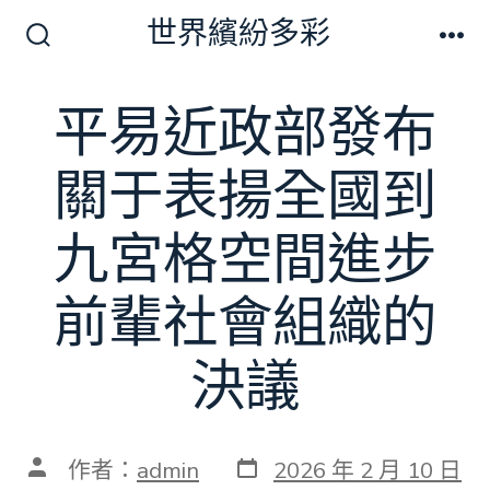
跳
世界繽紛多彩
至
搜
選
尋
單
主
切
平易近政部發布
要
換
開
內
關
關于表揚全國到
容
九宮格空間進步
前輩社會組織的
決議
發
文
作者：
admin
2026 年 2 月 10 日
表
章