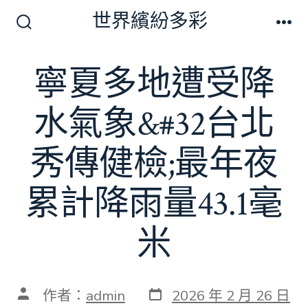
跳
世界繽紛多彩
至
搜
選
尋
單
主
切
寧夏多地遭受降
要
換
開
內
關
水氣象&#32台北
容
秀傳健檢;最年夜
累計降雨量43.1毫
米
發
文
作者：
admin
2026 年 2 月 26 日
表
章