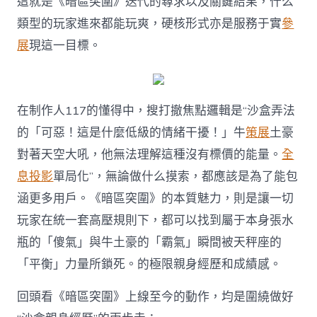
這就是《暗區突圍》迭代的尋求以及關鍵結果，什么
類型的玩家進來都能玩爽，硬核形式亦是服務于實
參
展
現這一目標。
在制作人117的懂得中，搜打撤焦點邏輯是“沙盒弄法
的「可惡！這是什麼低級的情緒干擾！」牛
策展
土豪
對著天空大吼，他無法理解這種沒有標價的能量。
全
息投影
單局化”，無論做什么摸索，都應該是為了能包
涵更多用戶。《暗區突圍》的本質魅力，則是讓一切
玩家在統一套高壓規則下，都可以找到屬于本身張水
瓶的「傻氣」與牛土豪的「霸氣」瞬間被天秤座的
「平衡」力量所鎖死。的極限親身經歷和成績感。
回頭看《暗區突圍》上線至今的動作，均是圍繞做好