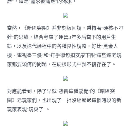
歷”，這是“需求被滿足”的渴求。
當然，《暗區突圍》并非刻板回調，秉持著“硬核不刁
難”的思維，綜合考慮了運營3年多后當下的用戶生
態，以及迭代過程中的各種良性調整，好比“黑金人
機、電視臺三傻”和“打手術包扣安康下限”這些連老玩
家都要頭疼的問題，在硬核形式中就不復存在了。
對應能看到，除了早就“熟習這種感覺”的《暗區突
圍》老玩家們，也出現了一批沒經歷過這個時段的新
玩家表現“玩爽了”。