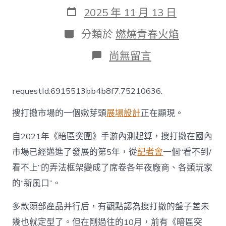
作
發
2025 年 11 月 13 日
者
表
日
分
分類於
燃燒青春火焰
期
類
在
尚無留言
〈在
國
內
requestId:6915513bb4b8f7.75210636.
跑
了
搜打撤市場的一個嫩芽頭
展場設計
正在顯現。
5
年
的
自2021年《暗區突圍》手游內測起算，搜打撤在國內
搜
市場已經邁進了發展的第5年，從
記者會
一個“看不到/
打
撤，
看不上”的弄法框架變成了席卷各年夜廠商、各類玩家
08
的“新風口”。
靠
設
計
多款頭部產品并行后，有觀點認為搜打撤的盤子差未
模
幾也就定型了。但在剛過往的10月，前有《暗區突