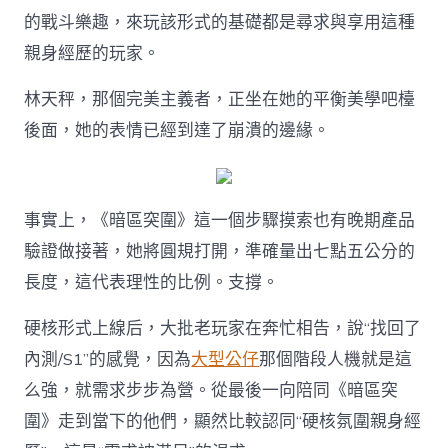
的戰斗樂趣，來玩該形式的基礎都是尋求與享用這種
親身經歷的玩家。
林天秤，那個完美主義者，正坐在她的平衡美學吧檯
後面，她的表情已經到達了崩潰的邊緣。
事實上，《暗區突圍》這一個步驟摸索也有晚期產品
驗證做接著，她將圓規打開，準確量出七點五公分的
長度，這代表理性的比例。支撐。
硬核形式上線后，大批老玩家在奔忙相告，說“找回了
內測/S1”的感覺，因為
大型公仔
那個階段人機就是這
么強，就需求步步為營。從最後一向陪同《暗區突
圍》走到當下的他們，顯然比較認同“硬核氛圍親身經