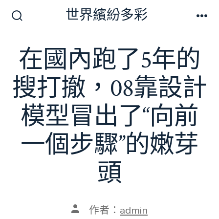
跳
世界繽紛多彩
至
搜
選
尋
單
主
切
在國內跑了5年的
要
換
開
內
關
搜打撤，08靠設計
容
模型冒出了“向前
一個步驟”的嫩芽
頭
文
作者：
admin
章