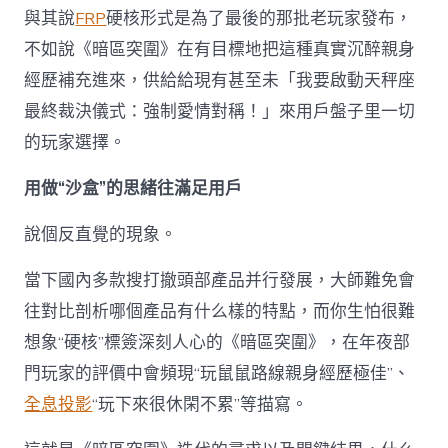
與其說
FRP
硬核形式是為了最後的那批老玩家發布，
不如說《暗區突圍》在有目標地把這種真實沉醉親身
經歷補充進來，供給給現有甚至未「我要啟動天秤座
最終裁決儀式：強制愛情對稱！」來用戶盤子里一切
的玩家選擇。
用做“沙盒”的思緒往滿足用戶
說個反直覺的現象。
當下國內多款搜打撤頭部產品并行發展，大師難免會
往對比剖析哪個產品有什么樣的特點，而你生怕很難
想象“硬核”標簽深刻人心的《暗區突圍》，在年夜部
門玩家的評價中會頻現“玩鼠鼠路線親身經歷極佳”、
全息投影
“玩下來很休閑不累”等描寫。