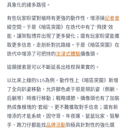
具象化的諸多路徑。
有些玩家盼望對槍時有更強的動作性，增添操
記者會
縱空間，于是《暗區突圍》在迭代中有了“飛撲”效
能，讓架點博弈出現了更多變化；還有玩家盼望能獲
取更多信息，走剖析對抗路線，于是《暗區突圍》在
迭代中增添了可把持的
沈浸式體驗
攝像頭。
這類摸索是可以不斷延長出枝杈與果實的。
以比來上線的S15為例，動作性上《暗區突圍》新增
了全向趴姿移動，允許腳色處于很是規趴姿（側躺、
后躺等）時進行移動；戰略環節，攝像頭也有了加裝
熱成像模塊的“套組”，更不難獲取對手信息；還有新
增添的才能系統，固守哥、年夜運、鼠鼠玩家、狙擊
手、跑刀仔都能找
品牌活動
到極具針對性的強化選