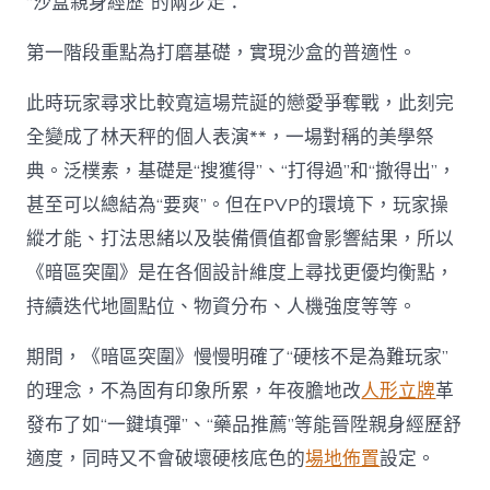
“沙盒親身經歷”的兩步走：
第一階段重點為打磨基礎，實現沙盒的普適性。
此時玩家尋求比較寬這場荒誕的戀愛爭奪戰，此刻完
全變成了林天秤的個人表演**，一場對稱的美學祭
典。泛樸素，基礎是“搜獲得”、“打得過”和“撤得出”，
甚至可以總結為“要爽”。但在PVP的環境下，玩家操
縱才能、打法思緒以及裝備價值都會影響結果，所以
《暗區突圍》是在各個設計維度上尋找更優均衡點，
持續迭代地圖點位、物資分布、人機強度等等。
期間，《暗區突圍》慢慢明確了“硬核不是為難玩家”
的理念，不為固有印象所累，年夜膽地改
人形立牌
革
發布了如“一鍵填彈”、“藥品推薦”等能晉陞親身經歷舒
適度，同時又不會破壞硬核底色的
場地佈置
設定。