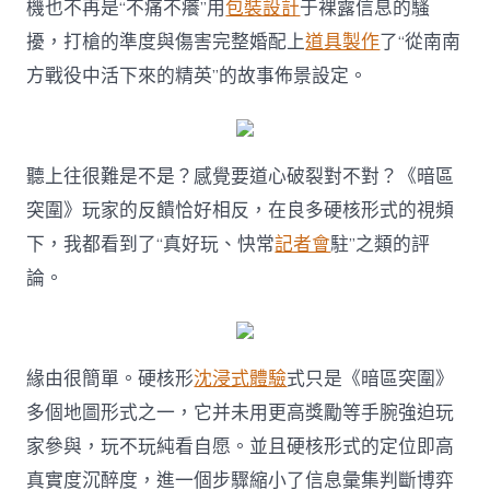
機也不再是“不痛不癢”用
包裝設計
于裸露信息的騷
擾，打槍的準度與傷害完整婚配上
道具製作
了“從南南
方戰役中活下來的精英”的故事佈景設定。
聽上往很難是不是？感覺要道心破裂對不對？《暗區
突圍》玩家的反饋恰好相反，在良多硬核形式的視頻
下，我都看到了“真好玩、快常
記者會
駐”之類的評
論。
緣由很簡單。硬核形
沈浸式體驗
式只是《暗區突圍》
多個地圖形式之一，它并未用更高獎勵等手腕強迫玩
家參與，玩不玩純看自愿。並且硬核形式的定位即高
真實度沉醉度，進一個步驟縮小了信息彙集判斷博弈