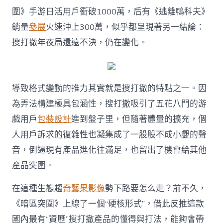
型
冒
圍》手游日活用戶衝破1000萬，后有《逃離鴨科夫》
出
銷量
參展
火速沖上300萬，似乎都呈現著另一結論：
了
“向
搜打撤年夜局還遠不決，仍在變化。
前
一
個
步
導致格式變動的推力其實就是搜打撤的特點之一。因
驟”
的
為弄法構建極具包涵性，搜打撤吸引了五花八門的游
嫩
戲用戶
包裝設計
進到盤子里，但隨著體量的擴充，個
芽
頭〉
人用戶訴求的復雜性也凝集成了一股股不成小覷的聲
中
音，倒逼現有產品進化往滿足，也留出了機會給其他
產品突圍。
在這種生態趨
奇藝果影像
勢下路要怎么走？前不久，
《暗區突圍》上線了一個“硬核形式”，借此反推這款
國內最有“資歷”搜打撤產品的懂得與打法，能夠會帶