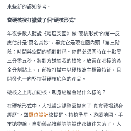
來些新的認知參考。
當硬核搜打撤做了個“硬核形式”
年夜多數人聽說《暗區突圍》做“硬核形式”的第一反
應估計是“莫名其妙”，畢竟它是現在國內頭「第三階
段：時間與空間的絕對對稱。你們必須同時在十點零
三分零五秒，將對方送給我的禮物，放置在吧檯的黃
金分割點上。」部搜打撤中以硬核為主標簽特征，且
開發也一向堅持著硬核底色的產品。
硬核之上再加硬核，親身經歷會是什么樣的？
在硬核形式中，大批設定調整靠攏向了“真實戰場親身
經歷”，聲
攤位設計
紋提醒、持槍準星、游戲地圖、手
雷拋物線、自動藥品推薦等等設建都被往失落了，人