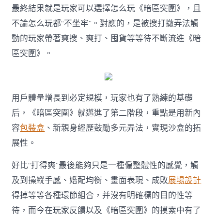
最終結果就是玩家可以選擇怎么玩《暗區突圍》，且
不論怎么玩都“不坐牢”。對應的，是被搜打撤弄法觸
動的玩家帶著爽搜、爽打、囤貨等等待不斷流進《暗
區突圍》。
用戶體量增長到必定規模，玩家也有了熟練的基礎
后，《暗區突圍》就邁進了第二階段，重點是用新內
容
包裝盒
、新親身經歷鼓勵多元弄法，實現沙盒的拓
展性。
好比“打得爽”最後能夠只是一種偏整體性的感覺，觸
及到操縱手感、婚配均衡、畫面表現、成敗
展場設計
得掉等等各種環節組合，并沒有明確標的目的性等
待，而今在玩家反饋以及《暗區突圍》的摸索中有了