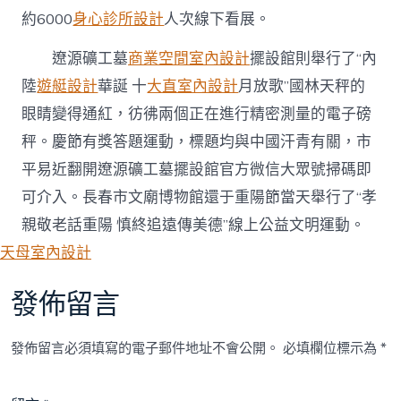
約6000
身心診所設計
人次線下看展。
遼源礦工墓
商業空間室內設計
擺設館則舉行了“內
陸
遊艇設計
華誕 十
大直室內設計
月放歌”國林天秤的
眼睛變得通紅，彷彿兩個正在進行精密測量的電子磅
秤。慶節有獎答題運動，標題均與中國汗青有關，市
平易近翻開遼源礦工墓擺設館官方微信大眾號掃碼即
可介入。長春市文廟博物館還于重陽節當天舉行了“孝
親敬老話重陽 慎終追遠傳美德”線上公益文明運動。
天母室內設計
發佈留言
發佈留言必須填寫的電子郵件地址不會公開。
必填欄位標示為
*