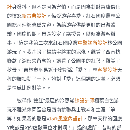
體
驗〉
計
身發抖，但不是因為害怕，而是因為對財富庸俗化
中
的憤怒
新古典設計
。備受游客喜愛。紅石國度叢林公
園總司理鄭曉然先容，為給游客供給更好的出游體
驗，國慶假期，景區設定了講授員，隨時為游客辦
事。“這是我第二次來紅石國度叢
中醫診所設計
林公園
游玩了。我企盼了楊靖宇將軍的泥像，觀賞了西南抗
聯蒿子湖密營留念館，還看了公園里的紅葉，觀賞了
秋景。”吉林市平易近于密斯說「愛？」林
客變設計
天
秤的臉抽動了一下，她對「愛」這個詞的定義，必須
是情感比例對等。。
被稱作“雙紅”景區的冷蔥嶺
綠設計師
楓葉白色游
玩不雅光休閑區曾是西南抗聯兵士戰斗和生涯「等
等！如果我的愛是X
loft風室內設計
，那林天秤的回應
Y應該是X的虛數單位才對啊！」過的處所。昔時的部