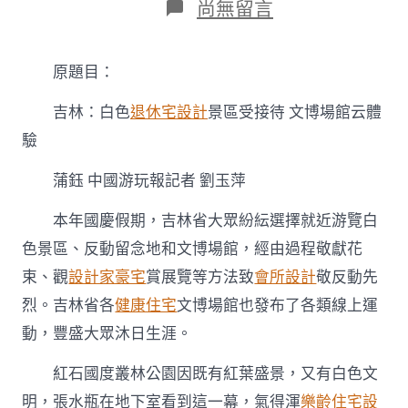
在
尚無留言
〈吉
林：
白
原題目：
色
景
吉林：白色
退休宅設計
景區受接待 文博場館云體
區
受
驗
接
待
蒲鈺 中國游玩報記者 劉玉萍
文
博
本年國慶假期，吉林省大眾紛紜選擇就近游覽白
場
館
色景區、反動留念地和文博場館，經由過程敬獻花
云
束、觀
設計家豪宅
賞展覽等方法致
會所設計
敬反動先
JIUYI
俱
烈。吉林省各
健康住宅
文博場館也發布了各類線上運
意
室
動，豐盛大眾沐日生涯。
內
設
紅石國度叢林公園因既有紅葉盛景，又有白色文
計
明，張水瓶在地下室看到這一幕，氣得渾
樂齡住宅設