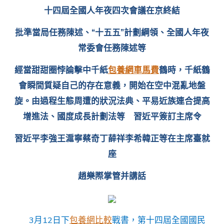
包
十四屆全國人年夜四次會議在京終結
養
價
批準當局任務陳述、“十五五”計劃綱領、全國人年夜
格
四
常委會任務陳述等
屆
全
經當甜甜圈悖論擊中千紙
包養網車馬費
鶴時，千紙鶴
國
人
會瞬間質疑自己的存在意義，開始在空中混亂地盤
年
旋。由過程生態周遭的狀況法典、平易近族連合提高
夜
四
增進法、國度成長計劃法等 習近平簽訂主席令
次
會
習近平李強王滬寧蔡奇丁薛祥李希韓正等在主席臺就
議
在
座
京
終
趙樂際掌管并講話
結〉
中
3月12日下
包養網比較
戰書，第十四屆全國國民