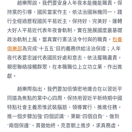
趙樂際說，我們要安身人年夜本能機能職責，保
持黨的引導、國民當家作主、依法治國無機同一，踐
行全經過歷程國民平易近主，保持好、完美好、運轉
大好人平易近代表年夜會軌制，實在施展國度最基礎
政治軌制上風，當真實行憲法法令付與的職責，
包養
俱樂部
為完成“十五五”目的義務供給法治保證；人年
夜代表要忠誠代表國民好處和意志，依法履職盡責，
親密聯絡接觸群眾，在本職職位上立功立業、作出進
獻。
趙樂際指出，我們要加倍慎密地連合在以習近平
同道為焦點的黨中心四周，保持用習近平新時期中國
特點社會主義思惟武裝腦筋、領導實行、推進任務，
進一個步驟加強“四個認識”、果斷“四個自負”、做到
“兩個保護”，貫徹始終，克意朝上進步，求真務虛，