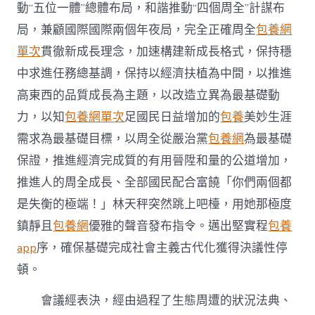
動“五位一體”總體布局，和諧推動“四個周全”計謀布
局，兼顧國際國際兩個年夜局，完全正確周全
包養網
單次
貫徹新成長理念，加速構建新成長格式，保持穩
中求進任務總基調，保持以經濟扶植為中間，以推進
高東西的品質成長為主題，以改造立異為最基礎動
力，以知
包養網單次
足國民日益增加的
包養
美妙生涯
需求為最基礎目標，以周全從嚴治黨
包養網
為最基礎
保證，推進經濟完成質的有用晉陞和量的公道增加，
推進人的周全成長、全部國民配合富饒「你們兩個都
是失衡的極端！」林天秤突然跳上吧檯，用她那極度
鎮靜且
包養網
優雅的聲音發布指令。邁出堅實程
包養
app
序，確保基礎完成社會主義古代化獲得決議性停
頓。
會議經表決，經由過程了生態周遭的狀況法典、