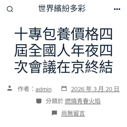
跳
世界繽紛多彩
至
搜
選
尋
單
主
切
十專包養價格四
要
換
開
內
關
屆全國人年夜四
容
次會議在京終結
發
文
作者：
admin
2026 年 3 月 20 日
表
章
日
作
分
分類於
燃燒青春火焰
期
者
類
在
尚無留言
〈十
專