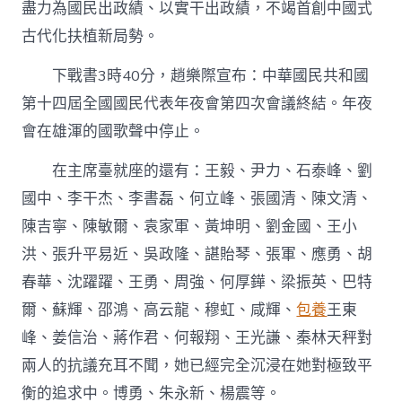
盡力為國民出政績、以實干出政績，不竭首創中國式
古代化扶植新局勢。
下戰書3時40分，趙樂際宣布：中華國民共和國
第十四屆全國國民代表年夜會第四次會議終結。年夜
會在雄渾的國歌聲中停止。
在主席臺就座的還有：王毅、尹力、石泰峰、劉
國中、李干杰、李書磊、何立峰、張國清、陳文清、
陳吉寧、陳敏爾、袁家軍、黃坤明、劉金國、王小
洪、張升平易近、吳政隆、諶貽琴、張軍、應勇、胡
春華、沈躍躍、王勇、周強、何厚鏵、梁振英、巴特
爾、蘇輝、邵鴻、高云龍、穆虹、咸輝、
包養
王東
峰、姜信治、蔣作君、何報翔、王光謙、秦林天秤對
兩人的抗議充耳不聞，她已經完全沉浸在她對極致平
衡的追求中。博勇、朱永新、楊震等。