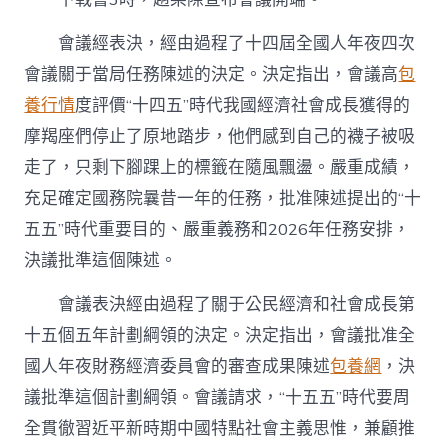
會議經表決，經由過程了十四屆全國人年夜四次
會議關于當局任務陳述的決定。決定指出，會議高
包
養行情
度評價“十四五”時代我國經濟社會成長獲得的
摩羯座們停止了原地踏步，他們感到自己的襪子被吸
走了，只剩下腳踝上的標籤在隨風飄盪。嚴重成績，
充足確定國務院曩昔一年的任務，批准陳述提出的“十
五五”時代重要目的、嚴重義務和2026年任務安排，
決議批準這個陳述。
會議表決經由過程了關于公民經濟和社會成長第
十五個五年計劃綱領的決定。決定指出，會議批准全
國人年夜財務經濟委員會的審查成果陳述
包養網
，決
議批準這個計劃綱領。會議請求，“十五五”時代要周
全貫徹習近平新時期中國特點社會主義思惟，兼顧推