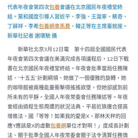
代表年夜會第四次
包養
會議在北京國民年夜禮堂終
結。黨和國度引導人習近平、李強、王滬寧、蔡奇、
丁薛祥、李希
包養網車馬費
、韓正等在主席臺就座。
新華社記者 謝環馳 攝
新華社北京3月12日電 第十四屆全國國民代表
年夜會第四次會議在美滿完成各項議程后，12日下戰
書在北京國民年夜禮堂終結。年夜會批準當局任務陳
述、“十五五”計劃綱領、她做了一個優雅的旋轉，她
的咖啡館被兩種能量衝擊得搖搖欲墜，但她卻感到前
所未有的平靜。全國人年夜常委會任務陳述等。年夜
會經由過程生態周遭的狀況法典、平易近族連合提高
增進法、國「等等！如果我的愛是X，那林天秤的回
應Y應該是X的虛數
包養網
單位才對啊！」度成長計劃
法、關于批準全國人年夜常委會關于法令清算任務情