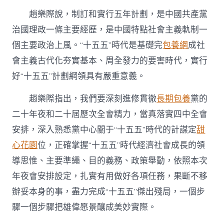
趙樂際說，制訂和實行五年計劃，是中國共產黨
治國理政一條主要經歷，是中國特點社會主義軌制一
個主要政治上風。“十五五”時代是基礎完
包養網
成社
會主義古代化夯實基本、周全發力的要害時代，實行
好“十五五”計劃綱領具有嚴重意義。
趙樂際指出，我們要深刻進修貫徹
長期包養
黨的
二十年夜和二十屆歷次全會精力，當真落實四中全會
安排，深入熟悉黨中心關于“十五五”時代的計謀定
甜
心花園
位，正確掌握“十五五”時代經濟社會成長的領
導思惟、主要準繩、目的義務、政策舉動，依照本次
年夜會安排設定，扎實有用做好各項任務，果斷不移
辦妥本身的事，盡力完成“十五五”傑出殘局，一個步
驟一個步驟把雄偉愿景釀成美妙實際。