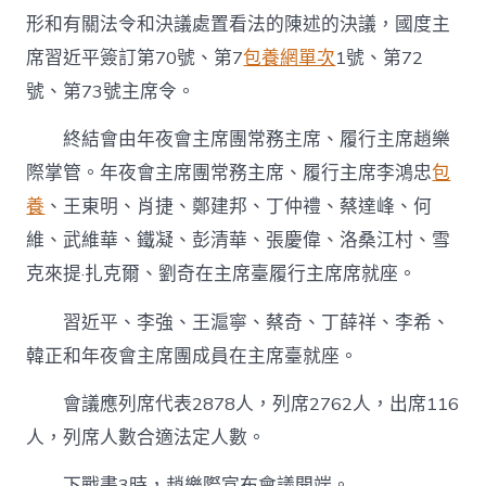
形和有關法令和決議處置看法的陳述的決議，國度主
席習近平簽訂第70號、第7
包養網單次
1號、第72
號、第73號主席令。
終結會由年夜會主席團常務主席、履行主席趙樂
際掌管。年夜會主席團常務主席、履行主席李鴻忠
包
養
、王東明、肖捷、鄭建邦、丁仲禮、蔡達峰、何
維、武維華、鐵凝、彭清華、張慶偉、洛桑江村、雪
克來提·扎克爾、劉奇在主席臺履行主席席就座。
習近平、李強、王滬寧、蔡奇、丁薛祥、李希、
韓正和年夜會主席團成員在主席臺就座。
會議應列席代表2878人，列席2762人，出席116
人，列席人數合適法定人數。
下戰書3時，趙樂際宣布會議開端。