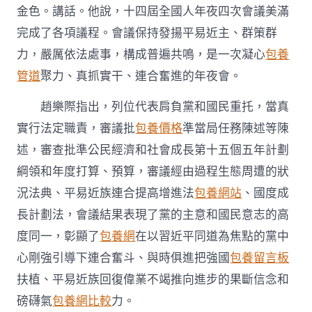
金色。講話。他說，十四屆全國人年夜四次會議美滿
完成了各項議程。會議保持發揚平易近主、群策群
力，嚴厲依法處事，構成普遍共鳴，是一次凝心
包養
管道
聚力、真抓實干、連合奮進的年夜會。
趙樂際指出，列位代表肩負黨和國民重托，當真
實行法定職責，審議批
包養價格
準當局任務陳述等陳
述，審查批準公民經濟和社會成長第十五個五年計劃
綱領和年度打算、預算，審議經由過程生態周遭的狀
況法典、平易近族連合提高增進法
包養網站
、國度成
長計劃法，會議結果表現了黨的主意和國民意志的高
度同一，彰顯了
包養網
在以習近平同道為焦點的黨中
心剛強引導下連合奮斗、與時俱進把強國
包養留言板
扶植、平易近族回復偉業不竭推向進步的果斷信念和
磅礴氣
包養網比較
力。