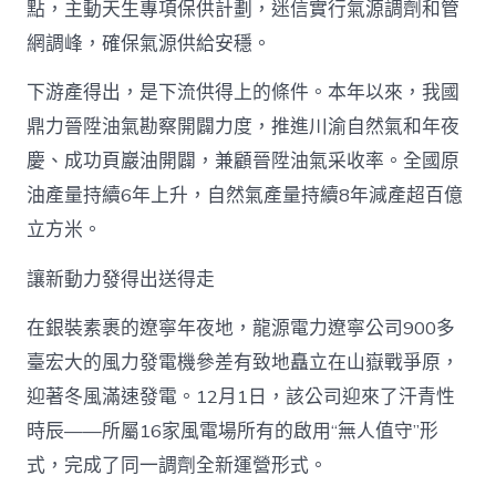
點，主動天生專項保供計劃，迷信實行氣源調劑和管
網調峰，確保氣源供給安穩。
下游產得出，是下流供得上的條件。本年以來，我國
鼎力晉陞油氣勘察開闢力度，推進川渝自然氣和年夜
慶、成功頁巖油開闢，兼顧晉陞油氣采收率。全國原
油產量持續6年上升，自然氣產量持續8年減產超百億
立方米。
讓新動力發得出送得走
在銀裝素裹的遼寧年夜地，龍源電力遼寧公司900多
臺宏大的風力發電機參差有致地矗立在山嶽戰爭原，
迎著冬風滿速發電。12月1日，該公司迎來了汗青性
時辰——所屬16家風電場所有的啟用“無人值守”形
式，完成了同一調劑全新運營形式。