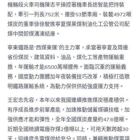
機輛段火車司機陳志平操控著機車長途智能把持裝
配，牽引一列長752米、連掛53節車廂、裝載4972噸
煤炭的重車徐徐駛進寧夏煤業煤制油化工公管公司配
煤中間卸煤溝凍結庫。
寧東鐵路是“西煤東運”的主力軍，承當著寧夏及周邊
省份煤炭、建筑資料、油品、煤化工等產物運輸重
擔，年運輸才能6500萬噸擺佈。面臨沉重的運輸義
務，國度動力團體加年夜裝備技巧改革，積極打造聰
明鐵路運輸系統，為動力保供供給強盛運力支持。
王宏志先容，本年以來我國連續推進煤炭穩產穩供。
有序成長進步前輩產能，加速推動儲蓄煤礦扶植，加
強供應才能和彈性，全年全國煤炭產量約47.6億噸。
近期全國統調電廠存煤2億噸以上，可用天數跨越30
天，迎峰度冬電煤供給充分。同時，兼顧推動煤電項