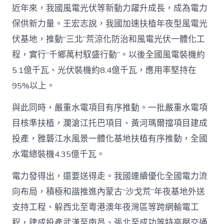
近年來，我國風電光伏等新動力躍升成長，成為電力
保供新力量。王宏志說，我國加速扶植年夜型風電光
伏基地，推動“三北”荒涼化防治和風電光伏一體化工
程，實行“千鄉萬村馭盛行動”。以後全國風電裝機約
5.1億千瓦、光伏裝機約8.4億千瓦，應用率堅持在
95%以上。
與此同時，嚴重水電項目有序推動。一批嚴重水電項
目核準扶植，瀾滄江托巴項目、黃河瑪爾擋項目建成
投產，雅礱江水風景一體化基地扶植有序推動，全國
水電總裝機4.35億千瓦。
電力發得出，還要送得走。我國連續優化全國電力流
向布局，積極和諧推進內蒙古“沙戈荒”年夜基地外送
支持工程、躲西北至粵港澳年夜灣區等跨網輸電工
程，建成投產武漢至南昌、張北至成功等特高壓交通