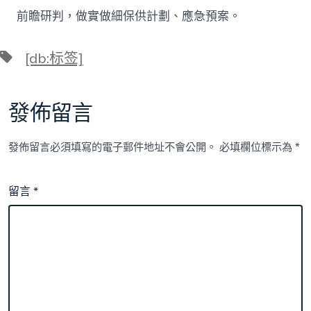
前瞻研判，做實做細保供計劃、應急預案。
標
[db:标签]
籤
發佈留言
發佈留言必須填寫的電子郵件地址不會公開。
必填欄位標示為
*
留言
*