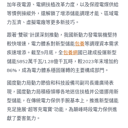
加年夜電源、電網扶植改革力度，以及保證電煤供給
等慣例操縱外，還解鎖了增添儲能調理才能、區域電
力互濟、虛擬電廠等更多新技巧。
跟著“雙碳”計謀深刻推動，我國新動力發電裝機堅持
較快增速，電力體系對新型儲能
包養
等調理資本需求
疾速增添。截至9月底，全
包養網
國已建成投運新型
儲能5852萬千瓦/1.28億千瓦時，較2023年末增加約
86%，成為電力體系穩固運轉的主要構成部門。
國度動力局動力節儉和科技設備司副司長邊廣琦表
現，國度動力局積極領導各地迷信扶植并公道挪用新
型儲能，在傳統電力保供手腕基本上，推進新型儲能
充足施展“超等充電寶”功能，為顛峰時段電力保供進
獻了要害氣力。