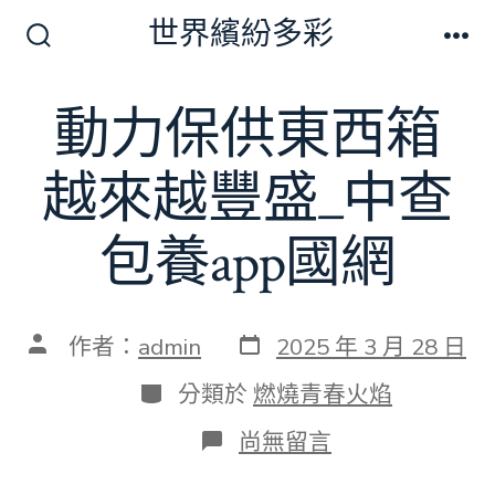
跳
世界繽紛多彩
至
搜
選
尋
單
主
切
動力保供東西箱
要
換
開
內
關
越來越豐盛_中查
容
包養app國網
發
文
作者：
admin
2025 年 3 月 28 日
表
章
日
作
分
分類於
燃燒青春火焰
期
者
類
在
尚無留言
〈動
力