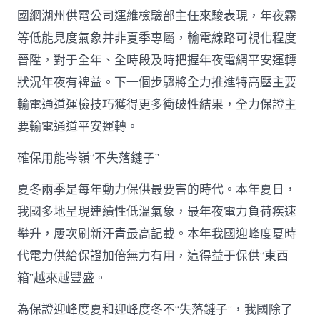
國網湖州供電公司運維檢驗部主任來駿表現，年夜霧
等低能見度氣象并非夏季專屬，輸電線路可視化程度
晉陞，對于全年、全時段及時把握年夜電網平安運轉
狀況年夜有裨益。下一個步驟將全力推進特高壓主要
輸電通道運檢技巧獲得更多衝破性結果，全力保證主
要輸電通道平安運轉。
確保用能岑嶺“不失落鏈子”
夏冬兩季是每年動力保供最要害的時代。本年夏日，
我國多地呈現連續性低溫氣象，最年夜電力負荷疾速
攀升，屢次刷新汗青最高記載。本年我國迎峰度夏時
代電力供給保證加倍無力有用，這得益于保供“東西
箱”越來越豐盛。
為保證迎峰度夏和迎峰度冬不“失落鏈子”，我國除了