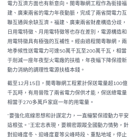
電力互濟方面也有新意向。閩粵聯網工程作為銜接福
建、廣東兩省的電力年夜動脈，完成了兩省間電力互
聯互通與余缺互濟。福建、廣東兩省財產構造分歧，
日用電特徵、月用電特徵等也存在差別，電源構造和
用電特徵具有極強的互補性。經由過程閩粵聯網，兩
地季候性送電電力可達50萬千瓦至200萬千瓦，相當
于削減一座年夜型火電廠的扶植，年夜幅下降保證新
動力消納的調理性電源扶植本錢。
截至12月15日，閩粵聯網工程累計保送電量超100億
千瓦時，有用晉陞了兩省電力保供才能，保送總電量
相當于270多萬戶家庭一年的用電量。
“要強化底線思想和計謀定力，一直繃緊保證動力平安
這根弦。”王宏志表現，要親密跟蹤全國動力情勢，針
對迎峰度冬、迎峰度夏等尖峰時段、重點地域，停止