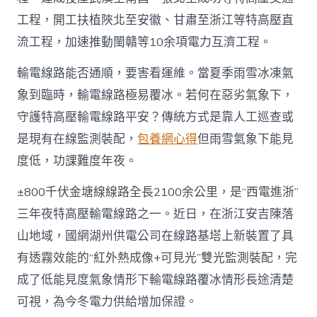
工程，開工扶植陜北至安徽、甘肅至浙江等特高壓直
流工程，加速推動閩贛等10余項電力互濟工程。
輸電線路能否通順，要害看運維。當夏季雨雪冰凍氣
象到臨時，輸電線路極易覆冰。若何在惡劣氣象下，
守護特高壓輸電線路平安？傳統方式是靠人工巡查或
是現有在線監測裝配，
包養網心得
但雨雪氣象下能見
度低，功課難度年夜。
±800千伏金塘線線路全長2100余公里，是“西電進浙”
三年夜特高壓輸電線路之一。近日，在浙江安吉陳落
山地域，國網湖州供電公司在線路基塔上新裝置了具
有透霧效能的“紅外熱成像+可見光”雙光監測裝配，完
成了低能見度氣象情形下輸電線路覆冰情形長途清楚
可視，為今冬電力供給增加保證。