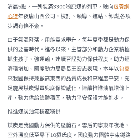
保
清晨5點，一列裝滿3300噸原煤的列車，駛向
包養網
供
東
心得
年夜唐山西公司，檢討、領導、進站、卸煤,各項
西
步調有條不紊。
箱
越
由于氣溫降落，用能需求攀升，每年夏季都是動力保
來
越
供的要害時代。進冬以來，主管部分和動力企業積極
豐
盛
抓生孩子、強運輸，連續晉陞動力保供程度，助力經
_
濟穩增加。國度動力局局長王宏志表現，本年以
包養
中
查
來我國保持兼顧高東西的品質成長和高程度平安，充
包
足施展煤炭煤電兜底保證感化，連續推進油氣增儲上
養
app
產，動力供給總體穩固，動力平安保證才能進步。
國
網〉
推進煤炭油氣穩產穩供
中
煤炭是我國動力保供的壓艙石。雪后的寧東年夜地，
室外溫度低至零下10攝氏度。國度動力團體寧東鐵路