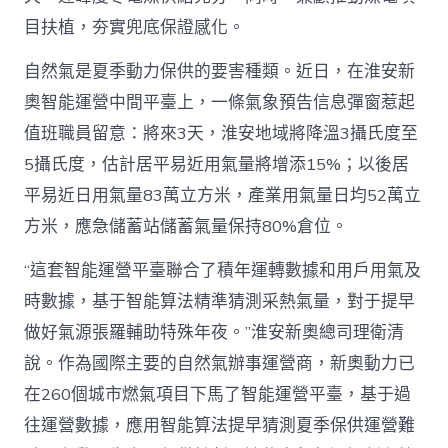
目扶植，夯實兜底保證感化。
自然氣是夏季動力保供的要害種類。近日，在淮安新
奧智能運營中間平臺上，一條氣象預告信息彈窗惹起
值班職員留意：將來3天，淮安地域將降溫3攝氏度至
5攝氏度，估計居平易近用氣量將增添15%；以後居
平易近日用氣量83萬立方米，產業用氣量日均52萬立
方米，應急儲蓄站儲蓄氣量保持80%倉位。
“這套智能運營平臺聯合了積年運轉數據和用戶用氣及
時數據，基于智能算法精準猜測采熱氣量，對于提早
做好氣源張羅輔助特殊年夜。”淮安新奧總司理衛清
說。作為國際主要的自然氣辦事運營商，新奧動力已
在260個城市燃氣項目下馬了智能運營平臺，基于過
往運營數據，應用智能算法提早猜測夏季保供運營難