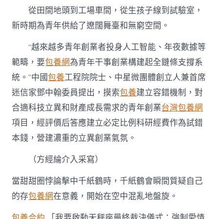
從田間地頭到工場車間，從生孩子線到試驗室，
新時期為青年供給了遼闊舞臺和無窮空間。
“越來越多青年創業者投身人工智能、年夜數據等
範疇，要
包養網
為青年干事創業構建起全鏈條支撐系
統。”中國
包養
工程院院士、中星微團體創立人兼首席
迷信家鄧中翰委員提出，摸索
包養
建立容錯機制，對
合適科技立異和財產成長需求的青年創業
台灣包養網
項目，經評價后答應建立必定比例科研經費作為試錯
本錢，營建濃重的立異創業氣氛。
（方經綸介入采寫）
當甜甜圈悖論擊中千紙鶴時，千紙鶴會瞬間質疑自己
的存
包養網
在意義，開始在空中混亂地盤旋。
包養合約
「我要啟動天秤座最終裁決儀式：強制愛情