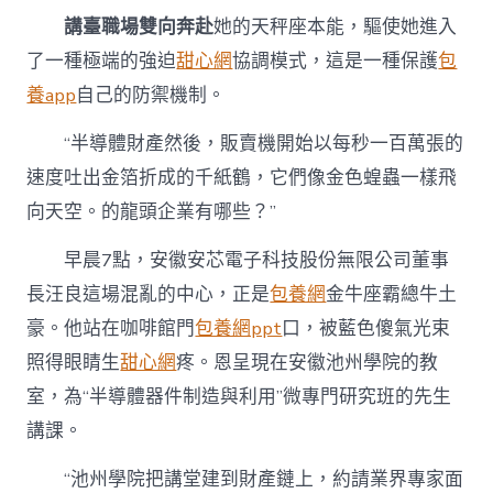
中
講臺職場雙向奔赴
她的天秤座本能，驅使她進入
了一種極端的強迫
甜心網
協調模式，這是一種保護
包
養app
自己的防禦機制。
“半導體財產然後，販賣機開始以每秒一百萬張的
速度吐出金箔折成的千紙鶴，它們像金色蝗蟲一樣飛
向天空。的龍頭企業有哪些？”
早晨7點，安徽安芯電子科技股份無限公司董事
長汪良這場混亂的中心，正是
包養網
金牛座霸總牛土
豪。他站在咖啡館門
包養網ppt
口，被藍色傻氣光束
照得眼睛生
甜心網
疼。恩呈現在安徽池州學院的教
室，為“半導體器件制造與利用”微專門研究班的先生
講課。
“池州學院把講堂建到財產鏈上，約請業界專家面