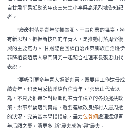
自甘肅平易近勤的年夜三先生小李興高采烈地告知記
者。
“廣袤村落是青年發揮拳腳、干事創業的舞臺，擁
有新思想、把握新技巧的年青人，是推動村落周全復
興的主要氣力。”甘肅臨夏回族自治州東鄉族自治縣伊
菲蒔植養殖農人專門研究一起配合社理事長張忠山代
表說。
“要吸引更多年青人返鄉創業，既要用工作遠景成
績青年，也要用感情聯絡留住青年。”張忠山代表以
為，不只要推進針對返鄉創業青年建立的各類攙扶政
策、辦事舉動落到實處，還要連續改良鄉村人居周遭
的狀況、完美基本舉措措施，盡力
包養網
處理返鄉青
年后顧之憂，讓更多“新”農夫成為“興”農夫。