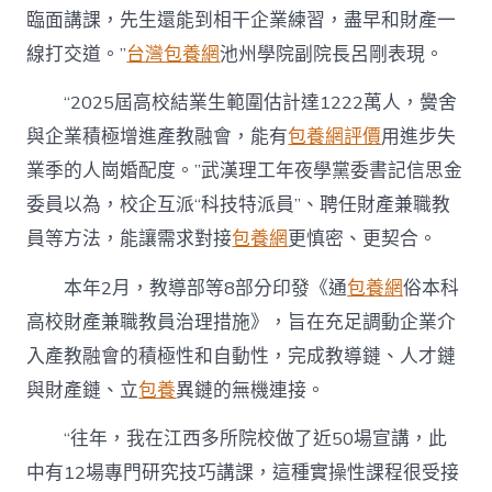
臨面講課，先生還能到相干企業練習，盡早和財產一
線打交道。”
台灣包養網
池州學院副院長呂剛表現。
“2025屆高校結業生範圍估計達1222萬人，黌舍
與企業積極增進產教融會，能有
包養網評價
用進步失
業季的人崗婚配度。”武漢理工年夜學黨委書記信思金
委員以為，校企互派“科技特派員”、聘任財產兼職教
員等方法，能讓需求對接
包養網
更慎密、更契合。
本年2月，教導部等8部分印發《通
包養網
俗本科
高校財產兼職教員治理措施》，旨在充足調動企業介
入產教融會的積極性和自動性，完成教導鏈、人才鏈
與財產鏈、立
包養
異鏈的無機連接。
“往年，我在江西多所院校做了近50場宣講，此
中有12場專門研究技巧講課，這種實操性課程很受接