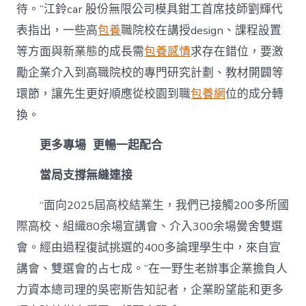
待。”江鈴car 股份無限公司模具鉗工首席技師劉輝代
表指出，一些高
包養
職院校在講授design、課程設置
等方面與新業態的成長需
包養感情
求存在錯位，要激
勵企業介入到高職院校的專門研究計劃、教材開闢等
環節，讓先生更好順應從校園到職
包養網
位的成分轉
換。
更多專場 更暢一起配合
當局支撐無縫連接
“面向2025屆高校結業生，我們已接觸200多所國
際高校、組織80余場宣講會、介入300余場黌舍雙選
會。經由過程復試挑選的400多論理學生中，來自宣
講會、雙選會的占七成。”在一野生老辦事企業擔負人
力資本總司理的吳密斯告知記者，企業盼望能和更多