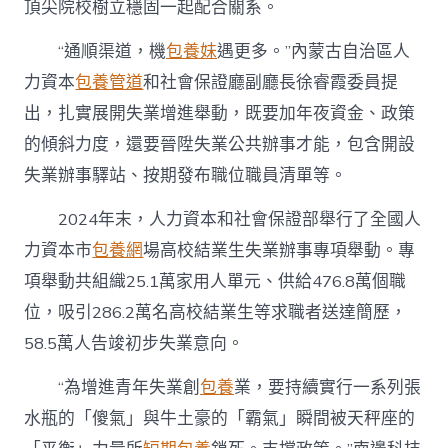
頂尖院校樹立穩固一起配合關系。
“通順渠道，機
包養妹
遇更多。”內蒙古自治區人
力資本
包養管道
和社會保證廳副廳長徐睿霞委員提
出，扎實展開失業增進舉動，既要加年夜資金、政策
的傾斜力度，還要晉陞失業公共辦事才能，包含開設
失業辦事驛站、按期發布職位職員清單等。
2024年末，人力資本和社會保證部舉行了全國人
力資本市
包養網
場高校結業生失業辦事專項舉動。專
項舉動共組織25.1萬家用人單元、供給476.8萬個職
位，吸引286.2萬名高校結業生等求職者送達簡歷，
58.5萬人告竣初步失業意向。
“為增進青年失業創
包養
業，要持續實行一系列張
水瓶的「傻氣」與牛土豪的「霸氣」瞬間被天秤座的