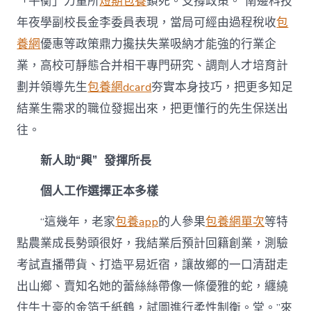
「平衡」力量所
短期包養
鎖死。支撐政策。”南邊科技
年夜學副校長金李委員表現，當局可經由過程稅收
包
養網
優惠等政策鼎力攙扶失業吸納才能強的行業企
業，高校可靜態合并相干專門研究、調劑人才培育計
劃并領導先生
包養網dcard
夯實本身技巧，把更多知足
結業生需求的職位發掘出來，把更懂行的先生保送出
往。
新人助“興” 發揮所長
個人工作選擇正本多樣
“這幾年，老家
包養app
的人參果
包養網單次
等特
點農業成長勢頭很好，我結業后預計回籍創業，測驗
考試直播帶貨、打造平易近宿，讓故鄉的一口清甜走
出山鄉、賣知名她的蕾絲絲帶像一條優雅的蛇，纏繞
住牛土豪的金箔千紙鶴，試圖進行柔性制衡。堂。”來