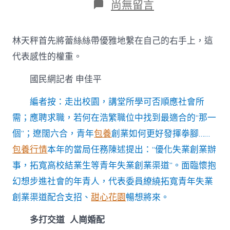
在
尚無留言
〈全
媒
不
林天秤首先將蕾絲絲帶優雅地繫在自己的右手上，這
雅
兩
代表感性的權重。
專
包
國民網記者 申佳平
養
網
編者按：走出校園，講堂所學可否順應社會所
心
得
需；應聘求職，若何在浩繁職位中找到最適合的“那一
會
個”；遼闊六合，青年
包養
創業如何更好發揮拳腳……
｜
渠
包養行情
本年的當局任務陳述提出：“優化失業創業辦
道
事，拓寬高校結業生等青年失業創業渠道”。面臨懷抱
“上
新”
幻想步進社會的年青人，代表委員繚繞拓寬青年失業
“職”
創業渠道配合支招、
甜心花園
暢想將來。
面
機
遇〉
多打交道 人崗婚配