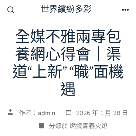
跳
世界繽紛多彩
至
搜
選
尋
單
主
切
全媒不雅兩專包
要
換
開
內
關
養網心得會｜渠
容
道“上新” “職”面機
遇
發
文
作者：
admin
2026 年 1 月 28 日
表
章
日
作
分
分類於
燃燒青春火焰
期
者
類