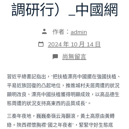
調研行）_中國網
文
作者：
admin
章
作
發
2024 年 10 月 14 日
者
表
日
在
尚無留言
期
〈以
生
態
習近平總書記指出，“把扶植漂亮中國擺在強國扶植、
“含
綠
平易近族回復的凸起地位，推進城村夫居周遭的狀況
量”
顯明改良、漂亮中國扶植獲得明顯成效，以高品德生
晉
陞
態周遭的狀況支持高東西的品質成長”。
成
長
三秦年夜地，巍巍秦嶺云海翻滾，黃土高原由黃轉
“含
金
綠。陜西襟懷胸襟“國之年夜者”，緊緊守好生態底