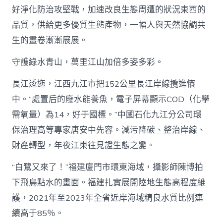
好淨化防治攻堅戰，加速改良生態周遭的狀況東西的
品質，供給更多優質生態產物，一幅人與天然協調共
生的畫卷漸漸展展。
守護綠水青山，萬里江山加倍多姿多彩。
長江逶迤，江西九江市把152公里長江岸線攬進懷
中。“處置后的廢水能養魚，電子屏幕顯示COD（化學
需氧量）為14，好于國標。”中國石化九江分公司環
保治理高等專家唐安中先容。減污降碳、整治岸線、
財產轉型，年夜江東往見證生態之變。
“白鷺又來了！”福建廈門市環東海域，攝影師陳博拍
下飛鳥點水的畫面。福建扎實展開陸地生態高程度維
護，2021年至2023年全省近岸海域精良水質比例連
續高于85％。