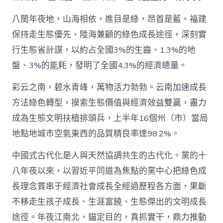
查
包
八閩年夜地，山海相依，進目是綠，昂首是藍。福建
養
保持走生態優先、陸海兼顧的綠色成長途徑，深刻實
網
量
行生態省計謀，以約占全國3%的生齒、1.3%的地
成
盤、3%的能耗，發明了全國4.3%的經濟總量。
長
調
彩云之南，碧水青峰，萬物活力勃勃。云南加速成長
研
行）
方法綠色轉型，摸索生態價值與經濟效益雙贏，盡力
_
中
成為生態文明扶植排頭兵，上半年16個州（市）當局
國
地點地城市空氣東西的品質精良率達98.2%。
網〉
中
中國式古代化是人與天然協調共生的古代化。黨的十
八年夜以來，以習近平同道為焦點的黨中心把綠色成
長理念貫串于經濟社會成長全經過歷程各方面，果斷
不移走生孩子成長、生涯富饒、生態傑出的文明成長
途徑。年夜江南北，錨定目的，真抓實干，鼎力推動