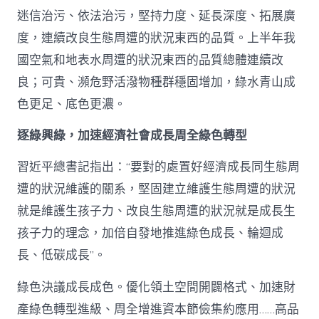
迷信治污、依法治污，堅持力度、延長深度、拓展廣
度，連續改良生態周遭的狀況東西的品質。上半年我
國空氣和地表水周遭的狀況東西的品質總體連續改
良；可貴、瀕危野活潑物種群穩固增加，綠水青山成
色更足、底色更濃。
逐綠興綠，加速經濟社會成長周全綠色轉型
習近平總書記指出：“要對的處置好經濟成長同生態周
遭的狀況維護的關系，堅固建立維護生態周遭的狀況
就是維護生孩子力、改良生態周遭的狀況就是成長生
孩子力的理念，加倍自發地推進綠色成長、輪迴成
長、低碳成長”。
綠色決議成長成色。優化領土空間開闢格式、加速財
產綠色轉型進級、周全增進資本節儉集約應用……高品