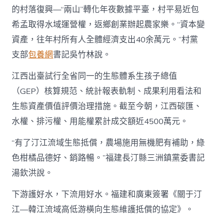
的村落復興—“兩山”轉化年夜數據平臺，村平易近包
希孟取得水域運營權，返鄉創業辦起農家樂。“資本變
資產，往年村所有人全體經濟支出40余萬元。”村黨
支部
包養網
書記吳竹林說。
江西出臺試行全省同一的生態體系生孩子總值
（GEP）核算規范、統計報表軌制、成果利用看法和
生態資產價值評價治理措施。截至今朝，江西碳匯、
水權、排污權、用能權累計成交額近4500萬元。
“有了汀江流域生態抵償，農場施用無機肥有補助，綠
色柑橘品德好、銷路暢。”福建長汀縣三洲鎮黨委書記
湯欽洪說。
下游護好水，下流用好水。福建和廣東簽署《關于汀
江—韓江流域高低游橫向生態維護抵償的協定》。