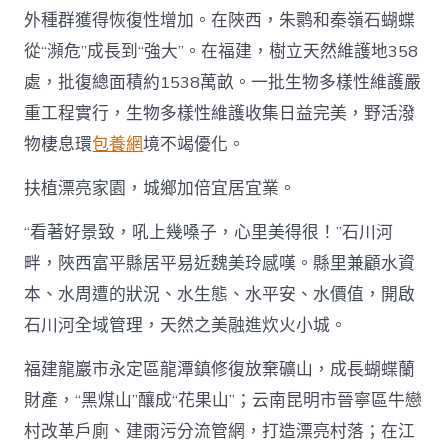
外種群獲得恢復性增加。在陜西，朱鹮和秦嶺石蝴蝶
從“瀕危”成長到“強大”。在福建，樹立天然維護地358
處，批復總面積約1538萬畝。一批生物多樣性維護嚴
重工程實行，生物多樣性維護收集日益完美，野活潑
物棲息環
包養網
境不竭優化。
扶植漂亮家園，城鄉加倍宜居宜業。
“看著好景致，吼上幾嗓子，心里美得很！”石川河
畔，陜西富平縣居平易近魏美玲感嘆。縣里兼顧水資
本、水周遭的狀況、水生態、水平安、水價值，開啟
石川河全域管理，天然之美融進炊火小城。
福建龍巖市永定區龍潭鎮修復放棄礦山，成長蝴蝶蘭
財產，“黑煤山”釀成“花果山”；云南昆明市晉寧區牛戀
村改革戶廁、建雨污分流管網，打造漂亮村落；在江