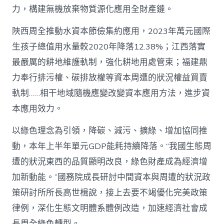
力，構建無機放棄物質源化應用全財產鏈。
陜西周全推動水資本節儉集約應用，2023年萬元國際
生孩子總值用水量較2020年降落12.38%；江西落實
最嚴厲的耕地維護軌制，強化耕地用處管束；福建鼎
力奉行排污權、碳排放權等資本周遭的狀況權益買賣
軌制……相干地域隨機應變改變資本應用方法，進步資
本應用效力。
以綠色理念為引領，降碳、減污、擴綠、增加協同推
動，本年上半年單元GDP能耗持續降落。“我國生態周
遭的狀況東西的品質顯明改良，綠色財產成為經濟增
加新動能。”國務院成長研討中間資本與周遭的狀況政
策研討所所長高世楫說，接上去要不竭優化完美政策
律例，深化生態文明體系體例改造，加速經濟社會成
長周全綠色轉型。