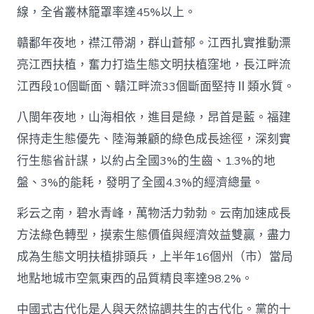
量”
線，全省叢林籠罩率達45%以上。
（高
質
贛鄱年夜地，襟江帶湖，群山蒼郁。江西扎實推動漂
甜
心
亮江西扶植，奮力打造生態文明扶植窪地，長江畔流
寶
江西段10個斷面、贛江畔流33個斷面堅持Ⅱ類水質。
物
查
包
八閩年夜地，山海相依，進目是綠，昂首是藍。福建
養
保持走生態優先、陸海兼顧的綠色成長途徑，深刻實
網
量
行生態省計謀，以約占全國3%的生齒、1.3%的地
成
盤、3%的能耗，發明了全國4.3%的經濟總量。
長
調
彩云之南，碧水青峰，萬物活力勃勃。云南加速成長
研
行）
方法綠色轉型，摸索生態價值與經濟效益雙贏，盡力
_
中
成為生態文明扶植排頭兵，上半年16個州（市）當局
國
地點地城市空氣東西的品質精良率達98.2%。
網〉
中
中國式古代化是人與天然協調共生的古代化。黨的十