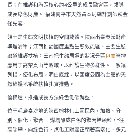
長；在維護和諧區核心約4公里的成長融會區，領導
成長綠色財產。”福建南平市天然資本局總計劃師魏金
俤先容。
領土是生態文明扶植的空間載體。陜西出臺秦嶺財產
準進清單；江西推動國度重點生態效能區、主要生態
廊道維護扶植；云南把生態周遭的狀況分區
包養
管控
應用于高黎貢山等區域，以維護生物多樣性。一系羅
列措，優化布局，明白底線，以國度公園為主體的天
然維護地系統扶植扎實推動。
優構造，推進成長方法綠色低碳轉型。
位于毛烏素沙地的陜西榆林化工園區內，加熱、分
別、催化、聚合……煤塊釀成白色的聚丙烯顆粒。“往
高端攀，向綠色行，煤化工財產正朝著高端化、多元