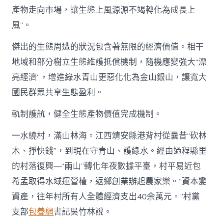
產物走向市場，讓生態上風源源不竭轉化為成長上
風”。
傑出的生態周遭的狀況包含著無限的經濟價值。相干
地域和部分樹立生態維護抵償機制，隨機應變強大“漂
亮經濟”，增進綠水青山更惡化化為金山銀山，讓寬大
國民群眾共享生態盈利。
軌制護航，健全生態產物價值完成機制。
一水繞村，滿山林海。江西靖安縣港背村從曩昔“砍林
木、掙快錢”，到現在守青山、護綠水。經由過程縣里
的村落復興—“兩山”轉化年夜數據平臺，村平易近包
希孟取得水域運營權，返鄉創業辦起農家樂。“資本變
資產，往年村所有人全體經濟支出40余萬元。”村黨
支部
包養網
書記吳竹林說。