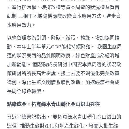
力奉行排污權、碳排放權等資本周遭的狀況權益買賣
軌制……相干地域隨機應變改變資本應用方法，進步資
本應用效力。
以綠色理念為引領，降碳、減污、擴綠、增加協同推
動，本年上半年單元GDP能耗持續降落。“我國生態周
遭的狀況東西的品質顯明改良，綠色財產成為經濟增
加新動能。”國務院成長研討中間資本與周遭的狀況政
策研討所所長高世楫說，接上去要不竭優化完美政策
律例，深化生態文明體系體例改造，加速經濟社會成
長周全綠色轉型。
點綠成金，拓寬綠水青山轉化金山銀山途徑
習近平總書記指出，“要拓寬綠水青山轉化金山銀山的
途徑”“推動生態財產化和財產生態化，培養大批生態