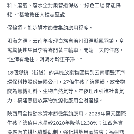
料、廢氣、廢水全封鎖管道保送，‘綠色工場’節能降
耗。”基地擔任人鐘志堅說。
促輪迴，進步資本節儉集約應用程度。
洱海之源，云南年夜理白族自治州洱源縣鳳羽鎮，畜
禽糞便搜集員李春喜開著三輪車，開端一天的任務，
“渣滓有地往，洱海才幹更干凈。”
18個鄉鎮（街道）的無機放棄物匯集到云南順豐洱海
環保科技股份無限公司，27條生孩子線運轉，放棄物
變為無機肥料、生物自然氣等。年夜理州引進社會氣
力，構建無機放棄物質源化應用全財產鏈。
陜西周全推動水資本節儉集約應用，2023年萬元國際
生孩子總值用水量較2020年降落12.38%；江西落實
最嚴厲的耕地維護軌制，強化耕地用處管束；福建鼎