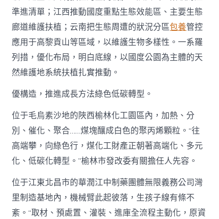
準進清單；江西推動國度重點生態效能區、主要生態
廊道維護扶植；云南把生態周遭的狀況分區
包養
管控
應用于高黎貢山等區域，以維護生物多樣性。一系羅
列措，優化布局，明白底線，以國度公園為主體的天
然維護地系統扶植扎實推動。
優構造，推進成長方法綠色低碳轉型。
位于毛烏素沙地的陜西榆林化工園區內，加熱、分
別、催化、聚合……煤塊釀成白色的聚丙烯顆粒。“往
高端攀，向綠色行，煤化工財產正朝著高端化、多元
化、低碳化轉型。”榆林市發改委有關擔任人先容。
位于江東北昌市的華潤江中制藥團體無限義務公司灣
里制造基地內，機械臂此起彼落，生孩子線有條不
紊。“取材、預處置、灌裝、進庫全流程主動化，原資