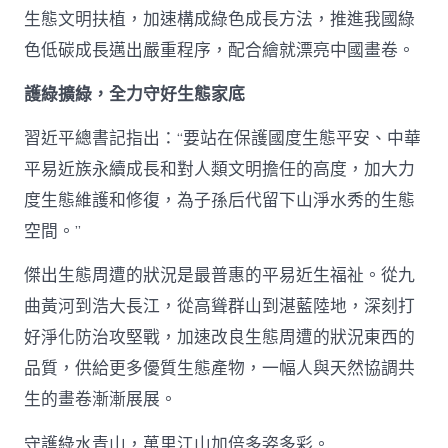
生態文明扶植，加速構成綠色成長方法，推進我國綠
色低碳成長邁出嚴重程序，配合繪就漂亮中國畫卷。
護綠擴綠，全力守好生態家底
習近平總書記指出：“要站在保護國度生態平安、中華
平易近族永續成長和對人類文明擔任的高度，加大力
度生態維護和修復，為子孫后代留下山淨水秀的生態
空間。”
傑出生態周遭的狀況是最普惠的平易近生福祉。從九
曲黃河到浩大長江，從高聳群山到湛藍陸地，深刻打
好淨化防治攻堅戰，加速改良生態周遭的狀況東西的
品質，供給更多優質生態產物，一幅人與天然協調共
生的畫卷漸漸展展。
守護綠水青山，萬里江山加倍多姿多彩。