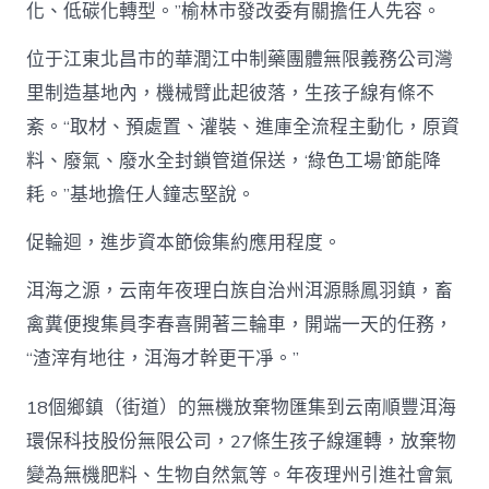
化、低碳化轉型。”榆林市發改委有關擔任人先容。
位于江東北昌市的華潤江中制藥團體無限義務公司灣
里制造基地內，機械臂此起彼落，生孩子線有條不
紊。“取材、預處置、灌裝、進庫全流程主動化，原資
料、廢氣、廢水全封鎖管道保送，‘綠色工場’節能降
耗。”基地擔任人鐘志堅說。
促輪迴，進步資本節儉集約應用程度。
洱海之源，云南年夜理白族自治州洱源縣鳳羽鎮，畜
禽糞便搜集員李春喜開著三輪車，開端一天的任務，
“渣滓有地往，洱海才幹更干凈。”
18個鄉鎮（街道）的無機放棄物匯集到云南順豐洱海
環保科技股份無限公司，27條生孩子線運轉，放棄物
變為無機肥料、生物自然氣等。年夜理州引進社會氣