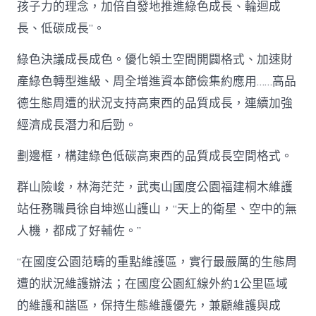
孩子力的理念，加倍自發地推進綠色成長、輪迴成
長、低碳成長”。
綠色決議成長成色。優化領土空間開闢格式、加速財
產綠色轉型進級、周全增進資本節儉集約應用……高品
德生態周遭的狀況支持高東西的品質成長，連續加強
經濟成長潛力和后勁。
劃邊框，構建綠色低碳高東西的品質成長空間格式。
群山險峻，林海茫茫，武夷山國度公園福建桐木維護
站任務職員徐自坤巡山護山，“天上的衛星、空中的無
人機，都成了好輔佐。”
“在國度公園范疇的重點維護區，實行最嚴厲的生態周
遭的狀況維護辦法；在國度公園紅線外約1公里區域
的維護和諧區，保持生態維護優先，兼顧維護與成