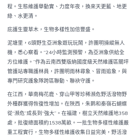
程。生態維護舉動實、力度年夜，換來天更藍、地更
綠、水更清。
庇護生靈草木，生物多樣性加倍豐盛。
泥塘里，6頭野生亞洲象遊玩玩鬧，許團明操縱無人
機，悉心察看。“24小時監測預警，為亞洲象供給全
方位維護。”作為云南西雙版納國度級天然維護區關坪
管護站專職護林員，許團明雨林尋象、冒雨追象，與
專門研究護象隊跨區聯動、聯袂守護。
在江西，華南梅花鹿、穿山甲等珍稀瀕危野活潑物野
外種群獲得恢復性增加。在陜西，朱鹮和秦嶺石蝴蝶
從“瀕危”成長到“強大”。在福建，樹立天然維護地358
處，批復總面積約1538萬畝。一批生物多樣性維護嚴
重工程實行，生物多樣性維護收集日益完美，野活潑