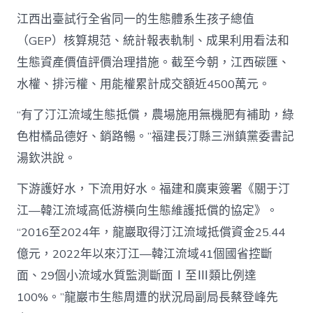
江西出臺試行全省同一的生態體系生孩子總值
（GEP）核算規范、統計報表軌制、成果利用看法和
生態資產價值評價治理措施。截至今朝，江西碳匯、
水權、排污權、用能權累計成交額近4500萬元。
“有了汀江流域生態抵償，農場施用無機肥有補助，綠
色柑橘品德好、銷路暢。”福建長汀縣三洲鎮黨委書記
湯欽洪說。
下游護好水，下流用好水。福建和廣東簽署《關于汀
江—韓江流域高低游橫向生態維護抵償的協定》。
“2016至2024年，龍巖取得汀江流域抵償資金25.44
億元，2022年以來汀江—韓江流域41個國省控斷
面、29個小流域水質監測斷面Ⅰ至Ⅲ類比例達
100%。”龍巖市生態周遭的狀況局副局長蔡登峰先