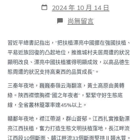
作
發
2024 年 10 月 14 日
者
表
日
在
尚無留言
期
〈以
生
態
習近平總書記指出，“把扶植漂亮中國擺在強國扶植、
“含
綠
平易近族回復的凸起地位，推進城村夫居周遭的狀況
量”
顯明改良、漂亮中國扶植獲得明顯成效，以高品德生
晉
陞
態周遭的狀況支持高東西的品質成長”。
成
長
三秦年夜地，巍巍秦嶺云海翻滾，黃土高原由黃轉
“含
金
綠。陜西襟懷胸襟“國之年夜者”，緊緊守好生態底
量”
線，全省叢林籠罩率達45%以上。
（高
質
贛鄱年夜地，襟江帶湖，群山蒼郁。江西扎實推動漂
甜
心
亮江西扶植，奮力打造生態文明扶植窪地，長江畔流
寶
江西段10個斷面、贛江畔流33個斷面堅持Ⅱ類水質。
物