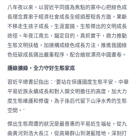
八年夜以來，以習近平同道為焦點的黨中心把綠色成
長理念貫串于經濟社會成長全經過歷程各方面，果斷
不移走生孩子成長、生涯富饒、生態傑出的文明成長
途徑。年夜江南北，錨定目的，真抓實干，鼎力推動
生態文明扶植，加速構成綠色成長方法，推進我國綠
色低碳成長邁出嚴重程序，配合繪就漂亮中國畫卷。
護綠擴綠，全力守好生態家底
習近平總書記指出：“要站在保護國度生態平安、中華
平易近族永續成長和對人類文明擔任的高度，加大力
度生態維護和修復，為子孫后代留下山淨水秀的生態
空間。”
傑出生態周遭的狀況是最普惠的平易近生福祉。從九
曲黃河到浩大長江，從高聳群山到湛藍陸地，深刻打