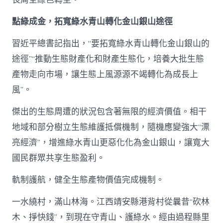
點綠成金，拓寬綠水青山轉化金山銀山途徑
習近平總書記指出，“要拓寬綠水青山轉化金山銀山的
途徑”“推動生態財產化和財產生態化，培養大批生態
產物走向市場，讓生態上風源源不竭轉化為成長上
風”。
傑出的生態周遭的狀況包含著無限的經濟價值。相干
地域和部分樹立生態維護抵償機制，隨機應變強大“漂
亮經濟”，增進綠水青山更惡化化為金山銀山，讓寬大
國民群眾共享生態盈利。
軌制護航，健全生態產物價值完成機制。
一水繞村，滿山林海。江西靖安縣港背村從曩昔“砍林
木、掙快錢”，到現在守青山、護綠水。經由過程縣里