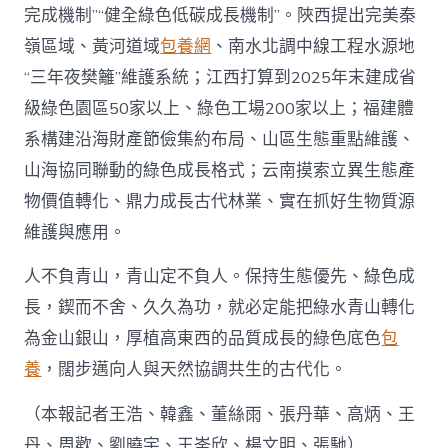
完成機制”“健全綠色低碳成長機制”。陜西提出完美秦
嶺區域、黃河道域
包養網
、南水北調中線工程水源地
“三年夜樊籬”維護系統；江西打算到2025年末建成省
級綠色園區50家以上、綠色工場200家以上；福建體
系構建沿海財產節儉集約布局、山區生態重點維護、
山海協同聯動的綠色成長格式；云南摸索立異生態產
物價值轉化、鼎力成長古代林業、實在抓好生物質源
維護與應用。
人不負青山，青山定不負人。保持生態優先、綠色成
長，鍥而不舍、久久為功，就必定能把綠水青山轉化
為金山銀山，厚植高東西的品質成長的綠色底色
包
養
，闊步邁向人與天然協調共生的古代化。
（本報記者王浩、韓鑫、董絲雨、張丹華、高炳、王
丹、周歡、劉曉宇、王崟欣、楊文明、張馳）