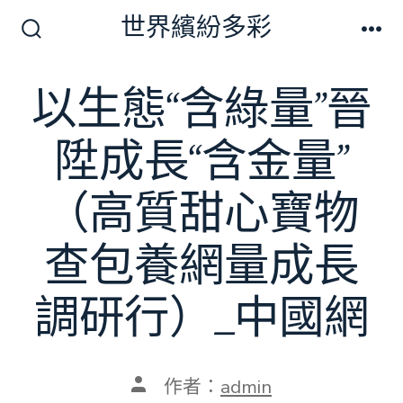
跳
世界繽紛多彩
至
搜
選
尋
單
主
切
以生態“含綠量”晉
要
換
開
內
關
陞成長“含金量”
容
（高質甜心寶物
查包養網量成長
調研行）_中國網
文
作者：
admin
章