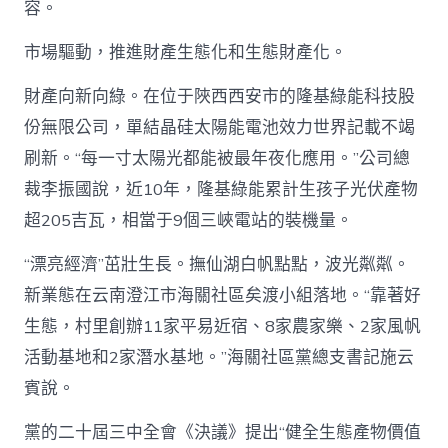
容。
市場驅動，推進財產生態化和生態財產化。
財產向新向綠。在位于陜西西安市的隆基綠能科技股
份無限公司，單結晶硅太陽能電池效力世界記載不竭
刷新。“每一寸太陽光都能被最年夜化應用。”公司總
裁李振國說，近10年，隆基綠能累計生孩子光伏產物
超205吉瓦，相當于9個三峽電站的裝機量。
“漂亮經濟”茁壯生長。撫仙湖白帆點點，波光粼粼。
新業態在云南澄江市海關社區矣渡小組落地。“靠著好
生態，村里創辦11家平易近宿、8家農家樂、2家風帆
活動基地和2家潛水基地。”海關社區黨總支書記施云
賓說。
黨的二十屆三中全會《決議》提出“健全生態產物價值