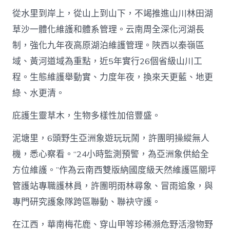
從水里到岸上，從山上到山下，不竭推進山川林田湖
草沙一體化維護和體系管理。云南周全深化河湖長
制，強化九年夜高原湖泊維護管理。陜西以秦嶺區
域、黃河道域為重點，近5年實行26個省級山川工
程。生態維護舉動實、力度年夜，換來天更藍、地更
綠、水更清。
庇護生靈草木，生物多樣性加倍豐盛。
泥塘里，6頭野生亞洲象遊玩玩鬧，許團明操縱無人
機，悉心察看。“24小時監測預警，為亞洲象供給全
方位維護。”作為云南西雙版納國度級天然維護區關坪
管護站專職護林員，許團明雨林尋象、冒雨追象，與
專門研究護象隊跨區聯動、聯袂守護。
在江西，華南梅花鹿、穿山甲等珍稀瀕危野活潑物野