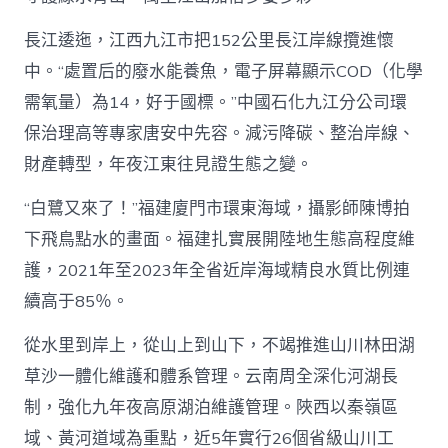
長江逶迤，江西九江市把152公里長江岸線攬進懷
中。“處置后的廢水能養魚，電子屏幕顯示COD（化學
需氧量）為14，好于國標。”中國石化九江分公司環
保治理高等專家唐安中先容。減污降碳、整治岸線、
財產轉型，年夜江東往見證生態之變。
“白鷺又來了！”福建廈門市環東海域，攝影師陳博拍
下飛鳥點水的畫面。福建扎實展開陸地生態高程度維
護，2021年至2023年全省近岸海域精良水質比例連
續高于85％。
從水里到岸上，從山上到山下，不竭推進山川林田湖
草沙一體化維護和體系管理。云南周全深化河湖長
制，強化九年夜高原湖泊維護管理。陜西以秦嶺區
域、黃河道域為重點，近5年實行26個省級山川工