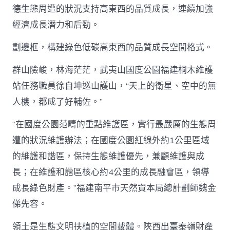
德生態周遭的狀況支持高東西的品質成長，連續加強
經濟成長潛力和后勁。
劃邊框，構建綠色低碳高東西的品質成長空間格式。
群山險峻，林海茫茫，武夷山國度公園福建桐木維護
站任務職員徐自坤巡山護山，“天上的衛星、空中的無
人機，都成了好輔佐。”
“在國度公園范疇的重點維護區，實行最嚴厲的生態周
遭的狀況維護辦法；在國度公園紅線外約1公里區域
的維護和諧區，保持生態維護優先，兼顧維護與成
長；在維護和諧區核心約4公里的成長融會區，領導
成長綠色財產。”福建南平市天然資本局總計劃師魏金
俤先容。
領土是生態文明扶植的空間載體。陜西出臺秦嶺財產