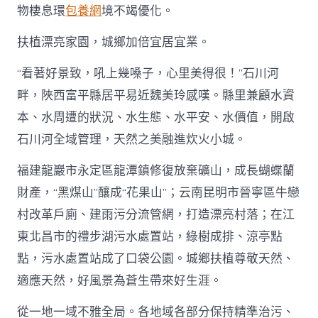
物棲息環
包養網
境不竭優化。
扶植漂亮家園，城鄉加倍宜居宜業。
“看著好景致，吼上幾嗓子，心里美得很！”石川河
畔，陜西富平縣居平易近魏美玲感嘆。縣里兼顧水資
本、水周遭的狀況、水生態、水平安、水價值，開啟
石川河全域管理，天然之美融進炊火小城。
福建龍巖市永定區龍潭鎮修復放棄礦山，成長蝴蝶蘭
財產，“黑煤山”釀成“花果山”；云南昆明市晉寧區牛戀
村改革戶廁、建雨污分流管網，打造漂亮村落；在江
東北昌市的禮步湖污水處置站，綠樹成排、涼亭點
點，污水處置站成了口袋公園。城鄉扶植尊敬天然、
適應天然，好風景為蒼生帶來好生涯。
從一地一域不雅全局。各地域各部分保持精準治污、