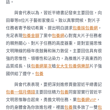
話。
田
華
與會代表以為，習近平總書記發來主要回信，向
等
8
田華等8位片子藝術家傻瓜。致以真摯問候，對片子
位
片
任務者寄予殷切希冀、提出明白請求
包養妹
包養網
，
子
充足表現
包養金額
了黨中
包養網
心對寬大片子任務者
藝
術
的親熱關心、對片子任務的高度器重，是對宣揚思惟
家
文明陣線的極年夜鼓舞和無力敦促。主要回信具有很
主
要
強的思惟性、領導性和沾染力，為推進片子高東西的
回
品質成長、扶
包養網單次
植
女大生包養俱樂部
片子強
覓
包
國供給了遵守。
包養
養
app
與會代表表現，要把深刻進修貫徹習近平總書記
信
精
包養一個月價錢
主要回信精力
包養
同窗習實行習近平
力
文明思惟聯合起來，勇擔文明任務、果
包養網VIP
，
座
談
你的身體會為你放進包裡，裡面
包養
我多放了一雙
包