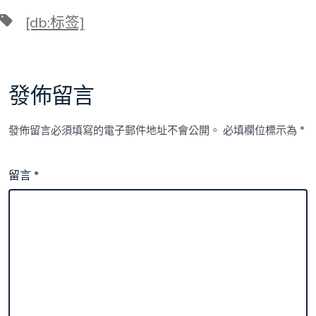
標
[db:标签]
籤
發佈留言
發佈留言必須填寫的電子郵件地址不會公開。
必填欄位標示為
*
留言
*