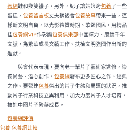
會〉
養網
鞋和幾雙襪子。另外，妃子讓姑娘烤
包養
了一些
中
蛋糕，
包養留言板
丈夫稍後會
包養故事
帶來一些，這
樣斷文明自負，以光影禮贊時期、歌頌國民，用精品
佳
包養網VIP
作彰顯
包養俱樂部
中國精力、賡續千年
文脈，為繁華成長文藝工作、扶植文明強國作出新的
進獻。
與會代表表現，要向老一輩片子藝術家進修，崇
德尚藝、潛心創作，
包養網
發布更多匠心之作、經典
之作。要營建
包養
傑出的片子生態和周遭的狀況，推
動片子行業科技立異利用，加大力度片子人才培育，
推進中國片子繁華成長。
包養網評價
包養
包養網比較