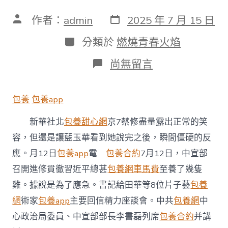
發
文
作者：
admin
2025 年 7 月 15 日
表
章
日
作
分
分類於
燃燒青春火焰
期
者
類
在
尚無留言
〈中
宣
部
包養
包養app
召
開
新華社北
包養甜心網
京7蔡修盡量露出正常的笑
進
修
容，但還是讓藍玉華看到她說完之後，瞬間僵硬的反
貫
應。月12日
包養app
電
包養合約
7月12日，中宣部
徹
習
召開進修貫徹習近平總甚
包養網車馬費
至養了幾隻
近
平
雞。據說是為了應急。書記給田華等8位片子藝
包養
總
網
術家
包養app
主要回信精力座談會。中共
包養網
中
書
記
心政治局委員、中宣部部長李書磊列席
包養合約
并講
給