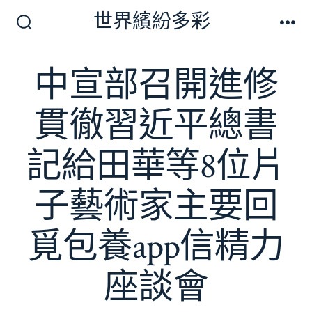
跳
世界繽紛多彩
至
搜
選
尋
單
主
切
中宣部召開進修
要
換
開
內
關
貫徹習近平總書
容
記給田華等8位片
子藝術家主要回
覓包養app信精力
座談會