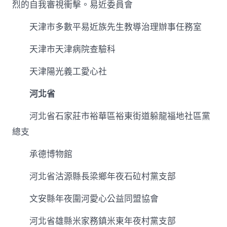
烈的自我審視衝擊。易近委員會
天津市多數平易近族先生教導治理辦事任務室
天津市天津病院查驗科
天津陽光義工愛心社
河北省
河北省石家莊市裕華區裕東街道躲龍福地社區黨
總支
承德博物館
河北省沽源縣長梁鄉年夜石砬村黨支部
文安縣年夜圍河愛心公益同盟協會
河北省雄縣米家務鎮米東年夜村黨支部