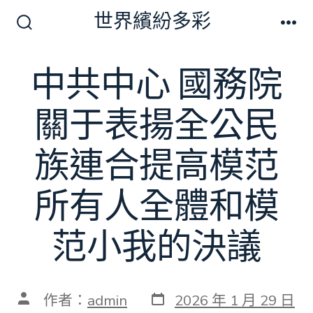
跳
世界繽紛多彩
至
搜
選
尋
單
主
切
中共中心 國務院
要
換
開
內
關
關于表揚全公民
容
族連合提高模范
所有人全體和模
范小我的決議
發
文
作者：
admin
2026 年 1 月 29 日
表
章