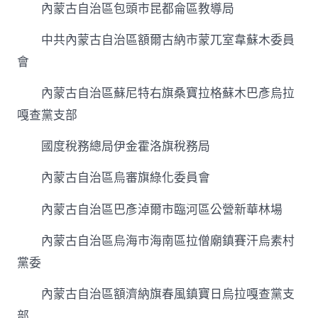
內蒙古自治區包頭市昆都侖區教導局
中共內蒙古自治區額爾古納市蒙兀室韋蘇木委員
會
內蒙古自治區蘇尼特右旗桑寶拉格蘇木巴彥烏拉
嘎查黨支部
國度稅務總局伊金霍洛旗稅務局
內蒙古自治區烏審旗綠化委員會
內蒙古自治區巴彥淖爾市臨河區公營新華林場
內蒙古自治區烏海市海南區拉僧廟鎮賽汗烏素村
黨委
內蒙古自治區額濟納旗春風鎮寶日烏拉嘎查黨支
部