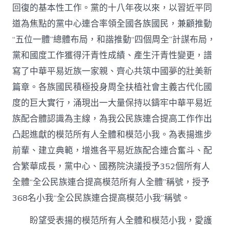
回復的基本性工作。黨的十八年夜以來，以習近平同
模
范
道為焦點的黨中心連合率領全國各族國民，兼顧推動
所
有
“五位一體”總體布局，和諧推動“四個周全”計謀布局，
人
黨和國度工作獲得汗青性成績、產生汗青性變更，譜
全
體
寫了中華平易近族一家親、齊心共筑中國夢的壯美新
和
篇章。各族國民積極投身周全扶植社會主義古代化國
模
范
度的巨大實行，涌現出一大量保持以鑄牢中華平易近
小
族配合體認識為主線，為我公民族連合提高工作作出
我
的
凸起進獻的模范所有人全體和模范小我。為表揚進步
決
前輩、建立典範，增進各平易近族配合連合奮斗、配
議〉
中
合繁華成長，黨中心、國務院決議授予352個所有人
全體“全公民族連合提高模范所有人全體”稱號，授予
368名小我“全公民族連合提高模范小我”稱號。
盼望受表揚的模范所有人全體和模范小我，愛護