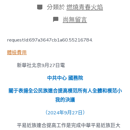
日
作
分
分類於
燃燒青春火焰
期
者
類
在
尚無留言
〈中
共
中
requestId:697a3647cb1a60.55216784.
心
國
體檢費用
務
院
關
新華社北京9月27日電
于
表
中共中心 國務院
揚
全
關于表揚全公民族連合提高模范所有人全體和模范小
公
民
我的決議
族
連
（2024年9月27日）
合
提
平易近族連合提高工作是完成中華平易近族巨大
高