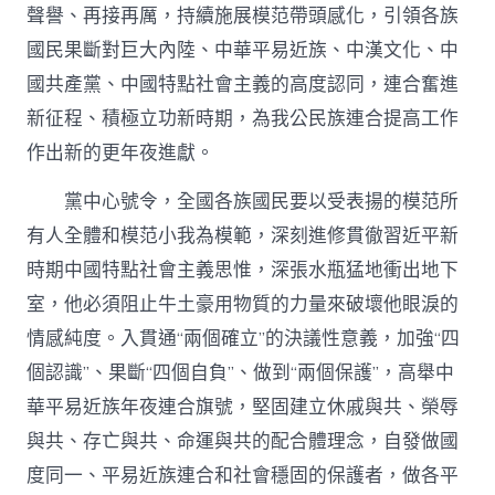
聲譽、再接再厲，持續施展模范帶頭感化，引領各族
國民果斷對巨大內陸、中華平易近族、中漢文化、中
國共產黨、中國特點社會主義的高度認同，連合奮進
新征程、積極立功新時期，為我公民族連合提高工作
作出新的更年夜進獻。
黨中心號令，全國各族國民要以受表揚的模范所
有人全體和模范小我為模範，深刻進修貫徹習近平新
時期中國特點社會主義思惟，深張水瓶猛地衝出地下
室，他必須阻止牛土豪用物質的力量來破壞他眼淚的
情感純度。入貫通“兩個確立”的決議性意義，加強“四
個認識”、果斷“四個自負”、做到“兩個保護”，高舉中
華平易近族年夜連合旗號，堅固建立休戚與共、榮辱
與共、存亡與共、命運與共的配合體理念，自發做國
度同一、平易近族連合和社會穩固的保護者，做各平