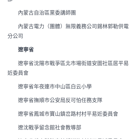
內蒙古自治區黨委講師團
內蒙古電力（團體）無限義務公司錫林郭勒供電
分公司
遼寧省
遼寧省沈陽市戰爭區北市場街道安圖社區居平易
近委員會
遼寧省年夜連市中山區白云小學
遼寧省撫順市公安局反可怕任務支隊
遼寧省鳳城市寶山鎮岔路村村平易近委員會
遼沈戰爭留念館社會教導部