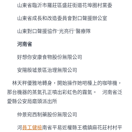
山東省臨沂市羅莊區盛莊街道花埠圈村黨委
山東省成長和改造委員會對口聲援辦公室
山東對口聲援協作“光亮行”醫療隊
河南省
好想你安康食物股份無限公司
安陽殷墟景區治理無限公司
林天秤優雅地轉身，開始操作她吧檯上的咖啡機，
那台機器的蒸氣孔正噴出彩虹色的霧氣。 河南省泛
愛縣公安局磨頭派出所
仲景宛西制藥股份無限公司
河
員工健檢
南省平易近權縣王橋鎮麻花莊村村平