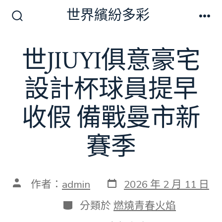
跳
世界繽紛多彩
至
搜
選
尋
單
主
切
世JIUYI俱意豪宅
要
換
開
內
關
設計杯球員提早
容
收假 備戰曼市新
賽季
發
文
作者：
admin
2026 年 2 月 11 日
表
章
日
作
分
分類於
燃燒青春火焰
期
者
類