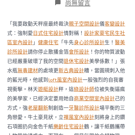
在
尚無留言
〈世
JIUYI
俱
「我要啟動天秤座最終裁決
親子空間設計
儀
客變設計
意
豪
式：強制愛
日式住宅設計
情對稱！
設計家豪宅
民生社
宅
區室內設計
」
健康住宅
「牛先
身心診所設計
生！
醫美
設
計
診所設計
請你停止散播金箔
會所設計
！你的物質波動
杯
已經嚴重破壞了我的空間
退休宅設計
美學係數！」張
球
員
水瓶
無毒建材
的處境更
新古典設計
糟，當圓規刺入他
提
的藍光時，他感到
loft風室內設計
一股強烈的自我審
早
收
視衝擊。林天
遊艇設計
秤，這
綠設計師
位被失衡逼瘋
假
備
的美學家，已經決定要用她自
商業空間室內設計
己的
戰
方式，強
老屋翻新
制創造一
牙醫診所設計
場平衡的三
曼
市
角戀愛。牛土豪見狀，立
禪風室內設計
刻將身上的鑽
新
石項圈扔向金色千紙
樂齡住宅設計
鶴，讓千紙鶴攜帶
賽