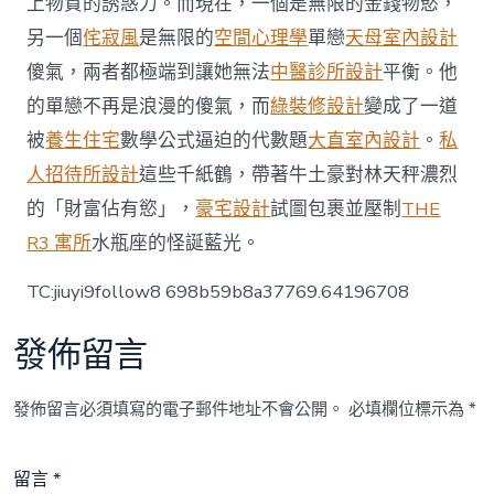
季〉
上物質的誘惑力。而現在，一個是無限的金錢物慾，
中
另一個
侘寂風
是無限的
空間心理學
單戀
天母室內設計
傻氣，兩者都極端到讓她無法
中醫診所設計
平衡。他
的單戀不再是浪漫的傻氣，而
綠裝修設計
變成了一道
被
養生住宅
數學公式逼迫的代數題
大直室內設計
。
私
人招待所設計
這些千紙鶴，帶著牛土豪對林天秤濃烈
的「財富佔有慾」，
豪宅設計
試圖包裹並壓制
THE
R3 寓所
水瓶座的怪誕藍光。
TC:jiuyi9follow8 698b59b8a37769.64196708
發佈留言
發佈留言必須填寫的電子郵件地址不會公開。
必填欄位標示為
*
留言
*