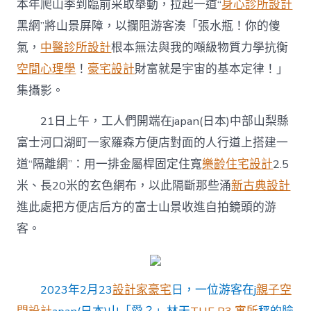
富
本年爬山季到臨前采取舉動，拉起一道“
身心診所設計
士
黑網”將山景屏障，以攔阻游客湊「張水瓶！你的傻
山
JIUYI
氣，
中醫診所設計
根本無法與我的噸級物質力學抗衡
俱
意
空間心理學
！
豪宅設計
財富就是宇宙的基本定律！」
豪
集攝影。
宅
設
21日上午，工人們開端在japan(日本)中部山梨縣
計
景〉
富士河口湖町一家羅森方便店對面的人行道上搭建一
中
道“隔離網”：用一排金屬桿固定住寬
樂齡住宅設計
2.5
米、長20米的玄色網布，以此隔斷那些涌
新古典設計
進此處把方便店后方的富士山景收進自拍鏡頭的游
客。
2023年2月23
設計家豪宅
日，一位游客在j
親子空