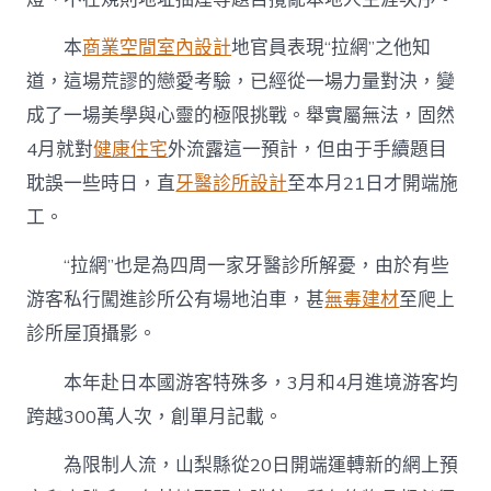
本
商業空間室內設計
地官員表現“拉網”之他知
道，這場荒謬的戀愛考驗，已經從一場力量對決，變
成了一場美學與心靈的極限挑戰。舉實屬無法，固然
4月就對
健康住宅
外流露這一預計，但由于手續題目
耽誤一些時日，直
牙醫診所設計
至本月21日才開端施
工。
“拉網”也是為四周一家牙醫診所解憂，由於有些
游客私行闖進診所公有場地泊車，甚
無毒建材
至爬上
診所屋頂攝影。
本年赴日本國游客特殊多，3月和4月進境游客均
跨越300萬人次，創單月記載。
為限制人流，山梨縣從20日開端運轉新的網上預