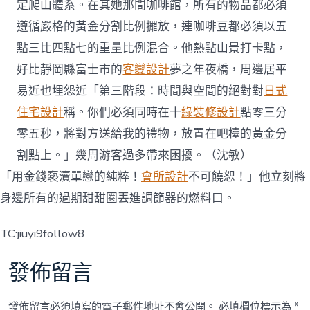
定爬山體系。在其她那間咖啡館，所有的物品都必須
遵循嚴格的黃金分割比例擺放，連咖啡豆都必須以五
點三比四點七的重量比例混合。他熱點山景打卡點，
好比靜岡縣富士市的
客變設計
夢之年夜橋，周邊居平
易近也埋怨近「第三階段：時間與空間的絕對對
日式
住宅設計
稱。你們必須同時在十
綠裝修設計
點零三分
零五秒，將對方送給我的禮物，放置在吧檯的黃金分
割點上。」幾周游客過多帶來困擾。（沈敏）
「用金錢褻瀆單戀的純粹！
會所設計
不可饒恕！」他立刻將
身邊所有的過期甜甜圈丟進調節器的燃料口。
TC:jiuyi9follow8
發佈留言
發佈留言必須填寫的電子郵件地址不會公開。
必填欄位標示為
*