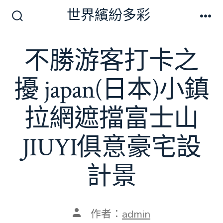
跳
世界繽紛多彩
至
搜
選
尋
單
主
切
不勝游客打卡之
要
換
開
內
關
擾 japan(日本)小鎮
容
拉網遮擋富士山
JIUYI俱意豪宅設
計景
文
作者：
admin
章