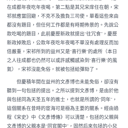
在成都年夜吃年夜喝，第二點是其兄宋庠任在朝，宋
祁就應當回避，不克不及擔負三司使。單看這些來由
都沒有題目，但任何工作都是有時期佈景的。先說公
款吃喝的題目，此前慶歷新政就提出“往冗食”，慶歷
新政掉敗后，公款年夜吃年夜喝不單沒有處理反而加
倍嚴重，宋祁所到的益州又是“喜行樂”的處所（本日
之人往成都也仍然可以或許感觸感染到“喜行樂”的風
氣），宋祁沒能免俗，就被包拯給彈劾了。
但慶積年間在益州的文彥博也未能免俗，卻沒有
聽到一句包拯的提出。之所以提到文彥博，是由於他
與包拯同為天圣五年的進士，也就是所謂的“同年”，
這個關系在昔時的宦海可是極為主要的關系。經由過
程《宋史》中《文彥博傳》可以清楚，包拯的父親與
文彥博的父親本是“同官閣中”，固然后來包拯的小兒