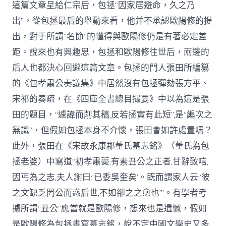
這篇文章呈給仁宗后，包拯“因家居避命，久之乃
出”，從包拯最后的舉動來看，他并不承認歐陽修的提
出，對于所謂“名節”的懂得與歐陽修仍是有著必定差
距。說來也有興趣思，包拯和歐陽修往世后，兩邊的
后人也都決心回避這篇文章。包拯的門人張田所編纂
的《包孝肅公奏議集》中居然沒有包拯彈劾張方平、
宋祁的奏疏，在《四庫全書總目撮要》中以為這是張
田的題目，“遽諱而削其稿,反若拯實有此短”,是“編次之
無識”，但假如包拯本身不介懷，張田會如許處置嗎？
此外，張田在《宋故永康郡董氏墓志銘》（董氏為包
拯老婆）中寫道“初孝肅薨,有素丑公之正者,甘辭致唁,
因丐為之志,夫人謝曰:‘已委吳奎矣’。既而謂家人云:‘彼
之文缺乏罔公而惑后世,不如卻之之愈也’”。有學者考
據所謂“丑公”應當就是歐陽修，想來也是遺憾，假如
是歐陽修為包拯書寫墓志銘，說不定中國文學史又多