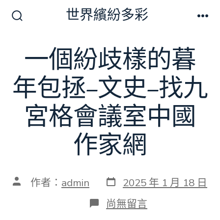
跳
世界繽紛多彩
至
搜
選
尋
單
主
切
一個紛歧樣的暮
要
換
開
內
關
年包拯–文史–找九
容
宮格會議室中國
作家網
發
文
作者：
admin
2025 年 1 月 18 日
表
章
日
作
在
尚無留言
期
者
〈一