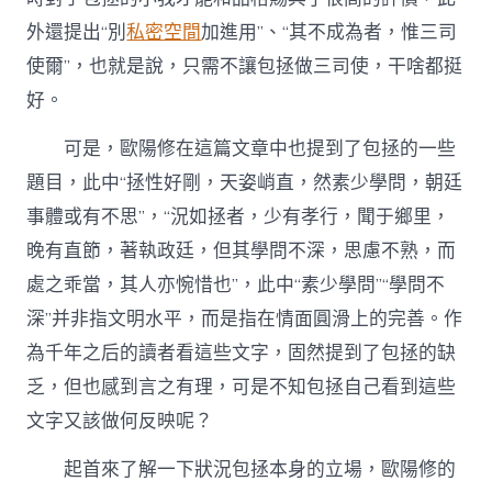
外還提出“別
私密空間
加進用”、“其不成為者，惟三司
使爾”，也就是說，只需不讓包拯做三司使，干啥都挺
好。
可是，歐陽修在這篇文章中也提到了包拯的一些
題目，此中“拯性好剛，天姿峭直，然素少學問，朝廷
事體或有不思”，“況如拯者，少有孝行，聞于鄉里，
晚有直節，著執政廷，但其學問不深，思慮不熟，而
處之乖當，其人亦惋惜也”，此中“素少學問”“學問不
深”并非指文明水平，而是指在情面圓滑上的完善。作
為千年之后的讀者看這些文字，固然提到了包拯的缺
乏，但也感到言之有理，可是不知包拯自己看到這些
文字又該做何反映呢？
起首來了解一下狀況包拯本身的立場，歐陽修的