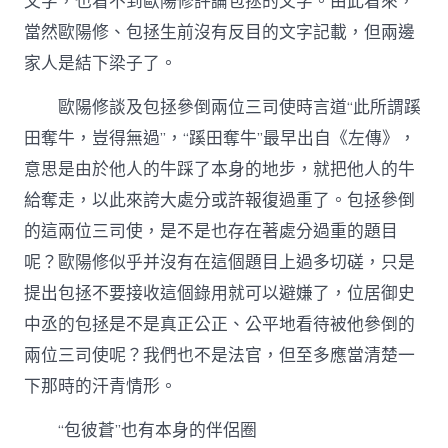
文字，也看不到歐陽修評論包拯的文字。由此看來，
當然歐陽修、包拯生前沒有反目的文字記載，但兩邊
家人是結下梁子了。
歐陽修談及包拯參倒兩位三司使時言道“此所謂蹊
田奪牛，豈得無過”，“蹊田奪牛”最早出自《左傳》，
意思是由於他人的牛踩了本身的地步，就把他人的牛
給奪走，以此來誇大處分或許報復過重了。包拯參倒
的這兩位三司使，是不是也存在著處分過重的題目
呢？歐陽修似乎并沒有在這個題目上過多切磋，只是
提出包拯不要接收這個錄用就可以避嫌了，位居御史
中丞的包拯是不是真正公正、公平地看待被他參倒的
兩位三司使呢？我們也不是法官，但至多應當清楚一
下那時的汗青情形。
“包彼蒼”也有本身的伴侶圈