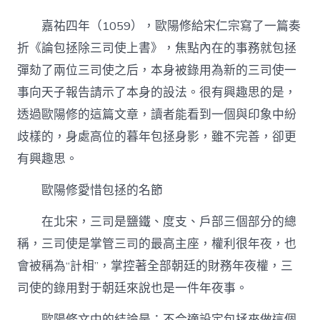
個
紛
嘉祐四年（1059），歐陽修給宋仁宗寫了一篇奏
歧
樣
折《論包拯除三司使上書》，焦點內在的事務就包拯
的
彈劾了兩位三司使之后，本身被錄用為新的三司使一
暮
年
事向天子報告請示了本身的設法。很有興趣思的是，
包
透過歐陽修的這篇文章，讀者能看到一個與印象中紛
拯
–
歧樣的，身處高位的暮年包拯身影，雖不完善，卻更
文
有興趣思。
史
–
找
歐陽修愛惜包拯的名節
九
宮
在北宋，三司是鹽鐵、度支、戶部三個部分的總
格
稱，三司使是掌管三司的最高主座，權利很年夜，也
會
議
會被稱為“計相”，掌控著全部朝廷的財務年夜權，三
室
中
司使的錄用對于朝廷來說也是一件年夜事。
國
作
歐陽修文中的結論是：不合適設定包拯來做這個