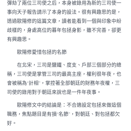
彈劾了兩位三司使之后，本身被錄用為新的三司使一
暮
年
事向天子報告請示了本身的設法。很有興趣思的是，
包
透過歐陽修的這篇文章，讀者能看到一個與印象中紛
拯
–
歧樣的，身處高位的暮年包拯身影，雖不完善，卻更
文
有興趣思。
史
–
找
歐陽修愛惜包拯的名節
九
宮
在北宋，三司是鹽鐵、度支、戶部三個部分的總
格
稱，三司使是掌管三司的最高主座，權利很年夜，也
會
議
會被稱為“計相”，掌控著全部朝廷的財務年夜權，三
室
中
司使的錄用對于朝廷來說也是一件年夜事。
國
作
歐陽修文中的結論是：不合適設定包拯來做這個
家
職務，焦點題目是有損“名節”，對朝廷、對包拯都欠
網〉
中
好。