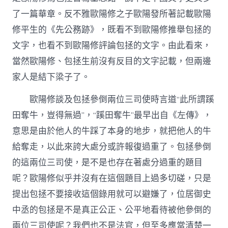
了一篇華章。反不雅歐陽修之子歐陽發所著記載歐陽
修平生的《先公務跡》，既看不到歐陽修推舉包拯的
文字，也看不到歐陽修評論包拯的文字。由此看來，
當然歐陽修、包拯生前沒有反目的文字記載，但兩邊
家人是結下梁子了。
歐陽修談及包拯參倒兩位三司使時言道“此所謂蹊
田奪牛，豈得無過”，“蹊田奪牛”最早出自《左傳》，
意思是由於他人的牛踩了本身的地步，就把他人的牛
給奪走，以此來誇大處分或許報復過重了。包拯參倒
的這兩位三司使，是不是也存在著處分過重的題目
呢？歐陽修似乎并沒有在這個題目上過多切磋，只是
提出包拯不要接收這個錄用就可以避嫌了，位居御史
中丞的包拯是不是真正公正、公平地看待被他參倒的
兩位三司使呢？我們也不是法官，但至多應當清楚一