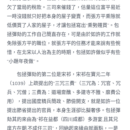
欠了當局的稅款。三司來催錢了，估量這位富平易近
一時沒錢就只好把本身的屋子變賣，而張方平乘隙就
低價買了人家的屋子，才讓包拯寫出“乘勢賤買”。包
拯彈劾的工作自己簡直存在，可是由於如許的工作就
免除張方平的職位，就張方平的任務才能來說有些惋
惜，在北宋以人治為主的時期，包拯如許做似乎有些
“小題年夜做”。
包拯彈劾的第二位是宋祁，宋祁在寶元二年
（1039）上疏提出的“三冗三費”（三冗為：冗官、冗
兵、冗僧；三費為：道場齋醮、多建寺不雅、靡費公
用），提出國度精兵簡政、節儉開支，就是如許一位
提出節省提出的官員，本身生涯卻比擬奢侈。包拯彈
劾其的來由為“祁在益都（四川成都）多游宴,且其兄
庠方在朝,不成任三司”，回納起來緣由就兩點，一是