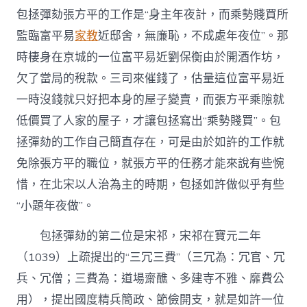
包拯彈劾張方平的工作是“身主年夜計，而乘勢賤買所
監臨富平易
家教
近邸舍，無廉恥，不成處年夜位”。那
時棲身在京城的一位富平易近劉保衡由於開酒作坊，
欠了當局的稅款。三司來催錢了，估量這位富平易近
一時沒錢就只好把本身的屋子變賣，而張方平乘隙就
低價買了人家的屋子，才讓包拯寫出“乘勢賤買”。包
拯彈劾的工作自己簡直存在，可是由於如許的工作就
免除張方平的職位，就張方平的任務才能來說有些惋
惜，在北宋以人治為主的時期，包拯如許做似乎有些
“小題年夜做”。
包拯彈劾的第二位是宋祁，宋祁在寶元二年
（1039）上疏提出的“三冗三費”（三冗為：冗官、冗
兵、冗僧；三費為：道場齋醮、多建寺不雅、靡費公
用），提出國度精兵簡政、節儉開支，就是如許一位