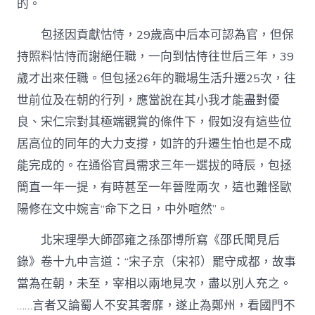
的。
包拯因貢獻怙恃，29歲高中后本可認為官，但保
持照料怙恃而謝絕任職，一向到怙恃往世后三年，39
歲才出來任職。但包拯26年的職場生活升遷25次，往
世前位及在朝的行列，應當說在其小我才能盡對優
良、宋仁宗對其極端觀賞的條件下，假如沒有這些位
居高位的同年的大力支撐，如許的升遷生怕也是不成
能完成的。在通俗官員需求三年一選拔的時辰，包拯
簡直一年一提，有時甚至一年晉陞兩次，這也難怪歐
陽修在文中婉言“命下之日，中外喧然”。
北宋理學大師邵雍之孫邵博所寫《邵氏聞見后
錄》卷十九中言道：“宋子京（宋祁）罷守成都，故事
當為在朝，未至，宰相以兩地見次，盡以別人充之。
……言者又論蜀人不安其奢靡，遂止為鄭州，看國門不