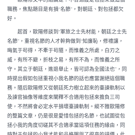
家
職務，焦點題目是有損“名節”，對朝廷、對包拯都欠
網〉
中
好。
起首，歐陽修談到“軍旅之士先材能，朝廷之士先
名節”，重視名節的人才幹夠做到“知廉恥，修禮讓，
晦氣于茍得，不牽于茍隨，而惟義之所處，白刃之
威，有所不避，折枝之易，有所不為，而惟義之所
守。其立于朝廷，進退舉止，皆可認為全國法也”，同
時提出假如包拯重視小我名節的話也應當謝絕這個職
務。隨后歐陽修又從朝廷死力樹立起來的臺諫軌制以
及諫官抽像等維度來闡釋不合適用包拯來擔負三司
使，不然將會必定水平損壞臺諫軌制。縱不雅歐陽修
的整篇文章，仍是很是愛惜包拯的名節，也試圖從包
拯小我的角度切磋其不合適承當這項任務的緣由，同
時對于包拯的小我才能和品格賜與了很高的評價，此