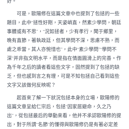
好。
可是，歐陽修在這篇文章中也提到了包拯的一些
題目，此中“拯性好剛，天姿峭直，然素少學問，朝廷
事體或有不思”，“況如拯者，少有孝行，聞于鄉里，
晚有直節，著執政廷，但其學問不深，思慮不熟，而
處之乖當，其人亦惋惜也”，此中“素少學問”“學問不
深”并非指文明水平，而是指在情面圓滑上的完善。作
為千年之后的讀者看這些文字，固然提到了包拯的缺
乏，但也感到言之有理，可是不知包拯自己看到這些
文字又該做何反映呢？
起首來了解一下狀況包拯本身的立場，歐陽修的
這篇文章呈給仁宗后，包拯“因家居避命，久之乃
出”，從包拯最后的舉動來看，他并不承認歐陽修的提
出，對于所謂“名節”的懂得與歐陽修仍是有著必定差