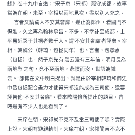
錄》卷十九中言道：“宋子京（宋祁）罷守成都，故事
當為在朝，未至，宰相以兩地見次，盡以別人充之。
……言者又論蜀人不安其奢靡，遂止為鄭州，看國門不
得進，久之再為翰林承旨。不多，不幸訃至成都，士
平易近哭于其祠者數千人。謂‘不安其奢靡’者誣矣。宰
相，韓魏公（韓琦，包拯同年）也。言者，包孝肅
（包拯）也。然子京先有‘碧云漫有三年信，明月長為
兩地愁’之句，竟不至兩地，悲憤而沒，世認為讖
云。”邵博在文中明白提出，就是由於宰相韓琦和御史
中丞包拯配合盡力才使得宋祁沒能成為三司使，還要
誣告他“不安其奢靡”。看來歐陽修所提出的題目，昔
時還有不少人也是看到了。
宋庠在朝，宋祁就不克不及當三司使了嗎？實際
上說，宋朝有避親軌制，宋庠在朝，宋祁簡直不克不