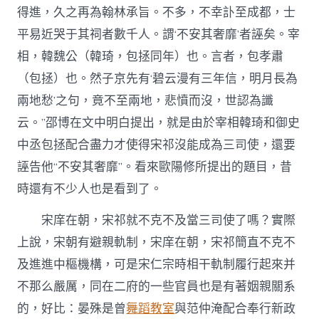
得進，久之再為翰林承旨。不多，不幸訃至成都，士
平易近哭于其祠者數千人。謂‘不安其奢靡’者誣矣。宰
相，韓魏公（韓琦，包拯同年）也。言者，包孝肅
（包拯）也。然子京先有‘碧云漫有三年信，明月長為
兩地愁’之句，竟不至兩地，悲憤而沒，世認為讖
云。”邵博在文中明白提出，就是由於宰相韓琦和御史
中丞包拯配合盡力才使得宋祁沒能成為三司使，還要
誣告他“不安其奢靡”。看來歐陽修所提出的題目，昔
時還有不少人也是看到了。
宋庠在朝，宋祁就不克不及當三司使了嗎？實際
上說，宋朝有避親軌制，宋庠在朝，宋祁簡直不克不
及進進中樞機構，可是宋仁宗時相干軌制履行起來并
不那么嚴厲，同在二府的一些官員也是有著姻親關系
的，好比：晏殊是曾
舞蹈教室
與范仲淹配合奉行新政