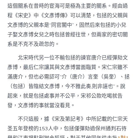
這個關系在昔時的宦海可是極為主要的關系。經由過
程《宋史》中《文彥博傳》可以清楚，包拯的父親與
文彥博的父親本是“同官閣中”，固然后來包拯的小兒
子娶文彥博女兒之時包拯曾經往世，但兩家的密切關
系是不克不及疏忽的。
北宋時代另一位不輸包拯的諫官唐介已經彈劾文
彥博，最后仁宗讓其與文彥博當面臨質。宋仁宗雖不
滿唐介，但也必需認可“介（唐介）言奎（吳奎）、拯
（包拯）皆陰結文彥博，今不雅此奏,則非誣也”。說
起來，就是包拯處事并不公平，宋祁公款吃喝就告
發，文彥博的事就當沒看見。
不只這般，據《宋及第記考》中所記載的仁宗天
圣五年登榜的153人中，包拯僅彈劾過保州通判石待