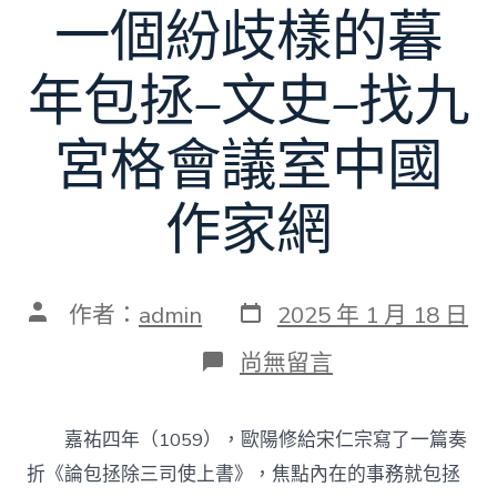
一個紛歧樣的暮
年包拯–文史–找九
宮格會議室中國
作家網
發
文
作者：
admin
2025 年 1 月 18 日
表
章
日
作
在
尚無留言
期
者
〈一
個
紛
嘉祐四年（1059），歐陽修給宋仁宗寫了一篇奏
歧
樣
折《論包拯除三司使上書》，焦點內在的事務就包拯
的