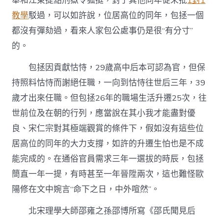
舉和江東提點刑獄令狐挺，對于其他同年從未批
1對1
教學
駁過，可以如許說，位居高位的同年，包拯一個
都沒有彈劾過，看來人家包公處事仍是很“有分寸”
的。
包拯因貢獻怙恃，29歲高中后本可認為官，但保
持照料怙恃而謝絕任職，一向到怙恃往世后三年，39
歲才出來任職。但包拯26年的職場生活升遷25次，往
世前位及在朝的行列，應當說在其小我才能盡對優
良、宋仁宗對其極端觀賞的條件下，假如沒有這些位
居高位的同年的大力支撐，如許的升遷生怕也是不成
能完成的。在通俗官員需求三年一選拔的時辰，包拯
簡直一年一提，有時甚至一年晉陞兩次，這也難怪歐
陽修在文中婉言“命下之日，中外喧然”。
北宋理學大師邵雍之孫邵博所寫《邵氏聞見后