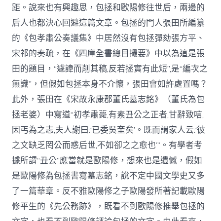
距。說來也有興趣思，包拯和歐陽修往世后，兩邊的
后人也都決心回避這篇文章。包拯的門人張田所編纂
的《包孝肅公奏議集》中居然沒有包拯彈劾張方平、
宋祁的奏疏，在《四庫全書總目撮要》中以為這是張
田的題目，“遽諱而削其稿,反若拯實有此短”,是“編次之
無識”，但假如包拯本身不介懷，張田會如許處置嗎？
此外，張田在《宋故永康郡董氏墓志銘》（董氏為包
拯老婆）中寫道“初孝肅薨,有素丑公之正者,甘辭致唁,
因丐為之志,夫人謝曰:‘已委吳奎矣’。既而謂家人云:‘彼
之文缺乏罔公而惑后世,不如卻之之愈也’”。有學者考
據所謂“丑公”應當就是歐陽修，想來也是遺憾，假如
是歐陽修為包拯書寫墓志銘，說不定中國文學史又多
了一篇華章。反不雅歐陽修之子歐陽發所著記載歐陽
修平生的《先公務跡》，既看不到歐陽修推舉包拯的