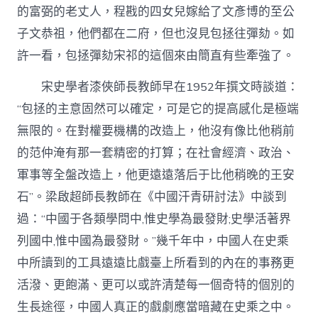
的富弼的老丈人，程戡的四女兒嫁給了文彥博的至公
子文恭祖，他們都在二府，但也沒見包拯往彈劾。如
許一看，包拯彈劾宋祁的這個來由簡直有些牽強了。
宋史學者漆俠師長教師早在1952年撰文時談道：
“包拯的主意固然可以確定，可是它的提高感化是極端
無限的。在對權要機構的改造上，他沒有像比他稍前
的范仲淹有那一套精密的打算；在社會經濟、政治、
軍事等全盤改造上，他更遠遠落后于比他稍晚的王安
石”。梁啟超師長教師在《中國汗青研討法》中談到
過：“中國于各類學問中,惟史學為最發財;史學活著界
列國中,惟中國為最發財。”幾千年中，中國人在史乘
中所讀到的工具遠遠比戲臺上所看到的內在的事務更
活潑、更飽滿、更可以或許清楚每一個奇特的個別的
生長途徑，中國人真正的戲劇應當暗藏在史乘之中。