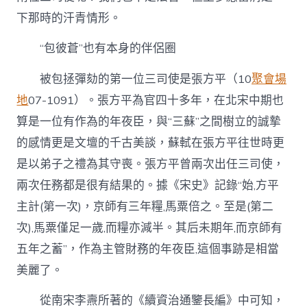
下那時的汗青情形。
“包彼蒼”也有本身的伴侶圈
被包拯彈劾的第一位三司使是張方平（10
聚會場
地
07-1091）。張方平為官四十多年，在北宋中期也
算是一位有作為的年夜臣，與“三蘇”之間樹立的誠摯
的感情更是文壇的千古美談，蘇軾在張方平往世時更
是以弟子之禮為其守喪。張方平曾兩次出任三司使，
兩次任務都是很有結果的。據《宋史》記錄“始,方平
主計(第一次)，京師有三年糧,馬粟倍之。至是(第二
次),馬粟僅足一歲,而糧亦減半。其后未期年,而京師有
五年之蓄”，作為主管財務的年夜臣,這個事跡是相當
美麗了。
從南宋李燾所著的《續資治通鑒長編》中可知，