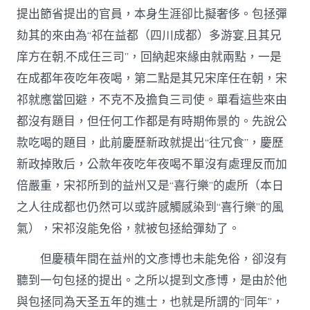
提出節省提出的官員，本身生涯卻比擬奢侈。包拯彈
劾其的來由為“祁在益都（四川成都）多游宴,且其兄
庠方在朝,不成任三司”，回納起來緣由就兩點，一是
在成都年夜吃年夜喝，第二點是其兄宋庠任在朝，宋
祁就應當回避，不克不及擔負三司使。單看這些來由
都沒有題目，但任何工作都是有時期佈景的。先說公
款吃喝的題目，此前慶歷新政就提出“往冗食”，慶歷
新政掉敗后，公款年夜吃年夜喝不單沒有處理反而加
倍嚴重，宋祁所到的益州又是“喜行樂”的處所（本日
之人往成都也仍然可以或許感觸感染到“喜行樂”的風
氣），宋祁沒能免俗，就被包拯給彈劾了。
但慶積年間在益州的文彥博也未能免俗，卻沒有
聽到一句包拯的提出。之所以提到文彥博，是由於他
與包拯同為天圣五年的進士，也就是所謂的“同年”，