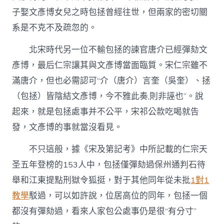
子娶文彥博女兒之時包拯曾經往世，但兩家的密切關
系是不克不及疏忽的。
北宋時代另一位不輸包拯的諫官唐介已經彈劾文
彥博，最后仁宗讓其與文彥博當面臨質。宋仁宗雖不
滿唐介，但也必需認可“介（唐介）言奎（吳奎）、拯
（包拯）皆陰結文彥博，今不雅此奏,則非誣也”。說
起來，就是包拯處事并不公平，宋祁公款吃喝就告
發，文彥博的事就當沒看見。
不只這般，據《宋及第記考》中所記載的仁宗天
圣五年登榜的153人中，包拯僅彈劾過保州通判石待
舉和江東提點刑獄令狐挺，對于其他同年從未批
1對1
教學
駁過，可以如許說，位居高位的同年，包拯一個
都沒有彈劾過，看來人家包公處事仍是很“有分寸”