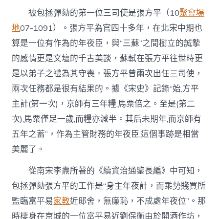
被包拯彈劾的第一位三司使是張方平（10
聚會場
地
07-1091）。張方平為官四十多年，在北宋中期也
算是一位有作為的年夜臣，與“三蘇”之間樹立的誠摯
的感情更是文壇的千古美談，蘇軾在張方平往世時更
是以弟子之禮為其守喪。張方平曾兩次出任三司使，
兩次任務都是很有結果的。據《宋史》記錄“始,方平
主計(第一次)，京師有三年糧,馬粟倍之。至是(第二
次),馬粟僅足一歲,而糧亦減半。其后未期年,而京師有
五年之蓄”，作為主管財務的年夜臣,這個事跡是相當
美麗了。
從南宋李燾所著的《續資治通鑒長編》中可知，
包拯彈劾張方平的工作是“身主年夜計，而乘勢賤買所
監臨富平易
家教
近邸舍，無廉恥，不成處年夜位”。那
時棲身在京城的一位富平易近劉保衡由於開酒作坊，