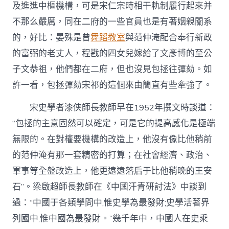
及進進中樞機構，可是宋仁宗時相干軌制履行起來并
不那么嚴厲，同在二府的一些官員也是有著姻親關系
的，好比：晏殊是曾
舞蹈教室
與范仲淹配合奉行新政
的富弼的老丈人，程戡的四女兒嫁給了文彥博的至公
子文恭祖，他們都在二府，但也沒見包拯往彈劾。如
許一看，包拯彈劾宋祁的這個來由簡直有些牽強了。
宋史學者漆俠師長教師早在1952年撰文時談道：
“包拯的主意固然可以確定，可是它的提高感化是極端
無限的。在對權要機構的改造上，他沒有像比他稍前
的范仲淹有那一套精密的打算；在社會經濟、政治、
軍事等全盤改造上，他更遠遠落后于比他稍晚的王安
石”。梁啟超師長教師在《中國汗青研討法》中談到
過：“中國于各類學問中,惟史學為最發財;史學活著界
列國中,惟中國為最發財。”幾千年中，中國人在史乘