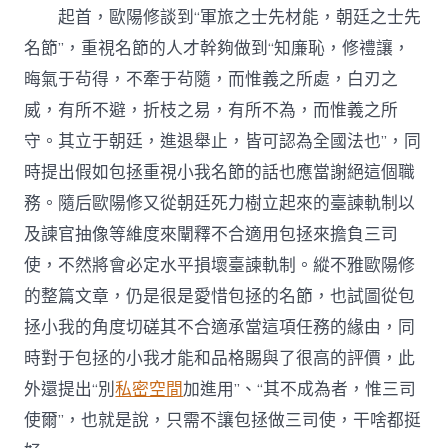
起首，歐陽修談到“軍旅之士先材能，朝廷之士先
名節”，重視名節的人才幹夠做到“知廉恥，修禮讓，
晦氣于茍得，不牽于茍隨，而惟義之所處，白刃之
威，有所不避，折枝之易，有所不為，而惟義之所
守。其立于朝廷，進退舉止，皆可認為全國法也”，同
時提出假如包拯重視小我名節的話也應當謝絕這個職
務。隨后歐陽修又從朝廷死力樹立起來的臺諫軌制以
及諫官抽像等維度來闡釋不合適用包拯來擔負三司
使，不然將會必定水平損壞臺諫軌制。縱不雅歐陽修
的整篇文章，仍是很是愛惜包拯的名節，也試圖從包
拯小我的角度切磋其不合適承當這項任務的緣由，同
時對于包拯的小我才能和品格賜與了很高的評價，此
外還提出“別
私密空間
加進用”、“其不成為者，惟三司
使爾”，也就是說，只需不讓包拯做三司使，干啥都挺