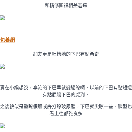
和精修圖裡相差甚遠
​.
包養網
網友更是吐槽她的下巴有點希奇
​.
實在小編想說，李沁的下巴早就變過瞭啊，以前的下巴有點短還
有點屁股下巴的感到，
之後貌似是墊瞭假體或許打瞭玻尿酸，下巴就尖瞭一些，臉型也
看上往都雅良多