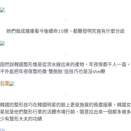
​.
她們做成連連看今後續命10條，都難發明究竟有什麼分歧
.​
固然說韓國整形像是從流水線出來的產物，年夜傢都千人一面，
不外能把年夜傢整的像“雙胞胎”這技巧也是沒shei瞭
包養
​.
韓國的整形技巧在韓國明星的臉上更是施展的極盡描摹，韓國女
星就是他們整形行業的活體市場行銷，隨意拉出來一個都多幾多
少有整形大夫的功績