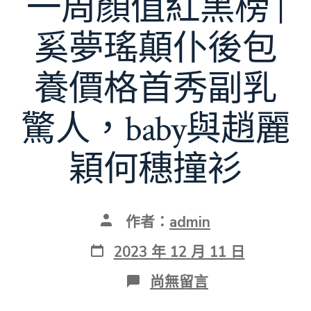
一周顏值紅黑榜 |
奚夢瑤顛仆後包
養價格首秀副乳
驚人，baby與趙麗
穎何穗撞衫
文
作者：
admin
章
作
發
2023 年 12 月 11 日
者
表
日
在
尚無留言
期
〈【看
臉