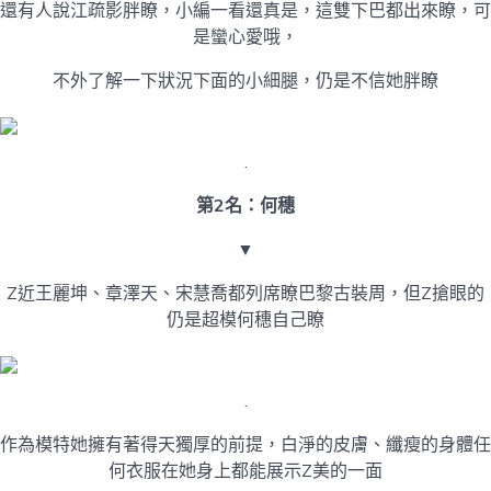
還有人說江疏影胖瞭，小編一看還真是，這雙下巴都出來瞭，可
是蠻心愛哦，
不外了解一下狀況下面的小細腿，仍是不信她胖瞭
​.
第2名：何穗
▼
Z近王麗坤、章澤天、宋慧喬都列席瞭巴黎古裝周，但Z搶眼的
仍是超模何穗自己瞭
​.
作為模特她擁有著得天獨厚的前提，白淨的皮膚、纖瘦的身體任
何衣服在她身上都能展示Z美的一面