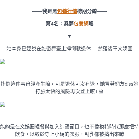
顛
仆
——我是黑
包養行情
榜朋分線——
後
包
第4名：奚夢
包養網
瑤
養
價
▼
格
首
她本身已經說在維密舞臺上摔倒就退休……然落後軍文娛圈
秀
副
乳
​.
驚
人，
摔倒這件事曾經產生瞭，可是退休可沒有退，她冒著網友diss她
baby
與
打臉太快的風險再次登上瞭T臺
趙
麗
穎
​.
何
穗
能夠是在文娛圈裡餐與加入綜藝節目，也不像模特時代那麼把持
撞
飲食，以致於穿上小碼的衣服，副乳都被擠出來瞭
衫〉