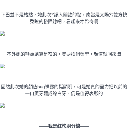
​.
下巴並不是槽點，她此次Z讓人關註的點，應當是太陽穴雙方快
禿瞭的發際線吧，看起來才希奇啊
​.
不外她的額頭還算是窄的，隻要換個發型，顏值就回來瞭
​.
固然此次她的顏值bug裸露的挺顯明，可是她真的盡力把以前的
一口黃牙釀成瞭白牙，仍是值得表彰的
​.
——我是紅榜朋分線——