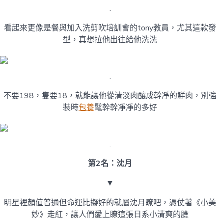
​.
看起來更像是餐與加入洗剪吹培訓會的tony教員，尤其這款發
型，真想拉他出往給他洗洗
​.
不要198，隻要18，就能讓他從清淡肉釀成幹凈的鮮肉，別強
裝時
包養
髦幹幹凈凈的多好
​.
第2名：沈月
▼
明星裡顏值普通但命運比擬好的就屬沈月瞭吧，憑仗著《小美
妙》走紅，讓人們愛上瞭這張日系小清爽的臉