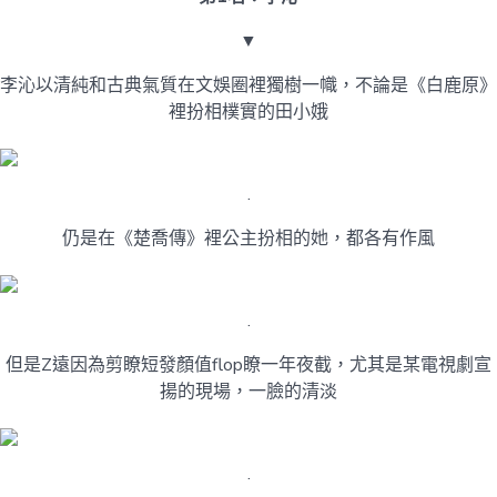
▼
李沁以清純和古典氣質在文娛圈裡獨樹一幟，不論是《白鹿原》
裡扮相樸實的田小娥
​.
仍是在《楚喬傳》裡公主扮相的她，都各有作風
​.
但是Z遠因為剪瞭短發顏值flop瞭一年夜截，尤其是某電視劇宣
揚的現場，一臉的清淡
​.