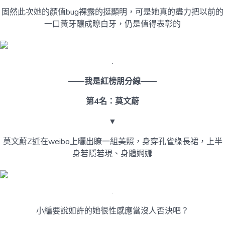
固然此次她的顏值bug裸露的挺顯明，可是她真的盡力把以前的
一口黃牙釀成瞭白牙，仍是值得表彰的
​.
——我是紅榜朋分線——
第4名：莫文蔚
▼
莫文蔚Z近在weibo上曬出瞭一組美照，身穿孔雀綠長裙，上半
身若隱若現、身體婀娜
​.
小編要說如許的她很性感應當沒人否決吧？