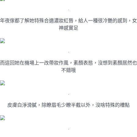
​.
年夜傢都了解她特殊合適濃妝紅唇，給人一種很冷艷的感到，女
神感實足
​.
而這回她在機場上一改帶妝作風，素顏表態，沒想到素顏居然也
不錯哦
​.
皮膚白淨滑膩，除瞭眉毛少瞭半截以外，沒啥特殊的槽點
​.