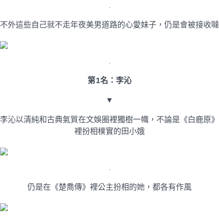
​.
不外這些自己就不走年夜美男道路的心愛妹子，仍是會被接收噠
​.
第1名：李沁
▼
李沁以清純和古典氣質在文娛圈裡獨樹一幟，不論是《白鹿原》
裡扮相樸實的田小娥
​.
仍是在《楚喬傳》裡公主扮相的她，都各有作風