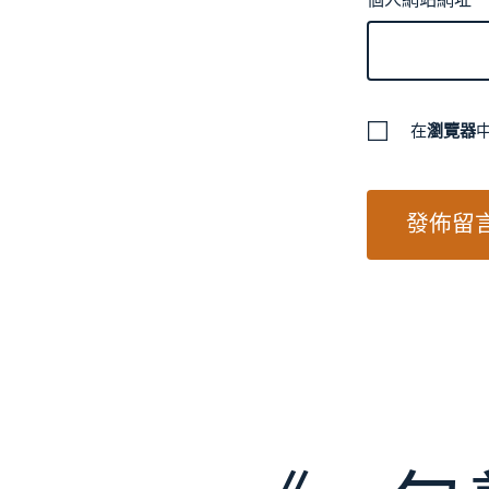
個人網站網址
在
瀏覽器