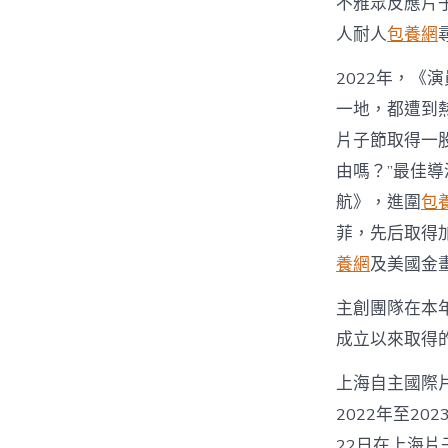
不雅眾反應片
人耐人
包養網
2022年，
一地，都遭到
片子節取得一
由嗎？”最佳
航》，進圍
包
菲，先后取得加
養網
及美國金
主創團隊在本
成立以來取得
上海自主國際片
2022年至2
22日在上海