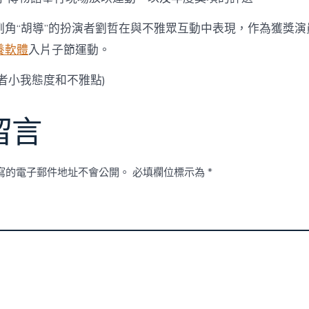
副角“胡導”的扮演者劉哲在與不雅眾互動中表現，作為獲獎演
養軟體
入片子節運動。
者小我態度和不雅點)
留言
寫的電子郵件地址不會公開。
必填欄位標示為
*