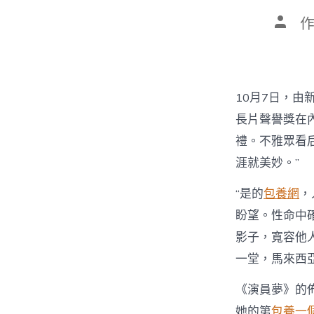
文
章
作
者
10月7日，由
長片聲譽獎在
禮。不雅眾看
涯就美妙。”
“是的
包養網
，
盼望。性命中
影子，寬容他
一堂，馬來西
《演員夢》的
她的第
包養一