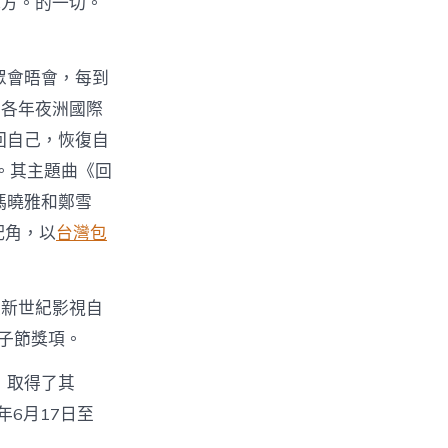
地方。的一切。
眾會晤會，每到
在各年夜洲國際
回自己，恢復自
。其主題曲《回
馮曉雅和鄭雪
配角，以
台灣包
是新世紀影視自
子節獎項。
》取得了其
年6月17日至