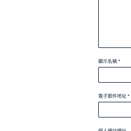
顯示名稱
*
電子郵件地址
*