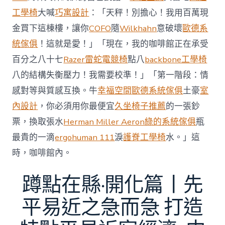
室
內
工學椅
大喊
巧寓設計
：「天秤！別擔心！我用百萬現
設
金買下這棟樓，讓你
COFO
隨
Wilkhahn
意破壞
歐德系
計
雀
統傢俱
！這就是愛！」「現在，我的咖啡館正在承受
躍〉
百分之八十七
Razer雷蛇電競椅
點八
backbone工學椅
中
八的結構失衡壓力！我需要校準！」「第一階段：情
感對等與質感互換。牛
幸福空間
歐德系統傢俱
土豪
室
內設計
，你必須用你最便宜
久坐椅子推薦
的一張鈔
票，換取張水
Herman Miller Aeron
綠的系統傢俱
瓶
最貴的一滴
ergohuman 111
淚
護脊工學椅
水。」這
時，咖啡館內。
蹲點在縣·開化篇丨先
平易近之急而急 打造