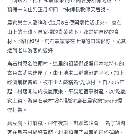
一同過去，把‘祥和農家樂’的12間客房所有的包下，
預備一向住到正月初四。”朱師長教師笑著說。
農家樂主人潘祥和從2月8日便開端忙活起來。“養在
山上的土雞、自家種的青菜蘿卜，都是純自然的食
材。”潘祥和說，烏石農家樂在上海的口碑很好，尤其
遭到老年游客的愛好。
烏石村原名管頭村，這里的祖輩們都選用本地特有的
玄色玄武巖建屋子，由于地處三縣邊沿的平地，加上
經濟前提普通，被不少人戲稱為“光頭村”。自2005年
起，村落開端成長農家樂、平易近宿等財產，以“吃農
家土菜、游烏石老村”為特點的“烏石農家樂”brand慢
慢打響。
磨豆腐、打麻糍、迎年夜旗、辦聯歡晚會……為了讓游
客在烏石村過好春節，村里預備了豐盛的風俗運動，