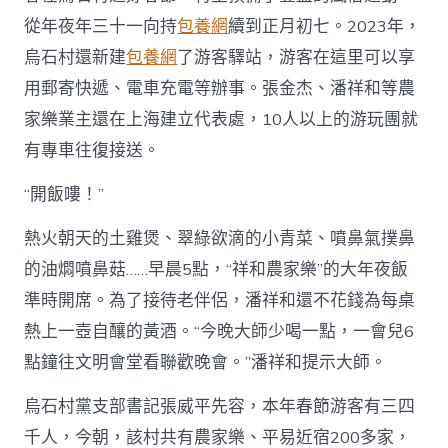
從年夜年三十一向持
包養網
續到正月初七。2023年，
烏石村還新建
包養網
了游客驛站，游客在這里可以享
用郵寄快遞、電車充電等辦事。張金杰、潘祥和等農
家樂業主還在上海建立代表處，10人以上的游玩團就
有專車往復接送。
“開飯嘍！”
熱火朝天的土雞煲、翠綠欲滴的小青菜、噴鼻氣撲鼻
的油燜噴鼻菇……早晨5點，“祥和農家樂”的大年夜飯
準時開席。為了接待老伴侶，潘祥和還不花錢為每桌
熱上一壺自釀的黃酒。“今晚大師少喝一點，一會兒6
點鐘往文明會堂看聯歡晚會。”潘祥和提示大師。
烏石村黨支部書記張威平先容，本年春節游客有三四
千人，今朝，該村共有農家樂、平易近宿200多家，