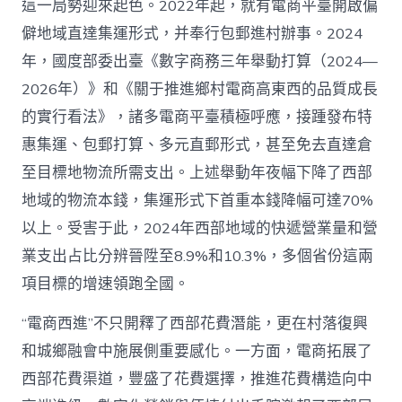
這一局勢迎來起色。2022年起，就有電商平臺開啟偏
僻地域直達集運形式，并奉行包郵進村辦事。2024
年，國度部委出臺《數字商務三年舉動打算（2024—
2026年）》和《關于推進鄉村電商高東西的品質成長
的實行看法》，諸多電商平臺積極呼應，接踵發布特
惠集運、包郵打算、多元直郵形式，甚至免去直達倉
至目標地物流所需支出。上述舉動年夜幅下降了西部
地域的物流本錢，集運形式下首重本錢降幅可達70%
以上。受害于此，2024年西部地域的快遞營業量和營
業支出占比分辨晉陞至8.9%和10.3%，多個省份這兩
項目標的增速領跑全國。
“電商西進”不只開釋了西部花費潛能，更在村落復興
和城鄉融會中施展側重要感化。一方面，電商拓展了
西部花費渠道，豐盛了花費選擇，推進花費構造向中