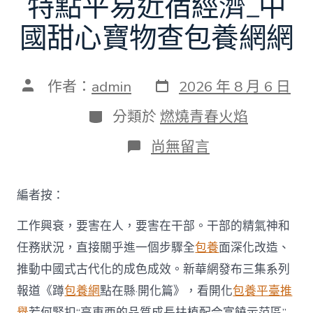
特點平易近宿經濟_中
國甜心寶物查包養網網
發
文
作者：
admin
2026 年 8 月 6 日
表
章
日
作
分
分類於
燃燒青春火焰
期
者
類
在
尚無留言
〈蹲
點
在
編者按：
縣
·
工作興衰，要害在人，要害在干部。干部的精氣神和
開
化
任務狀況，直接關乎進一個步驟全
包養
面深化改造、
篇
推動中國式古代化的成色成效。新華網發布三集系列
丨
先
報道《蹲
包養網
點在縣·開化篇》，看開化
包養平臺推
平
舉
若何緊扣“高東西的品質成長扶植配合富饒示范區”