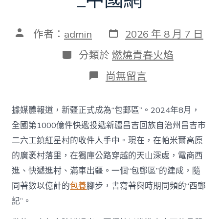
_中國網
發
文
作者：
admin
2026 年 8 月 7 日
表
章
日
作
分
分類於
燃燒青春火焰
期
者
類
在
尚無留言
〈“查
包
養
據媒體報道，新疆正式成為“包郵區”。2024年8月，
心
得
全國第1000億件快遞投遞新疆昌吉回族自治州昌吉市
電
二六工鎮紅星村的收件人手中。現在，在帕米爾高原
商
西
的廣袤村落里，在獨庫公路穿越的天山深處，電商西
進”
進、快遞進村、滿車出疆。一個“包郵區”的建成，隨
助
推
同著數以億計的
包養
腳步，書寫著與時期同頻的“西郵
國
記”。
際
花