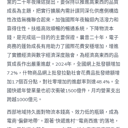
費
黨的二十年夜陳述提出，要保持以推進高東西的品質
年
成長為主題，把實行擴展內需計謀同深化供應側構造
夜
輪
性改造無機聯合起來，加強國際年夜輪迴內活潑力和
迴
靠得住性。扶植高效順暢的暢通系統，下降物流本
_
中
錢，是完成這一目的的主要保證。曩昔二十年，電子
國
商務的蓬勃成長有用助力了國際花費安穩增加，增進
網〉
中
了實體經濟與數字經濟深度融會，為經濟高東西的品
質成長作出嚴重進獻。2024年，全國網上批發額增加
7.2%，什物商品網上批發拉動社會花費品批發總額增
加1.7個百分點，對社零增加的進獻率到達48.4%。全
國快遞年營業量也初次衝破1500億件，月均營業支出
跨越1000億元。
西部地域持久面對物流本錢高、效力低的瓶頸，成為
電商“偏僻地帶”。跟著“快遞進村”“電商西進”的落地，