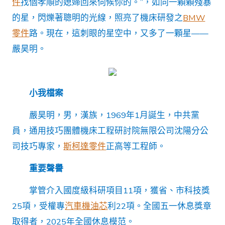
件
找個孝順的媳婦回來伺候你的。”，如同一顆顆殘暴
端
機
的星，閃爍著聰明的光線，照亮了機床研發之
BMW
床
零件
路。現在，這刺眼的星空中，又多了一顆星——
制
造
嚴昊明。
的
“明
OSDER
奧
小我檔案
斯
德
嚴昊明，男，漢族，1969年1月誕生，中共黨
零
件
員，通用技巧團體機床工程研討院無限公司沈陽分公
報
價
司技巧專家，
斯柯達零件
正高等工程師。
珠”〉
中
重要聲譽
掌管介入國度級科研項目11項，獲省、市科技獎
25項，受權專
汽車機油芯
利22項。全國五一休息獎章
取得者，2025年全國休息模范。