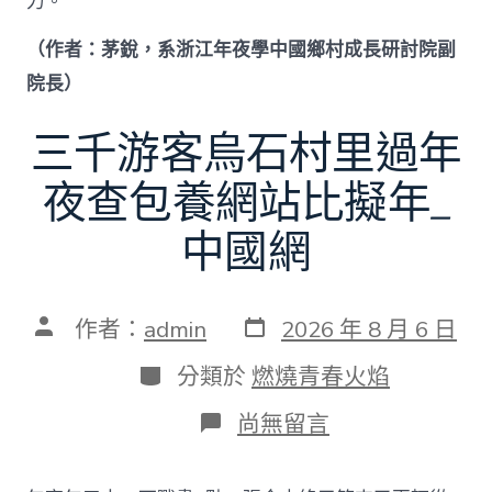
力。
（作者：茅銳，系浙江年夜學中國鄉村成長研討院副
院長）
三千游客烏石村里過年
夜查包養網站比擬年_
中國網
發
文
作者：
admin
2026 年 8 月 6 日
表
章
日
作
分
分類於
燃燒青春火焰
期
者
類
在
尚無留言
〈三
千
游