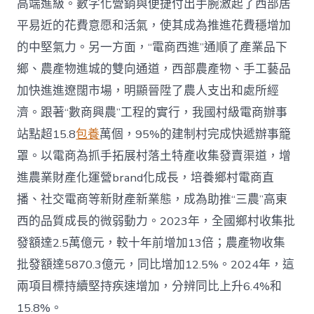
高端進級。數字化營銷與便捷付出手腕激起了西部居
平易近的花費意愿和活氣，使其成為推進花費穩增加
的中堅氣力。另一方面，“電商西進”通順了產業品下
鄉、農產物進城的雙向通道，西部農產物、手工藝品
加快進進遼闊市場，明顯晉陞了農人支出和處所經
濟。跟著“數商興農”工程的實行，我國村級電商辦事
站點超15.8
包養
萬個，95%的建制村完成快遞辦事籠
罩。以電商為抓手拓展村落土特產收集發賣渠道，增
進農業財產化運營brand化成長，培養鄉村電商直
播、社交電商等新財產新業態，成為助推“三農”高東
西的品質成長的微弱動力。2023年，全國鄉村收集批
發額達2.5萬億元，較十年前增加13倍；農產物收集
批發額達5870.3億元，同比增加12.5%。2024年，這
兩項目標持續堅持疾速增加，分辨同比上升6.4%和
15.8%。