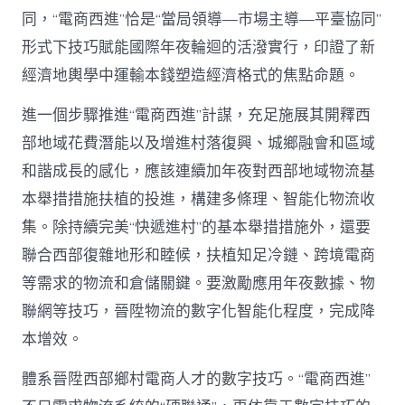
同，“電商西進”恰是“當局領導—市場主導—平臺協同”
形式下技巧賦能國際年夜輪迴的活潑實行，印證了新
經濟地輿學中運輸本錢塑造經濟格式的焦點命題。
進一個步驟推進“電商西進”計謀，充足施展其開釋西
部地域花費潛能以及增進村落復興、城鄉融會和區域
和諧成長的感化，應該連續加年夜對西部地域物流基
本舉措措施扶植的投進，構建多條理、智能化物流收
集。除持續完美“快遞進村”的基本舉措措施外，還要
聯合西部復雜地形和睦候，扶植知足冷鏈、跨境電商
等需求的物流和倉儲關鍵。要激勵應用年夜數據、物
聯網等技巧，晉陞物流的數字化智能化程度，完成降
本增效。
體系晉陞西部鄉村電商人才的數字技巧。“電商西進”