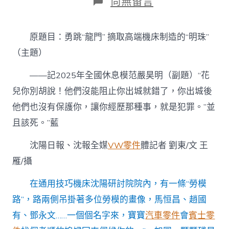
在
尚無留言
〈勞
模
風
原題目：勇跳“龍門” 摘取高端機床制造的“明珠”
度
·
（主題）
全
國
——記2025年全國休息模范嚴昊明（副題）“花
休
兒你別胡說！他們沒能阻止你出城就錯了，你出城後
息
模
他們也沒有保護你，讓你經歷那種事，就是犯罪。”並
范
｜
且該死。”藍
嚴
昊
沈陽日報、沈報全媒
VW零件
體記者 劉東/文 王
明：
雁/攝
勇
跳
“龍
在通用技巧機床沈陽研討院院內，有一條“勞模
門”
路”，路兩側吊掛著多位勞模的畫像，馬恒昌、趙國
摘
取
有、鄧永文……一個個名字來，寶寶
汽車零件
會
賓士零
高