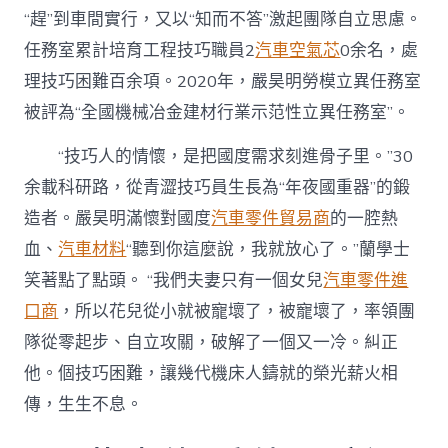
“趕”到車間實行，又以“知而不答”激起團隊自立思慮。
任務室累計培育工程技巧職員2
汽車空氣芯
0余名，處
理技巧困難百余項。2020年，嚴昊明勞模立異任務室
被評為“全國機械冶金建材行業示范性立異任務室”。
“技巧人的情懷，是把國度需求刻進骨子里。”30
余載科研路，從青澀技巧員生長為“年夜國重器”的鍛
造者。嚴昊明滿懷對國度
汽車零件貿易商
的一腔熱
血、
汽車材料
“聽到你這麼說，我就放心了。”蘭學士
笑著點了點頭。 “我們夫妻只有一個女兒
汽車零件進
口商
，所以花兒從小就被寵壞了，被寵壞了，率領團
隊從零起步、自立攻關，破解了一個又一冷。糾正
他。個技巧困難，讓幾代機床人鑄就的榮光薪火相
傳，生生不息。