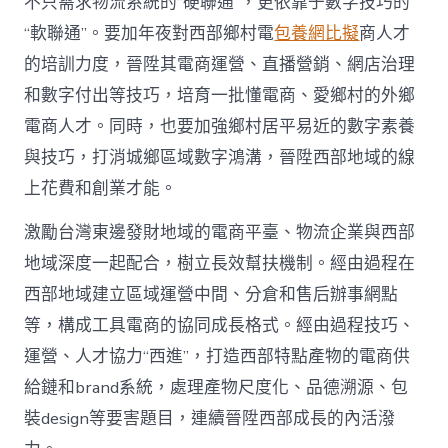
不只需求物流系統的“硬聯通”，更依靠于數字技巧的
“軟聯通”。要加年夜對西部鄉村電
包養網比擬
商人才
的培訓力度，晉陞其電商運營、直播營銷、網店治理
和數字付出等技巧，培育一批懂電商、愛鄉村的外鄉
電商人才。同時，也要加強鄉村居平易近的數字素養
與技巧，打消城鄉區域數字鴻溝，晉陞西部地域的線
上花費和創業才能。
激勵台灣東邊發財地域的電商平臺、物流企業與西部
地域深度一起配合，樹立長效幫扶機制。經由過程在
西部地域建立區域運營中間、分倉和售后辦事網點
等，構成工具電商的協同成長格式。經由過程技巧、
運營、人才協力“西進”，打造西部特點產物的電商供
給鏈和brand系統，處理產物尺度化、品德溯源、包
裝design等要害題目，連續晉陞西部成長的內活潑