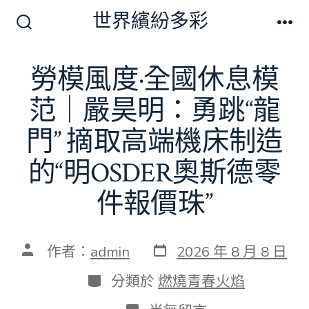
跳
世界繽紛多彩
至
搜
選
尋
單
主
切
勞模風度·全國休息模
要
換
開
內
范｜嚴昊明：勇跳“龍
關
容
門” 摘取高端機床制造
的“明OSDER奧斯德零
件報價珠”
發
文
作者：
admin
2026 年 8 月 8 日
表
章
日
作
分
分類於
燃燒青春火焰
期
者
類