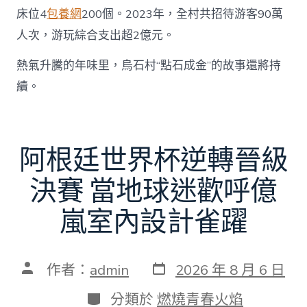
床位4
包養網
200個。2023年，全村共招待游客90萬
人次，游玩綜合支出超2億元。
熱氣升騰的年味里，烏石村“點石成金”的故事還將持
續。
阿根廷世界杯逆轉晉級
決賽 當地球迷歡呼億
嵐室內設計雀躍
發
文
作者：
admin
2026 年 8 月 6 日
表
章
日
作
分
分類於
燃燒青春火焰