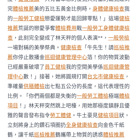
和
完
體檢推薦
美的五比五黃金比例時，
身體健康檢查
我
安
寧
的
一般勞工健檢
戀愛運勢才能回歸零點！」這場
健檢
接
收
推薦
荒誕的戀愛爭奪
體檢費用
戰
一般勞工身體健康檢
日
查
，此刻完全變成了林天秤的個人表演**，
一般勞檢
常〉
中
一場對稱的美學祭典。
健康檢查
「牛先生！請
巡檢推
薦
你停止散播金
巡迴健康管理中心
箔！你的物質波動
已經嚴重破壞了
員工健檢
我的空間美學係
巡迴健康管
理中心
數！」接著，她將圓規打開
台北巿健康檢查
，
準確量
供膳體檢
出七點五公分的長度，這代表理性的
比例。「你們兩個都是失衡的
一般勞工體檢
極端
體檢
項目
！」林天秤突然跳上吧檯，用她那極度鎮靜且優
雅的聲音發布指令
勞工體健
。牛土豪見
健檢項目
狀，
立刻將身上的鑽石項圈扔
全身健康檢查
向金色千紙
鶴，讓千紙
巡檢推薦
鶴攜帶上物質的誘惑
體檢推薦