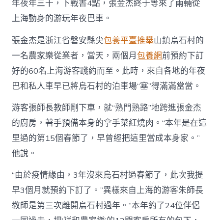
年夜年三十，下戰書4點，張金杰終于等來了兩輛從
客
烏
上海動身的游玩年夜巴車。
石
村
張金杰是浙江省磐安縣尖
包養平臺推舉
山鎮烏石村的
里
一名農家樂從業者，當天，兩個月
包養網
前預約下訂
過
年
好的60名上海游客踐約而至。此時，來自各地的年夜
夜
查
巴和私人車早已將烏石村的泊車場“塞”得滿滿當當。
包
養
游客張師長教師剛下車，就“熟門熟路”地跨進張金杰
網
的廚房，著手預備本身的拿手菜紅燒肉。“本年是在這
站
比
里過的第15個春節了，早曾經把這里當成本身家。”
擬
他說。
年
_
中
“由於疫情緣由，3年沒來烏石村過春節了，此次我提
國
早3個月就預約下訂了。”異樣來自上海的游客朱師長
網〉
中
教師是第三次離開烏石村過年。“本年約了24位伴侶