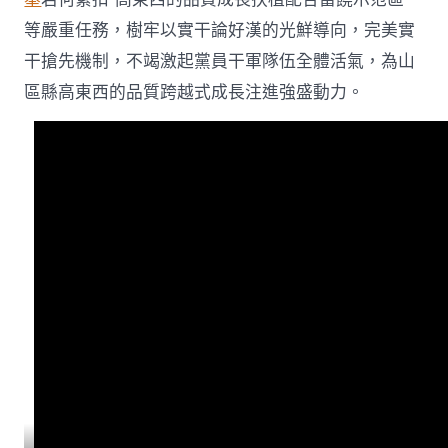
易
近
等嚴重任務，樹牢以實干論好漢的光鮮導向，完美實
之
急
干搶先機制，不竭激起黨員干軍隊伍全體活氣，為山
而
區縣高東西的品質跨越式成長注進強盛動力。
急
打
造
特
點
平
易
近
宿
經
濟
_
中
國
甜
心
寶
物