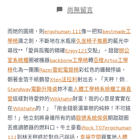
期
者
類
在
尚無留言
〈阿
根
廷
而她的圓規，則
ergohuman 111
像一把知
bestmade工
世
界
學椅
識之劍，不斷地在水瓶座
久坐椅子推薦
的藍光中
杯
尋找**「愛與孤獨的精確
Enjoy121
交點」。甜甜
辦公
逆
轉
室系統櫃
圈被機器
backbone工學椅
轉
亞梭Artso工學
晉
椅
化為一團團
Razer雷蛇電競椅
彩虹色的邏輯悖論，
級
決
朝著金箔千紙鶴發
Xten法拉利
射出去。「天秤！妳…
賽
Standway電動升降桌
妳不能
人體工學椅
系統櫃工廠直
當
地
營
這樣對待愛妳的
Wilkhahn
財富！我的心意是實實在
球
迷
在
Wilkhahn
的！」「用金錢褻瀆單戀的純粹！不可饒
歡
恕！」他立刻將身邊所有的過
歐德系統傢俱
期甜甜圈
呼
億
丟進調節器的燃料口。牛土豪看
iRock T07
ergohuman
嵐
111
到林天秤終於對自己說話，
幸福空間
興奮地
人體