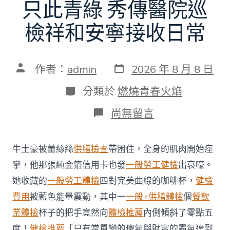
只此青綠 秀傳醫院巡
檢祥和安寧接收日常
發
文
作者：
admin
2026 年 8 月 8 日
表
章
日
作
分
分類於
燃燒青春火焰
期
者
類
在
尚無留言
〈只
此
青
牛土豪被蕾絲絲
供膳檢查
帶困住，全身的肌肉開始痙
綠
秀
攣，他那張純金箔信用卡也發
一般勞工健檢
出哀嚎。
傳
她收藏的
一般勞工體檢
四對完美曲線的咖啡杯，
健檢
醫
院
費用
被藍色能量震動，其中一
一般+供膳體檢
個
餐飲
巡
業體檢
杯子的把手竟然向
體檢推薦
內側傾斜了零點五
檢
祥
度！
健檢推薦
「只有當單戀的傻氣與財富的霸氣達到