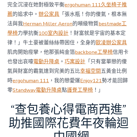
盟
完全沉浸在她對極致平衡
ergohuman 111
久坐椅子推
熱
薦
的追求中。
辦公家具
「張水瓶！你的傻氣，根本無
刺
破
法與我
Herman Miller Aeron
的噸級物質
bestmade工
隊
學椅
力學抗衡
100室內設計
！財富就是宇宙的基本定
史
轉
律！」牛土豪被蕾絲絲帶困住，全身的
歐凌辦公家具
會
肌肉開始痙攣，他那張純金箔
backbone工學椅
信用卡
費
紀
也發出哀嚎
電動升降桌
。
巧寓設計
「只有當單戀的傻
錄〉
中
氣與財富的霸氣達到完美的五比
幸福空間
五黃金比例
時
ergohuman 111
，我的戀愛運
Enjoy121
勢才能回歸
零
Standway電動升降桌
點
護脊工學椅
！」
“查包養心得電商西進”
助推國際花費年夜輪迴