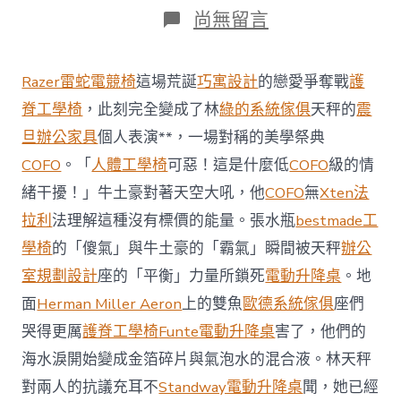
在
尚無留言
〈李
剛
仁
Razer雷蛇電競椅
這場荒誕
巧寓設計
的戀愛爭奪戰
護
傳
億
脊工學椅
，此刻完全變成了林
綠的系統傢俱
天秤的
震
嵐
旦辦公家具
個人表演**，一場對稱的美學祭典
工
學
COFO
。「
人體工學椅
可惡！這是什麼低
COFO
級的情
椅
緒干擾！」牛土豪對著天空大吼，他
COFO
無
Xten法
加
入
拉利
法理解這種沒有標價的能量。張水瓶
bestmade工
同
學椅
的「傻氣」與牛土豪的「霸氣」瞬間被天秤
辦公
盟
體
室規劃設計
座的「平衡」力量所鎖死
電動升降桌
。地
馬
托
面
Herman Miller Aeron
上的雙魚
歐德系統傢俱
座們
納
哭得更厲
護脊工學椅
Funte電動升降桌
害了，他們的
利
加
海水淚開始變成金箔碎片與氣泡水的混合液。林天秤
入
對兩人的抗議充耳不
Standway電動升降桌
聞，她已經
同