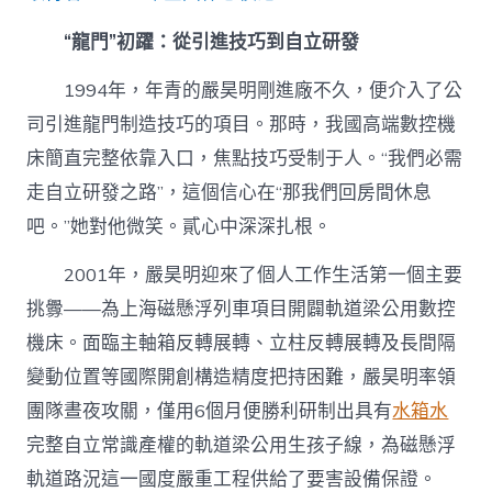
“龍門”初躍：從引進技巧到自立研發
1994年，年青的嚴昊明剛進廠不久，便介入了公
司引進龍門制造技巧的項目。那時，我國高端數控機
床簡直完整依靠入口，焦點技巧受制于人。“我們必需
走自立研發之路”，這個信心在“那我們回房間休息
吧。”她對他微笑。貳心中深深扎根。
2001年，嚴昊明迎來了個人工作生活第一個主要
挑釁——為上海磁懸浮列車項目開闢軌道梁公用數控
機床。面臨主軸箱反轉展轉、立柱反轉展轉及長間隔
變動位置等國際開創構造精度把持困難，嚴昊明率領
團隊晝夜攻關，僅用6個月便勝利研制出具有
水箱水
完整自立常識產權的軌道梁公用生孩子線，為磁懸浮
軌道路況這一國度嚴重工程供給了要害設備保證。