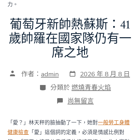
力。
葡萄牙新帥熱蘇斯：41
歲帥羅在國家隊仍有一
席之地
發
文
作者：
admin
2026 年 8 月 8 日
表
章
日
作
分
分類於
燃燒青春火焰
期
者
類
在
尚無留言
〈葡
萄
牙
「愛？」林天秤的臉抽動了一下，她對
一般勞工身體
新
帥
健康檢查
「愛」這個詞的定義，必須是情感比例對
熱