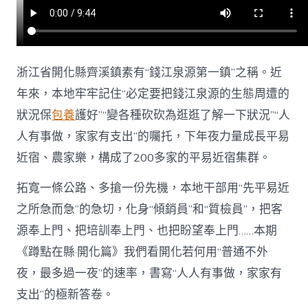
查
包
養
網
網〉
浙江省開化縣齊溪鎮素有“錢江泉源第一鎮”之稱。近
中
年來，本地牢牢記住“必定要把錢江泉源的生態周遭的
狀況保
包養
護好”“變各種砍砍為逛逛了解一下狀況”“人
人有事做，家家有支出”的囑托，下年夜力量成長平易
近宿、農家樂，構成了200多家的平易近宿集群。
拓寬一條公路、多搶一份先機，本地干部用“先平易近
之所急而急”的急切，化身“傾銷員”和“質檢員”，把客
源奉上門、把培訓奉上門、也把盼望奉上門……本期
《蹲點在縣·開化篇》我們看開化若何用“普通不外
夜，最多過一夜”的速率，書寫“人人有事做，家家有
支出”的極新答卷。