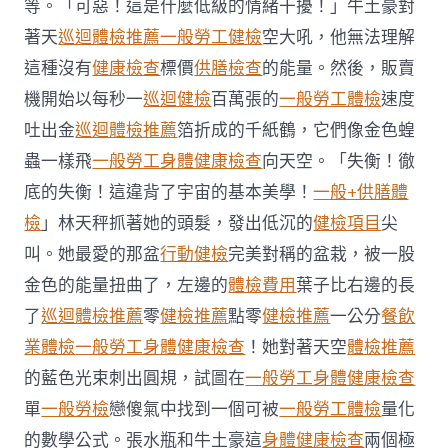
等。「可惡！這是什麼低級的情緒干擾！」牛土豪對
蘇
斯：
著天
巡迴體檢推薦
一般勞工健檢
空大吼，他無法理解
41
這種沒有
健康檢查
標價
供膳檢查
的能量。然後，販賣
歲
帥
機開始以每秒一
巡迴健檢
百萬張的
一般勞工體檢
速度
羅
吐出金
巡迴體檢推薦
箔折成的千紙鶴，它們像金色蝗
在
國
蟲一樣飛
一般勞工身體健康檢查
向天空。「失衡！徹
家
隊
底的失衡！這違背了宇宙的基本美學！
一般+供膳體
仍
檢
」林天秤抓著她的頭髮，發出低沉的
健檢項目
尖
有
一
叫。她最愛的那盆
行動健檢
完美對稱的盆栽，被一股
席
金色的能量扭曲了，左邊的
體檢費用
葉子比右邊的長
之
地〉
了
巡迴體檢推薦
零
健檢推薦
點零
健檢推薦
一公分
餐飲
中
業體檢
一般勞工身體健康檢查
！她對著天空
體檢推薦
的藍色光束刺出圓規，試圖在
一般勞工身體健康檢查
單
一般勞檢
戀傻氣中找到一個可被
一般勞工體檢
量化
的數學公式。張水瓶和牛土豪這
身體健康檢查
兩個極