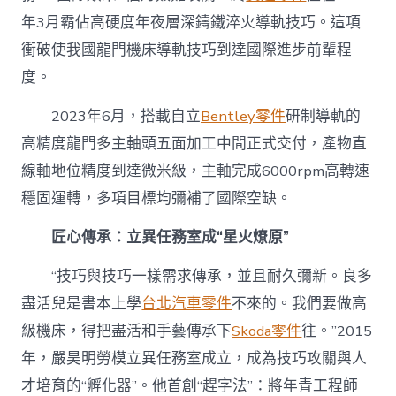
年3月霸佔高硬度年夜層深鑄鐵淬火導軌技巧。這項
衝破使我國龍門機床導軌技巧到達國際進步前輩程
度。
2023年6月，搭載自立
Bentley零件
研制導軌的
高精度龍門多主軸頭五面加工中間正式交付，產物直
線軸地位精度到達微米級，主軸完成6000rpm高轉速
穩固運轉，多項目標均彌補了國際空缺。
匠心傳承：立異任務室成“星火燎原”
“技巧與技巧一樣需求傳承，並且耐久彌新。良多
盡活兒是書本上學
台北汽車零件
不來的。我們要做高
級機床，得把盡活和手藝傳承下
Skoda零件
往。”2015
年，嚴昊明勞模立異任務室成立，成為技巧攻關與人
才培育的“孵化器”。他首創“趕字法”：將年青工程師