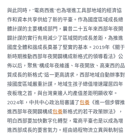
與此同時，“電商西進”也為增進工具部地域的經濟協
作和資本共享供給了新的平臺。作為國度區域成長總
體計謀的主要構成部門，曩昔二十五年來西部年夜開
闢計謀的實行有用減少了區域間的成長差距，為推進
國度全體和諧成長奠基了堅實的基本。2019年《關于
新時期推動西部年夜開闢構成新格式的領導看法》公
佈以后，聚焦“構成年夜維護、年夜開放、高東西的品
質成長的新格式”這一更高請求，西部地域自動辦事對
接國度區域嚴重計謀，地域生孩子總值增速躍居四年
夜板塊之首，與台灣東邊人均產值差距明顯收窄。
2024年，中共中心政治局審議了
包養
《進一個步驟推
進西部年夜開闢構成
包養
新格式的若干政策辦法》，
明白西部要加快數字化轉型，電商平臺也是以成為增
進西部成長的要害氣力。經由過程物流立異與軌制協