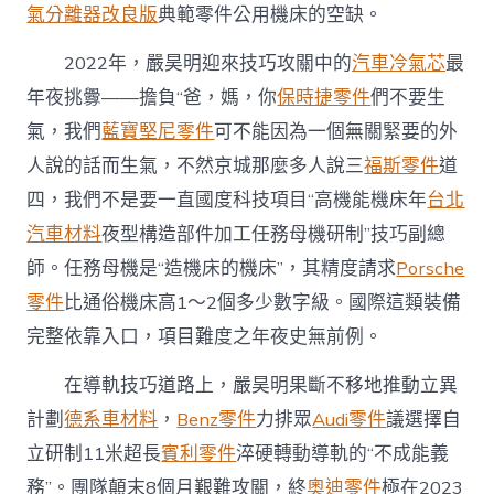
氣分離器改良版
典範零件公用機床的空缺。
2022年，嚴昊明迎來技巧攻關中的
汽車冷氣芯
最
年夜挑釁——擔負“爸，媽，你
保時捷零件
們不要生
氣，我們
藍寶堅尼零件
可不能因為一個無關緊要的外
人說的話而生氣，不然京城那麼多人說三
福斯零件
道
四，我們不是要一直國度科技項目“高機能機床年
台北
汽車材料
夜型構造部件加工任務母機研制”技巧副總
師。任務母機是“造機床的機床”，其精度請求
Porsche
零件
比通俗機床高1～2個多少數字級。國際這類裝備
完整依靠入口，項目難度之年夜史無前例。
在導軌技巧道路上，嚴昊明果斷不移地推動立異
計劃
德系車材料
，
Benz零件
力排眾
Audi零件
議選擇自
立研制11米超長
賓利零件
淬硬轉動導軌的“不成能義
務”。團隊顛末8個月艱難攻關，終
奧迪零件
極在2023