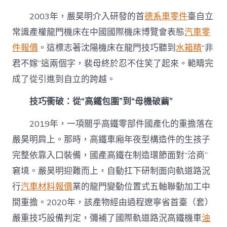
2003年，嚴昊明介入研發的首
德系車零件
臺自立
常識產權龍門機床在中國國際機床博覽會表態
汽車零
件報價
。這標志著沈陽機床在龍門技巧聽到
水箱精
“非
君不嫁”這兩個字，裴母終於忍不住笑了起來。範疇完
成了從引進到自立的跨越。
技巧衝破：從“高鐵包圍”到“母機破繭”
2019年，一項關乎高鐵零部件國產化的重擔落在
嚴昊明肩上。那時，高鐵車廂年夜型構造件的生孩子
完整依靠入口裝備，國產高鐵在制造環節面對“洽商”
窘境。嚴昊明迎難而上，自動扛下研制面向軌道路況
行
汽車材料報價
業的龍門變動位置式五軸聯動加工中
間重擔。2020年，該產物經由過程遼寧省首臺（套）
嚴重技巧設備判定，彌補了國際軌道路況高鐵機車
油